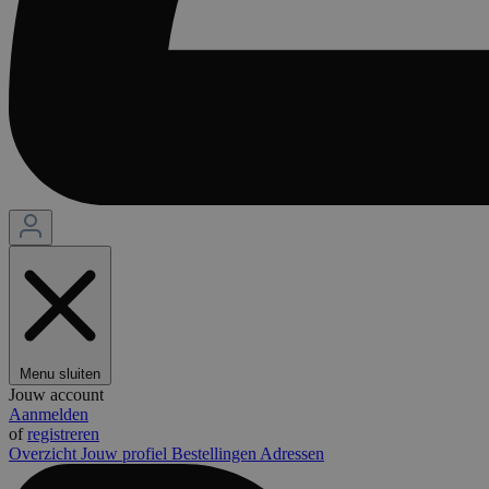
__zlcmid
Ze
.m
session-
ww
_dc_gtm_UA-
.m
44584622-1
Google Privacy Poli
AWSALBCORS
Am
wi
me
CookieScriptConsent
Co
.m
Aanbiede
Naam
/ Domein
Aanbie
Naam
/ Dome
Aanbi
Menu sluiten
Naam
client_bslstaid
.medibib.
Dome
Jouw account
_vwo_uuid_v2
Wingif
Aanmelden
SM
Softwa
.c.cla
of
registreren
client_bslstsid
.medibib.
Pvt. Lt
Overzicht
Jouw profiel
Bestellingen
Adressen
.medibi
MR
Micro
Corpo