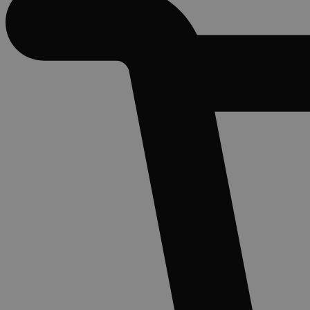
_clsk
Micros
.c.cla
.medibi
MR
Micro
Corpo
_gat_UA-
.medibi
.c.bi
44584622-1
IDE
Googl
.doubl
_clck
.medibi
SRM_B
Micro
Corpo
.c.bi
_ga
Google
LLC
_fbp
Meta 
.medibi
Inc.
.medi
client_bslstmatch
.medi
_gid
Google
LLC
ANONCHK
Micro
.medibi
Corpo
.c.cla
_ga_6G0N42L50J
.medibi
MUID
Micro
Corpo
client_bslstuid
.medibi
.bing
_gcl_au
Googl