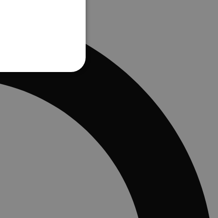
OOKIES
ookies
 en accountbeheer. De