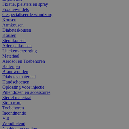
Fixatie, pleisters en spray
Fixatiewindels
Gespecialiseerde wondzorg
Kousen
Armkousen
Diabeteskousen
Kousen
Steunkousen
Aderspatkousen
Littekenverzorging
Materiaal
Aerosol en Toebehoren
Batterijen
Brandwonden
Diabetes materiaal
Handschoenen
Oplossing voor injectie
Pillendozen en accessoires
Steriel materiaal
Stomacare
Toebehoren
Incontinentie
Vilt
Wondhelend
Naalden en spuiten