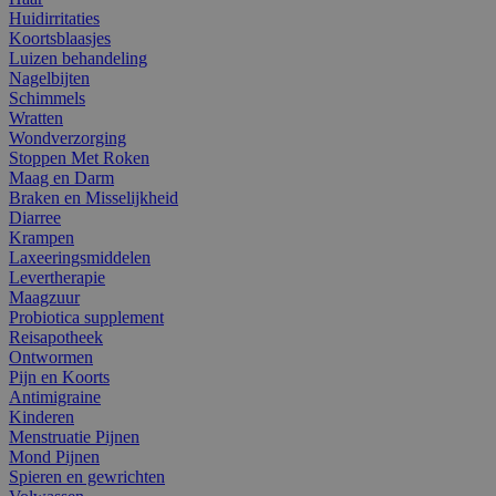
Huidirritaties
Koortsblaasjes
Luizen behandeling
Nagelbijten
Schimmels
Wratten
Wondverzorging
Stoppen Met Roken
Maag en Darm
Braken en Misselijkheid
Diarree
Krampen
Laxeeringsmiddelen
Levertherapie
Maagzuur
Probiotica supplement
Reisapotheek
Ontwormen
Pijn en Koorts
Antimigraine
Kinderen
Menstruatie Pijnen
Mond Pijnen
Spieren en gewrichten