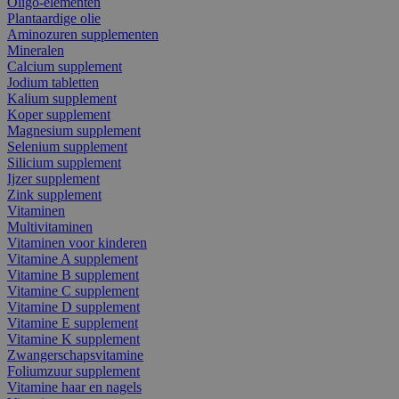
Oligo-elementen
Plantaardige olie
Aminozuren supplementen
Mineralen
Calcium supplement
Jodium tabletten
Kalium supplement
Koper supplement
Magnesium supplement
Selenium supplement
Silicium supplement
Ijzer supplement
Zink supplement
Vitaminen
Multivitaminen
Vitaminen voor kinderen
Vitamine A supplement
Vitamine B supplement
Vitamine C supplement
Vitamine D supplement
Vitamine E supplement
Vitamine K supplement
Zwangerschapsvitamine
Foliumzuur supplement
Vitamine haar en nagels