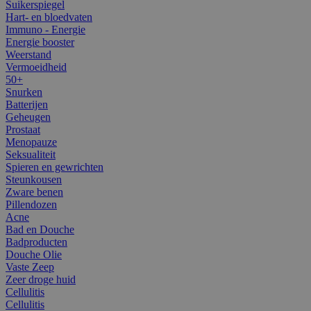
Suikerspiegel
Hart- en bloedvaten
Immuno - Energie
Energie booster
Weerstand
Vermoeidheid
50+
Snurken
Batterijen
Geheugen
Prostaat
Menopauze
Seksualiteit
Spieren en gewrichten
Steunkousen
Zware benen
Pillendozen
Acne
Bad en Douche
Badproducten
Douche Olie
Vaste Zeep
Zeer droge huid
Cellulitis
Cellulitis