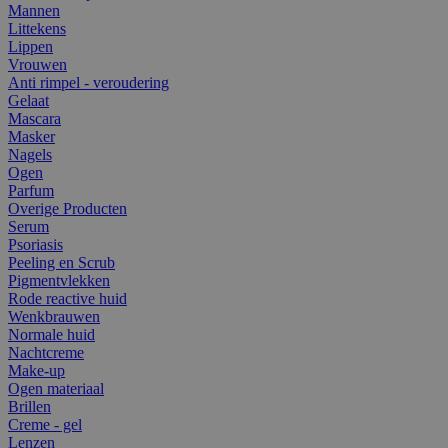
Mannen
Littekens
Lippen
Vrouwen
Anti rimpel - veroudering
Gelaat
Mascara
Masker
Nagels
Ogen
Parfum
Overige Producten
Serum
Psoriasis
Peeling en Scrub
Pigmentvlekken
Rode reactive huid
Wenkbrauwen
Normale huid
Nachtcreme
Make-up
Ogen materiaal
Brillen
Creme - gel
Lenzen