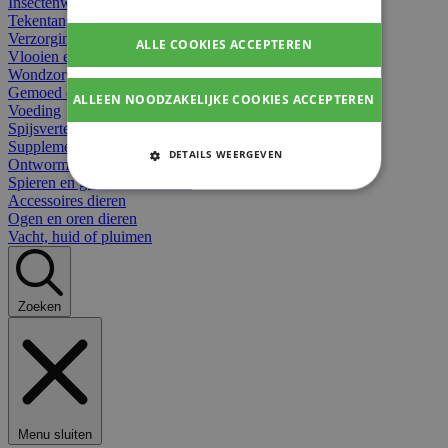
Insectenwerend
Tekentangen
Verzorging beten
ALLE COOKIES ACCEPTEREN
Vlooien en teken
Wondzorg dieren
Gemoed en stress dieren
ALLEEN NOODZAKELIJKE COOKIES ACCEPTEREN
Voeding
Spijsvertering
Supplementen dieren
DETAILS WEERGEVEN
Ontworming en parasieten
Spieren en gewrichten dieren
STRIKT NOODZAKELIJKE
Accessoires dieren
COOKIES
Ogen en oren dieren
Vacht, huid of pluimen
PRESTATIE COOKIES
TARGETING COOKIES
Zoeken
FUNCTIONELE COOKIES
Strikt noodzakelijke cookies
Menu sluiten