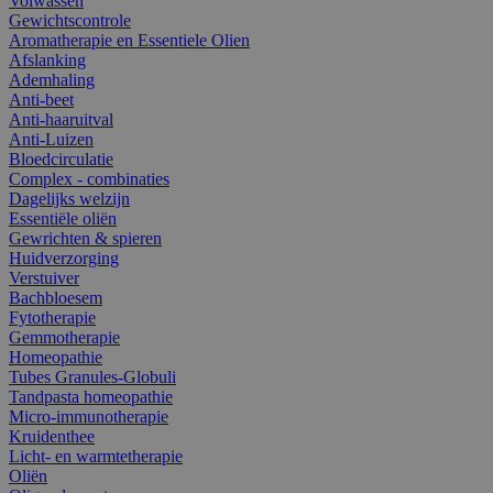
Volwassen
Gewichtscontrole
Aromatherapie en Essentiele Olien
Afslanking
Ademhaling
Anti-beet
Anti-haaruitval
Anti-Luizen
Bloedcirculatie
Complex - combinaties
Dagelijks welzijn
Essentiële oliën
Gewrichten & spieren
Huidverzorging
Verstuiver
Bachbloesem
Fytotherapie
Gemmotherapie
Homeopathie
Tubes Granules-Globuli
Tandpasta homeopathie
Micro-immunotherapie
Kruidenthee
Licht- en warmtetherapie
Oliën