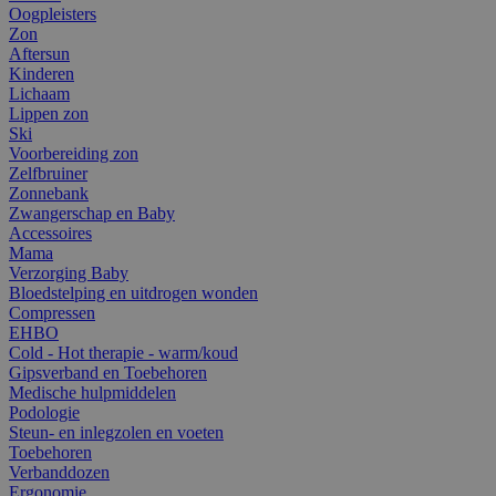
Oogpleisters
Zon
Aftersun
Kinderen
Lichaam
Lippen zon
Ski
Voorbereiding zon
Zelfbruiner
Zonnebank
Zwangerschap en Baby
Accessoires
Mama
Verzorging Baby
Bloedstelping en uitdrogen wonden
Compressen
EHBO
Cold - Hot therapie - warm/koud
Gipsverband en Toebehoren
Medische hulpmiddelen
Podologie
Steun- en inlegzolen en voeten
Toebehoren
Verbanddozen
Ergonomie