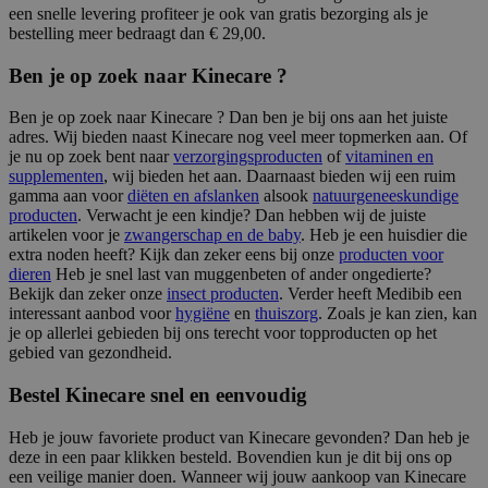
een snelle levering profiteer je ook van gratis bezorging als je
bestelling meer bedraagt dan € 29,00.
Ben je op zoek naar Kinecare ?
Ben je op zoek naar Kinecare ? Dan ben je bij ons aan het juiste
adres. Wij bieden naast Kinecare nog veel meer topmerken aan. Of
je nu op zoek bent naar
verzorgingsproducten
of
vitaminen en
supplementen
, wij bieden het aan. Daarnaast bieden wij een ruim
gamma aan voor
diëten en afslanken
alsook
natuurgeneeskundige
producten
. Verwacht je een kindje? Dan hebben wij de juiste
artikelen voor je
zwangerschap en de baby
. Heb je een huisdier die
extra noden heeft? Kijk dan zeker eens bij onze
producten voor
dieren
Heb je snel last van muggenbeten of ander ongedierte?
Bekijk dan zeker onze
insect producten
. Verder heeft Medibib een
interessant aanbod voor
hygiëne
en
thuiszorg
. Zoals je kan zien, kan
je op allerlei gebieden bij ons terecht voor topproducten op het
gebied van gezondheid.
Bestel Kinecare snel en eenvoudig
Heb je jouw favoriete product van Kinecare gevonden? Dan heb je
deze in een paar klikken besteld. Bovendien kun je dit bij ons op
een veilige manier doen. Wanneer wij jouw aankoop van Kinecare