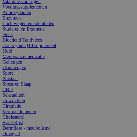
Vitamine voor ogen
Voedingssupplementen
Antioxydanten
Enzymen
Luchtwegen en ademhalen
Studeren en Examens
Neus
Bloedend Tandvlees
Coenzyme Q10 supplement
Huid
Menopauze medicatie
Geheugen
Urinewegen
Sport
Prostaat
Stress en Slaap
CBD
Seksualiteit
Gewrichten
Circulatie
Vermoeide benen
Cholesterol
Rode Rijst
Darmflora - metabolisme
Omega 3