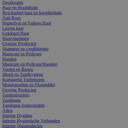
Deodorants
Haar en Hoofdhuid
Beschadigd haar en hoofdirritatie
Anti Roos
Haaruitval en Futloos Haar
Luizen haar
Gekleurd Haar
Haarvitaminen
Overige Producten
Shampoo en conditionner
Manicure en Pedicure
Handen
Manicure en Pedicure/Handen
Voeten en Benen
Mond en Tandhygiëne
Kunstgebit Toebehoren
Mondspoeling en Flosmiddel
Overige Producten
Tandenborstels
Tandpasta
Tandpasta homeopathie
Aften
Intieme Hygiëne
Intieme Hygienische Verbanden
Intieme Wasproducten