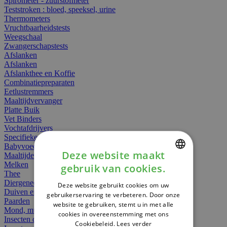
Spirometer - zuurstofmeter
Teststroken : bloed, speeksel, urine
Thermometers
Vruchtbaarheidstests
Weegschaal
Zwangerschapstests
Afslanken
Afslanken
Afslankthee en Koffie
Combinatiepreparaten
Eetlustremmers
Maaltijdvervanger
Platte Buik
Vet Binders
Vochtafdrijvers
Specifieke Voeding
Babyvoeding
Deze website maakt
Maaltijden
Melken
gebruik van cookies.
DUTCH
Thee
Diergeneesmiddelen
Deze website gebruikt cookies om uw
FRENCH
Duiven en vogels
gebruikerservaring te verbeteren. Door onze
Paarden
website te gebruiken, stemt u in met alle
ENGLISH
Mond, muil of snavel
cookies in overeenstemming met ons
Insecten dieren
Cookiebeleid.
Lees verder