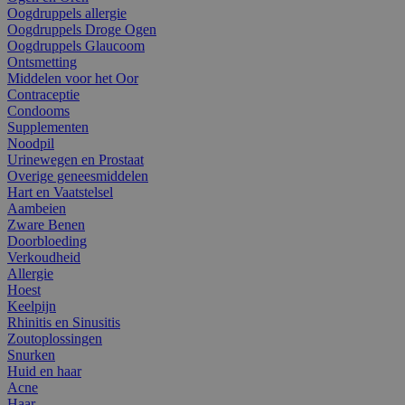
Oogdruppels allergie
Oogdruppels Droge Ogen
Oogdruppels Glaucoom
Ontsmetting
Middelen voor het Oor
Contraceptie
Condooms
Supplementen
Noodpil
Urinewegen en Prostaat
Overige geneesmiddelen
Hart en Vaatstelsel
Aambeien
Zware Benen
Doorbloeding
Verkoudheid
Allergie
Hoest
Keelpijn
Rhinitis en Sinusitis
Zoutoplossingen
Snurken
Huid en haar
Acne
Haar