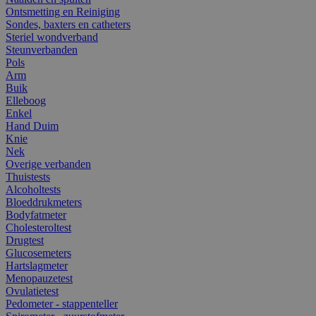
Ontsmetting en Reiniging
Sondes, baxters en catheters
Steriel wondverband
Steunverbanden
Pols
Arm
Buik
Elleboog
Enkel
Hand Duim
Knie
Nek
Overige verbanden
Thuistests
Alcoholtests
Bloeddrukmeters
Bodyfatmeter
Cholesteroltest
Drugtest
Glucosemeters
Hartslagmeter
Menopauzetest
Ovulatietest
Pedometer - stappenteller