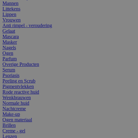
Mannen
Littekens
Lippen
Vrouwen
Anti rimpel - veroudering
Gelaat
Mascara
Masker
Nagels
Ogen
Parfum
Overige Producten
Serum
Psoriasis
Peeling en Scrub
Pigmentvlekken
Rode reactive huid
Wenkbrauwen
Normale huid
Nachtcreme
Make-up
Ogen materiaal
Brillen
Creme - gel
Lenzen