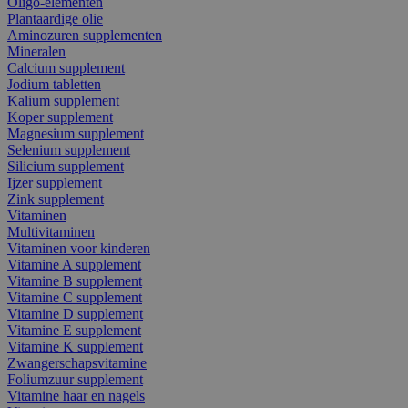
Oligo-elementen
Plantaardige olie
Aminozuren supplementen
Mineralen
Calcium supplement
Jodium tabletten
Kalium supplement
Koper supplement
Magnesium supplement
Selenium supplement
Silicium supplement
Ijzer supplement
Zink supplement
Vitaminen
Multivitaminen
Vitaminen voor kinderen
Vitamine A supplement
Vitamine B supplement
Vitamine C supplement
Vitamine D supplement
Vitamine E supplement
Vitamine K supplement
Zwangerschapsvitamine
Foliumzuur supplement
Vitamine haar en nagels