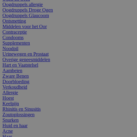
Oogdruppels allergie
Oogdruppels Droge Ogen
Oogdruppels Glaucoom
Ontsmetting
Middelen voor het Oor
Contraceptie
Condooms
Supplementen
Noodpil
Urinewegen en Prostaat
Overige geneesmiddelen
Hart en Vaatstelsel
Aambeien
Zware Benen
Doorbloeding
Verkoudheid
Allergie
Hoest
Keelpijn
Rhinitis en Sinusitis
Zoutoplossingen
Snurken
Huid en haar
Acne
Haar