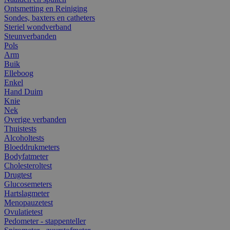
Ontsmetting en Reiniging
Sondes, baxters en catheters
Steriel wondverband
Steunverbanden
Pols
Arm
Buik
Elleboog
Enkel
Hand Duim
Knie
Nek
Overige verbanden
Thuistests
Alcoholtests
Bloeddrukmeters
Bodyfatmeter
Cholesteroltest
Drugtest
Glucosemeters
Hartslagmeter
Menopauzetest
Ovulatietest
Pedometer - stappenteller