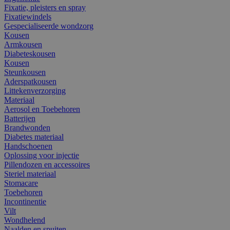
Fixatie, pleisters en spray
Fixatiewindels
Gespecialiseerde wondzorg
Kousen
Armkousen
Diabeteskousen
Kousen
Steunkousen
Aderspatkousen
Littekenverzorging
Materiaal
Aerosol en Toebehoren
Batterijen
Brandwonden
Diabetes materiaal
Handschoenen
Oplossing voor injectie
Pillendozen en accessoires
Steriel materiaal
Stomacare
Toebehoren
Incontinentie
Vilt
Wondhelend
Naalden en spuiten