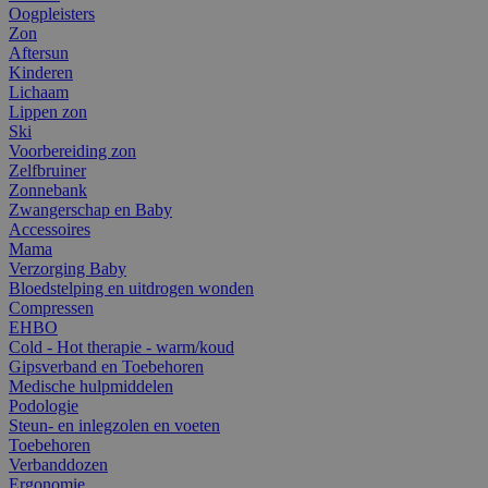
Oogpleisters
Zon
Aftersun
Kinderen
Lichaam
Lippen zon
Ski
Voorbereiding zon
Zelfbruiner
Zonnebank
Zwangerschap en Baby
Accessoires
Mama
Verzorging Baby
Bloedstelping en uitdrogen wonden
Compressen
EHBO
Cold - Hot therapie - warm/koud
Gipsverband en Toebehoren
Medische hulpmiddelen
Podologie
Steun- en inlegzolen en voeten
Toebehoren
Verbanddozen
Ergonomie