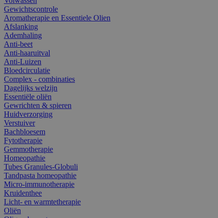
Volwassen
Gewichtscontrole
Aromatherapie en Essentiele Olien
Afslanking
Ademhaling
Anti-beet
Anti-haaruitval
Anti-Luizen
Bloedcirculatie
Complex - combinaties
Dagelijks welzijn
Essentiële oliën
Gewrichten & spieren
Huidverzorging
Verstuiver
Bachbloesem
Fytotherapie
Gemmotherapie
Homeopathie
Tubes Granules-Globuli
Tandpasta homeopathie
Micro-immunotherapie
Kruidenthee
Licht- en warmtetherapie
Oliën