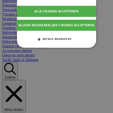
Insectenwerend
Tekentangen
Verzorging beten
ALLE COOKIES ACCEPTEREN
Vlooien en teken
Wondzorg dieren
Gemoed en stress dieren
ALLEEN NOODZAKELIJKE COOKIES ACCEPTEREN
Voeding
Spijsvertering
Supplementen dieren
DETAILS WEERGEVEN
Ontworming en parasieten
Spieren en gewrichten dieren
STRIKT NOODZAKELIJKE
Accessoires dieren
COOKIES
Ogen en oren dieren
Vacht, huid of pluimen
PRESTATIE COOKIES
TARGETING COOKIES
Zoeken
FUNCTIONELE COOKIES
Strikt noodzakelijke cookies
Menu sluiten