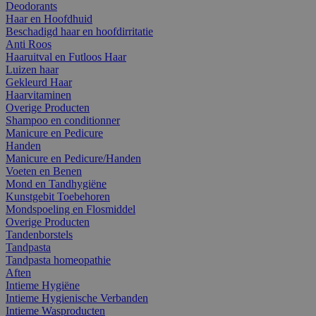
Deodorants
Haar en Hoofdhuid
Beschadigd haar en hoofdirritatie
Anti Roos
Haaruitval en Futloos Haar
Luizen haar
Gekleurd Haar
Haarvitaminen
Overige Producten
Shampoo en conditionner
Manicure en Pedicure
Handen
Manicure en Pedicure/Handen
Voeten en Benen
Mond en Tandhygiëne
Kunstgebit Toebehoren
Mondspoeling en Flosmiddel
Overige Producten
Tandenborstels
Tandpasta
Tandpasta homeopathie
Aften
Intieme Hygiëne
Intieme Hygienische Verbanden
Intieme Wasproducten