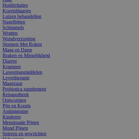
Huidirritaties
Koortsblaasjes
Luizen behandeling
Nagelbijten
Schimmels
Wratten
Wondverzorging
Stoppen Met Roken
Maag en Darm
Braken en Misselijkheid
Diarree
Krampen
Laxeeringsmiddelen
Levertherapie
Maagzuur
Probiotica supplement
Reisapotheek
Ontwormen
Pijn en Koorts
Antimigraine
Kinderen
Menstruatie Pijnen
Mond Pijnen
Spieren en gewrichten