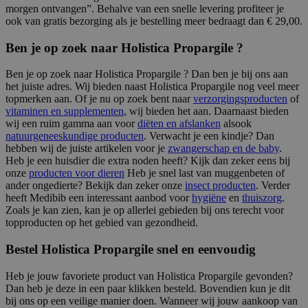
morgen ontvangen”. Behalve van een snelle levering profiteer je
ook van gratis bezorging als je bestelling meer bedraagt dan € 29,00.
Ben je op zoek naar Holistica Propargile ?
Ben je op zoek naar Holistica Propargile ? Dan ben je bij ons aan
het juiste adres. Wij bieden naast Holistica Propargile nog veel meer
topmerken aan. Of je nu op zoek bent naar
verzorgingsproducten
of
vitaminen en supplementen
, wij bieden het aan. Daarnaast bieden
wij een ruim gamma aan voor
diëten en afslanken
alsook
natuurgeneeskundige producten
. Verwacht je een kindje? Dan
hebben wij de juiste artikelen voor je
zwangerschap en de baby
.
Heb je een huisdier die extra noden heeft? Kijk dan zeker eens bij
onze
producten voor dieren
Heb je snel last van muggenbeten of
ander ongedierte? Bekijk dan zeker onze
insect producten
. Verder
heeft Medibib een interessant aanbod voor
hygiëne
en
thuiszorg
.
Zoals je kan zien, kan je op allerlei gebieden bij ons terecht voor
topproducten op het gebied van gezondheid.
Bestel Holistica Propargile snel en eenvoudig
Heb je jouw favoriete product van Holistica Propargile gevonden?
Dan heb je deze in een paar klikken besteld. Bovendien kun je dit
bij ons op een veilige manier doen. Wanneer wij jouw aankoop van