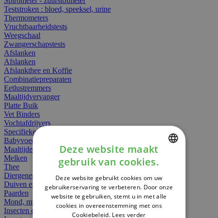
Spirometer - zuurstofmeter
Teststroken : bloed, speeksel, urine
Thermometers
Vruchtbaarheidstests
Weegschaal
Zwangerschapstests
Afslanken
Afslanken
Afslankthee en Koffie
Combinatiepreparaten
Eetlustremmers
Maaltijdvervanger
Platte Buik
Vet Binders
Vochtafdrijvers
Specifieke Voeding
Babyvoeding
Deze website maakt
Maaltijden
Melken
gebruik van cookies.
DUTCH
Thee
Diergeneesmiddelen
Deze website gebruikt cookies om uw
FRENCH
Duiven en vogels
gebruikerservaring te verbeteren. Door onze
Paarden
website te gebruiken, stemt u in met alle
ENGLISH
Mond, muil of snavel
cookies in overeenstemming met ons
Insecten dieren
Cookiebeleid.
Lees verder