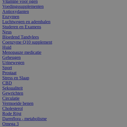
Vitamine voor ogen
Voedingssupplementen
Antioxydanten
Enzymen
Luchtwegen en ademhalen
Studeren en Examens
Neus
Bloedend Tandvlees
Coenzyme Q10 supplement
Huid
Menopauze medicatie
Geheugen
Urinewegen
Sport
Prostaat
Stress en Slaap
CBD
Seksualiteit
Gewrichten
Circulatie
Vermoeide benen
Cholesterol
Rode Rijst
Darmflora - metabolisme
Omega 3