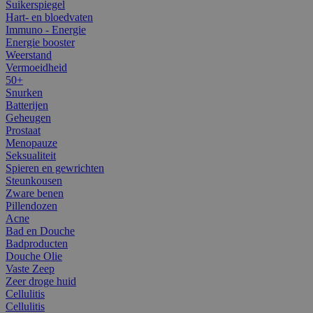
Suikerspiegel
Hart- en bloedvaten
Immuno - Energie
Energie booster
Weerstand
Vermoeidheid
50+
Snurken
Batterijen
Geheugen
Prostaat
Menopauze
Seksualiteit
Spieren en gewrichten
Steunkousen
Zware benen
Pillendozen
Acne
Bad en Douche
Badproducten
Douche Olie
Vaste Zeep
Zeer droge huid
Cellulitis
Cellulitis