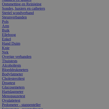
Ontsmetting en Reiniging
Sondes, baxters en catheters
Steriel wondverband
Steunverbanden
Pols
Arm
Buik
Elleboog
Enkel
Hand Duim
Knie
Nek
Overige verbanden
Thuistests
Alcoholtests
Bloeddrukmeters
Bodyfatmeter
Cholesteroltest
Drugtest
Glucosemeters
Hartslagmeter
Menopauzetest
Ovulatietest
Pedometer - stappenteller