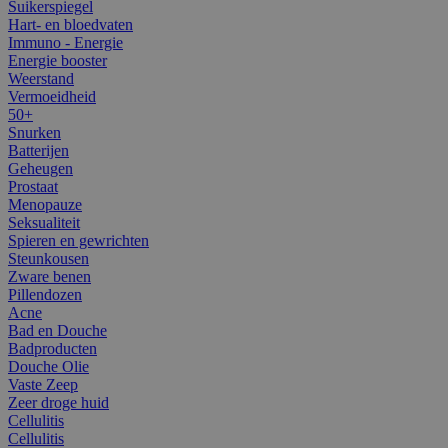
Suikerspiegel
Hart- en bloedvaten
Immuno - Energie
Energie booster
Weerstand
Vermoeidheid
50+
Snurken
Batterijen
Geheugen
Prostaat
Menopauze
Seksualiteit
Spieren en gewrichten
Steunkousen
Zware benen
Pillendozen
Acne
Bad en Douche
Badproducten
Douche Olie
Vaste Zeep
Zeer droge huid
Cellulitis
Cellulitis