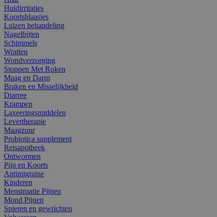
Huidirritaties
Koortsblaasjes
Luizen behandeling
Nagelbijten
Schimmels
Wratten
Wondverzorging
Stoppen Met Roken
Maag en Darm
Braken en Misselijkheid
Diarree
Krampen
Laxeeringsmiddelen
Levertherapie
Maagzuur
Probiotica supplement
Reisapotheek
Ontwormen
Pijn en Koorts
Antimigraine
Kinderen
Menstruatie Pijnen
Mond Pijnen
Spieren en gewrichten