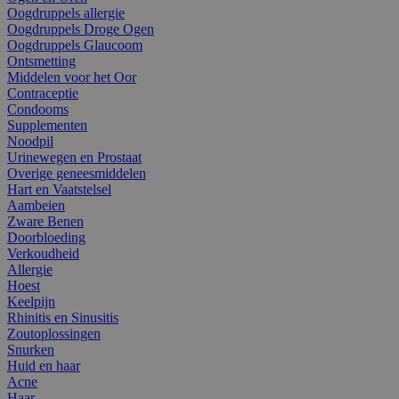
Oogdruppels allergie
Oogdruppels Droge Ogen
Oogdruppels Glaucoom
Ontsmetting
Middelen voor het Oor
Contraceptie
Condooms
Supplementen
Noodpil
Urinewegen en Prostaat
Overige geneesmiddelen
Hart en Vaatstelsel
Aambeien
Zware Benen
Doorbloeding
Verkoudheid
Allergie
Hoest
Keelpijn
Rhinitis en Sinusitis
Zoutoplossingen
Snurken
Huid en haar
Acne
Haar