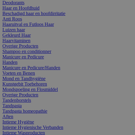
Deodorants
Haar en Hoofdhuid
Beschadigd haar en hoofdirritatie
Anti Roos
Haaruitval en Futloos Haar
Luizen haar
Gekleurd Haar
Haarvitaminen
Overige Producten
Shampoo en conditionner
Manicure en Pedicure
Handen
Manicure en Pedicure/Handen
Voeten en Benen
Mond en Tandhygiëne
Kunstgebit Toebehoren
Mondspoeling en Flosmiddel
Overige Producten
Tandenborstels
Tandpasta
Tandpasta homeopathie
Aften
Intieme Hygiëne
Intieme Hygienische Verbanden
Intieme Wasproducten