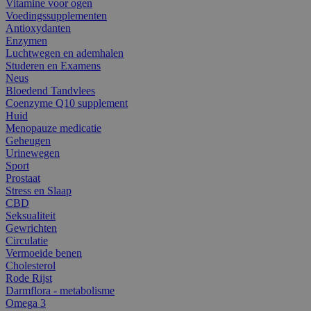
Vitamine voor ogen
Voedingssupplementen
Antioxydanten
Enzymen
Luchtwegen en ademhalen
Studeren en Examens
Neus
Bloedend Tandvlees
Coenzyme Q10 supplement
Huid
Menopauze medicatie
Geheugen
Urinewegen
Sport
Prostaat
Stress en Slaap
CBD
Seksualiteit
Gewrichten
Circulatie
Vermoeide benen
Cholesterol
Rode Rijst
Darmflora - metabolisme
Omega 3