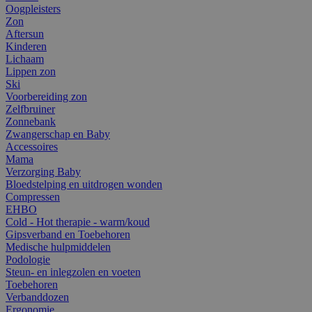
Oogpleisters
Zon
Aftersun
Kinderen
Lichaam
Lippen zon
Ski
Voorbereiding zon
Zelfbruiner
Zonnebank
Zwangerschap en Baby
Accessoires
Mama
Verzorging Baby
Bloedstelping en uitdrogen wonden
Compressen
EHBO
Cold - Hot therapie - warm/koud
Gipsverband en Toebehoren
Medische hulpmiddelen
Podologie
Steun- en inlegzolen en voeten
Toebehoren
Verbanddozen
Ergonomie