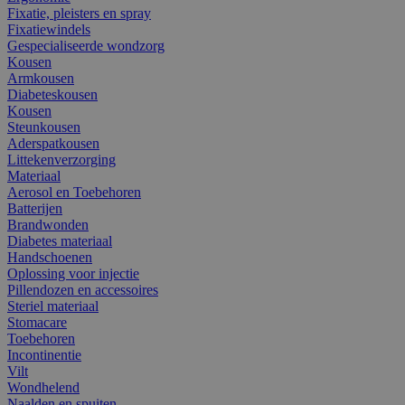
Fixatie, pleisters en spray
Fixatiewindels
Gespecialiseerde wondzorg
Kousen
Armkousen
Diabeteskousen
Kousen
Steunkousen
Aderspatkousen
Littekenverzorging
Materiaal
Aerosol en Toebehoren
Batterijen
Brandwonden
Diabetes materiaal
Handschoenen
Oplossing voor injectie
Pillendozen en accessoires
Steriel materiaal
Stomacare
Toebehoren
Incontinentie
Vilt
Wondhelend
Naalden en spuiten