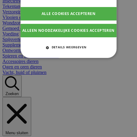
Insectenwerend
Tekentangen
Verzorging beten
ALLE COOKIES ACCEPTEREN
Vlooien en teken
Wondzorg dieren
Gemoed en stress dieren
ALLEEN NOODZAKELIJKE COOKIES ACCEPTEREN
Voeding
Spijsvertering
Supplementen dieren
DETAILS WEERGEVEN
Ontworming en parasieten
Spieren en gewrichten dieren
STRIKT NOODZAKELIJKE
Accessoires dieren
COOKIES
Ogen en oren dieren
Vacht, huid of pluimen
PRESTATIE COOKIES
TARGETING COOKIES
Zoeken
FUNCTIONELE COOKIES
Strikt noodzakelijke cookies
Menu sluiten