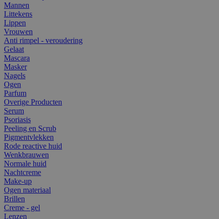
Mannen
Littekens
Lippen
Vrouwen
Anti rimpel - veroudering
Gelaat
Mascara
Masker
Nagels
Ogen
Parfum
Overige Producten
Serum
Psoriasis
Peeling en Scrub
Pigmentvlekken
Rode reactive huid
Wenkbrauwen
Normale huid
Nachtcreme
Make-up
Ogen materiaal
Brillen
Creme - gel
Lenzen