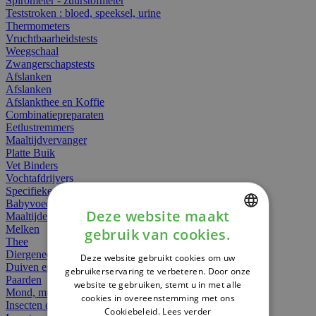
Spirometer - zuurstofmeter
Teststroken : bloed, speeksel, urine
Thermometers
Vruchtbaarheidstests
Weegschaal
Zwangerschapstests
Afslanken
Afslanken
Afslankthee en Koffie
Combinatiepreparaten
Eetlustremmers
Maaltijdvervanger
Platte Buik
Vet Binders
Vochtafdrijvers
Specifieke Voeding
Babyvoeding
Deze website maakt
Maaltijden
Melken
gebruik van cookies.
DUTCH
Thee
Diergeneesmiddelen
Deze website gebruikt cookies om uw
FRENCH
Duiven en vogels
gebruikerservaring te verbeteren. Door onze
Paarden
website te gebruiken, stemt u in met alle
ENGLISH
Mond, muil of snavel
cookies in overeenstemming met ons
Insecten dieren
Cookiebeleid.
Lees verder