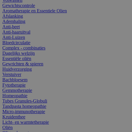
Volwassen
Gewichtscontrole
Aromatherapie en Essentiele Olien
Afslanking
Ademhaling
Anti-beet
Anti-haaruitval
Anti-Luizen
Bloedcirculatie
Complex - combinaties
Dagelijks welzijn
Essentiële oliën
Gewrichten & spieren
Huidverzorging
Verstuiver
Bachbloesem
Fytotherapie
Gemmotherapie
Homeopathie
Tubes Granules-Globuli
Tandpasta homeopathie
Micro-immunotherapie
Kruidenthee
Licht- en warmtetherapie
Oliën