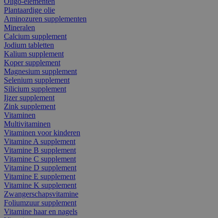
Oligo-elementen
Plantaardige olie
Aminozuren supplementen
Mineralen
Calcium supplement
Jodium tabletten
Kalium supplement
Koper supplement
Magnesium supplement
Selenium supplement
Silicium supplement
Ijzer supplement
Zink supplement
Vitaminen
Multivitaminen
Vitaminen voor kinderen
Vitamine A supplement
Vitamine B supplement
Vitamine C supplement
Vitamine D supplement
Vitamine E supplement
Vitamine K supplement
Zwangerschapsvitamine
Foliumzuur supplement
Vitamine haar en nagels