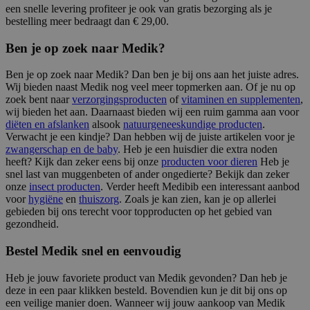
een snelle levering profiteer je ook van gratis bezorging als je
bestelling meer bedraagt dan € 29,00.
Ben je op zoek naar Medik?
Ben je op zoek naar Medik? Dan ben je bij ons aan het juiste adres.
Wij bieden naast Medik nog veel meer topmerken aan. Of je nu op
zoek bent naar
verzorgingsproducten
of
vitaminen en supplementen
,
wij bieden het aan. Daarnaast bieden wij een ruim gamma aan voor
diëten en afslanken
alsook
natuurgeneeskundige producten
.
Verwacht je een kindje? Dan hebben wij de juiste artikelen voor je
zwangerschap en de baby
. Heb je een huisdier die extra noden
heeft? Kijk dan zeker eens bij onze
producten voor dieren
Heb je
snel last van muggenbeten of ander ongedierte? Bekijk dan zeker
onze
insect producten
. Verder heeft Medibib een interessant aanbod
voor
hygiëne
en
thuiszorg
. Zoals je kan zien, kan je op allerlei
gebieden bij ons terecht voor topproducten op het gebied van
gezondheid.
Bestel Medik snel en eenvoudig
Heb je jouw favoriete product van Medik gevonden? Dan heb je
deze in een paar klikken besteld. Bovendien kun je dit bij ons op
een veilige manier doen. Wanneer wij jouw aankoop van Medik