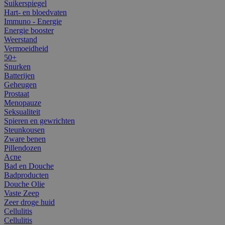
Suikerspiegel
Hart- en bloedvaten
Immuno - Energie
Energie booster
Weerstand
Vermoeidheid
50+
Snurken
Batterijen
Geheugen
Prostaat
Menopauze
Seksualiteit
Spieren en gewrichten
Steunkousen
Zware benen
Pillendozen
Acne
Bad en Douche
Badproducten
Douche Olie
Vaste Zeep
Zeer droge huid
Cellulitis
Cellulitis