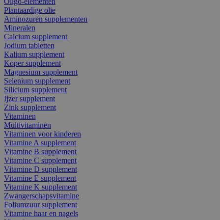
Oligo-elementen
Plantaardige olie
Aminozuren supplementen
Mineralen
Calcium supplement
Jodium tabletten
Kalium supplement
Koper supplement
Magnesium supplement
Selenium supplement
Silicium supplement
Ijzer supplement
Zink supplement
Vitaminen
Multivitaminen
Vitaminen voor kinderen
Vitamine A supplement
Vitamine B supplement
Vitamine C supplement
Vitamine D supplement
Vitamine E supplement
Vitamine K supplement
Zwangerschapsvitamine
Foliumzuur supplement
Vitamine haar en nagels