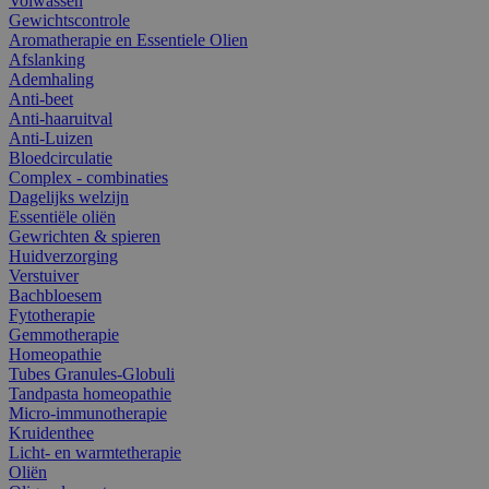
Volwassen
Gewichtscontrole
Aromatherapie en Essentiele Olien
Afslanking
Ademhaling
Anti-beet
Anti-haaruitval
Anti-Luizen
Bloedcirculatie
Complex - combinaties
Dagelijks welzijn
Essentiële oliën
Gewrichten & spieren
Huidverzorging
Verstuiver
Bachbloesem
Fytotherapie
Gemmotherapie
Homeopathie
Tubes Granules-Globuli
Tandpasta homeopathie
Micro-immunotherapie
Kruidenthee
Licht- en warmtetherapie
Oliën