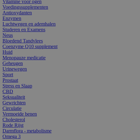
Vitamine voor ogen
Voedingssupplementen
Antioxydanten
Enzymen
Luchtwegen en ademhalen
Studeren en Examens
Neus
Bloedend Tandvlees
Coenzyme Q10 supplement
Huid
Menopauze medicatie
Geheugen
Urinewegen
Sport
Prostaat
Stress en Slaap
CBD
Seksualiteit
Gewrichten
Circulatie
Vermoeide benen
Cholesterol
Rode Rijst
Darmflora - metabolisme
Omega 3