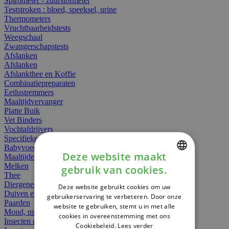
Spirometer - zuurstofmeter
Teststroken : bloed, speeksel, urine
Thermometers
Vruchtbaarheidstests
Weegschaal
Zwangerschapstests
Afslanken
Afslanken
Afslankthee en Koffie
Combinatiepreparaten
Eetlustremmers
Maaltijdvervanger
Platte Buik
Vet Binders
Vochtafdrijvers
Specifieke Voeding
Babyvoeding
Deze website maakt
Maaltijden
Melken
gebruik van cookies.
DUTCH
Thee
Diergeneesmiddelen
Deze website gebruikt cookies om uw
FRENCH
Duiven en vogels
gebruikerservaring te verbeteren. Door onze
Paarden
website te gebruiken, stemt u in met alle
ENGLISH
Mond, muil of snavel
cookies in overeenstemming met ons
Insecten dieren
Cookiebeleid.
Lees verder