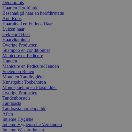
Deodorants
Haar en Hoofdhuid
Beschadigd haar en hoofdirritatie
Anti Roos
Haaruitval en Futloos Haar
Luizen haar
Gekleurd Haar
Haarvitaminen
Overige Producten
Shampoo en conditionner
Manicure en Pedicure
Handen
Manicure en Pedicure/Handen
Voeten en Benen
Mond en Tandhygiëne
Kunstgebit Toebehoren
Mondspoeling en Flosmiddel
Overige Producten
Tandenborstels
Tandpasta
Tandpasta homeopathie
Aften
Intieme Hygiëne
Intieme Hygienische Verbanden
Intieme Wasproducten