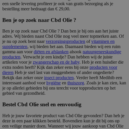
een snelle levering profiteer je ook van gratis bezorging als je
bestelling meer bedraagt dan € 29,00.
Ben je op zoek naar Cbd Olie ?
Ben je op zoek naar Cbd Olie ? Dan ben je bij ons aan het juiste
adres. Wij bieden naast Cbd Olie nog veel meer topmerken aan. Of
je nu op zoek bent naar
verzorgingsproducten
of
vitaminen en
supplementen
, wij bieden het aan. Daarnaast bieden wij een ruim
gamma aan voor
diëten en afslanken
alsook
natuurgeneeskundige
producten
. Verwacht je een kindje? Dan hebben wij de juiste
artikelen voor je
zwangerschap en de baby
. Heb je een huisdier die
extra noden heeft? Kijk dan zeker eens bij onze
producten voor
dieren
Heb je snel last van muggenbeten of ander ongedierte?
Bekijk dan zeker onze
insect producten
. Verder heeft Medibib een
interessant aanbod voor
hygiëne
en
thuiszorg
. Zoals je kan zien, kan
je op allerlei gebieden bij ons terecht voor topproducten op het
gebied van gezondheid.
Bestel Cbd Olie snel en eenvoudig
Heb je jouw favoriete product van Cbd Olie gevonden? Dan heb je
deze in een paar klikken besteld. Bovendien kun je dit bij ons op
een veilige manier doen. Wanneer wij jouw aankoop van Cbd Olie