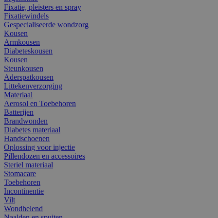
Fixatie, pleisters en spray
Fixatiewindels
Gespecialiseerde wondzorg
Kousen
Armkousen
Diabeteskousen
Kousen
Steunkousen
Aderspatkousen
Littekenverzorging
Materiaal
Aerosol en Toebehoren
Batterijen
Brandwonden
Diabetes materiaal
Handschoenen
Oplossing voor injectie
Pillendozen en accessoires
Steriel materiaal
Stomacare
Toebehoren
Incontinentie
Vilt
Wondhelend
Naalden en spuiten