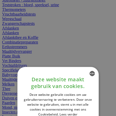
Spirometer - zuurstofmeter
Teststroken : bloed, speeksel, urine
Thermometers
Vruchtbaarheidstests
Weegschaal
Zwangerschapstests
Afslanken
Afslanken
Afslankthee en Koffie
Combinatiepreparaten
Eetlustremmers
Maaltijdvervanger
Platte Buik
Vet Binders
Vochtafdrijvers
Specifieke Voeding
Babyvoeding
Deze website maakt
Maaltijden
Melken
gebruik van cookies.
DUTCH
Thee
Diergeneesmiddelen
Deze website gebruikt cookies om uw
FRENCH
Duiven en vogels
gebruikerservaring te verbeteren. Door onze
Paarden
website te gebruiken, stemt u in met alle
ENGLISH
Mond, muil of snavel
cookies in overeenstemming met ons
Insecten dieren
Cookiebeleid.
Lees verder