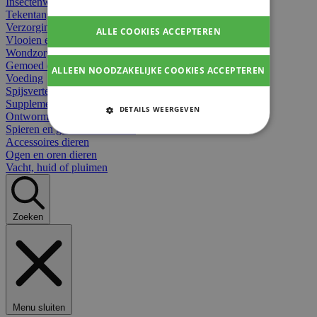
Insectenwerend
Tekentangen
Verzorging beten
ALLE COOKIES ACCEPTEREN
Vlooien en teken
Wondzorg dieren
Gemoed en stress dieren
ALLEEN NOODZAKELIJKE COOKIES ACCEPTEREN
Voeding
Spijsvertering
Supplementen dieren
DETAILS WEERGEVEN
Ontworming en parasieten
Spieren en gewrichten dieren
STRIKT NOODZAKELIJKE
Accessoires dieren
COOKIES
Ogen en oren dieren
Vacht, huid of pluimen
PRESTATIE COOKIES
TARGETING COOKIES
Zoeken
FUNCTIONELE COOKIES
Strikt noodzakelijke cookies
Menu sluiten