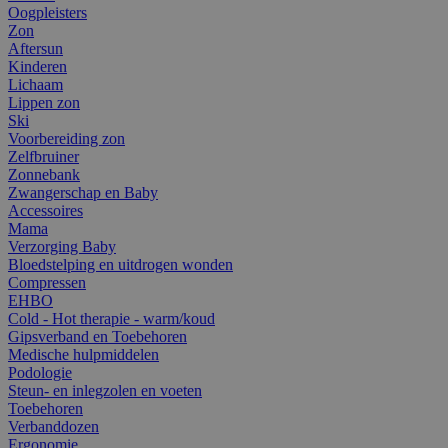
Oogpleisters
Zon
Aftersun
Kinderen
Lichaam
Lippen zon
Ski
Voorbereiding zon
Zelfbruiner
Zonnebank
Zwangerschap en Baby
Accessoires
Mama
Verzorging Baby
Bloedstelping en uitdrogen wonden
Compressen
EHBO
Cold - Hot therapie - warm/koud
Gipsverband en Toebehoren
Medische hulpmiddelen
Podologie
Steun- en inlegzolen en voeten
Toebehoren
Verbanddozen
Ergonomie