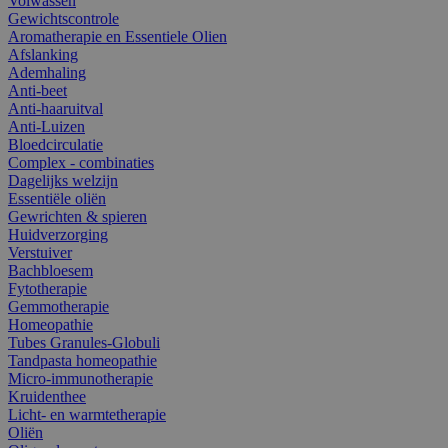
Volwassen
Gewichtscontrole
Aromatherapie en Essentiele Olien
Afslanking
Ademhaling
Anti-beet
Anti-haaruitval
Anti-Luizen
Bloedcirculatie
Complex - combinaties
Dagelijks welzijn
Essentiële oliën
Gewrichten & spieren
Huidverzorging
Verstuiver
Bachbloesem
Fytotherapie
Gemmotherapie
Homeopathie
Tubes Granules-Globuli
Tandpasta homeopathie
Micro-immunotherapie
Kruidenthee
Licht- en warmtetherapie
Oliën