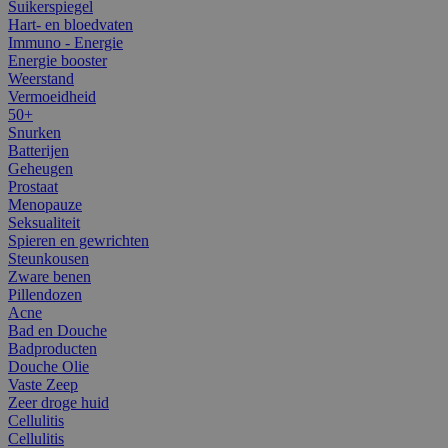
Suikerspiegel
Hart- en bloedvaten
Immuno - Energie
Energie booster
Weerstand
Vermoeidheid
50+
Snurken
Batterijen
Geheugen
Prostaat
Menopauze
Seksualiteit
Spieren en gewrichten
Steunkousen
Zware benen
Pillendozen
Acne
Bad en Douche
Badproducten
Douche Olie
Vaste Zeep
Zeer droge huid
Cellulitis
Cellulitis