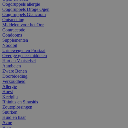
Oogdruppels allergie
Oogdruppels Droge Ogen
Oogdruppels Glaucoom
Ontsmetting
Middelen voor het Oor
Contraceptie
Condooms
Supplementen
Noodpil
Urinewegen en Prostaat
Overige geneesmiddelen
Hart en Vaatstelsel
Aambeien
Zware Benen
Doorbloeding
Verkoudheid
Allergie
Hoest
Keelpijn
Rhinitis en Sinusitis
Zoutoplossingen
Snurken
Huid en haar
Acne
Haar