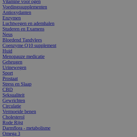
Vitamine voor ogen
Voedingssupplementen
Antioxydanten
Enzymen
Luchtwegen en ademhalen
Studeren en Examens
Neus
Bloedend Tandvlees
Coenzyme Q10 supplement
Huid
Menopauze medicatie
Geheugen
Urinewegen
Sport
Prostaat
Stress en Slaap
CBD
Seksualiteit
Gewrichten
Circulatie
Vermoeide benen
Cholesterol
Rode Rijst
Darmflora - metabolisme
Omega 3