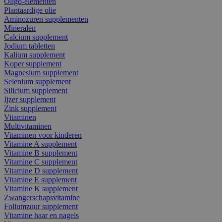
Oligo-elementen
Plantaardige olie
Aminozuren supplementen
Mineralen
Calcium supplement
Jodium tabletten
Kalium supplement
Koper supplement
Magnesium supplement
Selenium supplement
Silicium supplement
Ijzer supplement
Zink supplement
Vitaminen
Multivitaminen
Vitaminen voor kinderen
Vitamine A supplement
Vitamine B supplement
Vitamine C supplement
Vitamine D supplement
Vitamine E supplement
Vitamine K supplement
Zwangerschapsvitamine
Foliumzuur supplement
Vitamine haar en nagels