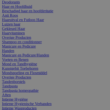
Deodorants
Haar en Hoofdhuid
Beschadigd haar en hoofdirritatie
Anti Roos
Haaruitval en Futloos Haar
Luizen haar
Gekleurd Haar
Haarvitaminen
Overige Producten
Shampoo en conditionner
Manicure en Pedicure
Handen
Manicure en Pedicure/Handen
Voeten en Benen
Mond en Tandhygiëne
Kunstgebit Toebehoren
Mondspoeling en Flosmiddel
Overige Producten
Tandenborstels
Tandpasta
Tandpasta homeopathie
Aften
Intieme Hygiëne
Intieme Hygienische Verbanden
Intieme Wasproducten