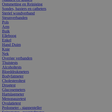
Ontsmetting en Reiniging
Sondes, baxters en catheters
Steriel wondverband
Steunverbanden
Pols
Arm
Buik
Elleboog
Enkel
Hand Duim
Knie
Nek
Overige verbanden
Thuistests
Alcoholtests
Bloeddrukmeters
Bodyfatmeter
Cholesteroltest
Drugtest
Glucosemeters
Hartslagmeter
Menopauzetest
Ovulatietest
Pedometer - stappenteller