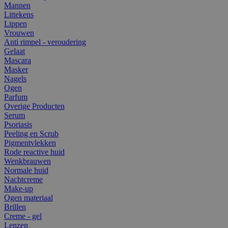
Mannen
Littekens
Lippen
Vrouwen
Anti rimpel - veroudering
Gelaat
Mascara
Masker
Nagels
Ogen
Parfum
Overige Producten
Serum
Psoriasis
Peeling en Scrub
Pigmentvlekken
Rode reactive huid
Wenkbrauwen
Normale huid
Nachtcreme
Make-up
Ogen materiaal
Brillen
Creme - gel
Lenzen