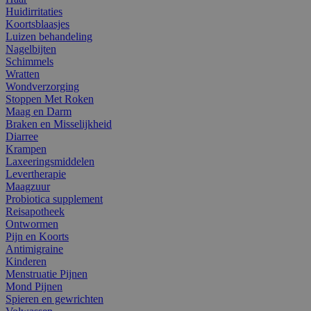
Huidirritaties
Koortsblaasjes
Luizen behandeling
Nagelbijten
Schimmels
Wratten
Wondverzorging
Stoppen Met Roken
Maag en Darm
Braken en Misselijkheid
Diarree
Krampen
Laxeeringsmiddelen
Levertherapie
Maagzuur
Probiotica supplement
Reisapotheek
Ontwormen
Pijn en Koorts
Antimigraine
Kinderen
Menstruatie Pijnen
Mond Pijnen
Spieren en gewrichten