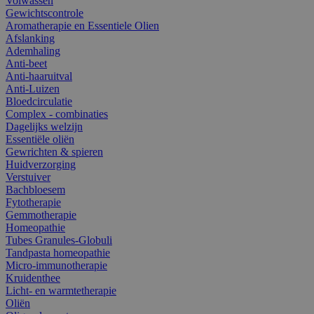
Volwassen
Gewichtscontrole
Aromatherapie en Essentiele Olien
Afslanking
Ademhaling
Anti-beet
Anti-haaruitval
Anti-Luizen
Bloedcirculatie
Complex - combinaties
Dagelijks welzijn
Essentiële oliën
Gewrichten & spieren
Huidverzorging
Verstuiver
Bachbloesem
Fytotherapie
Gemmotherapie
Homeopathie
Tubes Granules-Globuli
Tandpasta homeopathie
Micro-immunotherapie
Kruidenthee
Licht- en warmtetherapie
Oliën