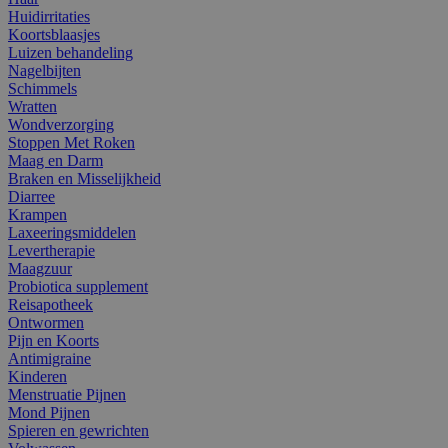
Huidirritaties
Koortsblaasjes
Luizen behandeling
Nagelbijten
Schimmels
Wratten
Wondverzorging
Stoppen Met Roken
Maag en Darm
Braken en Misselijkheid
Diarree
Krampen
Laxeeringsmiddelen
Levertherapie
Maagzuur
Probiotica supplement
Reisapotheek
Ontwormen
Pijn en Koorts
Antimigraine
Kinderen
Menstruatie Pijnen
Mond Pijnen
Spieren en gewrichten