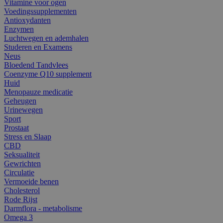
Vitamine voor ogen
Voedingssupplementen
Antioxydanten
Enzymen
Luchtwegen en ademhalen
Studeren en Examens
Neus
Bloedend Tandvlees
Coenzyme Q10 supplement
Huid
Menopauze medicatie
Geheugen
Urinewegen
Sport
Prostaat
Stress en Slaap
CBD
Seksualiteit
Gewrichten
Circulatie
Vermoeide benen
Cholesterol
Rode Rijst
Darmflora - metabolisme
Omega 3