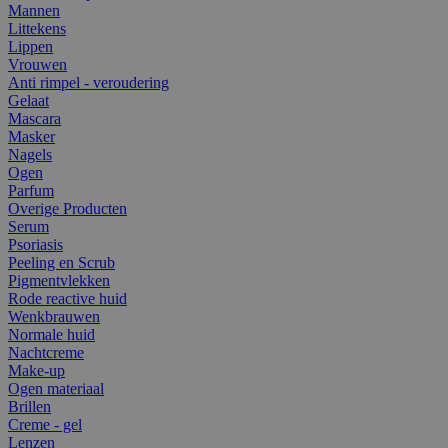
Mannen
Littekens
Lippen
Vrouwen
Anti rimpel - veroudering
Gelaat
Mascara
Masker
Nagels
Ogen
Parfum
Overige Producten
Serum
Psoriasis
Peeling en Scrub
Pigmentvlekken
Rode reactive huid
Wenkbrauwen
Normale huid
Nachtcreme
Make-up
Ogen materiaal
Brillen
Creme - gel
Lenzen