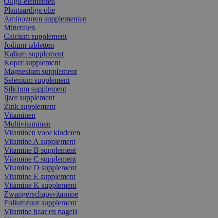
Oligo-elementen
Plantaardige olie
Aminozuren supplementen
Mineralen
Calcium supplement
Jodium tabletten
Kalium supplement
Koper supplement
Magnesium supplement
Selenium supplement
Silicium supplement
Ijzer supplement
Zink supplement
Vitaminen
Multivitaminen
Vitaminen voor kinderen
Vitamine A supplement
Vitamine B supplement
Vitamine C supplement
Vitamine D supplement
Vitamine E supplement
Vitamine K supplement
Zwangerschapsvitamine
Foliumzuur supplement
Vitamine haar en nagels