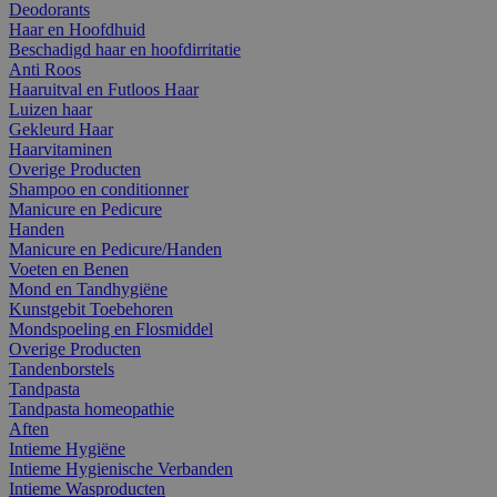
Deodorants
Haar en Hoofdhuid
Beschadigd haar en hoofdirritatie
Anti Roos
Haaruitval en Futloos Haar
Luizen haar
Gekleurd Haar
Haarvitaminen
Overige Producten
Shampoo en conditionner
Manicure en Pedicure
Handen
Manicure en Pedicure/Handen
Voeten en Benen
Mond en Tandhygiëne
Kunstgebit Toebehoren
Mondspoeling en Flosmiddel
Overige Producten
Tandenborstels
Tandpasta
Tandpasta homeopathie
Aften
Intieme Hygiëne
Intieme Hygienische Verbanden
Intieme Wasproducten