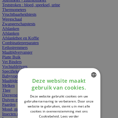
Spirometer - zuurstofmeter
Teststroken : bloed, speeksel, urine
Thermometers
Vruchtbaarheidstests
Weegschaal
Zwangerschapstests
Afslanken
Afslanken
Afslankthee en Koffie
Combinatiepreparaten
Eetlustremmers
Maaltijdvervanger
Platte Buik
Vet Binders
Vochtafdrijvers
Specifieke Voeding
Babyvoeding
Deze website maakt
Maaltijden
Melken
gebruik van cookies.
DUTCH
Thee
Diergeneesmiddelen
Deze website gebruikt cookies om uw
FRENCH
Duiven en vogels
gebruikerservaring te verbeteren. Door onze
Paarden
website te gebruiken, stemt u in met alle
ENGLISH
Mond, muil of snavel
cookies in overeenstemming met ons
Insecten dieren
Cookiebeleid.
Lees verder