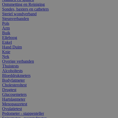
Ontsmetting en Reiniging
Sondes, baxters en catheters
Steriel wondverband
Steunverbanden
Pols
Arm
Buik
Elleboog
Enkel
Hand Duim
Knie
Nek
Overige verbanden
Thuistests
Alcoholtests
Bloeddrukmeters
Bodyfatmeter
Cholesteroltest
Drugtest
Glucosemeters
Hartslagmeter
Menopauzetest
Ovulatietest
Pedometer - stappenteller