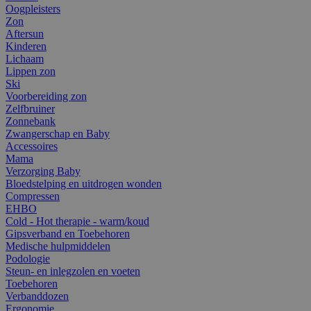
Oogpleisters
Zon
Aftersun
Kinderen
Lichaam
Lippen zon
Ski
Voorbereiding zon
Zelfbruiner
Zonnebank
Zwangerschap en Baby
Accessoires
Mama
Verzorging Baby
Bloedstelping en uitdrogen wonden
Compressen
EHBO
Cold - Hot therapie - warm/koud
Gipsverband en Toebehoren
Medische hulpmiddelen
Podologie
Steun- en inlegzolen en voeten
Toebehoren
Verbanddozen
Ergonomie