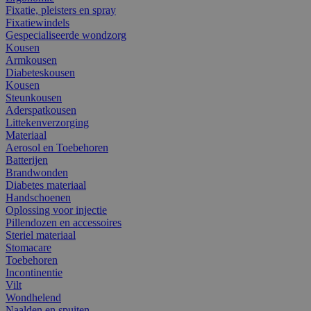
Fixatie, pleisters en spray
Fixatiewindels
Gespecialiseerde wondzorg
Kousen
Armkousen
Diabeteskousen
Kousen
Steunkousen
Aderspatkousen
Littekenverzorging
Materiaal
Aerosol en Toebehoren
Batterijen
Brandwonden
Diabetes materiaal
Handschoenen
Oplossing voor injectie
Pillendozen en accessoires
Steriel materiaal
Stomacare
Toebehoren
Incontinentie
Vilt
Wondhelend
Naalden en spuiten