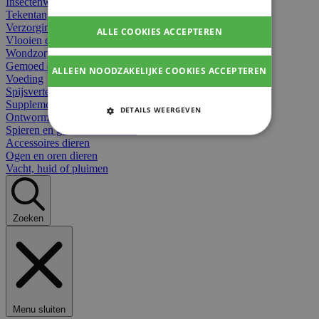
Insectenwerend
Tekentangen
Verzorging beten
ALLE COOKIES ACCEPTEREN
Vlooien en teken
Wondzorg dieren
Gemoed en stress dieren
ALLEEN NOODZAKELIJKE COOKIES ACCEPTEREN
Voeding
Spijsvertering
Supplementen dieren
DETAILS WEERGEVEN
Ontworming en parasieten
Spieren en gewrichten dieren
STRIKT NOODZAKELIJKE
Accessoires dieren
COOKIES
Ogen en oren dieren
Vacht, huid of pluimen
PRESTATIE COOKIES
TARGETING COOKIES
Zoeken
FUNCTIONELE COOKIES
Strikt noodzakelijke cookies
Menu sluiten