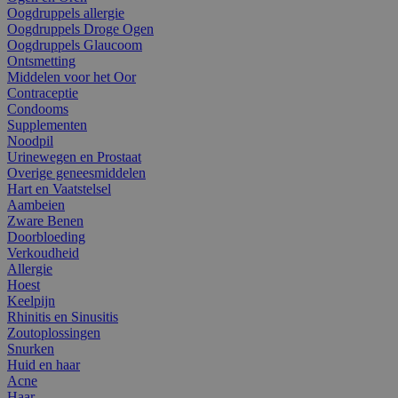
Oogdruppels allergie
Oogdruppels Droge Ogen
Oogdruppels Glaucoom
Ontsmetting
Middelen voor het Oor
Contraceptie
Condooms
Supplementen
Noodpil
Urinewegen en Prostaat
Overige geneesmiddelen
Hart en Vaatstelsel
Aambeien
Zware Benen
Doorbloeding
Verkoudheid
Allergie
Hoest
Keelpijn
Rhinitis en Sinusitis
Zoutoplossingen
Snurken
Huid en haar
Acne
Haar