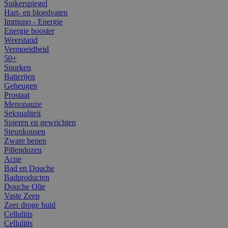
Suikerspiegel
Hart- en bloedvaten
Immuno - Energie
Energie booster
Weerstand
Vermoeidheid
50+
Snurken
Batterijen
Geheugen
Prostaat
Menopauze
Seksualiteit
Spieren en gewrichten
Steunkousen
Zware benen
Pillendozen
Acne
Bad en Douche
Badproducten
Douche Olie
Vaste Zeep
Zeer droge huid
Cellulitis
Cellulitis