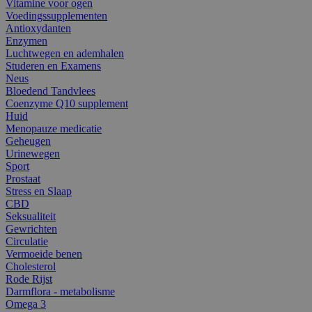
Vitamine voor ogen
Voedingssupplementen
Antioxydanten
Enzymen
Luchtwegen en ademhalen
Studeren en Examens
Neus
Bloedend Tandvlees
Coenzyme Q10 supplement
Huid
Menopauze medicatie
Geheugen
Urinewegen
Sport
Prostaat
Stress en Slaap
CBD
Seksualiteit
Gewrichten
Circulatie
Vermoeide benen
Cholesterol
Rode Rijst
Darmflora - metabolisme
Omega 3