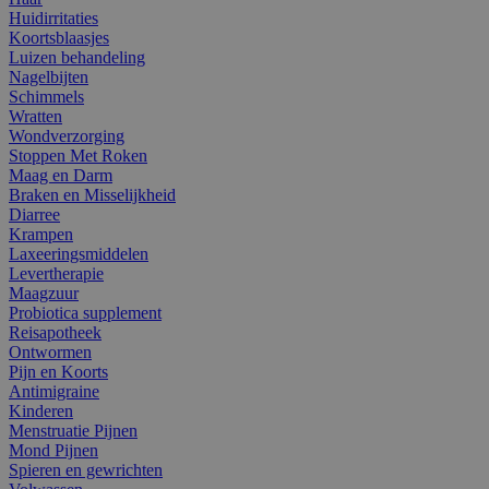
Huidirritaties
Koortsblaasjes
Luizen behandeling
Nagelbijten
Schimmels
Wratten
Wondverzorging
Stoppen Met Roken
Maag en Darm
Braken en Misselijkheid
Diarree
Krampen
Laxeeringsmiddelen
Levertherapie
Maagzuur
Probiotica supplement
Reisapotheek
Ontwormen
Pijn en Koorts
Antimigraine
Kinderen
Menstruatie Pijnen
Mond Pijnen
Spieren en gewrichten