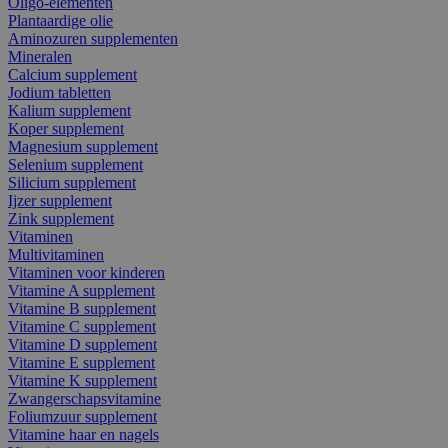
Oligo-elementen
Plantaardige olie
Aminozuren supplementen
Mineralen
Calcium supplement
Jodium tabletten
Kalium supplement
Koper supplement
Magnesium supplement
Selenium supplement
Silicium supplement
Ijzer supplement
Zink supplement
Vitaminen
Multivitaminen
Vitaminen voor kinderen
Vitamine A supplement
Vitamine B supplement
Vitamine C supplement
Vitamine D supplement
Vitamine E supplement
Vitamine K supplement
Zwangerschapsvitamine
Foliumzuur supplement
Vitamine haar en nagels