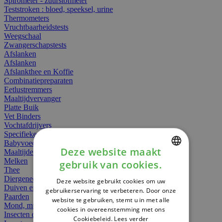
Spirometer - zuurstofmeter
Teststroken : bloed, speeksel, urine
Thermometers
Vruchtbaarheidstests
Weegschaal
Zwangerschapstests
Afslanken
Afslanken
Afslankthee en Koffie
Combinatiepreparaten
Eetlustremmers
Maaltijdvervanger
Platte Buik
Vet Binders
Vochtafdrijvers
Specifieke Voeding
Babyvoeding
Deze website maakt
Maaltijden
Melken
gebruik van cookies.
DUTCH
Thee
Diergeneesmiddelen
Deze website gebruikt cookies om uw
FRENCH
Duiven en vogels
gebruikerservaring te verbeteren. Door onze
Paarden
website te gebruiken, stemt u in met alle
ENGLISH
Mond, muil of snavel
cookies in overeenstemming met ons
Insecten dieren
Cookiebeleid.
Lees verder