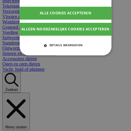
Insectenwerend
Tekentangen
Verzorging beten
ALLE COOKIES ACCEPTEREN
Vlooien en teken
Wondzorg dieren
Gemoed en stress dieren
ALLEEN NOODZAKELIJKE COOKIES ACCEPTEREN
Voeding
Spijsvertering
Supplementen dieren
DETAILS WEERGEVEN
Ontworming en parasieten
Spieren en gewrichten dieren
STRIKT NOODZAKELIJKE
Accessoires dieren
COOKIES
Ogen en oren dieren
Vacht, huid of pluimen
PRESTATIE COOKIES
TARGETING COOKIES
Zoeken
FUNCTIONELE COOKIES
Strikt noodzakelijke cookies
Menu sluiten