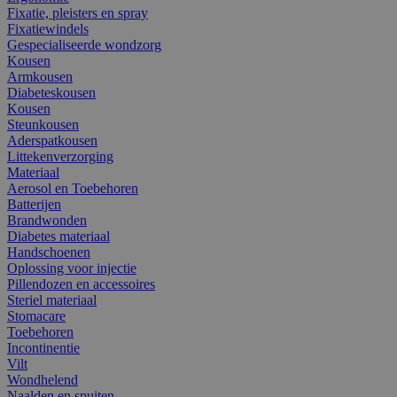
Fixatie, pleisters en spray
Fixatiewindels
Gespecialiseerde wondzorg
Kousen
Armkousen
Diabeteskousen
Kousen
Steunkousen
Aderspatkousen
Littekenverzorging
Materiaal
Aerosol en Toebehoren
Batterijen
Brandwonden
Diabetes materiaal
Handschoenen
Oplossing voor injectie
Pillendozen en accessoires
Steriel materiaal
Stomacare
Toebehoren
Incontinentie
Vilt
Wondhelend
Naalden en spuiten