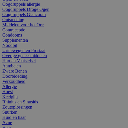
Oogdruppels allergie
Oogdruppels Droge Ogen
Oogdruppels Glaucoom
Ontsmetting
Middelen voor het Oor
Contraceptie
Condooms
Supplementen
Noodpil
Urinewegen en Prostaat
Overige geneesmiddelen
Hart en Vaatstelsel
Aambeien
Zware Benen
Doorbloeding
Verkoudheid
Allergie
Hoest
Keelpijn
Rhinitis en Sinusitis
Zoutoplossingen
Snurken
Huid en haar
Acne
Haar