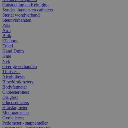
Ontsmetting en Reiniging
Sondes, baxters en catheters
Steriel wondverband
Steunverbanden
Pols
Arm
Buik
Elleboog
Enkel
Hand Duim
Knie
Nek
Overige verbanden
Thuistests
Alcoholtests
Bloeddrukmeters
Bodyfatmeter
Cholesteroltest
Drugtest
Glucosemeters
Hartslagmeter
Menopauzetest
Ovulatietest
Pedometer - stappenteller