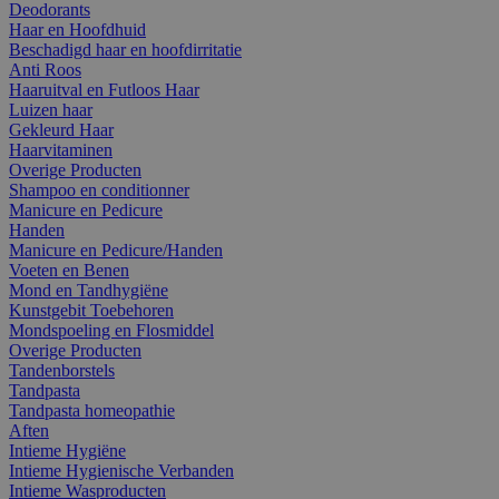
Deodorants
Haar en Hoofdhuid
Beschadigd haar en hoofdirritatie
Anti Roos
Haaruitval en Futloos Haar
Luizen haar
Gekleurd Haar
Haarvitaminen
Overige Producten
Shampoo en conditionner
Manicure en Pedicure
Handen
Manicure en Pedicure/Handen
Voeten en Benen
Mond en Tandhygiëne
Kunstgebit Toebehoren
Mondspoeling en Flosmiddel
Overige Producten
Tandenborstels
Tandpasta
Tandpasta homeopathie
Aften
Intieme Hygiëne
Intieme Hygienische Verbanden
Intieme Wasproducten