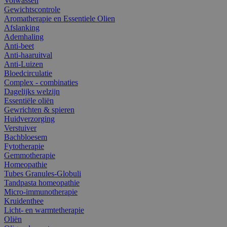
Volwassen
Gewichtscontrole
Aromatherapie en Essentiele Olien
Afslanking
Ademhaling
Anti-beet
Anti-haaruitval
Anti-Luizen
Bloedcirculatie
Complex - combinaties
Dagelijks welzijn
Essentiële oliën
Gewrichten & spieren
Huidverzorging
Verstuiver
Bachbloesem
Fytotherapie
Gemmotherapie
Homeopathie
Tubes Granules-Globuli
Tandpasta homeopathie
Micro-immunotherapie
Kruidenthee
Licht- en warmtetherapie
Oliën