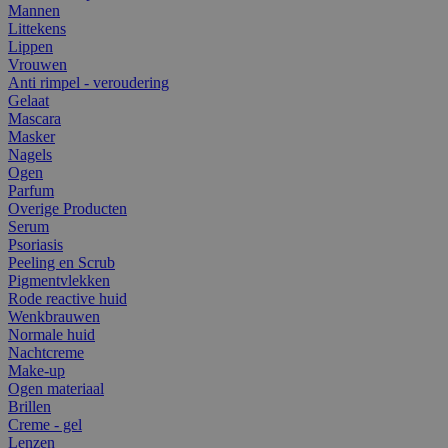
Mannen
Littekens
Lippen
Vrouwen
Anti rimpel - veroudering
Gelaat
Mascara
Masker
Nagels
Ogen
Parfum
Overige Producten
Serum
Psoriasis
Peeling en Scrub
Pigmentvlekken
Rode reactive huid
Wenkbrauwen
Normale huid
Nachtcreme
Make-up
Ogen materiaal
Brillen
Creme - gel
Lenzen