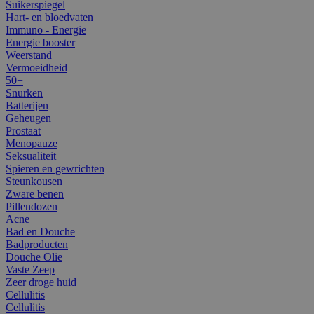
Suikerspiegel
Hart- en bloedvaten
Immuno - Energie
Energie booster
Weerstand
Vermoeidheid
50+
Snurken
Batterijen
Geheugen
Prostaat
Menopauze
Seksualiteit
Spieren en gewrichten
Steunkousen
Zware benen
Pillendozen
Acne
Bad en Douche
Badproducten
Douche Olie
Vaste Zeep
Zeer droge huid
Cellulitis
Cellulitis