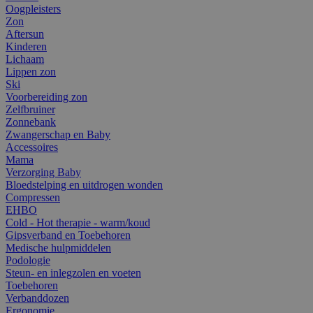
Oogpleisters
Zon
Aftersun
Kinderen
Lichaam
Lippen zon
Ski
Voorbereiding zon
Zelfbruiner
Zonnebank
Zwangerschap en Baby
Accessoires
Mama
Verzorging Baby
Bloedstelping en uitdrogen wonden
Compressen
EHBO
Cold - Hot therapie - warm/koud
Gipsverband en Toebehoren
Medische hulpmiddelen
Podologie
Steun- en inlegzolen en voeten
Toebehoren
Verbanddozen
Ergonomie