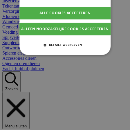
Insectenwerend
Tekentangen
Verzorging beten
ALLE COOKIES ACCEPTEREN
Vlooien en teken
Wondzorg dieren
Gemoed en stress dieren
ALLEEN NOODZAKELIJKE COOKIES ACCEPTEREN
Voeding
Spijsvertering
Supplementen dieren
DETAILS WEERGEVEN
Ontworming en parasieten
Spieren en gewrichten dieren
STRIKT NOODZAKELIJKE
Accessoires dieren
COOKIES
Ogen en oren dieren
Vacht, huid of pluimen
PRESTATIE COOKIES
TARGETING COOKIES
Zoeken
FUNCTIONELE COOKIES
Strikt noodzakelijke cookies
Menu sluiten