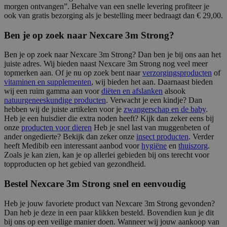
morgen ontvangen”. Behalve van een snelle levering profiteer je
ook van gratis bezorging als je bestelling meer bedraagt dan € 29,00.
Ben je op zoek naar Nexcare 3m Strong?
Ben je op zoek naar Nexcare 3m Strong? Dan ben je bij ons aan het
juiste adres. Wij bieden naast Nexcare 3m Strong nog veel meer
topmerken aan. Of je nu op zoek bent naar
verzorgingsproducten
of
vitaminen en supplementen
, wij bieden het aan. Daarnaast bieden
wij een ruim gamma aan voor
diëten en afslanken
alsook
natuurgeneeskundige producten
. Verwacht je een kindje? Dan
hebben wij de juiste artikelen voor je
zwangerschap en de baby
.
Heb je een huisdier die extra noden heeft? Kijk dan zeker eens bij
onze
producten voor dieren
Heb je snel last van muggenbeten of
ander ongedierte? Bekijk dan zeker onze
insect producten
. Verder
heeft Medibib een interessant aanbod voor
hygiëne
en
thuiszorg
.
Zoals je kan zien, kan je op allerlei gebieden bij ons terecht voor
topproducten op het gebied van gezondheid.
Bestel Nexcare 3m Strong snel en eenvoudig
Heb je jouw favoriete product van Nexcare 3m Strong gevonden?
Dan heb je deze in een paar klikken besteld. Bovendien kun je dit
bij ons op een veilige manier doen. Wanneer wij jouw aankoop van