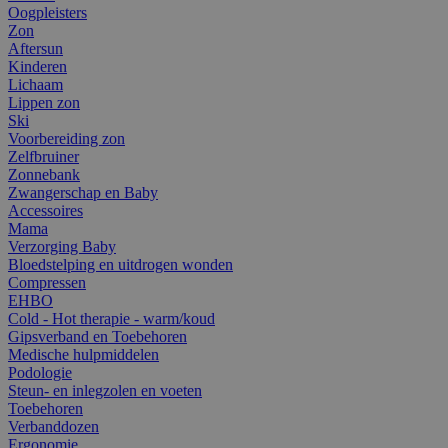
Oogpleisters
Zon
Aftersun
Kinderen
Lichaam
Lippen zon
Ski
Voorbereiding zon
Zelfbruiner
Zonnebank
Zwangerschap en Baby
Accessoires
Mama
Verzorging Baby
Bloedstelping en uitdrogen wonden
Compressen
EHBO
Cold - Hot therapie - warm/koud
Gipsverband en Toebehoren
Medische hulpmiddelen
Podologie
Steun- en inlegzolen en voeten
Toebehoren
Verbanddozen
Ergonomie