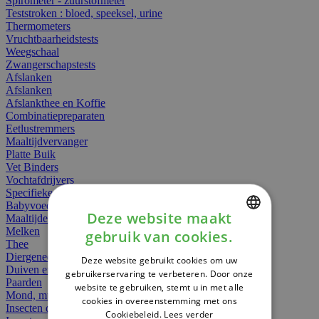
Spirometer - zuurstofmeter
Teststroken : bloed, speeksel, urine
Thermometers
Vruchtbaarheidstests
Weegschaal
Zwangerschapstests
Afslanken
Afslanken
Afslankthee en Koffie
Combinatiepreparaten
Eetlustremmers
Maaltijdvervanger
Platte Buik
Vet Binders
Vochtafdrijvers
Specifieke Voeding
Babyvoeding
Deze website maakt
Maaltijden
Melken
gebruik van cookies.
DUTCH
Thee
Diergeneesmiddelen
Deze website gebruikt cookies om uw
FRENCH
Duiven en vogels
gebruikerservaring te verbeteren. Door onze
Paarden
website te gebruiken, stemt u in met alle
ENGLISH
Mond, muil of snavel
cookies in overeenstemming met ons
Insecten dieren
Cookiebeleid.
Lees verder