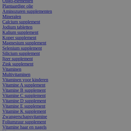
Oligo-elementen
Plantaardige olie
Aminozuren supplementen
Mineralen
Calcium supplement
Jodium tabletten
Kalium supplement
Koper supplement
Magnesium supplement
Selenium supplement
Silicium supplement
Ijzer supplement
Zink supplement
Vitaminen
Multivitaminen
Vitaminen voor kinderen
Vitamine A supplement
Vitamine B supplement
Vitamine C supplement
Vitamine D supplement
Vitamine E supplement
Vitamine K supplement
Zwangerschapsvitamine
Foliumzuur supplement
Vitamine haar en nagels