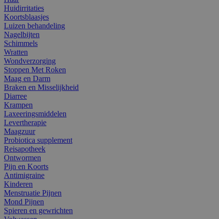
Huidirritaties
Koortsblaasjes
Luizen behandeling
Nagelbijten
Schimmels
Wratten
Wondverzorging
Stoppen Met Roken
Maag en Darm
Braken en Misselijkheid
Diarree
Krampen
Laxeeringsmiddelen
Levertherapie
Maagzuur
Probiotica supplement
Reisapotheek
Ontwormen
Pijn en Koorts
Antimigraine
Kinderen
Menstruatie Pijnen
Mond Pijnen
Spieren en gewrichten