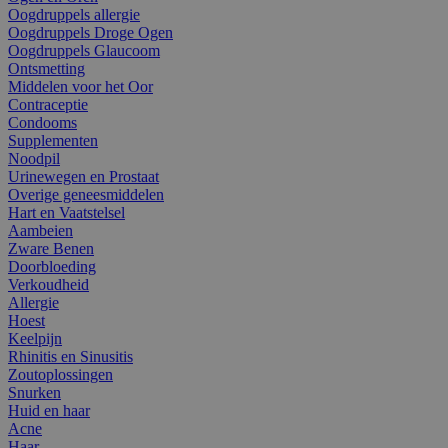
Oogdruppels allergie
Oogdruppels Droge Ogen
Oogdruppels Glaucoom
Ontsmetting
Middelen voor het Oor
Contraceptie
Condooms
Supplementen
Noodpil
Urinewegen en Prostaat
Overige geneesmiddelen
Hart en Vaatstelsel
Aambeien
Zware Benen
Doorbloeding
Verkoudheid
Allergie
Hoest
Keelpijn
Rhinitis en Sinusitis
Zoutoplossingen
Snurken
Huid en haar
Acne
Haar