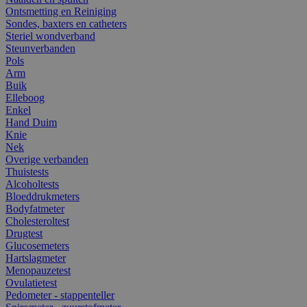
Ontsmetting en Reiniging
Sondes, baxters en catheters
Steriel wondverband
Steunverbanden
Pols
Arm
Buik
Elleboog
Enkel
Hand Duim
Knie
Nek
Overige verbanden
Thuistests
Alcoholtests
Bloeddrukmeters
Bodyfatmeter
Cholesteroltest
Drugtest
Glucosemeters
Hartslagmeter
Menopauzetest
Ovulatietest
Pedometer - stappenteller