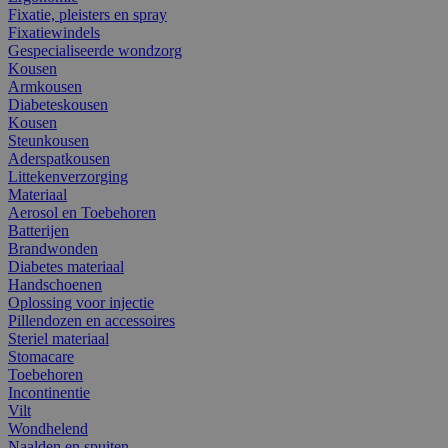
Fixatie, pleisters en spray
Fixatiewindels
Gespecialiseerde wondzorg
Kousen
Armkousen
Diabeteskousen
Kousen
Steunkousen
Aderspatkousen
Littekenverzorging
Materiaal
Aerosol en Toebehoren
Batterijen
Brandwonden
Diabetes materiaal
Handschoenen
Oplossing voor injectie
Pillendozen en accessoires
Steriel materiaal
Stomacare
Toebehoren
Incontinentie
Vilt
Wondhelend
Naalden en spuiten