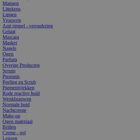
Mannen
Littekens
Lippen
Vrouwen
Anti rimpel - veroudering
Gelaat
Mascara
Masker
Nagels
Ogen
Parfum
Overige Producten
Serum
Psoriasis
Peeling en Scrub
Pigmentvlekken
Rode reactive huid
Wenkbrauwen
Normale huid
Nachtcreme
Make-up
Ogen materiaal
Brillen
Creme - gel
Lenzen