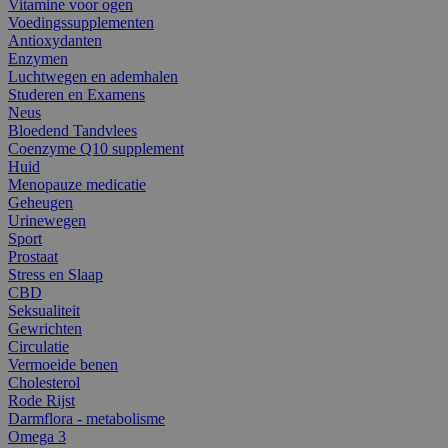
Vitamine voor ogen
Voedingssupplementen
Antioxydanten
Enzymen
Luchtwegen en ademhalen
Studeren en Examens
Neus
Bloedend Tandvlees
Coenzyme Q10 supplement
Huid
Menopauze medicatie
Geheugen
Urinewegen
Sport
Prostaat
Stress en Slaap
CBD
Seksualiteit
Gewrichten
Circulatie
Vermoeide benen
Cholesterol
Rode Rijst
Darmflora - metabolisme
Omega 3