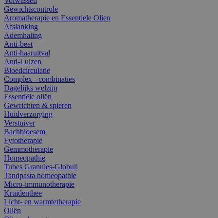
Volwassen
Gewichtscontrole
Aromatherapie en Essentiele Olien
Afslanking
Ademhaling
Anti-beet
Anti-haaruitval
Anti-Luizen
Bloedcirculatie
Complex - combinaties
Dagelijks welzijn
Essentiële oliën
Gewrichten & spieren
Huidverzorging
Verstuiver
Bachbloesem
Fytotherapie
Gemmotherapie
Homeopathie
Tubes Granules-Globuli
Tandpasta homeopathie
Micro-immunotherapie
Kruidenthee
Licht- en warmtetherapie
Oliën