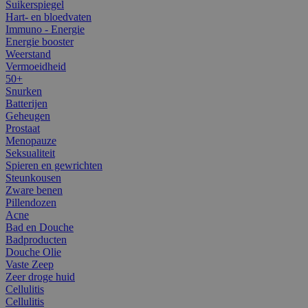
Suikerspiegel
Hart- en bloedvaten
Immuno - Energie
Energie booster
Weerstand
Vermoeidheid
50+
Snurken
Batterijen
Geheugen
Prostaat
Menopauze
Seksualiteit
Spieren en gewrichten
Steunkousen
Zware benen
Pillendozen
Acne
Bad en Douche
Badproducten
Douche Olie
Vaste Zeep
Zeer droge huid
Cellulitis
Cellulitis