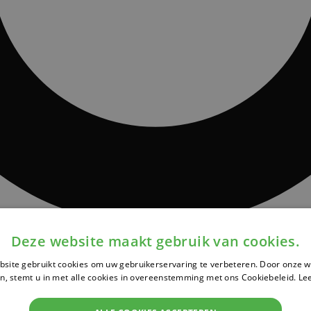
Deze website maakt gebruik van cookies.
site gebruikt cookies om uw gebruikerservaring te verbeteren. Door onze w
n, stemt u in met alle cookies in overeenstemming met ons Cookiebeleid.
Le