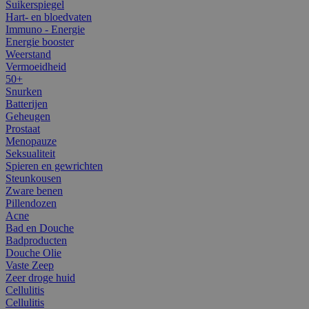
Suikerspiegel
Hart- en bloedvaten
Immuno - Energie
Energie booster
Weerstand
Vermoeidheid
50+
Snurken
Batterijen
Geheugen
Prostaat
Menopauze
Seksualiteit
Spieren en gewrichten
Steunkousen
Zware benen
Pillendozen
Acne
Bad en Douche
Badproducten
Douche Olie
Vaste Zeep
Zeer droge huid
Cellulitis
Cellulitis