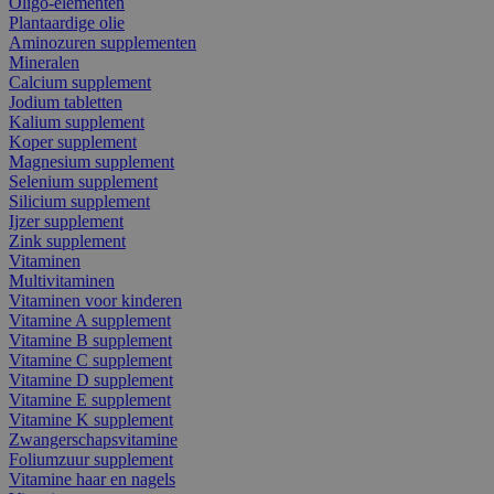
Oligo-elementen
Plantaardige olie
Aminozuren supplementen
Mineralen
Calcium supplement
Jodium tabletten
Kalium supplement
Koper supplement
Magnesium supplement
Selenium supplement
Silicium supplement
Ijzer supplement
Zink supplement
Vitaminen
Multivitaminen
Vitaminen voor kinderen
Vitamine A supplement
Vitamine B supplement
Vitamine C supplement
Vitamine D supplement
Vitamine E supplement
Vitamine K supplement
Zwangerschapsvitamine
Foliumzuur supplement
Vitamine haar en nagels