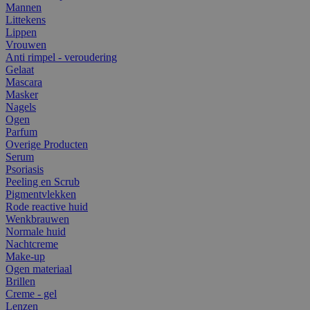
Mannen
Littekens
Lippen
Vrouwen
Anti rimpel - veroudering
Gelaat
Mascara
Masker
Nagels
Ogen
Parfum
Overige Producten
Serum
Psoriasis
Peeling en Scrub
Pigmentvlekken
Rode reactive huid
Wenkbrauwen
Normale huid
Nachtcreme
Make-up
Ogen materiaal
Brillen
Creme - gel
Lenzen