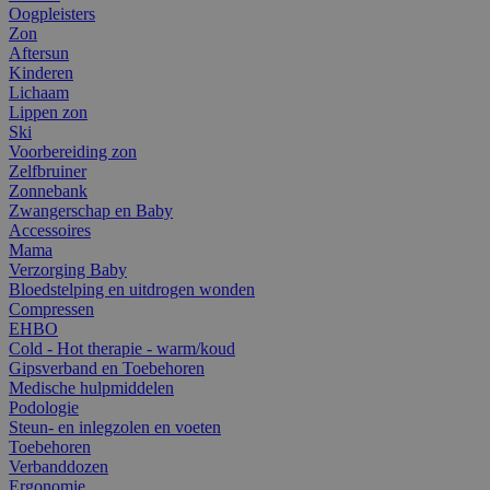
Oogpleisters
Zon
Aftersun
Kinderen
Lichaam
Lippen zon
Ski
Voorbereiding zon
Zelfbruiner
Zonnebank
Zwangerschap en Baby
Accessoires
Mama
Verzorging Baby
Bloedstelping en uitdrogen wonden
Compressen
EHBO
Cold - Hot therapie - warm/koud
Gipsverband en Toebehoren
Medische hulpmiddelen
Podologie
Steun- en inlegzolen en voeten
Toebehoren
Verbanddozen
Ergonomie