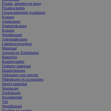
Fixatie, pleisters en spray
Fixatiewindels
Gespecialiseerde wondzorg
Kousen
Armkousen
Diabeteskousen
Kousen
Steunkousen
Aderspatkousen
Littekenverzorging
Materiaal
Aerosol en Toebehoren
Batterijen
Brandwonden
Diabetes materiaal
Handschoenen
Oplossing voor injectie
Pillendozen en accessoires
Steriel materiaal
Stomacare
Toebehoren
Incontinentie
Vilt
Wondhelend
Naalden en spuiten