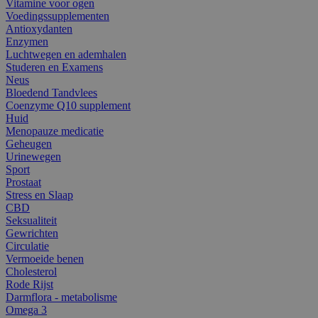
Vitamine voor ogen
Voedingssupplementen
Antioxydanten
Enzymen
Luchtwegen en ademhalen
Studeren en Examens
Neus
Bloedend Tandvlees
Coenzyme Q10 supplement
Huid
Menopauze medicatie
Geheugen
Urinewegen
Sport
Prostaat
Stress en Slaap
CBD
Seksualiteit
Gewrichten
Circulatie
Vermoeide benen
Cholesterol
Rode Rijst
Darmflora - metabolisme
Omega 3