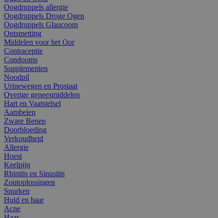
Oogdruppels allergie
Oogdruppels Droge Ogen
Oogdruppels Glaucoom
Ontsmetting
Middelen voor het Oor
Contraceptie
Condooms
Supplementen
Noodpil
Urinewegen en Prostaat
Overige geneesmiddelen
Hart en Vaatstelsel
Aambeien
Zware Benen
Doorbloeding
Verkoudheid
Allergie
Hoest
Keelpijn
Rhinitis en Sinusitis
Zoutoplossingen
Snurken
Huid en haar
Acne
Haar