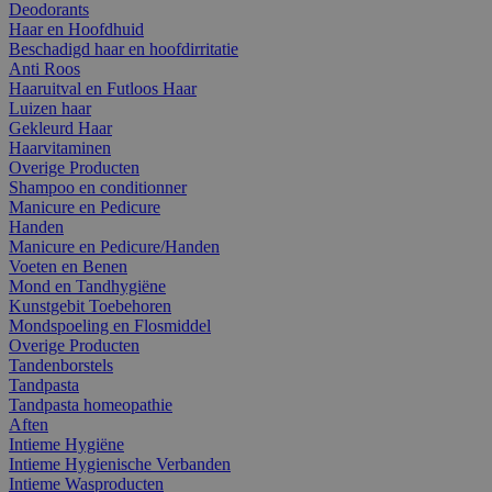
Deodorants
Haar en Hoofdhuid
Beschadigd haar en hoofdirritatie
Anti Roos
Haaruitval en Futloos Haar
Luizen haar
Gekleurd Haar
Haarvitaminen
Overige Producten
Shampoo en conditionner
Manicure en Pedicure
Handen
Manicure en Pedicure/Handen
Voeten en Benen
Mond en Tandhygiëne
Kunstgebit Toebehoren
Mondspoeling en Flosmiddel
Overige Producten
Tandenborstels
Tandpasta
Tandpasta homeopathie
Aften
Intieme Hygiëne
Intieme Hygienische Verbanden
Intieme Wasproducten