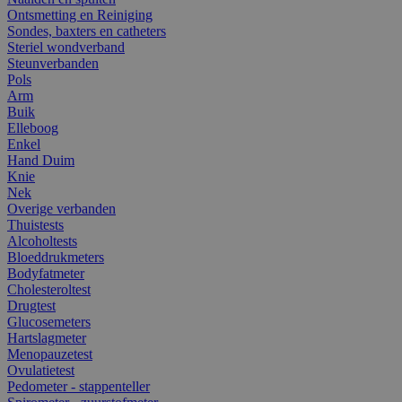
Ontsmetting en Reiniging
Sondes, baxters en catheters
Steriel wondverband
Steunverbanden
Pols
Arm
Buik
Elleboog
Enkel
Hand Duim
Knie
Nek
Overige verbanden
Thuistests
Alcoholtests
Bloeddrukmeters
Bodyfatmeter
Cholesteroltest
Drugtest
Glucosemeters
Hartslagmeter
Menopauzetest
Ovulatietest
Pedometer - stappenteller