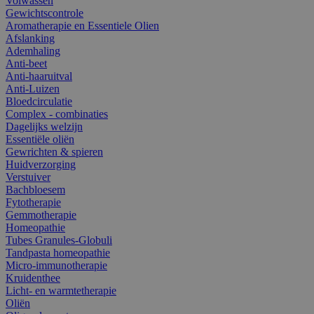
Volwassen
Gewichtscontrole
Aromatherapie en Essentiele Olien
Afslanking
Ademhaling
Anti-beet
Anti-haaruitval
Anti-Luizen
Bloedcirculatie
Complex - combinaties
Dagelijks welzijn
Essentiële oliën
Gewrichten & spieren
Huidverzorging
Verstuiver
Bachbloesem
Fytotherapie
Gemmotherapie
Homeopathie
Tubes Granules-Globuli
Tandpasta homeopathie
Micro-immunotherapie
Kruidenthee
Licht- en warmtetherapie
Oliën