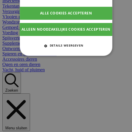
Insectenwerend
Tekentangen
Verzorging beten
ALLE COOKIES ACCEPTEREN
Vlooien en teken
Wondzorg dieren
Gemoed en stress dieren
ALLEEN NOODZAKELIJKE COOKIES ACCEPTEREN
Voeding
Spijsvertering
Supplementen dieren
DETAILS WEERGEVEN
Ontworming en parasieten
Spieren en gewrichten dieren
STRIKT NOODZAKELIJKE
Accessoires dieren
COOKIES
Ogen en oren dieren
Vacht, huid of pluimen
PRESTATIE COOKIES
TARGETING COOKIES
Zoeken
FUNCTIONELE COOKIES
Strikt noodzakelijke cookies
Menu sluiten