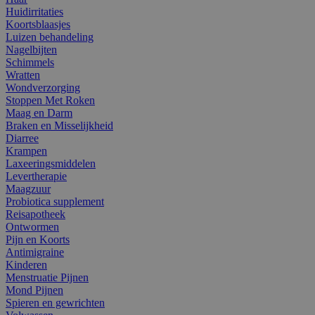
Huidirritaties
Koortsblaasjes
Luizen behandeling
Nagelbijten
Schimmels
Wratten
Wondverzorging
Stoppen Met Roken
Maag en Darm
Braken en Misselijkheid
Diarree
Krampen
Laxeeringsmiddelen
Levertherapie
Maagzuur
Probiotica supplement
Reisapotheek
Ontwormen
Pijn en Koorts
Antimigraine
Kinderen
Menstruatie Pijnen
Mond Pijnen
Spieren en gewrichten