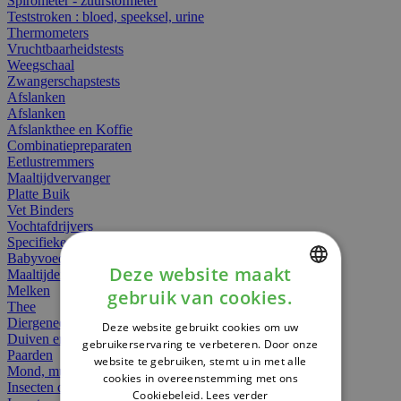
Spirometer - zuurstofmeter
Teststroken : bloed, speeksel, urine
Thermometers
Vruchtbaarheidstests
Weegschaal
Zwangerschapstests
Afslanken
Afslanken
Afslankthee en Koffie
Combinatiepreparaten
Eetlustremmers
Maaltijdvervanger
Platte Buik
Vet Binders
Vochtafdrijvers
Specifieke Voeding
Babyvoeding
Deze website maakt
Maaltijden
Melken
gebruik van cookies.
DUTCH
Thee
Diergeneesmiddelen
Deze website gebruikt cookies om uw
FRENCH
Duiven en vogels
gebruikerservaring te verbeteren. Door onze
Paarden
website te gebruiken, stemt u in met alle
ENGLISH
Mond, muil of snavel
cookies in overeenstemming met ons
Insecten dieren
Cookiebeleid.
Lees verder