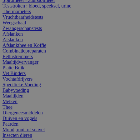
Spirometer - zuurstofmeter
Teststroken : bloed, speeksel, urine
Thermometers
Vruchtbaarheidstests
Weegschaal
Zwangerschapstests
Afslanken
Afslanken
Afslankthee en Koffie
Combinatiepreparaten
Eetlustremmers
Maaltijdvervanger
Platte Buik
Vet Binders
Vochtafdrijvers
Specifieke Voeding
Babyvoeding
Maaltijden
Melken
Thee
Diergeneesmiddelen
Duiven en vogels
Paarden
Mond, muil of snavel
Insecten dieren