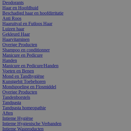
Deodorants
Haar en Hoofdhuid
Beschadigd haar en hoofdirritatie
Anti Roos
Haaruitval en Futloos Haar
Luizen haar
Gekleurd Haar
Haarvitaminen
Overige Producten
Shampoo en conditionner
Manicure en Pedicure
Handen
Manicure en Pedicure/Handen
Voeten en Benen
Mond en Tandhygiëne
Kunstgebit Toebehoren
Mondspoeling en Flosmiddel
Overige Producten
Tandenborstels
Tandpasta
Tandpasta homeopathie
Aften
Intieme Hygiëne
Intieme Hygienische Verbanden
Intieme Wasproducten