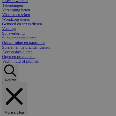
Insectenwerend
Tekentangen
Verzorging beten
Vlooien en teken
Wondzorg dieren
Gemoed en stress dieren
Voeding
Spijsvertering
Supplementen dieren
Ontworming en parasieten
Spieren en gewrichten dieren
Accessoires dieren
Ogen en oren dieren
Vacht, huid of pluimen
Zoeken
Menu sluiten