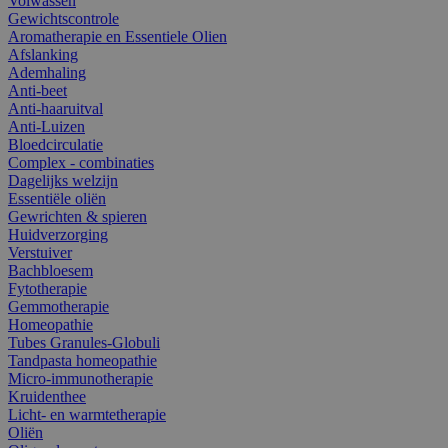
Volwassen
Gewichtscontrole
Aromatherapie en Essentiele Olien
Afslanking
Ademhaling
Anti-beet
Anti-haaruitval
Anti-Luizen
Bloedcirculatie
Complex - combinaties
Dagelijks welzijn
Essentiële oliën
Gewrichten & spieren
Huidverzorging
Verstuiver
Bachbloesem
Fytotherapie
Gemmotherapie
Homeopathie
Tubes Granules-Globuli
Tandpasta homeopathie
Micro-immunotherapie
Kruidenthee
Licht- en warmtetherapie
Oliën