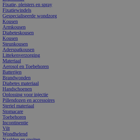
Fixatie, pleisters en spray
Fixatiewindels
Gespecialiseerde wondzorg
Kousen
Armkousen
Diabeteskousen
Kousen
Steunkousen
Aderspatkousen
Littekenverzorging
Materiaal
Aerosol en Toebehoren
Batterijen
Brandwonden
Diabetes materiaal
Handschoenen
Oplossing voor injectie
Pillendozen en accessoires
Steriel materiaal
Stomacare
Toebehoren
Incontinentie
Vilt
Wondhelend
Naalden en spuiten