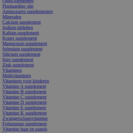
Oligo-elementen
Plantaardige olie
Aminozuren supplementen
Mineralen
Calcium supplement
Jodium tabletten
Kalium supplement
Koper supplement
Magnesium supplement
Selenium supplement
Silicium supplement
Ijzer supplement
Zink supplement
Vitaminen
Multivitaminen
Vitaminen voor kinderen
Vitamine A supplement
Vitamine B supplement
Vitamine C supplement
Vitamine D supplement
Vitamine E supplement
Vitamine K supplement
Zwangerschapsvitamine
Foliumzuur supplement
Vitamine haar en nagels