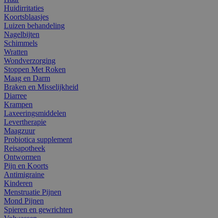
Huidirritaties
Koortsblaasjes
Luizen behandeling
Nagelbijten
Schimmels
Wratten
Wondverzorging
Stoppen Met Roken
Maag en Darm
Braken en Misselijkheid
Diarree
Krampen
Laxeeringsmiddelen
Levertherapie
Maagzuur
Probiotica supplement
Reisapotheek
Ontwormen
Pijn en Koorts
Antimigraine
Kinderen
Menstruatie Pijnen
Mond Pijnen
Spieren en gewrichten