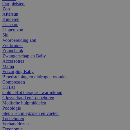
Oogpleisters
Zon
Aftersun
Kinderen
Lichaam
Lippen zon
Ski
Voorbereiding zon
Zelfbruiner
Zonnebank
Zwangerschap en Baby
Accessoires
Mama
Verzorging Baby
Bloedstelping en uitdrogen wonden
Compressen
EHBO
Cold - Hot therapie - warm/koud
Gipsverband en Toebehoren
Medische hulpmiddelen
Podologie
Steun- en inlegzolen en voeten
Toebehoren
Verbanddozen
Ergonomie