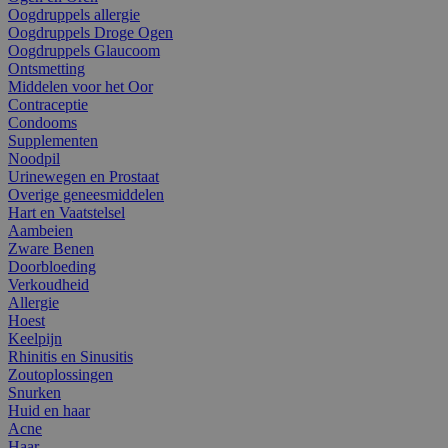
Oogdruppels allergie
Oogdruppels Droge Ogen
Oogdruppels Glaucoom
Ontsmetting
Middelen voor het Oor
Contraceptie
Condooms
Supplementen
Noodpil
Urinewegen en Prostaat
Overige geneesmiddelen
Hart en Vaatstelsel
Aambeien
Zware Benen
Doorbloeding
Verkoudheid
Allergie
Hoest
Keelpijn
Rhinitis en Sinusitis
Zoutoplossingen
Snurken
Huid en haar
Acne
Haar