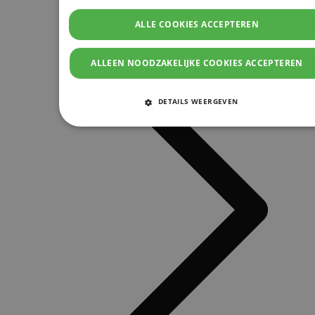
ALLE COOKIES ACCEPTEREN
ALLEEN NOODZAKELIJKE COOKIES ACCEPTEREN
DETAILS WEERGEVEN
STRIKT NOODZAKELIJKE COOKIES
PRESTATIE COOKIES
TARGETING COOKIES
FUNCTIONELE COOKIES
Strikt noodzakelijke cookies
Prestatie cookies