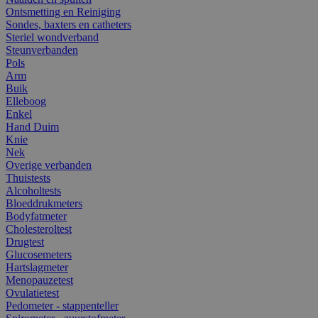
Ontsmetting en Reiniging
Sondes, baxters en catheters
Steriel wondverband
Steunverbanden
Pols
Arm
Buik
Elleboog
Enkel
Hand Duim
Knie
Nek
Overige verbanden
Thuistests
Alcoholtests
Bloeddrukmeters
Bodyfatmeter
Cholesteroltest
Drugtest
Glucosemeters
Hartslagmeter
Menopauzetest
Ovulatietest
Pedometer - stappenteller