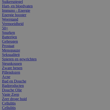
Suikerspiegel
Hart- en bloedvaten
Immuno - Energie
Energie booster
Weerstand
Vermoeidheid
50+
Snurken
Batterijen
Geheugen
Prostaat
Menopauze
Seksualiteit
Spieren en gewrichten
Steunkousen
Zware benen
Pillendozen
Acne
Bad en Douche
Badproducten
Douche Olie
Vaste Zeep
Zeer droge huid
Cellulitis
Cellulitis