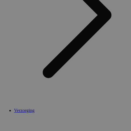
AWSALBCORS
1 week
Amazon.com Inc.
widget-
mediator.zopim.com
CookieScriptConsent
5 maanden 4
CookieScript
weken
.medibib.nl
Verzorging
Aanbieder