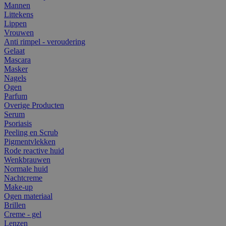
Mannen
Littekens
Lippen
Vrouwen
Anti rimpel - veroudering
Gelaat
Mascara
Masker
Nagels
Ogen
Parfum
Overige Producten
Serum
Psoriasis
Peeling en Scrub
Pigmentvlekken
Rode reactive huid
Wenkbrauwen
Normale huid
Nachtcreme
Make-up
Ogen materiaal
Brillen
Creme - gel
Lenzen