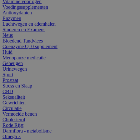
Vitamine voor ogen
Voedingssupplementen
Antioxydanten
Enzymen
Luchtwegen en ademhalen
Studeren en Examens
Neus
Bloedend Tandvlees
Coenzyme Q10 supplement
Huid
Menopauze medicatie
Geheugen
Urinewegen
Sport
Prostaat
Stress en Slaap
CBD
Seksualiteit
Gewrichten
Circulatie
Vermoeide benen
Cholesterol
Rode Rijst
Darmflora - metabolisme
Omega 3