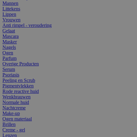
Mannen
Littekens
Lippen
Vrouwen
Anti rimpel - veroudering
Gelaat
Mascara
Masker
Nagels
Ogen
Parfum
Overige Producten
Serum
Psoriasis
Peeling en Scrub
Pigmentvlekken
Rode reactive huid
Wenkbrauwen
Normale huid
Nachtcreme
Make-up
Ogen materiaal
Brillen
Creme - gel
Lenzen