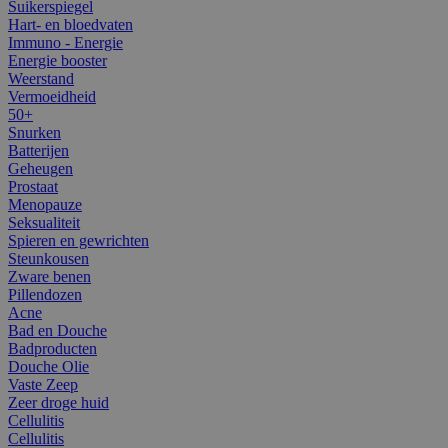
Suikerspiegel
Hart- en bloedvaten
Immuno - Energie
Energie booster
Weerstand
Vermoeidheid
50+
Snurken
Batterijen
Geheugen
Prostaat
Menopauze
Seksualiteit
Spieren en gewrichten
Steunkousen
Zware benen
Pillendozen
Acne
Bad en Douche
Badproducten
Douche Olie
Vaste Zeep
Zeer droge huid
Cellulitis
Cellulitis