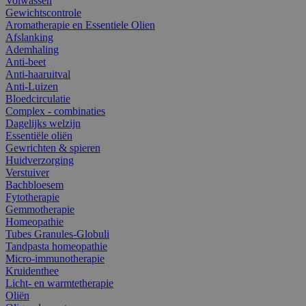
Volwassen
Gewichtscontrole
Aromatherapie en Essentiele Olien
Afslanking
Ademhaling
Anti-beet
Anti-haaruitval
Anti-Luizen
Bloedcirculatie
Complex - combinaties
Dagelijks welzijn
Essentiële oliën
Gewrichten & spieren
Huidverzorging
Verstuiver
Bachbloesem
Fytotherapie
Gemmotherapie
Homeopathie
Tubes Granules-Globuli
Tandpasta homeopathie
Micro-immunotherapie
Kruidenthee
Licht- en warmtetherapie
Oliën