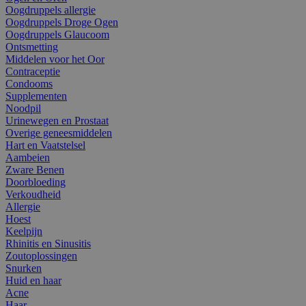
Oogdruppels allergie
Oogdruppels Droge Ogen
Oogdruppels Glaucoom
Ontsmetting
Middelen voor het Oor
Contraceptie
Condooms
Supplementen
Noodpil
Urinewegen en Prostaat
Overige geneesmiddelen
Hart en Vaatstelsel
Aambeien
Zware Benen
Doorbloeding
Verkoudheid
Allergie
Hoest
Keelpijn
Rhinitis en Sinusitis
Zoutoplossingen
Snurken
Huid en haar
Acne
Haar