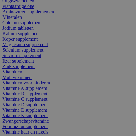
Oligo-elementen
Plantaardige olie
Aminozuren supplementen
Mineralen
Calcium supplement
Jodium tabletten
Kalium supplement
Koper supplement
Magnesium supplement
Selenium supplement
Silicium supplement
Ijzer supplement
Zink supplement
Vitaminen
Multivitaminen
Vitaminen voor kinderen
Vitamine A supplement
Vitamine B supplement
Vitamine C supplement
Vitamine D supplement
Vitamine E supplement
Vitamine K supplement
Zwangerschapsvitamine
Foliumzuur supplement
Vitamine haar en nagels