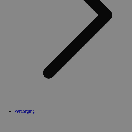
AWSALBCORS
1 week
Amazon.com Inc.
widget-
mediator.zopim.com
CookieScriptConsent
5 maanden 4
CookieScript
weken
.medibib.nl
Verzorging
Aanbieder