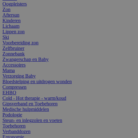
Oogpleisters
Zon
Aftersun
Kinderen
Lichaam
Lippen zon
Ski
Voorbereiding zon
Zelfbruiner
Zonnebank
Zwangerschap en Baby
Accessoires
Mama
Verzorging Baby
Bloedstelping en uitdrogen wonden
Compressen
EHBO
Cold - Hot therapie - warm/koud
Gipsverband en Toebehoren
Medische hulpmiddelen
Podologie
Steun- en inlegzolen en voeten
Toebehoren
Verbanddozen
Ergonomie