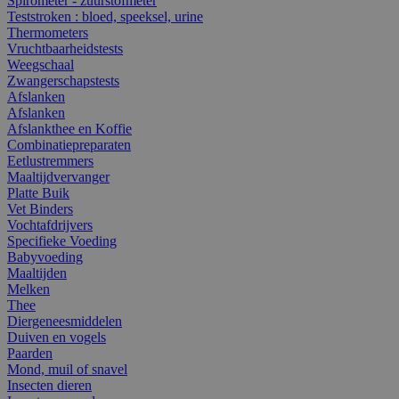
Spirometer - zuurstofmeter
Teststroken : bloed, speeksel, urine
Thermometers
Vruchtbaarheidstests
Weegschaal
Zwangerschapstests
Afslanken
Afslanken
Afslankthee en Koffie
Combinatiepreparaten
Eetlustremmers
Maaltijdvervanger
Platte Buik
Vet Binders
Vochtafdrijvers
Specifieke Voeding
Babyvoeding
Maaltijden
Melken
Thee
Diergeneesmiddelen
Duiven en vogels
Paarden
Mond, muil of snavel
Insecten dieren