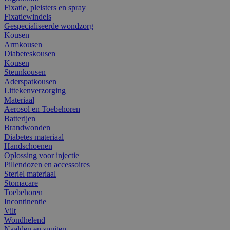
Fixatie, pleisters en spray
Fixatiewindels
Gespecialiseerde wondzorg
Kousen
Armkousen
Diabeteskousen
Kousen
Steunkousen
Aderspatkousen
Littekenverzorging
Materiaal
Aerosol en Toebehoren
Batterijen
Brandwonden
Diabetes materiaal
Handschoenen
Oplossing voor injectie
Pillendozen en accessoires
Steriel materiaal
Stomacare
Toebehoren
Incontinentie
Vilt
Wondhelend
Naalden en spuiten