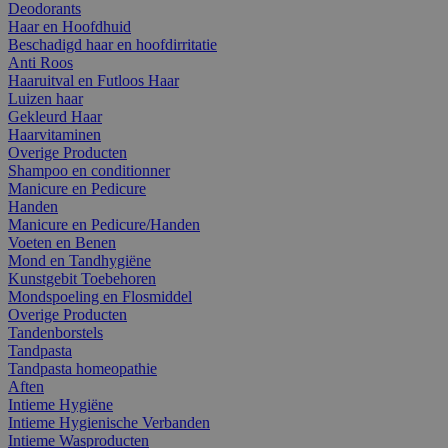
Deodorants
Haar en Hoofdhuid
Beschadigd haar en hoofdirritatie
Anti Roos
Haaruitval en Futloos Haar
Luizen haar
Gekleurd Haar
Haarvitaminen
Overige Producten
Shampoo en conditionner
Manicure en Pedicure
Handen
Manicure en Pedicure/Handen
Voeten en Benen
Mond en Tandhygiëne
Kunstgebit Toebehoren
Mondspoeling en Flosmiddel
Overige Producten
Tandenborstels
Tandpasta
Tandpasta homeopathie
Aften
Intieme Hygiëne
Intieme Hygienische Verbanden
Intieme Wasproducten