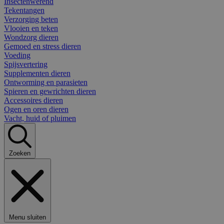
Insectenwerend
Tekentangen
Verzorging beten
Vlooien en teken
Wondzorg dieren
Gemoed en stress dieren
Voeding
Spijsvertering
Supplementen dieren
Ontworming en parasieten
Spieren en gewrichten dieren
Accessoires dieren
Ogen en oren dieren
Vacht, huid of pluimen
Zoeken
Menu sluiten