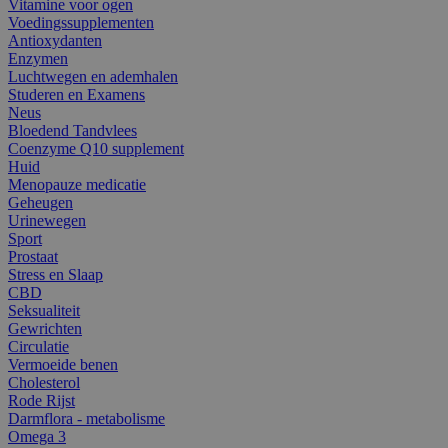
Vitamine voor ogen
Voedingssupplementen
Antioxydanten
Enzymen
Luchtwegen en ademhalen
Studeren en Examens
Neus
Bloedend Tandvlees
Coenzyme Q10 supplement
Huid
Menopauze medicatie
Geheugen
Urinewegen
Sport
Prostaat
Stress en Slaap
CBD
Seksualiteit
Gewrichten
Circulatie
Vermoeide benen
Cholesterol
Rode Rijst
Darmflora - metabolisme
Omega 3