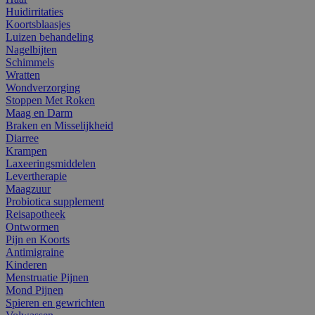
Huidirritaties
Koortsblaasjes
Luizen behandeling
Nagelbijten
Schimmels
Wratten
Wondverzorging
Stoppen Met Roken
Maag en Darm
Braken en Misselijkheid
Diarree
Krampen
Laxeeringsmiddelen
Levertherapie
Maagzuur
Probiotica supplement
Reisapotheek
Ontwormen
Pijn en Koorts
Antimigraine
Kinderen
Menstruatie Pijnen
Mond Pijnen
Spieren en gewrichten