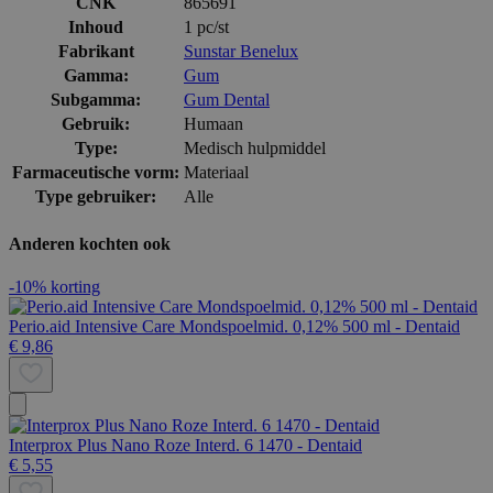
CNK
865691
Inhoud
1 pc/st
Fabrikant
Sunstar Benelux
Gamma:
Gum
Subgamma:
Gum Dental
Gebruik:
Humaan
Type:
Medisch hulpmiddel
Farmaceutische vorm:
Materiaal
Type gebruiker:
Alle
Anderen kochten ook
-10% korting
Perio.aid Intensive Care Mondspoelmid. 0,12% 500 ml - Dentaid
€ 9,86
Interprox Plus Nano Roze Interd. 6 1470 - Dentaid
€ 5,55