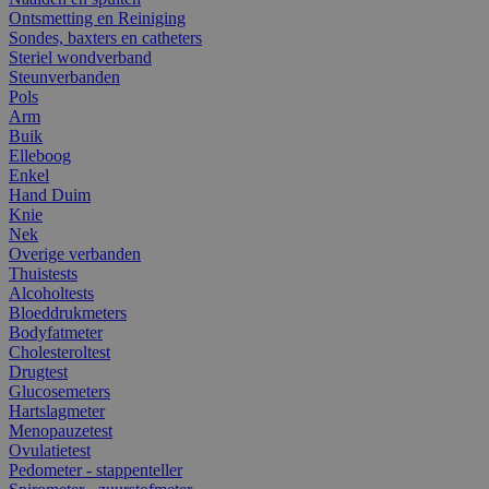
Ontsmetting en Reiniging
Sondes, baxters en catheters
Steriel wondverband
Steunverbanden
Pols
Arm
Buik
Elleboog
Enkel
Hand Duim
Knie
Nek
Overige verbanden
Thuistests
Alcoholtests
Bloeddrukmeters
Bodyfatmeter
Cholesteroltest
Drugtest
Glucosemeters
Hartslagmeter
Menopauzetest
Ovulatietest
Pedometer - stappenteller