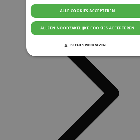
ALLE COOKIES ACCEPTEREN
ALLEEN NOODZAKELIJKE COOKIES ACCEPTEREN
DETAILS WEERGEVEN
STRIKT NOODZAKELIJKE COOKIES
PRESTATIE COOKIES
TARGETING COOKIES
FUNCTIONELE COOKIES
Strikt noodzakelijke cookies
Prestatie cookies