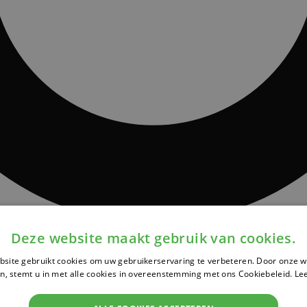
Deze website maakt gebruik van cookies.
site gebruikt cookies om uw gebruikerservaring te verbeteren. Door onze w
n, stemt u in met alle cookies in overeenstemming met ons Cookiebeleid.
Le