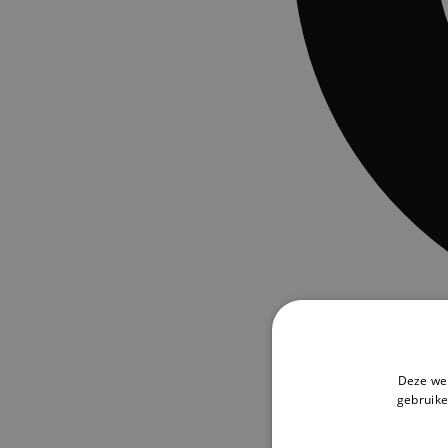
Deze web
gebruike