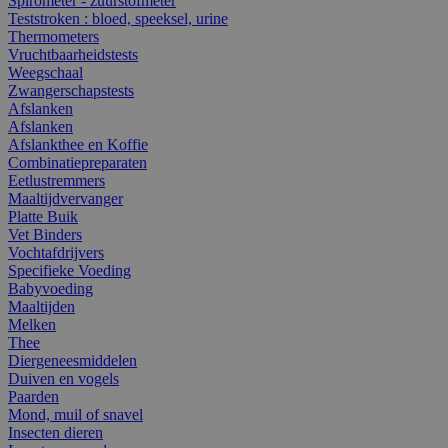
Spirometer - zuurstofmeter
Teststroken : bloed, speeksel, urine
Thermometers
Vruchtbaarheidstests
Weegschaal
Zwangerschapstests
Afslanken
Afslanken
Afslankthee en Koffie
Combinatiepreparaten
Eetlustremmers
Maaltijdvervanger
Platte Buik
Vet Binders
Vochtafdrijvers
Specifieke Voeding
Babyvoeding
Maaltijden
Melken
Thee
Diergeneesmiddelen
Duiven en vogels
Paarden
Mond, muil of snavel
Insecten dieren