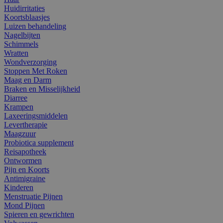
Huidirritaties
Koortsblaasjes
Luizen behandeling
Nagelbijten
Schimmels
Wratten
Wondverzorging
Stoppen Met Roken
Maag en Darm
Braken en Misselijkheid
Diarree
Krampen
Laxeeringsmiddelen
Levertherapie
Maagzuur
Probiotica supplement
Reisapotheek
Ontwormen
Pijn en Koorts
Antimigraine
Kinderen
Menstruatie Pijnen
Mond Pijnen
Spieren en gewrichten