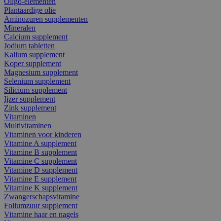
Oligo-elementen
Plantaardige olie
Aminozuren supplementen
Mineralen
Calcium supplement
Jodium tabletten
Kalium supplement
Koper supplement
Magnesium supplement
Selenium supplement
Silicium supplement
Ijzer supplement
Zink supplement
Vitaminen
Multivitaminen
Vitaminen voor kinderen
Vitamine A supplement
Vitamine B supplement
Vitamine C supplement
Vitamine D supplement
Vitamine E supplement
Vitamine K supplement
Zwangerschapsvitamine
Foliumzuur supplement
Vitamine haar en nagels