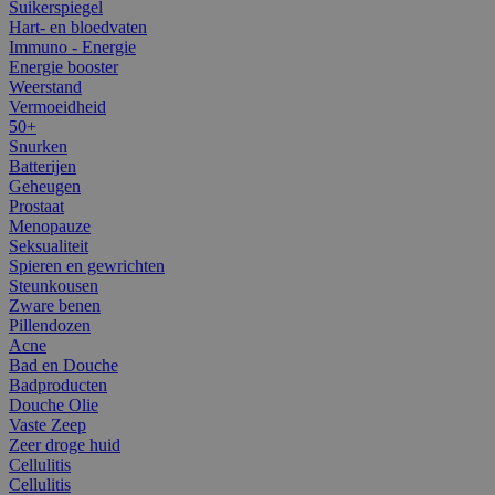
Suikerspiegel
Hart- en bloedvaten
Immuno - Energie
Energie booster
Weerstand
Vermoeidheid
50+
Snurken
Batterijen
Geheugen
Prostaat
Menopauze
Seksualiteit
Spieren en gewrichten
Steunkousen
Zware benen
Pillendozen
Acne
Bad en Douche
Badproducten
Douche Olie
Vaste Zeep
Zeer droge huid
Cellulitis
Cellulitis