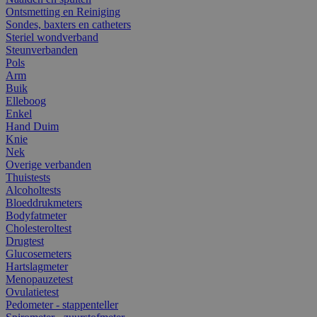
Ontsmetting en Reiniging
Sondes, baxters en catheters
Steriel wondverband
Steunverbanden
Pols
Arm
Buik
Elleboog
Enkel
Hand Duim
Knie
Nek
Overige verbanden
Thuistests
Alcoholtests
Bloeddrukmeters
Bodyfatmeter
Cholesteroltest
Drugtest
Glucosemeters
Hartslagmeter
Menopauzetest
Ovulatietest
Pedometer - stappenteller