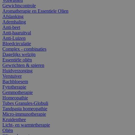
Volwassen
Gewichtscontrole
Aromatherapie en Essentiele Olien
Afslanking
Ademhaling
Anti-beet
Anti-haaruitval
Anti-Luizen
Bloedcirculatie
Complex - combinaties
Dagelijks welzijn
Essentiële oliën
Gewrichten & spieren
Huidverzorging
Verstuiver
Bachbloesem
Fytotherapie
Gemmotherapie
Homeopathie
Tubes Granules-Globuli
Tandpasta homeopathie
Micro-immunotherapie
Kruidenthee
Licht- en warmtetherapie
Oliën