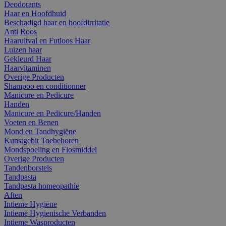
Deodorants
Haar en Hoofdhuid
Beschadigd haar en hoofdirritatie
Anti Roos
Haaruitval en Futloos Haar
Luizen haar
Gekleurd Haar
Haarvitaminen
Overige Producten
Shampoo en conditionner
Manicure en Pedicure
Handen
Manicure en Pedicure/Handen
Voeten en Benen
Mond en Tandhygiëne
Kunstgebit Toebehoren
Mondspoeling en Flosmiddel
Overige Producten
Tandenborstels
Tandpasta
Tandpasta homeopathie
Aften
Intieme Hygiëne
Intieme Hygienische Verbanden
Intieme Wasproducten