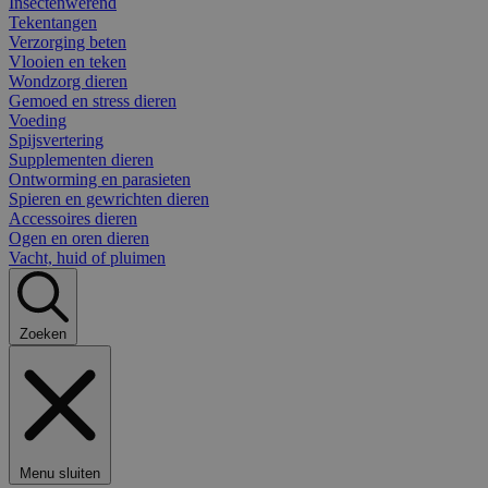
Insectenwerend
Tekentangen
Verzorging beten
Vlooien en teken
Wondzorg dieren
Gemoed en stress dieren
Voeding
Spijsvertering
Supplementen dieren
Ontworming en parasieten
Spieren en gewrichten dieren
Accessoires dieren
Ogen en oren dieren
Vacht, huid of pluimen
Zoeken
Menu sluiten