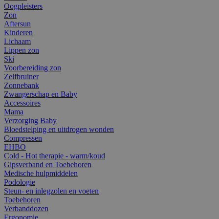
Oogpleisters
Zon
Aftersun
Kinderen
Lichaam
Lippen zon
Ski
Voorbereiding zon
Zelfbruiner
Zonnebank
Zwangerschap en Baby
Accessoires
Mama
Verzorging Baby
Bloedstelping en uitdrogen wonden
Compressen
EHBO
Cold - Hot therapie - warm/koud
Gipsverband en Toebehoren
Medische hulpmiddelen
Podologie
Steun- en inlegzolen en voeten
Toebehoren
Verbanddozen
Ergonomie