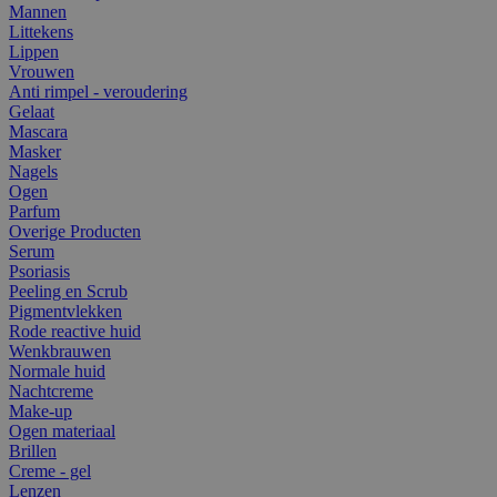
Mannen
Littekens
Lippen
Vrouwen
Anti rimpel - veroudering
Gelaat
Mascara
Masker
Nagels
Ogen
Parfum
Overige Producten
Serum
Psoriasis
Peeling en Scrub
Pigmentvlekken
Rode reactive huid
Wenkbrauwen
Normale huid
Nachtcreme
Make-up
Ogen materiaal
Brillen
Creme - gel
Lenzen