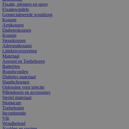
Fixatie, pleisters en spray
Fixatiewindels
Gespecialiseerde wondzorg
Kousen
Armkousen
Diabeteskousen
Kousen
Steunkousen
Aderspatkousen
Littekenverzorging
Materiaal
Aerosol en Toebehoren
Batterijen
Brandwonden
Diabetes materiaal
Handschoenen
Oplossing voor injectie
Pillendozen en accessoires
Steriel materiaal
Stomacare
Toebehoren
Incontinentie
Vilt
Wondhelend
Naalden en spuiten