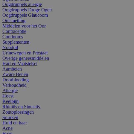
Oogdruppels allergie
Oogdruppels Droge Ogen
Oogdruppels Glaucoom
Ontsmetting
Middelen voor het Oor
Contraceptie
Condooms
Supplementen
Noodpil
Urinewegen en Prostaat
Overige geneesmiddelen
Hart en Vaatstelsel
Aambeien
Zware Benen
Doorbloeding
Verkoudheid
Allergie
Hoest
Keelpijn
Rhinitis en Sinusitis
Zoutoplossingen
Snurken
Huid en haar
Acne
Haar