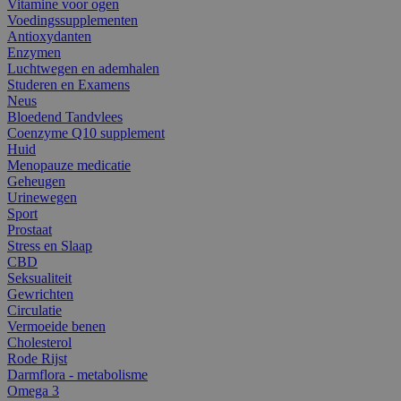
Vitamine voor ogen
Voedingssupplementen
Antioxydanten
Enzymen
Luchtwegen en ademhalen
Studeren en Examens
Neus
Bloedend Tandvlees
Coenzyme Q10 supplement
Huid
Menopauze medicatie
Geheugen
Urinewegen
Sport
Prostaat
Stress en Slaap
CBD
Seksualiteit
Gewrichten
Circulatie
Vermoeide benen
Cholesterol
Rode Rijst
Darmflora - metabolisme
Omega 3