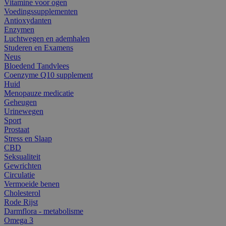
Vitamine voor ogen
Voedingssupplementen
Antioxydanten
Enzymen
Luchtwegen en ademhalen
Studeren en Examens
Neus
Bloedend Tandvlees
Coenzyme Q10 supplement
Huid
Menopauze medicatie
Geheugen
Urinewegen
Sport
Prostaat
Stress en Slaap
CBD
Seksualiteit
Gewrichten
Circulatie
Vermoeide benen
Cholesterol
Rode Rijst
Darmflora - metabolisme
Omega 3