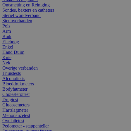
Ontsmetting en Reiniging
Sondes, baxters en catheters
Steriel wondverband
Steunverbanden
Pols
Arm
Buik
Elleboog
Enkel
Hand Duim
Knie
Nek
Overige verbanden
Thuistests
Alcoholtests
Bloeddrukmeters
Bodyfatmeter
Cholesteroltest
Drugtest
Glucosemeters
Hartslagmeter
Menopauzetest
Ovulatietest
Pedometer - stappenteller