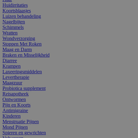
Huidirritaties
Koortsblaasjes
Luizen behandeling
Nagelbijten
Schimmels
Wratten
Wondverzorging
Stoppen Met Roken
Maag en Darm
Braken en Misselijkheid
Diarree
Krampen
Laxeeringsmiddelen
Levertherapie
Maagzuur
Probiotica supplement
Reisapotheek
Ontwormen
Pijn en Koorts
Antimigraine
Kinderen
Menstruatie Pijnen
Mond Pijnen
Spieren en gewrichten