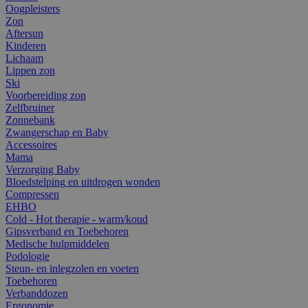
Oogpleisters
Zon
Aftersun
Kinderen
Lichaam
Lippen zon
Ski
Voorbereiding zon
Zelfbruiner
Zonnebank
Zwangerschap en Baby
Accessoires
Mama
Verzorging Baby
Bloedstelping en uitdrogen wonden
Compressen
EHBO
Cold - Hot therapie - warm/koud
Gipsverband en Toebehoren
Medische hulpmiddelen
Podologie
Steun- en inlegzolen en voeten
Toebehoren
Verbanddozen
Ergonomie