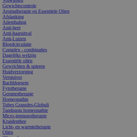
Volwassen
Gewichtscontrole
Aromatherapie en Essentiele Olien
Afslanking
Ademhaling
Anti-beet
Anti-haaruitval
Anti-Luizen
Bloedcirculatie
Complex - combinaties
Dagelijks welzijn
Essentiële oliën
Gewrichten & spieren
Huidverzorging
Verstuiver
Bachbloesem
Fytotherapie
Gemmotherapie
Homeopathie
Tubes Granules-Globuli
Tandpasta homeopathie
Micro-immunotherapie
Kruidenthee
Licht- en warmtetherapie
Oliën