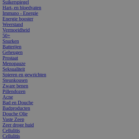
Suikerspiegel
Hart- en bloedvaten
Immuno - Energie
Energie booster
Weerstand
Vermoeidheid
50+
Snurken
Batterijen
Geheugen
Prostaat
Menopauze
Seksualiteit
Spieren en gewrichten
Steunkousen
Zware benen
Pillendozen
Acne
Bad en Douche
Badproducten
Douche Olie
Vaste Zeep
Zeer droge huid
Cellulitis
Cellulitis