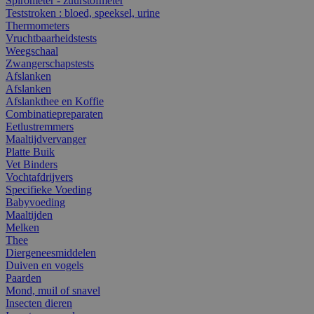
Spirometer - zuurstofmeter
Teststroken : bloed, speeksel, urine
Thermometers
Vruchtbaarheidstests
Weegschaal
Zwangerschapstests
Afslanken
Afslanken
Afslankthee en Koffie
Combinatiepreparaten
Eetlustremmers
Maaltijdvervanger
Platte Buik
Vet Binders
Vochtafdrijvers
Specifieke Voeding
Babyvoeding
Maaltijden
Melken
Thee
Diergeneesmiddelen
Duiven en vogels
Paarden
Mond, muil of snavel
Insecten dieren