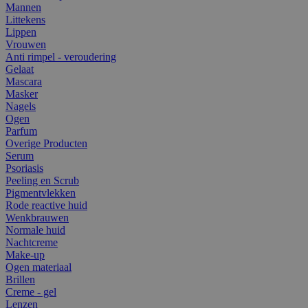
Mannen
Littekens
Lippen
Vrouwen
Anti rimpel - veroudering
Gelaat
Mascara
Masker
Nagels
Ogen
Parfum
Overige Producten
Serum
Psoriasis
Peeling en Scrub
Pigmentvlekken
Rode reactive huid
Wenkbrauwen
Normale huid
Nachtcreme
Make-up
Ogen materiaal
Brillen
Creme - gel
Lenzen