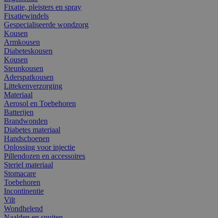
Fixatie, pleisters en spray
Fixatiewindels
Gespecialiseerde wondzorg
Kousen
Armkousen
Diabeteskousen
Kousen
Steunkousen
Aderspatkousen
Littekenverzorging
Materiaal
Aerosol en Toebehoren
Batterijen
Brandwonden
Diabetes materiaal
Handschoenen
Oplossing voor injectie
Pillendozen en accessoires
Steriel materiaal
Stomacare
Toebehoren
Incontinentie
Vilt
Wondhelend
Naalden en spuiten