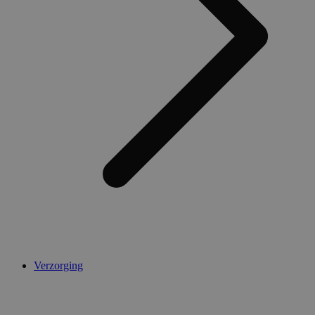
AWSALBCORS
1 week
Amazon.com Inc.
widget-
mediator.zopim.com
CookieScriptConsent
5 maanden 4
CookieScript
weken
.medibib.nl
Verzorging
Aanbieder