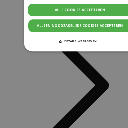
ALLE COOKIES ACCEPTEREN
ALLEEN NOODZAKELIJKE COOKIES ACCEPTEREN
DETAILS WEERGEVEN
STRIKT NOODZAKELIJKE COOKIES
PRESTATIE COOKIES
TARGETING COOKIES
FUNCTIONELE COOKIES
Strikt noodzakelijke cookies
Prestatie cookies