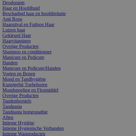
Deodorants
Haar en Hoofdhuid
Beschadigd haar en hoofdirritatie
Anti Roos
Haaruitval en Futloos Haar
Luizen haar
Gekleurd Haar
Haarvitaminen
Overige Producten
Shampoo en conditionner
Manicure en Pedicure
Handen
Manicure en Pedicure/Handen
Voeten en Benen
Mond en Tandhygiëne
Kunstgebit Toebehoren
Mondspoeling en Flosmiddel
Overige Producten
Tandenborstels
Tandpasta
Tandpasta homeopathie
Aften
Intieme Hygiëne
Intieme Hygienische Verbanden
Intieme Wasproducten