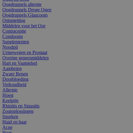
Oogdruppels allergie
Oogdruppels Droge Ogen
Oogdruppels Glaucoom
Ontsmetting
Middelen voor het Oor
Contraceptie
Condooms
Supplementen
Noodpil
Urinewegen en Prostaat
Overige geneesmiddelen
Hart en Vaatstelsel
Aambeien
Zware Benen
Doorbloeding
Verkoudheid
Allergie
Hoest
Keelpijn
Rhinitis en Sinusitis
Zoutoplossingen
Snurken
Huid en haar
Acne
Haar