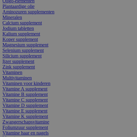
Oligo-elementen
Plantaardige olie
Aminozuren supplementen
Mineralen
Calcium supplement
Jodium tabletten
Kalium supplement
Koper supplement
Magnesium supplement
Selenium supplement
Silicium supplement
Ijzer supplement
Zink supplement
Vitaminen
Multivitaminen
Vitaminen voor kinderen
Vitamine A supplement
Vitamine B supplement
Vitamine C supplement
Vitamine D supplement
Vitamine E supplement
Vitamine K supplement
Zwangerschapsvitamine
Foliumzuur supplement
Vitamine haar en nagels