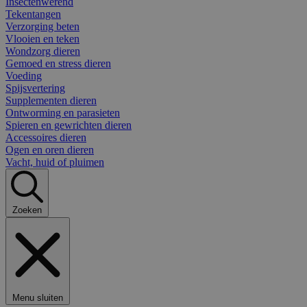
Insectenwerend
Tekentangen
Verzorging beten
Vlooien en teken
Wondzorg dieren
Gemoed en stress dieren
Voeding
Spijsvertering
Supplementen dieren
Ontworming en parasieten
Spieren en gewrichten dieren
Accessoires dieren
Ogen en oren dieren
Vacht, huid of pluimen
Zoeken
Menu sluiten