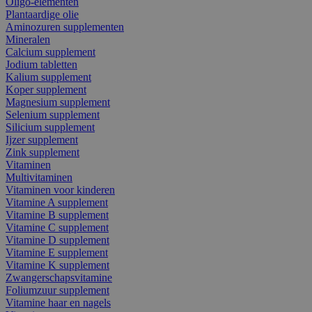
Oligo-elementen
Plantaardige olie
Aminozuren supplementen
Mineralen
Calcium supplement
Jodium tabletten
Kalium supplement
Koper supplement
Magnesium supplement
Selenium supplement
Silicium supplement
Ijzer supplement
Zink supplement
Vitaminen
Multivitaminen
Vitaminen voor kinderen
Vitamine A supplement
Vitamine B supplement
Vitamine C supplement
Vitamine D supplement
Vitamine E supplement
Vitamine K supplement
Zwangerschapsvitamine
Foliumzuur supplement
Vitamine haar en nagels