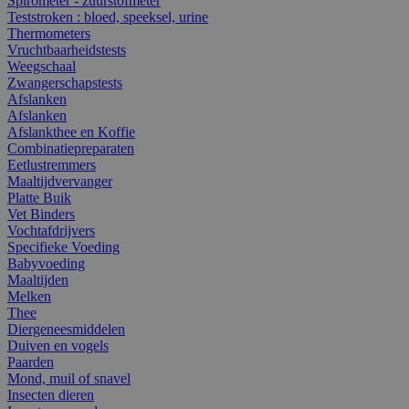
Spirometer - zuurstofmeter
Teststroken : bloed, speeksel, urine
Thermometers
Vruchtbaarheidstests
Weegschaal
Zwangerschapstests
Afslanken
Afslanken
Afslankthee en Koffie
Combinatiepreparaten
Eetlustremmers
Maaltijdvervanger
Platte Buik
Vet Binders
Vochtafdrijvers
Specifieke Voeding
Babyvoeding
Maaltijden
Melken
Thee
Diergeneesmiddelen
Duiven en vogels
Paarden
Mond, muil of snavel
Insecten dieren