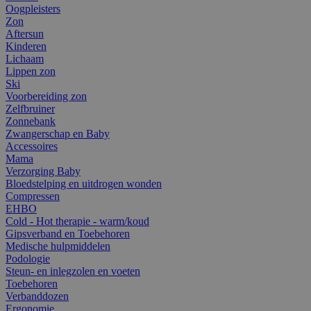
Oogpleisters
Zon
Aftersun
Kinderen
Lichaam
Lippen zon
Ski
Voorbereiding zon
Zelfbruiner
Zonnebank
Zwangerschap en Baby
Accessoires
Mama
Verzorging Baby
Bloedstelping en uitdrogen wonden
Compressen
EHBO
Cold - Hot therapie - warm/koud
Gipsverband en Toebehoren
Medische hulpmiddelen
Podologie
Steun- en inlegzolen en voeten
Toebehoren
Verbanddozen
Ergonomie