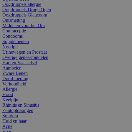
Oogdruppels allergie
Oogdruppels Droge Ogen
Oogdruppels Glaucoom
Ontsmetting
Middelen voor het Oor
Contraceptie
Condooms
Supplementen
Noodpil
Urinewegen en Prostaat
Overige geneesmiddelen
Hart en Vaatstelsel
Aambeien
Zware Benen
Doorbloeding
Verkoudheid
Allergie
Hoest
Keelpijn
Rhinitis en Sinusitis
Zoutoplossingen
Snurken
Huid en haar
Acne
Haar