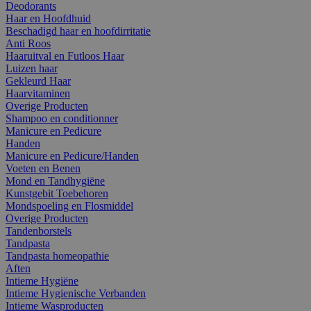
Deodorants
Haar en Hoofdhuid
Beschadigd haar en hoofdirritatie
Anti Roos
Haaruitval en Futloos Haar
Luizen haar
Gekleurd Haar
Haarvitaminen
Overige Producten
Shampoo en conditionner
Manicure en Pedicure
Handen
Manicure en Pedicure/Handen
Voeten en Benen
Mond en Tandhygiëne
Kunstgebit Toebehoren
Mondspoeling en Flosmiddel
Overige Producten
Tandenborstels
Tandpasta
Tandpasta homeopathie
Aften
Intieme Hygiëne
Intieme Hygienische Verbanden
Intieme Wasproducten