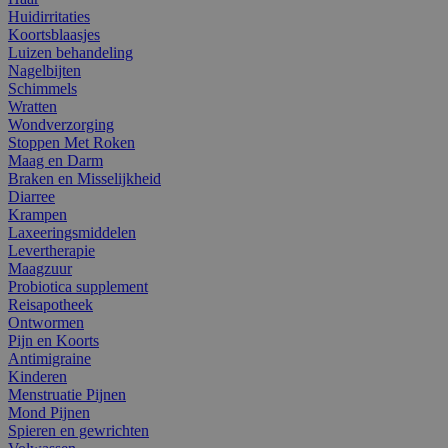
Huidirritaties
Koortsblaasjes
Luizen behandeling
Nagelbijten
Schimmels
Wratten
Wondverzorging
Stoppen Met Roken
Maag en Darm
Braken en Misselijkheid
Diarree
Krampen
Laxeeringsmiddelen
Levertherapie
Maagzuur
Probiotica supplement
Reisapotheek
Ontwormen
Pijn en Koorts
Antimigraine
Kinderen
Menstruatie Pijnen
Mond Pijnen
Spieren en gewrichten