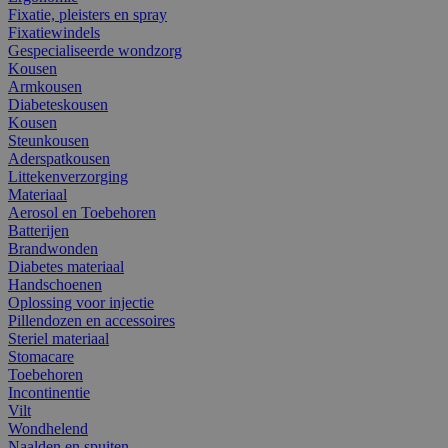
Fixatie, pleisters en spray
Fixatiewindels
Gespecialiseerde wondzorg
Kousen
Armkousen
Diabeteskousen
Kousen
Steunkousen
Aderspatkousen
Littekenverzorging
Materiaal
Aerosol en Toebehoren
Batterijen
Brandwonden
Diabetes materiaal
Handschoenen
Oplossing voor injectie
Pillendozen en accessoires
Steriel materiaal
Stomacare
Toebehoren
Incontinentie
Vilt
Wondhelend
Naalden en spuiten