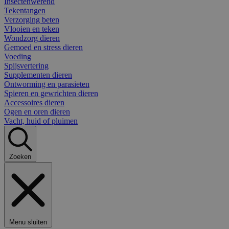
Insectenwerend
Tekentangen
Verzorging beten
Vlooien en teken
Wondzorg dieren
Gemoed en stress dieren
Voeding
Spijsvertering
Supplementen dieren
Ontworming en parasieten
Spieren en gewrichten dieren
Accessoires dieren
Ogen en oren dieren
Vacht, huid of pluimen
Zoeken
Menu sluiten