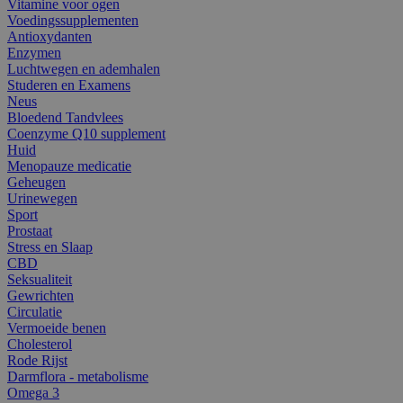
Vitamine voor ogen
Voedingssupplementen
Antioxydanten
Enzymen
Luchtwegen en ademhalen
Studeren en Examens
Neus
Bloedend Tandvlees
Coenzyme Q10 supplement
Huid
Menopauze medicatie
Geheugen
Urinewegen
Sport
Prostaat
Stress en Slaap
CBD
Seksualiteit
Gewrichten
Circulatie
Vermoeide benen
Cholesterol
Rode Rijst
Darmflora - metabolisme
Omega 3