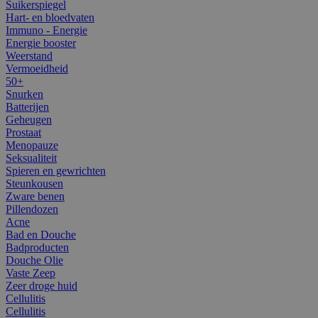
Suikerspiegel
Hart- en bloedvaten
Immuno - Energie
Energie booster
Weerstand
Vermoeidheid
50+
Snurken
Batterijen
Geheugen
Prostaat
Menopauze
Seksualiteit
Spieren en gewrichten
Steunkousen
Zware benen
Pillendozen
Acne
Bad en Douche
Badproducten
Douche Olie
Vaste Zeep
Zeer droge huid
Cellulitis
Cellulitis