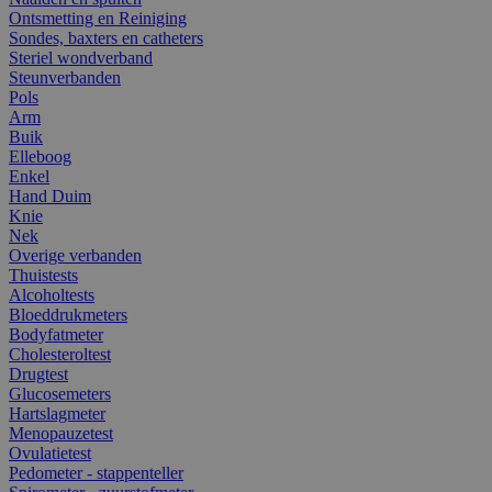
Ontsmetting en Reiniging
Sondes, baxters en catheters
Steriel wondverband
Steunverbanden
Pols
Arm
Buik
Elleboog
Enkel
Hand Duim
Knie
Nek
Overige verbanden
Thuistests
Alcoholtests
Bloeddrukmeters
Bodyfatmeter
Cholesteroltest
Drugtest
Glucosemeters
Hartslagmeter
Menopauzetest
Ovulatietest
Pedometer - stappenteller