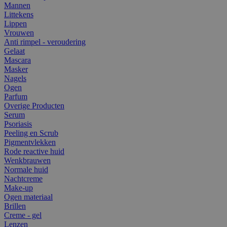
Mannen
Littekens
Lippen
Vrouwen
Anti rimpel - veroudering
Gelaat
Mascara
Masker
Nagels
Ogen
Parfum
Overige Producten
Serum
Psoriasis
Peeling en Scrub
Pigmentvlekken
Rode reactive huid
Wenkbrauwen
Normale huid
Nachtcreme
Make-up
Ogen materiaal
Brillen
Creme - gel
Lenzen