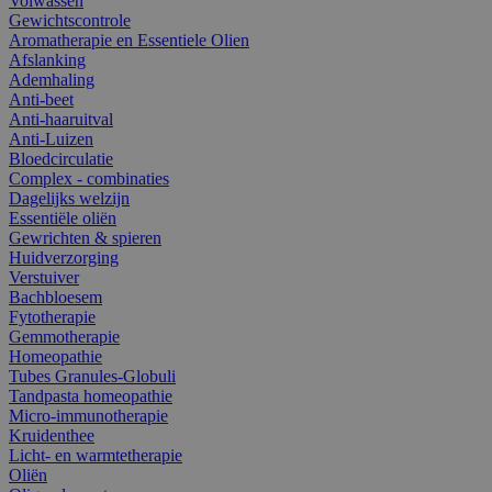
Volwassen
Gewichtscontrole
Aromatherapie en Essentiele Olien
Afslanking
Ademhaling
Anti-beet
Anti-haaruitval
Anti-Luizen
Bloedcirculatie
Complex - combinaties
Dagelijks welzijn
Essentiële oliën
Gewrichten & spieren
Huidverzorging
Verstuiver
Bachbloesem
Fytotherapie
Gemmotherapie
Homeopathie
Tubes Granules-Globuli
Tandpasta homeopathie
Micro-immunotherapie
Kruidenthee
Licht- en warmtetherapie
Oliën