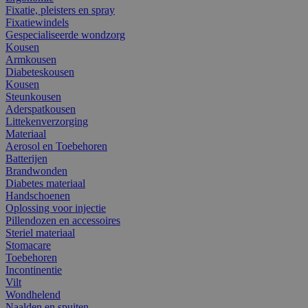
Fixatie, pleisters en spray
Fixatiewindels
Gespecialiseerde wondzorg
Kousen
Armkousen
Diabeteskousen
Kousen
Steunkousen
Aderspatkousen
Littekenverzorging
Materiaal
Aerosol en Toebehoren
Batterijen
Brandwonden
Diabetes materiaal
Handschoenen
Oplossing voor injectie
Pillendozen en accessoires
Steriel materiaal
Stomacare
Toebehoren
Incontinentie
Vilt
Wondhelend
Naalden en spuiten