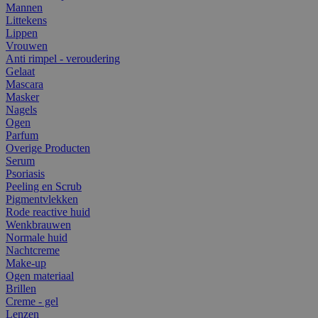
Mannen
Littekens
Lippen
Vrouwen
Anti rimpel - veroudering
Gelaat
Mascara
Masker
Nagels
Ogen
Parfum
Overige Producten
Serum
Psoriasis
Peeling en Scrub
Pigmentvlekken
Rode reactive huid
Wenkbrauwen
Normale huid
Nachtcreme
Make-up
Ogen materiaal
Brillen
Creme - gel
Lenzen