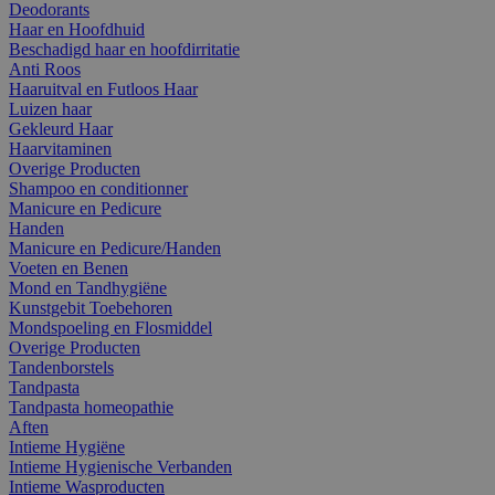
Deodorants
Haar en Hoofdhuid
Beschadigd haar en hoofdirritatie
Anti Roos
Haaruitval en Futloos Haar
Luizen haar
Gekleurd Haar
Haarvitaminen
Overige Producten
Shampoo en conditionner
Manicure en Pedicure
Handen
Manicure en Pedicure/Handen
Voeten en Benen
Mond en Tandhygiëne
Kunstgebit Toebehoren
Mondspoeling en Flosmiddel
Overige Producten
Tandenborstels
Tandpasta
Tandpasta homeopathie
Aften
Intieme Hygiëne
Intieme Hygienische Verbanden
Intieme Wasproducten