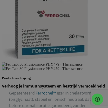
Productomschrijving
Verhoog je immuunsysteem en bestrijd vermoeidheid
Gepatenteerd
Ferrochel™
ijzer in chelaatvorm
(bisglycinaat), stabiel en ionisch neutraal, dat een
betere darmabsorptie garandeert, zonder