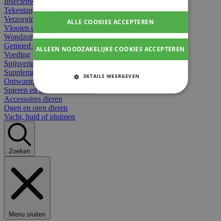
Insectenwerend
Tekentangen
Verzorging beten
ALLE COOKIES ACCEPTEREN
Vlooien en teken
Wondzorg dieren
Gemoed en stress dieren
ALLEEN NOODZAKELIJKE COOKIES ACCEPTEREN
Voeding
Spijsvertering
Supplementen dieren
DETAILS WEERGEVEN
Ontworming en parasieten
Spieren en gewrichten dieren
STRIKT NOODZAKELIJKE
Accessoires dieren
COOKIES
Ogen en oren dieren
Vacht, huid of pluimen
PRESTATIE COOKIES
TARGETING COOKIES
Zoeken
FUNCTIONELE COOKIES
Strikt noodzakelijke cookies
Menu sluiten