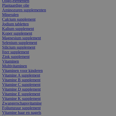
Oligo-elementen
Plantaardige olie
Aminozuren supplementen
Mineralen
Calcium supplement
Jodium tabletten
Kalium supplement
Koper supplement
Magnesium supplement
Selenium supplement
Silicium supplement
Ijzer supplement
Zink supplement
Vitaminen
Multivitaminen
Vitaminen voor kinderen
Vitamine A supplement
Vitamine B supplement
Vitamine C supplement
Vitamine D supplement
Vitamine E supplement
Vitamine K supplement
Zwangerschapsvitamine
Foliumzuur supplement
Vitamine haar en nagels