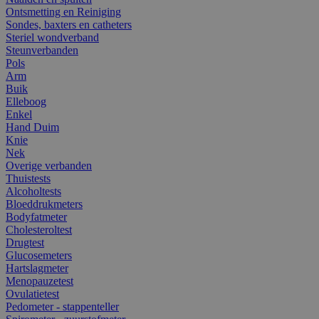
Ontsmetting en Reiniging
Sondes, baxters en catheters
Steriel wondverband
Steunverbanden
Pols
Arm
Buik
Elleboog
Enkel
Hand Duim
Knie
Nek
Overige verbanden
Thuistests
Alcoholtests
Bloeddrukmeters
Bodyfatmeter
Cholesteroltest
Drugtest
Glucosemeters
Hartslagmeter
Menopauzetest
Ovulatietest
Pedometer - stappenteller