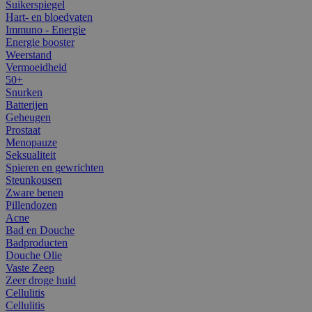
Suikerspiegel
Hart- en bloedvaten
Immuno - Energie
Energie booster
Weerstand
Vermoeidheid
50+
Snurken
Batterijen
Geheugen
Prostaat
Menopauze
Seksualiteit
Spieren en gewrichten
Steunkousen
Zware benen
Pillendozen
Acne
Bad en Douche
Badproducten
Douche Olie
Vaste Zeep
Zeer droge huid
Cellulitis
Cellulitis