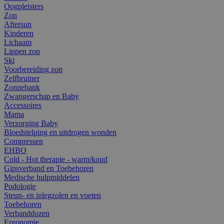
Oogpleisters
Zon
Aftersun
Kinderen
Lichaam
Lippen zon
Ski
Voorbereiding zon
Zelfbruiner
Zonnebank
Zwangerschap en Baby
Accessoires
Mama
Verzorging Baby
Bloedstelping en uitdrogen wonden
Compressen
EHBO
Cold - Hot therapie - warm/koud
Gipsverband en Toebehoren
Medische hulpmiddelen
Podologie
Steun- en inlegzolen en voeten
Toebehoren
Verbanddozen
Ergonomie