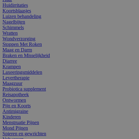
Huidirritaties
Koortsblaasjes
Luizen behandeling
Nagelbijten
Schimmels
Wratten
Wondverzorging
Stoppen Met Roken
Maag en Darm
Braken en Misselijkheid
Diarree
Krampen
Laxeeringsmiddelen
Levertherapie
Maagzuur
Probiotica supplement
Reisapotheek
Ontwormen
Pijn en Koorts
Antimigraine
Kinderen
Menstruatie Pijnen
Mond Pijnen
Spieren en gewrichten