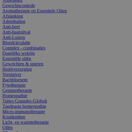
Volwassen
Gewichtscontrole
Aromatherapie en Essentiele Olien
Afslanking
Ademhaling
Anti-beet
Anti-haaruitval
Anti-Luizen
Bloedcirculatie
Complex - combinaties
Dagelijks welzijn
Essentiële oliën
Gewrichten & spieren
Huidverzorging
Verstuiver
Bachbloesem
Fytotherapie
Gemmotherapie
Homeopathie
Tubes Granules-Globuli
Tandpasta homeopathie
Micro-immunotherapie
Kruidenthee
Licht- en warmtetherapie
Oliën