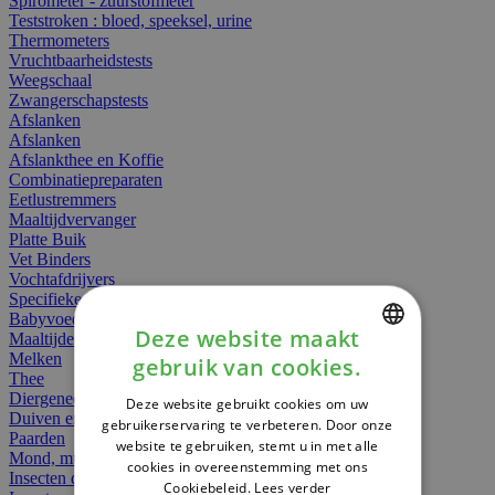
Spirometer - zuurstofmeter
Teststroken : bloed, speeksel, urine
Thermometers
Vruchtbaarheidstests
Weegschaal
Zwangerschapstests
Afslanken
Afslanken
Afslankthee en Koffie
Combinatiepreparaten
Eetlustremmers
Maaltijdvervanger
Platte Buik
Vet Binders
Vochtafdrijvers
Specifieke Voeding
Babyvoeding
Deze website maakt
Maaltijden
Melken
gebruik van cookies.
DUTCH
Thee
Diergeneesmiddelen
Deze website gebruikt cookies om uw
FRENCH
Duiven en vogels
gebruikerservaring te verbeteren. Door onze
Paarden
website te gebruiken, stemt u in met alle
ENGLISH
Mond, muil of snavel
cookies in overeenstemming met ons
Insecten dieren
Cookiebeleid.
Lees verder