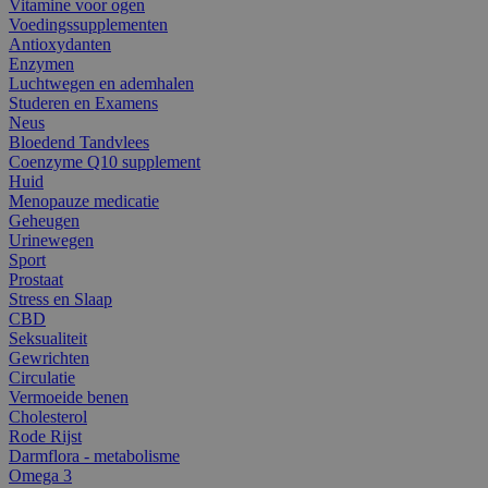
Vitamine voor ogen
Voedingssupplementen
Antioxydanten
Enzymen
Luchtwegen en ademhalen
Studeren en Examens
Neus
Bloedend Tandvlees
Coenzyme Q10 supplement
Huid
Menopauze medicatie
Geheugen
Urinewegen
Sport
Prostaat
Stress en Slaap
CBD
Seksualiteit
Gewrichten
Circulatie
Vermoeide benen
Cholesterol
Rode Rijst
Darmflora - metabolisme
Omega 3