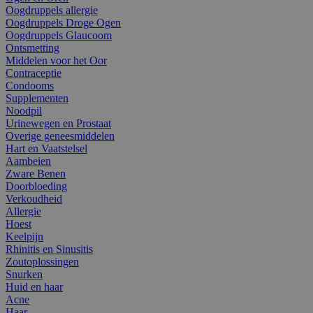
Oogdruppels allergie
Oogdruppels Droge Ogen
Oogdruppels Glaucoom
Ontsmetting
Middelen voor het Oor
Contraceptie
Condooms
Supplementen
Noodpil
Urinewegen en Prostaat
Overige geneesmiddelen
Hart en Vaatstelsel
Aambeien
Zware Benen
Doorbloeding
Verkoudheid
Allergie
Hoest
Keelpijn
Rhinitis en Sinusitis
Zoutoplossingen
Snurken
Huid en haar
Acne
Haar