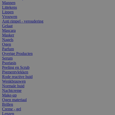
Mannen
Littekens
Lippen
Vrouwen
Anti rimpel - veroudering
Gelaat
Mascara
Masker
Nagels
Ogen
Parfum
Overige Producten
Serum
Psoriasis
Peeling en Scrub
Pigmentvlekken
Rode reactive huid
Wenkbrauwen
Normale huid
Nachtcreme
Make-up
Ogen materiaal
Brillen
Creme - gel
Lenzen