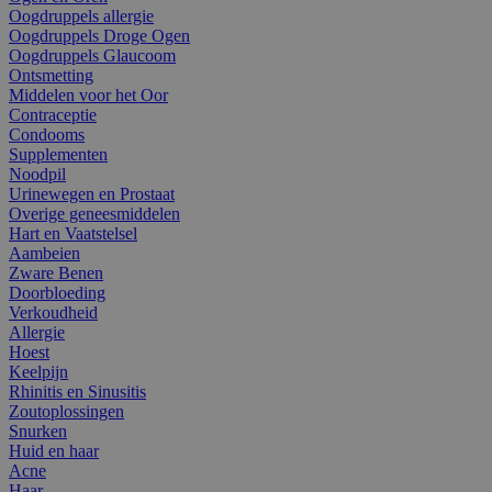
Oogdruppels allergie
Oogdruppels Droge Ogen
Oogdruppels Glaucoom
Ontsmetting
Middelen voor het Oor
Contraceptie
Condooms
Supplementen
Noodpil
Urinewegen en Prostaat
Overige geneesmiddelen
Hart en Vaatstelsel
Aambeien
Zware Benen
Doorbloeding
Verkoudheid
Allergie
Hoest
Keelpijn
Rhinitis en Sinusitis
Zoutoplossingen
Snurken
Huid en haar
Acne
Haar