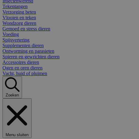
Insectenwerend
Tekentangen
Verzorging beten
Vlooien en teken
Wondzorg dieren
Gemoed en stress dieren
Voeding
Spijsvertering
Supplementen dieren
Ontworming en parasieten
Spieren en gewrichten dieren
Accessoires dieren
Ogen en oren dieren
Vacht, huid of pluimen
Zoeken
Menu sluiten