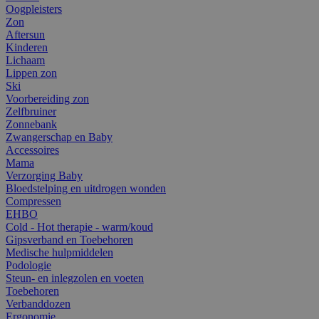
Oogpleisters
Zon
Aftersun
Kinderen
Lichaam
Lippen zon
Ski
Voorbereiding zon
Zelfbruiner
Zonnebank
Zwangerschap en Baby
Accessoires
Mama
Verzorging Baby
Bloedstelping en uitdrogen wonden
Compressen
EHBO
Cold - Hot therapie - warm/koud
Gipsverband en Toebehoren
Medische hulpmiddelen
Podologie
Steun- en inlegzolen en voeten
Toebehoren
Verbanddozen
Ergonomie