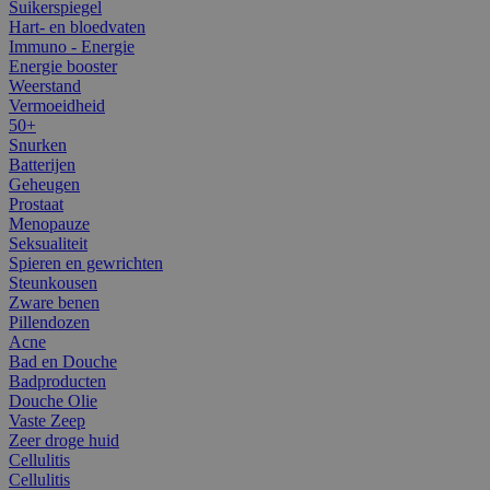
Suikerspiegel
Hart- en bloedvaten
Immuno - Energie
Energie booster
Weerstand
Vermoeidheid
50+
Snurken
Batterijen
Geheugen
Prostaat
Menopauze
Seksualiteit
Spieren en gewrichten
Steunkousen
Zware benen
Pillendozen
Acne
Bad en Douche
Badproducten
Douche Olie
Vaste Zeep
Zeer droge huid
Cellulitis
Cellulitis