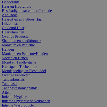
Deodorants
Haar en Hoofdhuid
Beschadigd haar en hoofdirritatie
Anti Roos
Haaruitval en Futloos Haar
Luizen haar
Gekleurd Haar
Haarvitaminen
Overige Producten
Shampoo en conditionner
Manicure en Pedicure
Handen
Manicure en Pedicure/Handen
Voeten en Benen
Mond en Tandhygiëne
Kunstgebit Toebehoren
Mondspoeling en Flosmiddel
Overige Producten
Tandenborstels
Tandpasta
Tandpasta homeopathie
Aften
Intieme Hygiëne
Intieme Hygienische Verbanden
Intieme Wasproducten