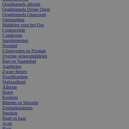
Oogdruppels allergie
Oogdruppels Droge Ogen
Oogdruppels Glaucoom
Ontsmetting
Middelen voor het Oor
Contraceptie
Condooms
Supplementen
Noodpil
Urinewegen en Prostaat
Overige geneesmiddelen
Hart en Vaatstelsel
Aambeien
Zware Benen
Doorbloeding
Verkoudheid
Allergie
Hoest
Keelpijn
Rhinitis en Sinusitis
Zoutoplossingen
Snurken
Huid en haar
Acne
Haar