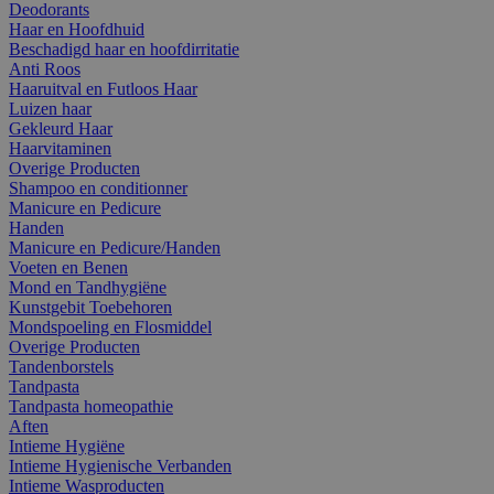
Deodorants
Haar en Hoofdhuid
Beschadigd haar en hoofdirritatie
Anti Roos
Haaruitval en Futloos Haar
Luizen haar
Gekleurd Haar
Haarvitaminen
Overige Producten
Shampoo en conditionner
Manicure en Pedicure
Handen
Manicure en Pedicure/Handen
Voeten en Benen
Mond en Tandhygiëne
Kunstgebit Toebehoren
Mondspoeling en Flosmiddel
Overige Producten
Tandenborstels
Tandpasta
Tandpasta homeopathie
Aften
Intieme Hygiëne
Intieme Hygienische Verbanden
Intieme Wasproducten