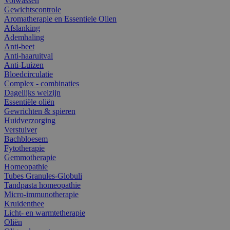
Volwassen
Gewichtscontrole
Aromatherapie en Essentiele Olien
Afslanking
Ademhaling
Anti-beet
Anti-haaruitval
Anti-Luizen
Bloedcirculatie
Complex - combinaties
Dagelijks welzijn
Essentiële oliën
Gewrichten & spieren
Huidverzorging
Verstuiver
Bachbloesem
Fytotherapie
Gemmotherapie
Homeopathie
Tubes Granules-Globuli
Tandpasta homeopathie
Micro-immunotherapie
Kruidenthee
Licht- en warmtetherapie
Oliën