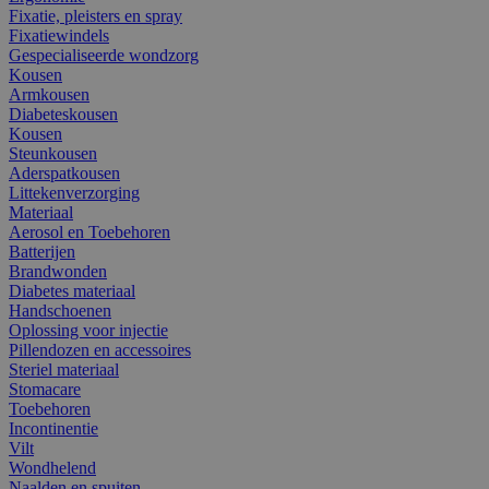
Fixatie, pleisters en spray
Fixatiewindels
Gespecialiseerde wondzorg
Kousen
Armkousen
Diabeteskousen
Kousen
Steunkousen
Aderspatkousen
Littekenverzorging
Materiaal
Aerosol en Toebehoren
Batterijen
Brandwonden
Diabetes materiaal
Handschoenen
Oplossing voor injectie
Pillendozen en accessoires
Steriel materiaal
Stomacare
Toebehoren
Incontinentie
Vilt
Wondhelend
Naalden en spuiten