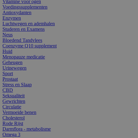
Vitamine voor ogen
Voedingssupplementen
Antioxydanten
Enzymen
Luchtwegen en ademhalen
Studeren en Examens
Neus
Bloedend Tandvlees
Coenzyme Q10 supplement
Huid
Menopauze medicatie
Geheugen
Urinewegen
Sport
Prostaat
Stress en Slaap
CBD
Seksualiteit
Gewrichten
Circulatie
Vermoeide benen
Cholesterol
Rode Rijst
Darmflora - metabolisme
Omega 3