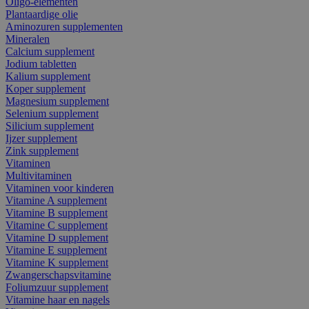
Oligo-elementen
Plantaardige olie
Aminozuren supplementen
Mineralen
Calcium supplement
Jodium tabletten
Kalium supplement
Koper supplement
Magnesium supplement
Selenium supplement
Silicium supplement
Ijzer supplement
Zink supplement
Vitaminen
Multivitaminen
Vitaminen voor kinderen
Vitamine A supplement
Vitamine B supplement
Vitamine C supplement
Vitamine D supplement
Vitamine E supplement
Vitamine K supplement
Zwangerschapsvitamine
Foliumzuur supplement
Vitamine haar en nagels