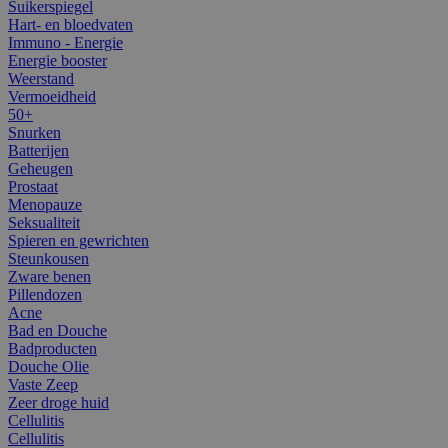
Suikerspiegel
Hart- en bloedvaten
Immuno - Energie
Energie booster
Weerstand
Vermoeidheid
50+
Snurken
Batterijen
Geheugen
Prostaat
Menopauze
Seksualiteit
Spieren en gewrichten
Steunkousen
Zware benen
Pillendozen
Acne
Bad en Douche
Badproducten
Douche Olie
Vaste Zeep
Zeer droge huid
Cellulitis
Cellulitis