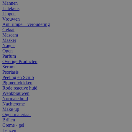
Mannen
Littekens
Lippen
Vrouwen
Anti rimpel - veroudering
Gelaat
Mascara
Masker
Nagels
Ogen
Parfum
Overige Producten
Serum
Psoriasis
Peeling en Scrub
Pigmentvlekken
Rode reactive huid
Wenkbrauwen
Normale huid
Nachtcreme
Make-up
Ogen materiaal
Brillen
Creme - gel
Lenzen