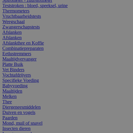
Spirometer - zuurstofmeter
Teststroken : bloed, speeksel, urine
Thermometers
Vruchtbaarheidstests
Weegschaal
Zwangerschapstests
Afslanken
Afslanken
Afslankthee en Koffie
Combinatiepreparaten
Eetlustremmers
Maaltijdvervanger
Platte Buik
Vet Binders
Vochtafdrijvers
Specifieke Voeding
Babyvoeding
Maaltijden
Melken
Thee
Diergeneesmiddelen
Duiven en vogels
Paarden
Mond, muil of snavel
Insecten dieren