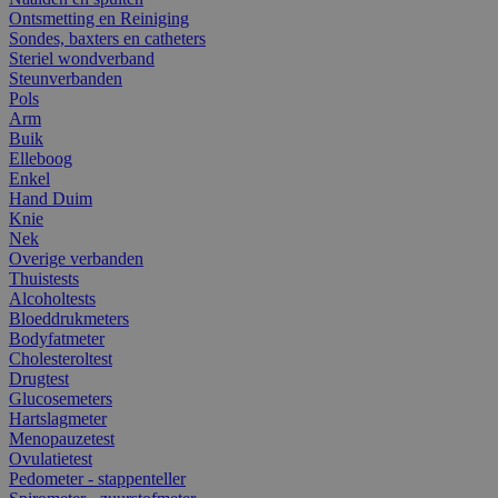
Ontsmetting en Reiniging
Sondes, baxters en catheters
Steriel wondverband
Steunverbanden
Pols
Arm
Buik
Elleboog
Enkel
Hand Duim
Knie
Nek
Overige verbanden
Thuistests
Alcoholtests
Bloeddrukmeters
Bodyfatmeter
Cholesteroltest
Drugtest
Glucosemeters
Hartslagmeter
Menopauzetest
Ovulatietest
Pedometer - stappenteller