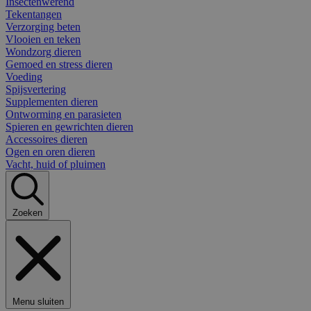
Insectenwerend
Tekentangen
Verzorging beten
Vlooien en teken
Wondzorg dieren
Gemoed en stress dieren
Voeding
Spijsvertering
Supplementen dieren
Ontworming en parasieten
Spieren en gewrichten dieren
Accessoires dieren
Ogen en oren dieren
Vacht, huid of pluimen
Zoeken
Menu sluiten