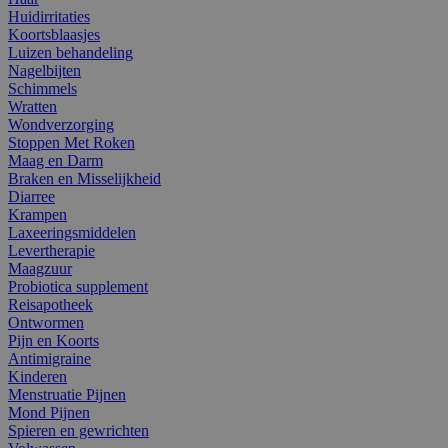
Huidirritaties
Koortsblaasjes
Luizen behandeling
Nagelbijten
Schimmels
Wratten
Wondverzorging
Stoppen Met Roken
Maag en Darm
Braken en Misselijkheid
Diarree
Krampen
Laxeeringsmiddelen
Levertherapie
Maagzuur
Probiotica supplement
Reisapotheek
Ontwormen
Pijn en Koorts
Antimigraine
Kinderen
Menstruatie Pijnen
Mond Pijnen
Spieren en gewrichten