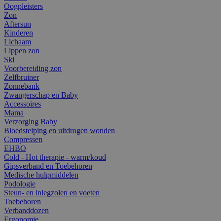
Oogpleisters
Zon
Aftersun
Kinderen
Lichaam
Lippen zon
Ski
Voorbereiding zon
Zelfbruiner
Zonnebank
Zwangerschap en Baby
Accessoires
Mama
Verzorging Baby
Bloedstelping en uitdrogen wonden
Compressen
EHBO
Cold - Hot therapie - warm/koud
Gipsverband en Toebehoren
Medische hulpmiddelen
Podologie
Steun- en inlegzolen en voeten
Toebehoren
Verbanddozen
Ergonomie