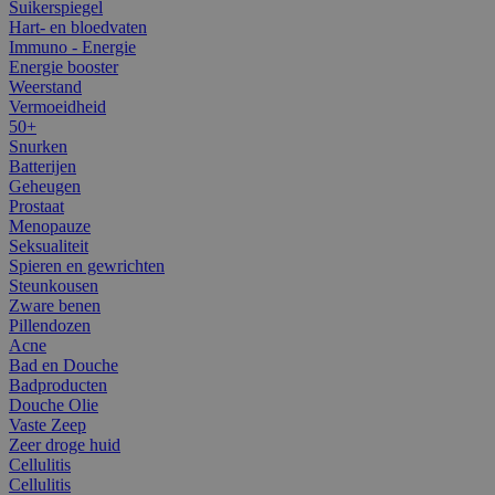
Suikerspiegel
Hart- en bloedvaten
Immuno - Energie
Energie booster
Weerstand
Vermoeidheid
50+
Snurken
Batterijen
Geheugen
Prostaat
Menopauze
Seksualiteit
Spieren en gewrichten
Steunkousen
Zware benen
Pillendozen
Acne
Bad en Douche
Badproducten
Douche Olie
Vaste Zeep
Zeer droge huid
Cellulitis
Cellulitis