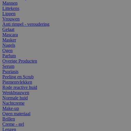
Mannen
Littekens
Lippen
Vrouwen
Anti rimpel - veroudering
Gelaat
Mascara
Masker
Nagels
Ogen
Parfum
Overige Producten
Serum
Psoriasis
Peeling en Scrub
Pigmentvlekken
Rode reactive huid
Wenkbrauwen
Normale huid
Nachtcreme
Make-up
Ogen materiaal
Brillen
Creme - gel
Lenzen