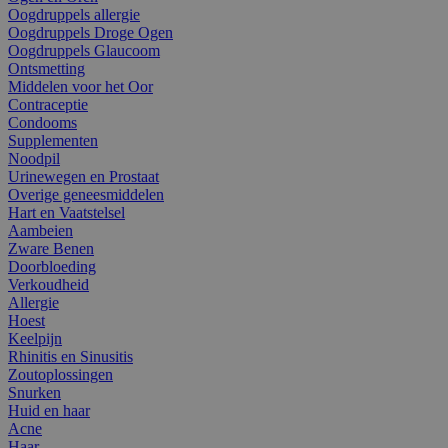
Oogdruppels allergie
Oogdruppels Droge Ogen
Oogdruppels Glaucoom
Ontsmetting
Middelen voor het Oor
Contraceptie
Condooms
Supplementen
Noodpil
Urinewegen en Prostaat
Overige geneesmiddelen
Hart en Vaatstelsel
Aambeien
Zware Benen
Doorbloeding
Verkoudheid
Allergie
Hoest
Keelpijn
Rhinitis en Sinusitis
Zoutoplossingen
Snurken
Huid en haar
Acne
Haar