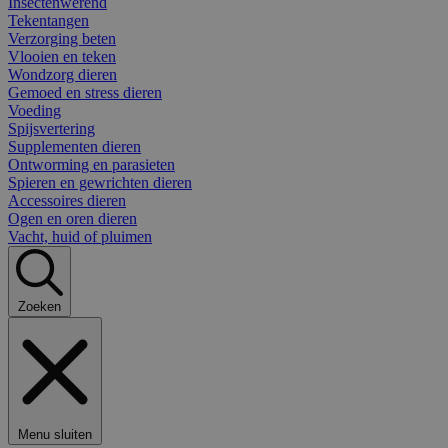
Insectenwerend
Tekentangen
Verzorging beten
Vlooien en teken
Wondzorg dieren
Gemoed en stress dieren
Voeding
Spijsvertering
Supplementen dieren
Ontworming en parasieten
Spieren en gewrichten dieren
Accessoires dieren
Ogen en oren dieren
Vacht, huid of pluimen
Zoeken
Menu sluiten