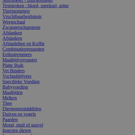
Spirometer - zuurstofmeter
Teststroken : bloed, speeksel, urine
Thermometers
Vruchtbaarheidstests
Weegschaal
Zwangerschapstests
Afslanken
Afslanken
Afslankthee en Koffie
Combinatiepreparaten
Eetlustremmers
Maaltijdvervanger
Platte Buik
Vet Binders
Vochtafdrijvers
Specifieke Voeding
Babyvoeding
Maaltijden
Melken
Thee
Diergeneesmiddelen
Duiven en vogels
Paarden
Mond, muil of snavel
Insecten dieren