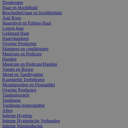
Deodorants
Haar en Hoofdhuid
Beschadigd haar en hoofdirritatie
Anti Roos
Haaruitval en Futloos Haar
Luizen haar
Gekleurd Haar
Haarvitaminen
Overige Producten
Shampoo en conditionner
Manicure en Pedicure
Handen
Manicure en Pedicure/Handen
Voeten en Benen
Mond en Tandhygiëne
Kunstgebit Toebehoren
Mondspoeling en Flosmiddel
Overige Producten
Tandenborstels
Tandpasta
Tandpasta homeopathie
Aften
Intieme Hygiëne
Intieme Hygienische Verbanden
Intieme Wasproducten