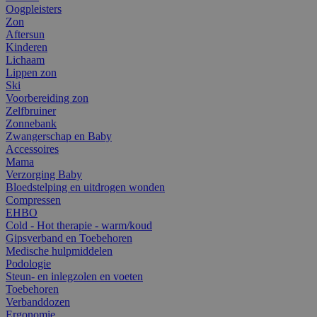
Oogpleisters
Zon
Aftersun
Kinderen
Lichaam
Lippen zon
Ski
Voorbereiding zon
Zelfbruiner
Zonnebank
Zwangerschap en Baby
Accessoires
Mama
Verzorging Baby
Bloedstelping en uitdrogen wonden
Compressen
EHBO
Cold - Hot therapie - warm/koud
Gipsverband en Toebehoren
Medische hulpmiddelen
Podologie
Steun- en inlegzolen en voeten
Toebehoren
Verbanddozen
Ergonomie