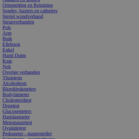
Ontsmetting en Reiniging
Sondes, baxters en catheters
Steriel wondverband
Steunverbanden
Pols
Arm
Buik
Elleboog
Enkel
Hand Duim
Knie
Nek
Overige verbanden
Thuistests
Alcoholtests
Bloeddrukmeters
Bodyfatmeter
Cholesteroltest
Drugtest
Glucosemeters
Hartslagmeter
Menopauzetest
Ovulatietest
Pedometer - stappenteller