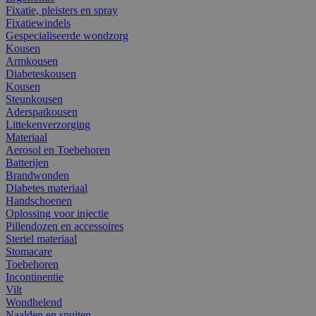
Fixatie, pleisters en spray
Fixatiewindels
Gespecialiseerde wondzorg
Kousen
Armkousen
Diabeteskousen
Kousen
Steunkousen
Aderspatkousen
Littekenverzorging
Materiaal
Aerosol en Toebehoren
Batterijen
Brandwonden
Diabetes materiaal
Handschoenen
Oplossing voor injectie
Pillendozen en accessoires
Steriel materiaal
Stomacare
Toebehoren
Incontinentie
Vilt
Wondhelend
Naalden en spuiten