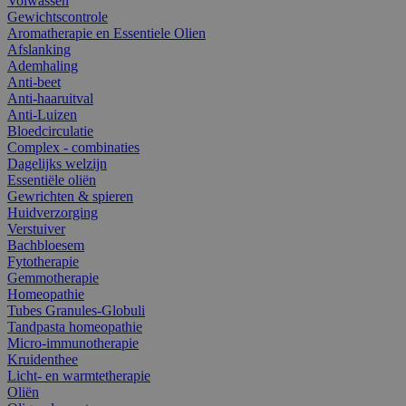
Volwassen
Gewichtscontrole
Aromatherapie en Essentiele Olien
Afslanking
Ademhaling
Anti-beet
Anti-haaruitval
Anti-Luizen
Bloedcirculatie
Complex - combinaties
Dagelijks welzijn
Essentiële oliën
Gewrichten & spieren
Huidverzorging
Verstuiver
Bachbloesem
Fytotherapie
Gemmotherapie
Homeopathie
Tubes Granules-Globuli
Tandpasta homeopathie
Micro-immunotherapie
Kruidenthee
Licht- en warmtetherapie
Oliën