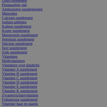
Oligo-elementen
Plantaardige olie
Aminozuren supplementen
Mineralen
Calcium supplement
Jodium tabletten
Kalium supplement
Koper supplement
Magnesium supplement
Selenium supplement
Silicium supplement
Ijzer supplement
Zink supplement
Vitaminen
Multivitaminen
Vitaminen voor kinderen
Vitamine A supplement
Vitamine B supplement
Vitamine C supplement
Vitamine D supplement
Vitamine E supplement
Vitamine K supplement
Zwangerschapsvitamine
Foliumzuur supplement
Vitamine haar en nagels