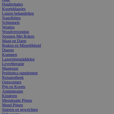
Huidirritaties
Koortsblaasjes
Luizen behandeling
Nagelbijten
Schimmels
Wratten
Wondverzorging
Stoppen Met Roken
Maag en Darm
Braken en Misselijkheid
Diarree
Krampen
Laxeeringsmiddelen
Levertherapie
Maagzuur
Probiotica supplement
Reisapotheek
Ontwormen
Pijn en Koorts
Antimigraine
Kinderen
Menstruatie Pijnen
Mond Pijnen
Spieren en gewrichten