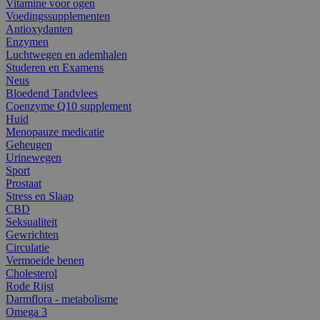
Vitamine voor ogen
Voedingssupplementen
Antioxydanten
Enzymen
Luchtwegen en ademhalen
Studeren en Examens
Neus
Bloedend Tandvlees
Coenzyme Q10 supplement
Huid
Menopauze medicatie
Geheugen
Urinewegen
Sport
Prostaat
Stress en Slaap
CBD
Seksualiteit
Gewrichten
Circulatie
Vermoeide benen
Cholesterol
Rode Rijst
Darmflora - metabolisme
Omega 3