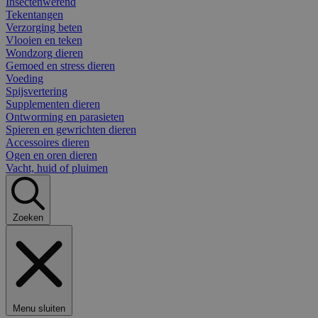
Insectenwerend
Tekentangen
Verzorging beten
Vlooien en teken
Wondzorg dieren
Gemoed en stress dieren
Voeding
Spijsvertering
Supplementen dieren
Ontworming en parasieten
Spieren en gewrichten dieren
Accessoires dieren
Ogen en oren dieren
Vacht, huid of pluimen
Zoeken
Menu sluiten