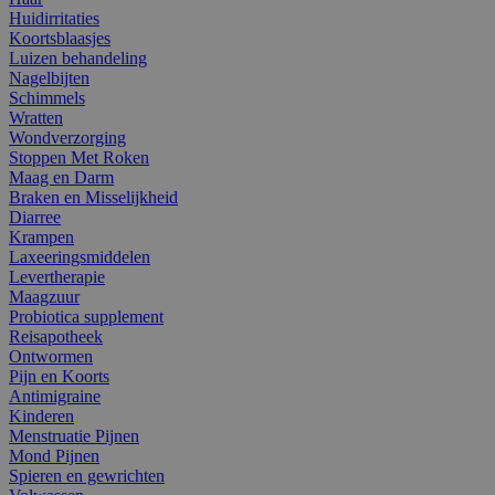
Huidirritaties
Koortsblaasjes
Luizen behandeling
Nagelbijten
Schimmels
Wratten
Wondverzorging
Stoppen Met Roken
Maag en Darm
Braken en Misselijkheid
Diarree
Krampen
Laxeeringsmiddelen
Levertherapie
Maagzuur
Probiotica supplement
Reisapotheek
Ontwormen
Pijn en Koorts
Antimigraine
Kinderen
Menstruatie Pijnen
Mond Pijnen
Spieren en gewrichten