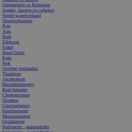
Ontsmetting en Reiniging
Sondes, baxters en catheters
Steriel wondverband
Steunverbanden
Pols
Arm
Buik
Elleboog
Enkel
Hand Duim
Knie
Nek
Overige verbanden
Thuistests
Alcoholtests
Bloeddrukmeters
Bodyfatmeter
Cholesteroltest
Drugtest
Glucosemeters
Hartslagmeter
Menopauzetest
Ovulatietest
Pedometer - stappenteller