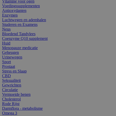
Vitamine voor ogen
Voedingssupplementen
Antioxydanten
Enzymen
Luchtwegen en ademhalen
Studeren en Examens
Neus
Bloedend Tandvlees
Coenzyme Q10 supplement
Huid
Menopauze medicatie
Geheugen
Urinewegen
Sport
Prostaat
Stress en Slaap
CBD
Seksualiteit
Gewrichten
Circulatie
Vermoeide benen
Cholesterol
Rode Rijst
Darmflora - metabolisme
Omega 3