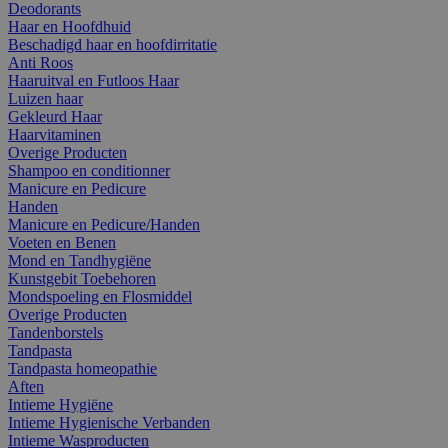
Deodorants
Haar en Hoofdhuid
Beschadigd haar en hoofdirritatie
Anti Roos
Haaruitval en Futloos Haar
Luizen haar
Gekleurd Haar
Haarvitaminen
Overige Producten
Shampoo en conditionner
Manicure en Pedicure
Handen
Manicure en Pedicure/Handen
Voeten en Benen
Mond en Tandhygiëne
Kunstgebit Toebehoren
Mondspoeling en Flosmiddel
Overige Producten
Tandenborstels
Tandpasta
Tandpasta homeopathie
Aften
Intieme Hygiëne
Intieme Hygienische Verbanden
Intieme Wasproducten