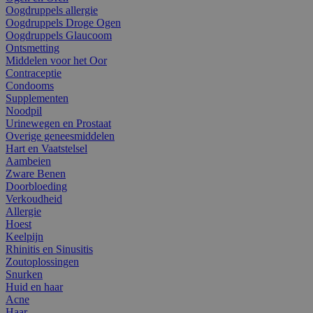
Oogdruppels allergie
Oogdruppels Droge Ogen
Oogdruppels Glaucoom
Ontsmetting
Middelen voor het Oor
Contraceptie
Condooms
Supplementen
Noodpil
Urinewegen en Prostaat
Overige geneesmiddelen
Hart en Vaatstelsel
Aambeien
Zware Benen
Doorbloeding
Verkoudheid
Allergie
Hoest
Keelpijn
Rhinitis en Sinusitis
Zoutoplossingen
Snurken
Huid en haar
Acne
Haar