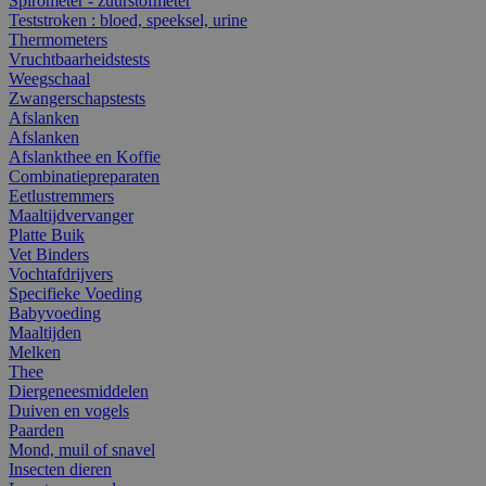
Spirometer - zuurstofmeter
Teststroken : bloed, speeksel, urine
Thermometers
Vruchtbaarheidstests
Weegschaal
Zwangerschapstests
Afslanken
Afslanken
Afslankthee en Koffie
Combinatiepreparaten
Eetlustremmers
Maaltijdvervanger
Platte Buik
Vet Binders
Vochtafdrijvers
Specifieke Voeding
Babyvoeding
Maaltijden
Melken
Thee
Diergeneesmiddelen
Duiven en vogels
Paarden
Mond, muil of snavel
Insecten dieren