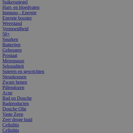
Suikerspiegel
Hart- en bloedvaten
Immuno - Energie
Energie booster
Weerstand
Vermoeidheid
50+
Snurken
Batterijen
Geheugen
Prostaat
Menopauze
Seksualiteit
Spieren en gewrichten
Steunkousen
Zware benen
Pillendozen
Acne
Bad en Douche
Badproducten
Douche Olie
Vaste Zeep
Zeer droge huid
Cellulitis
Cellulitis