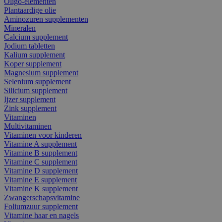
Oligo-elementen
Plantaardige olie
Aminozuren supplementen
Mineralen
Calcium supplement
Jodium tabletten
Kalium supplement
Koper supplement
Magnesium supplement
Selenium supplement
Silicium supplement
Ijzer supplement
Zink supplement
Vitaminen
Multivitaminen
Vitaminen voor kinderen
Vitamine A supplement
Vitamine B supplement
Vitamine C supplement
Vitamine D supplement
Vitamine E supplement
Vitamine K supplement
Zwangerschapsvitamine
Foliumzuur supplement
Vitamine haar en nagels