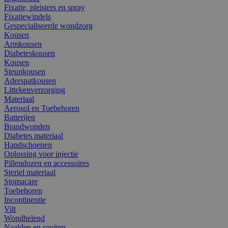
Fixatie, pleisters en spray
Fixatiewindels
Gespecialiseerde wondzorg
Kousen
Armkousen
Diabeteskousen
Kousen
Steunkousen
Aderspatkousen
Littekenverzorging
Materiaal
Aerosol en Toebehoren
Batterijen
Brandwonden
Diabetes materiaal
Handschoenen
Oplossing voor injectie
Pillendozen en accessoires
Steriel materiaal
Stomacare
Toebehoren
Incontinentie
Vilt
Wondhelend
Naalden en spuiten