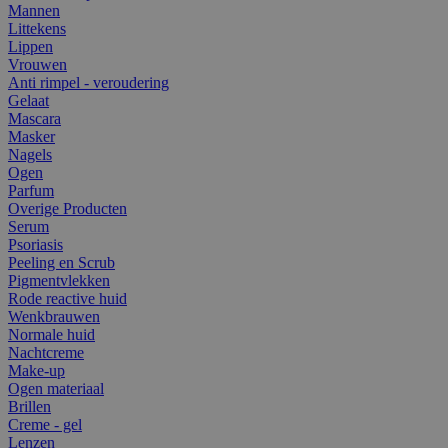
Mannen
Littekens
Lippen
Vrouwen
Anti rimpel - veroudering
Gelaat
Mascara
Masker
Nagels
Ogen
Parfum
Overige Producten
Serum
Psoriasis
Peeling en Scrub
Pigmentvlekken
Rode reactive huid
Wenkbrauwen
Normale huid
Nachtcreme
Make-up
Ogen materiaal
Brillen
Creme - gel
Lenzen