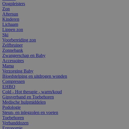
Oogpleisters
Zon
Aftersun
Kinderen
Lichaam
Lippen zon
Ski
Voorbereiding zon
Zelfbruiner
Zonnebank
Zwangerschap en Baby
Accessoires
Mama
Verzorging Baby
Bloedstelping en uitdrogen wonden
Compressen
EHBO
Cold - Hot therapie - warm/koud
Gipsverband en Toebehoren
Medische hulpmiddelen
Podologie
Steun- en inlegzolen en voeten
Toebehoren
Verbanddozen
Ergonomie