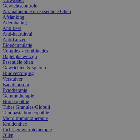
Volwassen
Gewichtscontrole
Aromatherapie en Essentiele Olien
Afslanking
Ademhaling
Anti-beet
Anti-haaruitval
Anti-Luizen
Bloedcirculatie
Complex - combinaties
Dagelijks welzijn
Essentiële oliën
Gewrichten & spieren
Huidverzorging
Verstuiver
Bachbloesem
Fytotherapie
Gemmotherapie
Homeopathie
Tubes Granules-Globuli
Tandpasta homeopathie
Micro-immunotherapie
Kruidenthee
Licht- en warmtetherapie
Oliën