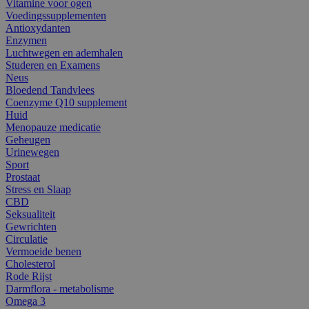
Vitamine voor ogen
Voedingssupplementen
Antioxydanten
Enzymen
Luchtwegen en ademhalen
Studeren en Examens
Neus
Bloedend Tandvlees
Coenzyme Q10 supplement
Huid
Menopauze medicatie
Geheugen
Urinewegen
Sport
Prostaat
Stress en Slaap
CBD
Seksualiteit
Gewrichten
Circulatie
Vermoeide benen
Cholesterol
Rode Rijst
Darmflora - metabolisme
Omega 3