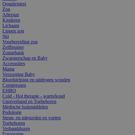
Oogpleisters
Zon
Aftersun
Kinderen
Lichaam
Lippen zon
Ski
Voorbereiding zon
Zelfbruiner
Zonnebank
Zwangerschap en Baby
Accessoires
Mama
Verzorging Baby
Bloedstelping en uitdrogen wonden
Compressen
EHBO
Cold - Hot therapie - warm/koud
Gipsverband en Toebehoren
Medische hulpmiddelen
Podologie
Steun- en inlegzolen en voeten
Toebehoren
Verbanddozen
Ergonomie