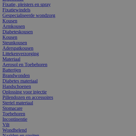
Fixatie, pleisters en spray
Fixatiewindels
Gespecialiseerde wondzorg
Kousen
Armkousen
Diabeteskousen
Kousen
Steunkousen
Aderspatkousen
Littekenverzorging
Materiaal
Aerosol en Toebehoren
Batterijen
Brandwonden
Diabetes materiaal
Handschoenen
Oplossing voor injectie
Pillendozen en accessoires
Steriel materiaal
Stomacare
Toebehoren
Incontinentie
Vilt
Wondhelend
Naalden en spuiten