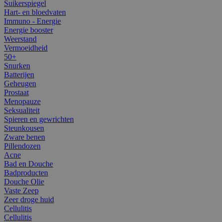
Suikerspiegel
Hart- en bloedvaten
Immuno - Energie
Energie booster
Weerstand
Vermoeidheid
50+
Snurken
Batterijen
Geheugen
Prostaat
Menopauze
Seksualiteit
Spieren en gewrichten
Steunkousen
Zware benen
Pillendozen
Acne
Bad en Douche
Badproducten
Douche Olie
Vaste Zeep
Zeer droge huid
Cellulitis
Cellulitis