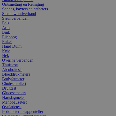
Ontsmetting en Reiniging
Sondes, baxters en catheters
Steriel wondverband
Steunverbanden
Pols
Arm
Buik
Elleboog
Enkel
Hand Duim
Knie
Nek
Overige verbanden
Thuistests
Alcoholtests
Bloeddrukmeters
Bodyfatmeter
Cholesteroltest
Drugtest
Glucosemeters
Hartslagmeter
Menopauzetest
Ovulatietest
Pedometer - stappenteller