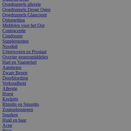
Oogdruppels allergie
Oogdruppels Droge Ogen
Oogdruppels Glaucoom
Ontsmetting
Middelen voor het Oor
Contraceptie
Condooms
Supplementen
Noodpil
Urinewegen en Prostaat
Overige geneesmiddelen
Hart en Vaatstelsel
Aambeien
Zware Benen
Doorbloeding
Verkoudheid
Allergie
Hoest
Keelpijn
Rhinitis en Sinusitis
Zoutoplossingen
Snurken
Huid en haar
Acne
Haar