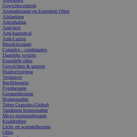
Volwassen
Gewichtscontrole
Aromatherapie en Essentiele Olien
Afslanking
Ademhaling
Anti-beet
Anti-haaruitval
Anti-Luizen
Bloedcirculatie
Complex - combinaties
Dagelijks welzijn
Essentiële oliën
Gewrichten & spieren
Huidverzorging
Verstuiver
Bachbloesem
Fytotherapie
Gemmotherapie
Homeopathie
Tubes Granules-Globuli
Tandpasta homeopathie
Micro-immunotherapie
Kruidenthee
Licht- en warmtetherapie
Oliën