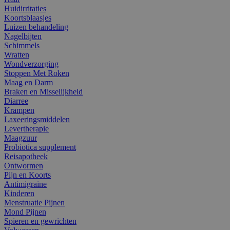
Huidirritaties
Koortsblaasjes
Luizen behandeling
Nagelbijten
Schimmels
Wratten
Wondverzorging
Stoppen Met Roken
Maag en Darm
Braken en Misselijkheid
Diarree
Krampen
Laxeeringsmiddelen
Levertherapie
Maagzuur
Probiotica supplement
Reisapotheek
Ontwormen
Pijn en Koorts
Antimigraine
Kinderen
Menstruatie Pijnen
Mond Pijnen
Spieren en gewrichten