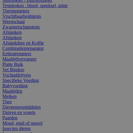
Spirometer - zuurstofmeter
Teststroken : bloed, speeksel, urine
Thermometers
Vruchtbaarheidstests
Weegschaal
Zwangerschapstests
Afslanken
Afslanken
Afslankthee en Koffie
Combinatiepreparaten
Eetlustremmers
Maaltijdvervanger
Platte Buik
Vet Binders
Vochtafdrijvers
Specifieke Voeding
Babyvoeding
Maaltijden
Melken
Thee
Diergeneesmiddelen
Duiven en vogels
Paarden
Mond, muil of snavel
Insecten dieren