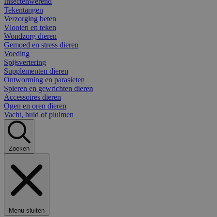
Insectenwerend
Tekentangen
Verzorging beten
Vlooien en teken
Wondzorg dieren
Gemoed en stress dieren
Voeding
Spijsvertering
Supplementen dieren
Ontworming en parasieten
Spieren en gewrichten dieren
Accessoires dieren
Ogen en oren dieren
Vacht, huid of pluimen
Zoeken
Menu sluiten