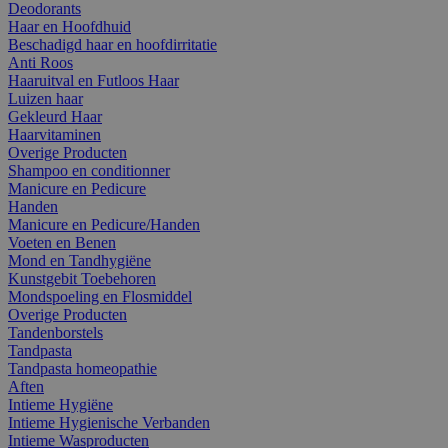
Deodorants
Haar en Hoofdhuid
Beschadigd haar en hoofdirritatie
Anti Roos
Haaruitval en Futloos Haar
Luizen haar
Gekleurd Haar
Haarvitaminen
Overige Producten
Shampoo en conditionner
Manicure en Pedicure
Handen
Manicure en Pedicure/Handen
Voeten en Benen
Mond en Tandhygiëne
Kunstgebit Toebehoren
Mondspoeling en Flosmiddel
Overige Producten
Tandenborstels
Tandpasta
Tandpasta homeopathie
Aften
Intieme Hygiëne
Intieme Hygienische Verbanden
Intieme Wasproducten