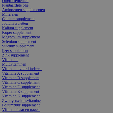
Oligo-elementen
Plantaardige olie
Aminozuren supplementen
Mineralen
Calcium supplement
Jodium tabletten
Kalium supplement
Koper supplement
Magnesium supplement
Selenium supplement
Silicium supplement
Ijzer supplement
Zink supplement
Vitaminen
Multivitaminen
Vitaminen voor kinderen
Vitamine A supplement
Vitamine B supplement
Vitamine C supplement
Vitamine D supplement
Vitamine E supplement
Vitamine K supplement
Zwangerschapsvitamine
Foliumzuur supplement
Vitamine haar en nagels