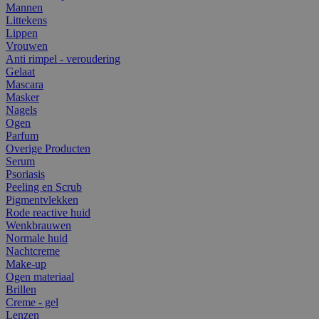
Mannen
Littekens
Lippen
Vrouwen
Anti rimpel - veroudering
Gelaat
Mascara
Masker
Nagels
Ogen
Parfum
Overige Producten
Serum
Psoriasis
Peeling en Scrub
Pigmentvlekken
Rode reactive huid
Wenkbrauwen
Normale huid
Nachtcreme
Make-up
Ogen materiaal
Brillen
Creme - gel
Lenzen