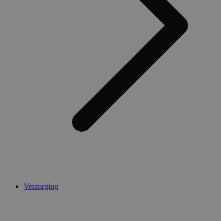
AWSALBCORS
1 week
Amazon.com Inc.
widget-
mediator.zopim.com
CookieScriptConsent
5 maanden 4
CookieScript
weken
.medibib.nl
Verzorging
Aanbieder