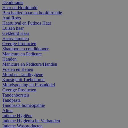
Deodorants
Haar en Hoofdhuid
Beschadigd haar en hoofdirritatie
Anti Roos
Haaruitval en Futloos Haar
Luizen haar
Gekleurd Haar
Haarvitaminen
Overige Producten
Shampoo en conditionner
Manicure en Pedicure
Handen
Manicure en Pedicure/Handen
Voeten en Benen
Mond en Tandhygiëne
Kunstgebit Toebehoren
Mondspoeling en Flosmiddel
Overige Producten
Tandenborstels
Tandpasta
Tandpasta homeopathie
Aften
Intieme Hygiëne
Intieme Hygienische Verbanden
Intieme Wasproducten