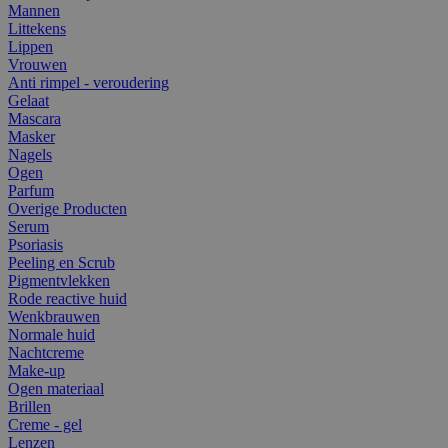
Mannen
Littekens
Lippen
Vrouwen
Anti rimpel - veroudering
Gelaat
Mascara
Masker
Nagels
Ogen
Parfum
Overige Producten
Serum
Psoriasis
Peeling en Scrub
Pigmentvlekken
Rode reactive huid
Wenkbrauwen
Normale huid
Nachtcreme
Make-up
Ogen materiaal
Brillen
Creme - gel
Lenzen