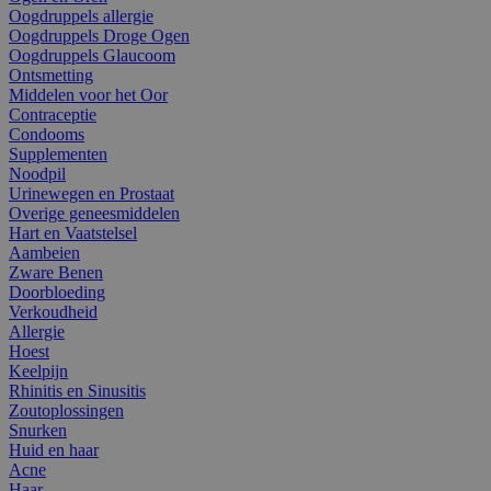
Oogdruppels allergie
Oogdruppels Droge Ogen
Oogdruppels Glaucoom
Ontsmetting
Middelen voor het Oor
Contraceptie
Condooms
Supplementen
Noodpil
Urinewegen en Prostaat
Overige geneesmiddelen
Hart en Vaatstelsel
Aambeien
Zware Benen
Doorbloeding
Verkoudheid
Allergie
Hoest
Keelpijn
Rhinitis en Sinusitis
Zoutoplossingen
Snurken
Huid en haar
Acne
Haar