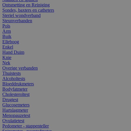
Ontsmetting en Reiniging
Sondes, baxters en catheters
Steriel wondverband
Steunverbanden
Pols
Arm
Buik
Elleboog
Enkel
Hand Duim
Knie
Nek
Overige verbanden
Thuistests
Alcoholtests
Bloeddrukmeters
Bodyfatmeter
Cholesteroltest
Drugtest
Glucosemeters
Hartslagmeter
Menopauzetest
Ovulatietest
Pedometer - stappenteller