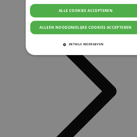
ALLE COOKIES ACCEPTEREN
ALLEEN NOODZAKELIJKE COOKIES ACCEPTEREN
DETAILS WEERGEVEN
STRIKT NOODZAKELIJKE COOKIES
PRESTATIE COOKIES
TARGETING COOKIES
FUNCTIONELE COOKIES
Strikt noodzakelijke cookies
Prestatie cookies