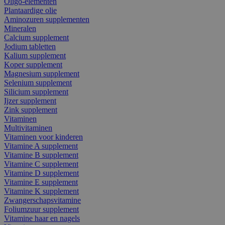
Oligo-elementen
Plantaardige olie
Aminozuren supplementen
Mineralen
Calcium supplement
Jodium tabletten
Kalium supplement
Koper supplement
Magnesium supplement
Selenium supplement
Silicium supplement
Ijzer supplement
Zink supplement
Vitaminen
Multivitaminen
Vitaminen voor kinderen
Vitamine A supplement
Vitamine B supplement
Vitamine C supplement
Vitamine D supplement
Vitamine E supplement
Vitamine K supplement
Zwangerschapsvitamine
Foliumzuur supplement
Vitamine haar en nagels