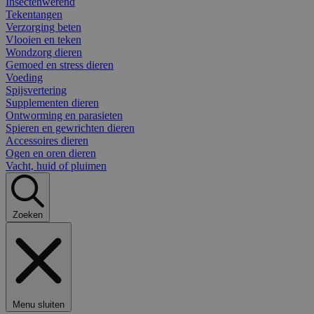
Insectenwerend
Tekentangen
Verzorging beten
Vlooien en teken
Wondzorg dieren
Gemoed en stress dieren
Voeding
Spijsvertering
Supplementen dieren
Ontworming en parasieten
Spieren en gewrichten dieren
Accessoires dieren
Ogen en oren dieren
Vacht, huid of pluimen
Zoeken
Menu sluiten