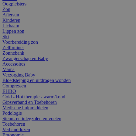
Oogpleisters
Zon
Aftersun
Kinderen
Lichaam
Lippen zon
Ski
Voorbereiding zon
Zelfbruiner
Zonnebank
Zwangerschap en Baby
Accessoires
Mama
Verzorging Baby
Bloedstelping en uitdrogen wonden
Compressen
EHBO
Cold - Hot therapie - warm/koud
Gipsverband en Toebehoren
Medische hulpmiddelen
Podologie
Steun- en inlegzolen en voeten
Toebehoren
Verbanddozen
Ergonomie