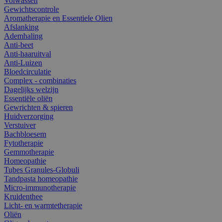
Volwassen
Gewichtscontrole
Aromatherapie en Essentiele Olien
Afslanking
Ademhaling
Anti-beet
Anti-haaruitval
Anti-Luizen
Bloedcirculatie
Complex - combinaties
Dagelijks welzijn
Essentiële oliën
Gewrichten & spieren
Huidverzorging
Verstuiver
Bachbloesem
Fytotherapie
Gemmotherapie
Homeopathie
Tubes Granules-Globuli
Tandpasta homeopathie
Micro-immunotherapie
Kruidenthee
Licht- en warmtetherapie
Oliën