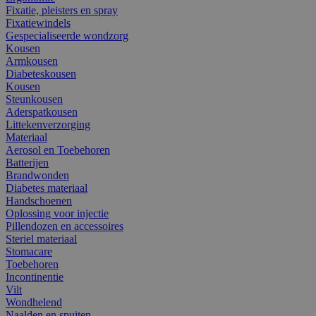
Fixatie, pleisters en spray
Fixatiewindels
Gespecialiseerde wondzorg
Kousen
Armkousen
Diabeteskousen
Kousen
Steunkousen
Aderspatkousen
Littekenverzorging
Materiaal
Aerosol en Toebehoren
Batterijen
Brandwonden
Diabetes materiaal
Handschoenen
Oplossing voor injectie
Pillendozen en accessoires
Steriel materiaal
Stomacare
Toebehoren
Incontinentie
Vilt
Wondhelend
Naalden en spuiten