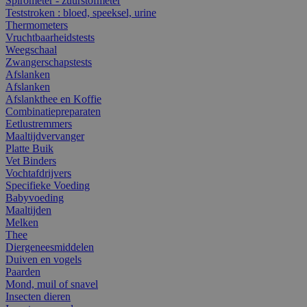
Spirometer - zuurstofmeter
Teststroken : bloed, speeksel, urine
Thermometers
Vruchtbaarheidstests
Weegschaal
Zwangerschapstests
Afslanken
Afslanken
Afslankthee en Koffie
Combinatiepreparaten
Eetlustremmers
Maaltijdvervanger
Platte Buik
Vet Binders
Vochtafdrijvers
Specifieke Voeding
Babyvoeding
Maaltijden
Melken
Thee
Diergeneesmiddelen
Duiven en vogels
Paarden
Mond, muil of snavel
Insecten dieren