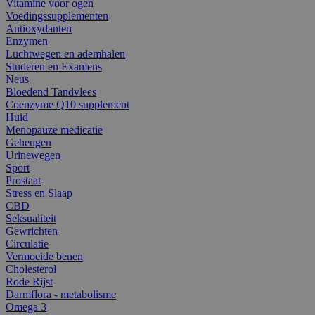
Vitamine voor ogen
Voedingssupplementen
Antioxydanten
Enzymen
Luchtwegen en ademhalen
Studeren en Examens
Neus
Bloedend Tandvlees
Coenzyme Q10 supplement
Huid
Menopauze medicatie
Geheugen
Urinewegen
Sport
Prostaat
Stress en Slaap
CBD
Seksualiteit
Gewrichten
Circulatie
Vermoeide benen
Cholesterol
Rode Rijst
Darmflora - metabolisme
Omega 3