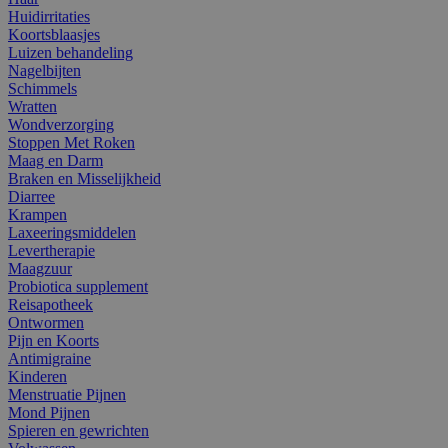
Huidirritaties
Koortsblaasjes
Luizen behandeling
Nagelbijten
Schimmels
Wratten
Wondverzorging
Stoppen Met Roken
Maag en Darm
Braken en Misselijkheid
Diarree
Krampen
Laxeeringsmiddelen
Levertherapie
Maagzuur
Probiotica supplement
Reisapotheek
Ontwormen
Pijn en Koorts
Antimigraine
Kinderen
Menstruatie Pijnen
Mond Pijnen
Spieren en gewrichten