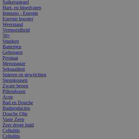
Suikerspiegel
Hart- en bloedvaten
Immuno - Energie
Energie booster
Weerstand
Vermoeidheid
50+
Snurken
Batterijen
Geheugen
Prostaat
Menopauze
Seksualiteit
Spieren en gewrichten
Steunkousen
Zware benen
Pillendozen
Acne
Bad en Douche
Badproducten
Douche Olie
Vaste Zeep
Zeer droge huid
Cellulitis
Cellulitis