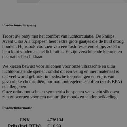
Productomschrijving
Troost uw baby met het comfort van luchtcirculatie. De Philips
Avent Ultra Air-fopspeen heeft extra grote gaatjes die de huid droog
houden. Hij is ook voorzien van een fosforescerend stipje, zodat u
hem kunt vinden als het licht uit is. Er zijn verschillende kleuren en
decoraties beschikbaar.
We kiezen bewust voor siliconen voor onze ultrazachte en ultra
luchtdoorlatende spenen, omdat dit een veilig en inert materiaal is
dat veel wordt gebruikt in medische toepassingen en vrij is van
gevaarlijke chemicaliën, hormoonontregelende stoffen (zoals BPA)
en allergenen.
Onze orthodontische en symmetrische spenen van zacht siliconen
zijn ontworpen voor een natuurlijke mond- en tandontwikkeling.
Productinformatie
CNK
4736104
Prijs (Incl. BTW)
€ 10,99