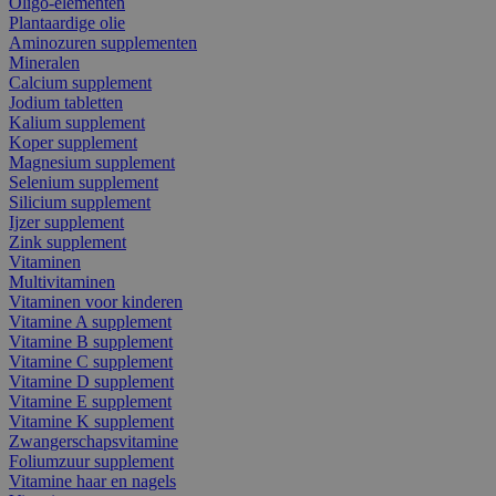
Oligo-elementen
Plantaardige olie
Aminozuren supplementen
Mineralen
Calcium supplement
Jodium tabletten
Kalium supplement
Koper supplement
Magnesium supplement
Selenium supplement
Silicium supplement
Ijzer supplement
Zink supplement
Vitaminen
Multivitaminen
Vitaminen voor kinderen
Vitamine A supplement
Vitamine B supplement
Vitamine C supplement
Vitamine D supplement
Vitamine E supplement
Vitamine K supplement
Zwangerschapsvitamine
Foliumzuur supplement
Vitamine haar en nagels