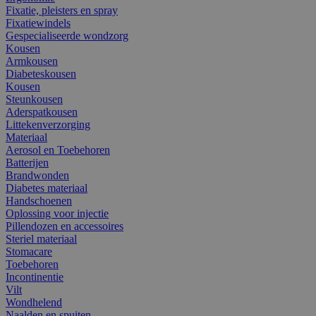
Fixatie, pleisters en spray
Fixatiewindels
Gespecialiseerde wondzorg
Kousen
Armkousen
Diabeteskousen
Kousen
Steunkousen
Aderspatkousen
Littekenverzorging
Materiaal
Aerosol en Toebehoren
Batterijen
Brandwonden
Diabetes materiaal
Handschoenen
Oplossing voor injectie
Pillendozen en accessoires
Steriel materiaal
Stomacare
Toebehoren
Incontinentie
Vilt
Wondhelend
Naalden en spuiten