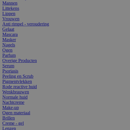
Mannen
Littekens
Lippen
Vrouwen
Anti rimpel - veroudering
Gelaat
Mascara
Masker
Nagels
Ogen
Parfum
Overige Producten
Serum
Psoriasis
Peeling en Scrub
Pigmentvlekken
Rode reactive huid
Wenkbrauwen
Normale huid
Nachtcreme
Make-up
Ogen materiaal
Brillen
Creme - gel
Lenzen