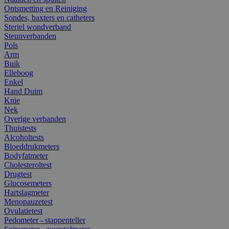
Ontsmetting en Reiniging
Sondes, baxters en catheters
Steriel wondverband
Steunverbanden
Pols
Arm
Buik
Elleboog
Enkel
Hand Duim
Knie
Nek
Overige verbanden
Thuistests
Alcoholtests
Bloeddrukmeters
Bodyfatmeter
Cholesteroltest
Drugtest
Glucosemeters
Hartslagmeter
Menopauzetest
Ovulatietest
Pedometer - stappenteller