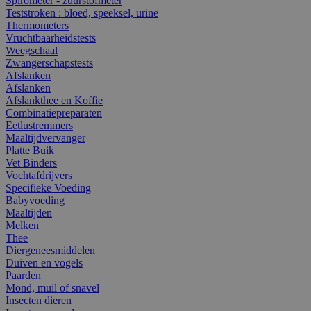
Spirometer - zuurstofmeter
Teststroken : bloed, speeksel, urine
Thermometers
Vruchtbaarheidstests
Weegschaal
Zwangerschapstests
Afslanken
Afslanken
Afslankthee en Koffie
Combinatiepreparaten
Eetlustremmers
Maaltijdvervanger
Platte Buik
Vet Binders
Vochtafdrijvers
Specifieke Voeding
Babyvoeding
Maaltijden
Melken
Thee
Diergeneesmiddelen
Duiven en vogels
Paarden
Mond, muil of snavel
Insecten dieren