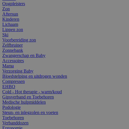
Oogpleisters
Zon
Aftersun
Kinderen
Lichaam
Lippen zon
Ski
Voorbereiding zon
Zelfbruiner
Zonnebank
Zwangerschap en Baby
Accessoires
Mama
Verzorging Baby
Bloedstelping en uitdrogen wonden
Compressen
EHBO
Cold - Hot therapie - warm/koud
Gipsverband en Toebehoren
Medische hulpmiddelen
Podologie
Steun- en inlegzolen en voeten
Toebehoren
Verbanddozen
Ergonomie