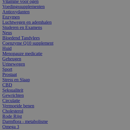
Vitamine voor ogen
Voedingssupplementen
Antioxydanten
Enzymen
Luchtwegen en ademhalen
Studeren en Examens
Neus
Bloedend Tandvlees
Coenzyme Q10 supplement
Huid
Menopauze medicatie
Geheugen
Urinewegen
Sport
Prostaat
Stress en Slaap
CBD
Seksualiteit
Gewrichten
Circulatie
Vermoeide benen
Cholesterol
Rode Rijst
Darmflora - metabolisme
Omega 3