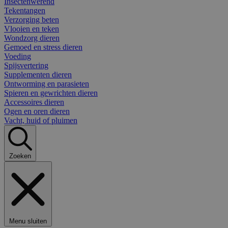
Insectenwerend
Tekentangen
Verzorging beten
Vlooien en teken
Wondzorg dieren
Gemoed en stress dieren
Voeding
Spijsvertering
Supplementen dieren
Ontworming en parasieten
Spieren en gewrichten dieren
Accessoires dieren
Ogen en oren dieren
Vacht, huid of pluimen
Zoeken
Menu sluiten