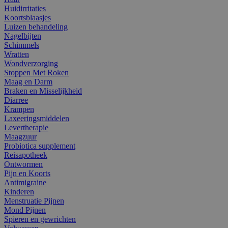
Huidirritaties
Koortsblaasjes
Luizen behandeling
Nagelbijten
Schimmels
Wratten
Wondverzorging
Stoppen Met Roken
Maag en Darm
Braken en Misselijkheid
Diarree
Krampen
Laxeeringsmiddelen
Levertherapie
Maagzuur
Probiotica supplement
Reisapotheek
Ontwormen
Pijn en Koorts
Antimigraine
Kinderen
Menstruatie Pijnen
Mond Pijnen
Spieren en gewrichten