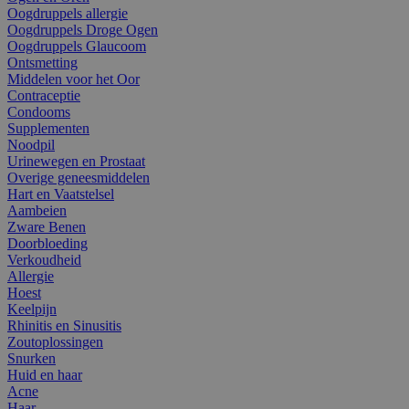
Oogdruppels allergie
Oogdruppels Droge Ogen
Oogdruppels Glaucoom
Ontsmetting
Middelen voor het Oor
Contraceptie
Condooms
Supplementen
Noodpil
Urinewegen en Prostaat
Overige geneesmiddelen
Hart en Vaatstelsel
Aambeien
Zware Benen
Doorbloeding
Verkoudheid
Allergie
Hoest
Keelpijn
Rhinitis en Sinusitis
Zoutoplossingen
Snurken
Huid en haar
Acne
Haar