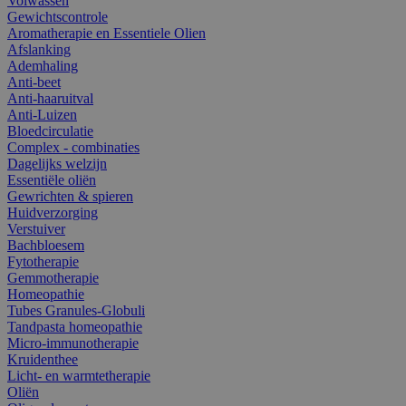
Volwassen
Gewichtscontrole
Aromatherapie en Essentiele Olien
Afslanking
Ademhaling
Anti-beet
Anti-haaruitval
Anti-Luizen
Bloedcirculatie
Complex - combinaties
Dagelijks welzijn
Essentiële oliën
Gewrichten & spieren
Huidverzorging
Verstuiver
Bachbloesem
Fytotherapie
Gemmotherapie
Homeopathie
Tubes Granules-Globuli
Tandpasta homeopathie
Micro-immunotherapie
Kruidenthee
Licht- en warmtetherapie
Oliën