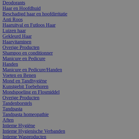
Deodorants
Haar en Hoofdhuid
Beschadigd haar en hoofdirritatie
Anti Roos
Haaruitval en Futloos Haar
Luizen haar
Gekleurd Haar
Haarvitaminen
Overige Producten
Shampoo en conditionner
Manicure en Pedicure
Handen
Manicure en Pedicure/Handen
Voeten en Benen
Mond en Tandhygiëne
Kunstgebit Toebehoren
Mondspoeling en Flosmiddel
Overige Producten
Tandenborstels
Tandpasta
Tandpasta homeopathie
Aften
Intieme Hygiëne
Intieme Hygienische Verbanden
Intieme Wasproducten