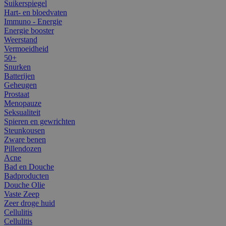
Suikerspiegel
Hart- en bloedvaten
Immuno - Energie
Energie booster
Weerstand
Vermoeidheid
50+
Snurken
Batterijen
Geheugen
Prostaat
Menopauze
Seksualiteit
Spieren en gewrichten
Steunkousen
Zware benen
Pillendozen
Acne
Bad en Douche
Badproducten
Douche Olie
Vaste Zeep
Zeer droge huid
Cellulitis
Cellulitis