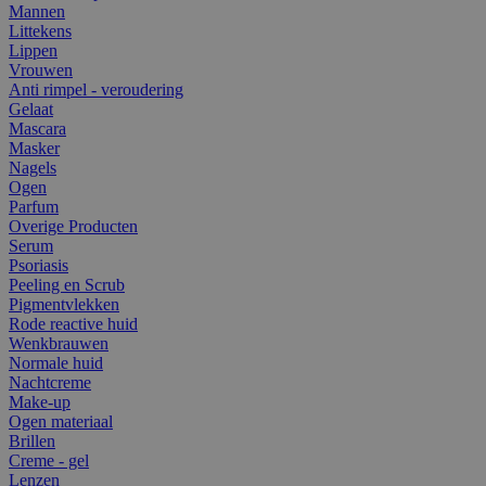
Mannen
Littekens
Lippen
Vrouwen
Anti rimpel - veroudering
Gelaat
Mascara
Masker
Nagels
Ogen
Parfum
Overige Producten
Serum
Psoriasis
Peeling en Scrub
Pigmentvlekken
Rode reactive huid
Wenkbrauwen
Normale huid
Nachtcreme
Make-up
Ogen materiaal
Brillen
Creme - gel
Lenzen