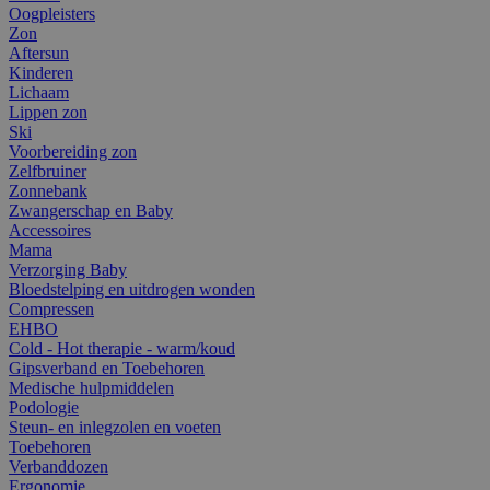
Oogpleisters
Zon
Aftersun
Kinderen
Lichaam
Lippen zon
Ski
Voorbereiding zon
Zelfbruiner
Zonnebank
Zwangerschap en Baby
Accessoires
Mama
Verzorging Baby
Bloedstelping en uitdrogen wonden
Compressen
EHBO
Cold - Hot therapie - warm/koud
Gipsverband en Toebehoren
Medische hulpmiddelen
Podologie
Steun- en inlegzolen en voeten
Toebehoren
Verbanddozen
Ergonomie