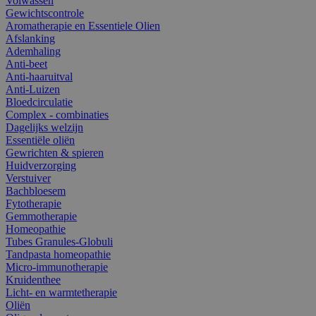
Volwassen
Gewichtscontrole
Aromatherapie en Essentiele Olien
Afslanking
Ademhaling
Anti-beet
Anti-haaruitval
Anti-Luizen
Bloedcirculatie
Complex - combinaties
Dagelijks welzijn
Essentiële oliën
Gewrichten & spieren
Huidverzorging
Verstuiver
Bachbloesem
Fytotherapie
Gemmotherapie
Homeopathie
Tubes Granules-Globuli
Tandpasta homeopathie
Micro-immunotherapie
Kruidenthee
Licht- en warmtetherapie
Oliën