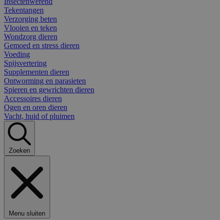
Insectenwerend
Tekentangen
Verzorging beten
Vlooien en teken
Wondzorg dieren
Gemoed en stress dieren
Voeding
Spijsvertering
Supplementen dieren
Ontworming en parasieten
Spieren en gewrichten dieren
Accessoires dieren
Ogen en oren dieren
Vacht, huid of pluimen
Zoeken
Menu sluiten