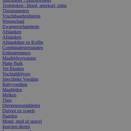
Spirometer - zuurstofmeter
Teststroken : bloed, speeksel, urine
Thermometers
Vruchtbaarheidstests
Weegschaal
Zwangerschapstests
Afslanken
Afslanken
Afslankthee en Koffie
Combinatiepreparaten
Eetlustremmers
Maaltijdvervanger
Platte Buik
Vet Binders
Vochtafdrijvers
Specifieke Voeding
Babyvoeding
Maaltijden
Melken
Thee
Diergeneesmiddelen
Duiven en vogels
Paarden
Mond, muil of snavel
Insecten dieren