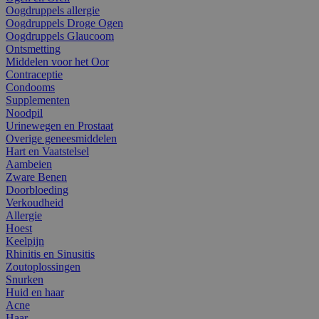
Oogdruppels allergie
Oogdruppels Droge Ogen
Oogdruppels Glaucoom
Ontsmetting
Middelen voor het Oor
Contraceptie
Condooms
Supplementen
Noodpil
Urinewegen en Prostaat
Overige geneesmiddelen
Hart en Vaatstelsel
Aambeien
Zware Benen
Doorbloeding
Verkoudheid
Allergie
Hoest
Keelpijn
Rhinitis en Sinusitis
Zoutoplossingen
Snurken
Huid en haar
Acne
Haar