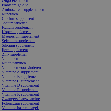
Oligo-elementen
Plantaardige olie
Aminozuren supplementen
Mineralen
Calcium supplement
Jodium tabletten
Kalium supplement
Koper supplement
Magnesium supplement
Selenium supplement
Silicium supplement
Ijzer supplement
Zink supplement
Vitaminen
Multivitaminen
Vitaminen voor kinderen
Vitamine A supplement
Vitamine B supplement
Vitamine C supplement
Vitamine D supplement
Vitamine E supplement
Vitamine K supplement
Zwangerschapsvitamine
Foliumzuur supplement
Vitamine haar en nagels