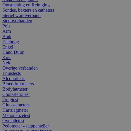
Ontsmetting en Reiniging
Sondes, baxters en catheters
Steriel wondverband
Steunverbanden
Pols
Arm
Buik
Elleboog
Enkel
Hand Duim
Knie
Nek
Overige verbanden
Thuistests
Alcoholtests
Bloeddrukmeters
Bodyfatmeter
Cholesteroltest
Drugtest
Glucosemeters
Hartslagmeter
Menopauzetest
Ovulatietest
Pedometer - stappenteller