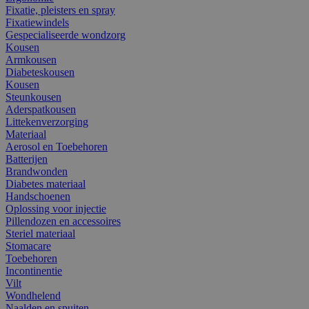
Fixatie, pleisters en spray
Fixatiewindels
Gespecialiseerde wondzorg
Kousen
Armkousen
Diabeteskousen
Kousen
Steunkousen
Aderspatkousen
Littekenverzorging
Materiaal
Aerosol en Toebehoren
Batterijen
Brandwonden
Diabetes materiaal
Handschoenen
Oplossing voor injectie
Pillendozen en accessoires
Steriel materiaal
Stomacare
Toebehoren
Incontinentie
Vilt
Wondhelend
Naalden en spuiten