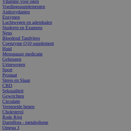
Vitamine voor ogen
Voedingssupplementen
Antioxydanten
Enzymen
Luchtwegen en ademhalen
Studeren en Examens
Neus
Bloedend Tandvlees
Coenzyme Q10 supplement
Huid
Menopauze medicatie
Geheugen
Urinewegen
Sport
Prostaat
Stress en Slaap
CBD
Seksualiteit
Gewrichten
Circulatie
Vermoeide benen
Cholesterol
Rode Rijst
Darmflora - metabolisme
Omega 3