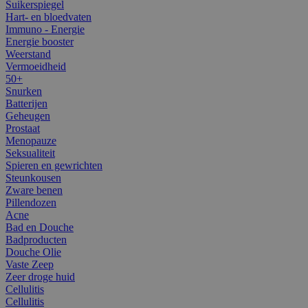
Suikerspiegel
Hart- en bloedvaten
Immuno - Energie
Energie booster
Weerstand
Vermoeidheid
50+
Snurken
Batterijen
Geheugen
Prostaat
Menopauze
Seksualiteit
Spieren en gewrichten
Steunkousen
Zware benen
Pillendozen
Acne
Bad en Douche
Badproducten
Douche Olie
Vaste Zeep
Zeer droge huid
Cellulitis
Cellulitis