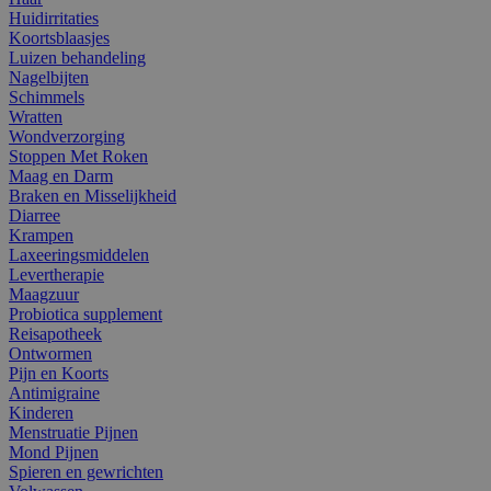
Huidirritaties
Koortsblaasjes
Luizen behandeling
Nagelbijten
Schimmels
Wratten
Wondverzorging
Stoppen Met Roken
Maag en Darm
Braken en Misselijkheid
Diarree
Krampen
Laxeeringsmiddelen
Levertherapie
Maagzuur
Probiotica supplement
Reisapotheek
Ontwormen
Pijn en Koorts
Antimigraine
Kinderen
Menstruatie Pijnen
Mond Pijnen
Spieren en gewrichten