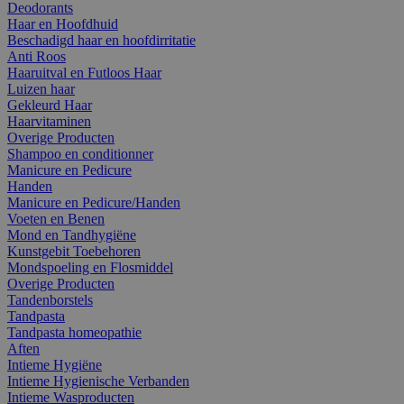
Deodorants
Haar en Hoofdhuid
Beschadigd haar en hoofdirritatie
Anti Roos
Haaruitval en Futloos Haar
Luizen haar
Gekleurd Haar
Haarvitaminen
Overige Producten
Shampoo en conditionner
Manicure en Pedicure
Handen
Manicure en Pedicure/Handen
Voeten en Benen
Mond en Tandhygiëne
Kunstgebit Toebehoren
Mondspoeling en Flosmiddel
Overige Producten
Tandenborstels
Tandpasta
Tandpasta homeopathie
Aften
Intieme Hygiëne
Intieme Hygienische Verbanden
Intieme Wasproducten