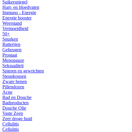
Suikerspiegel
Hart- en bloedvaten
Immuno - Energie
Energie booster
Weerstand
Vermoeidheid
50+
Snurken
Batterijen
Geheugen
Prostaat
Menopauze
Seksualiteit
Spieren en gewrichten
Steunkousen
Zware benen
Pillendozen
Acne
Bad en Douche
Badproducten
Douche Olie
Vaste Zeep
Zeer droge huid
Cellulitis
Cellulitis