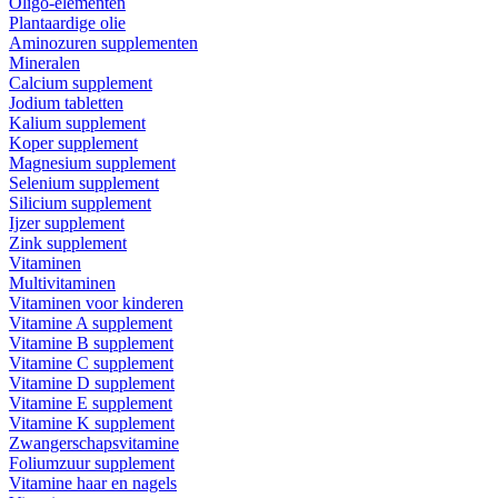
Oligo-elementen
Plantaardige olie
Aminozuren supplementen
Mineralen
Calcium supplement
Jodium tabletten
Kalium supplement
Koper supplement
Magnesium supplement
Selenium supplement
Silicium supplement
Ijzer supplement
Zink supplement
Vitaminen
Multivitaminen
Vitaminen voor kinderen
Vitamine A supplement
Vitamine B supplement
Vitamine C supplement
Vitamine D supplement
Vitamine E supplement
Vitamine K supplement
Zwangerschapsvitamine
Foliumzuur supplement
Vitamine haar en nagels