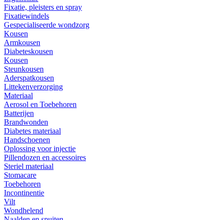
Fixatie, pleisters en spray
Fixatiewindels
Gespecialiseerde wondzorg
Kousen
Armkousen
Diabeteskousen
Kousen
Steunkousen
Aderspatkousen
Littekenverzorging
Materiaal
Aerosol en Toebehoren
Batterijen
Brandwonden
Diabetes materiaal
Handschoenen
Oplossing voor injectie
Pillendozen en accessoires
Steriel materiaal
Stomacare
Toebehoren
Incontinentie
Vilt
Wondhelend
Naalden en spuiten