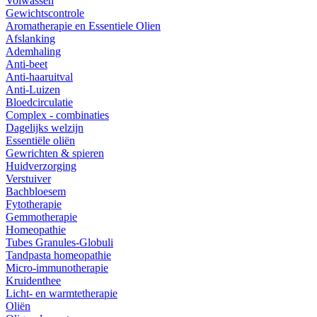
Volwassen
Gewichtscontrole
Aromatherapie en Essentiele Olien
Afslanking
Ademhaling
Anti-beet
Anti-haaruitval
Anti-Luizen
Bloedcirculatie
Complex - combinaties
Dagelijks welzijn
Essentiële oliën
Gewrichten & spieren
Huidverzorging
Verstuiver
Bachbloesem
Fytotherapie
Gemmotherapie
Homeopathie
Tubes Granules-Globuli
Tandpasta homeopathie
Micro-immunotherapie
Kruidenthee
Licht- en warmtetherapie
Oliën