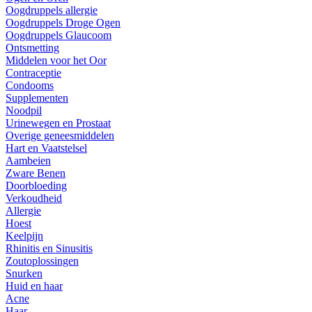
Oogdruppels allergie
Oogdruppels Droge Ogen
Oogdruppels Glaucoom
Ontsmetting
Middelen voor het Oor
Contraceptie
Condooms
Supplementen
Noodpil
Urinewegen en Prostaat
Overige geneesmiddelen
Hart en Vaatstelsel
Aambeien
Zware Benen
Doorbloeding
Verkoudheid
Allergie
Hoest
Keelpijn
Rhinitis en Sinusitis
Zoutoplossingen
Snurken
Huid en haar
Acne
Haar