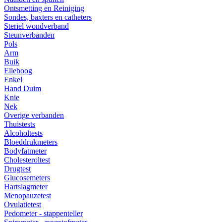
Ontsmetting en Reiniging
Sondes, baxters en catheters
Steriel wondverband
Steunverbanden
Pols
Arm
Buik
Elleboog
Enkel
Hand Duim
Knie
Nek
Overige verbanden
Thuistests
Alcoholtests
Bloeddrukmeters
Bodyfatmeter
Cholesteroltest
Drugtest
Glucosemeters
Hartslagmeter
Menopauzetest
Ovulatietest
Pedometer - stappenteller