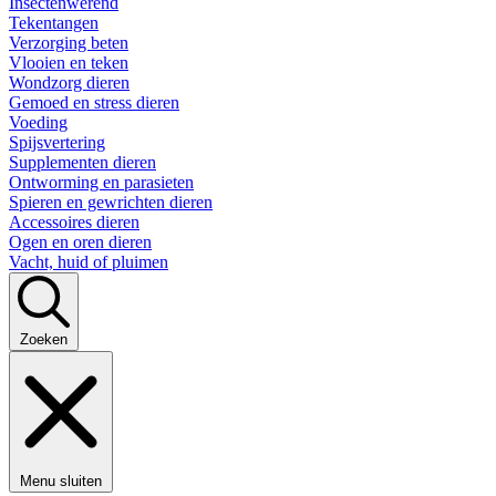
Insectenwerend
Tekentangen
Verzorging beten
Vlooien en teken
Wondzorg dieren
Gemoed en stress dieren
Voeding
Spijsvertering
Supplementen dieren
Ontworming en parasieten
Spieren en gewrichten dieren
Accessoires dieren
Ogen en oren dieren
Vacht, huid of pluimen
Zoeken
Menu sluiten