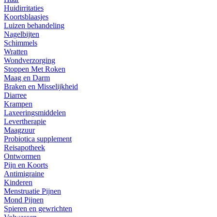
Huidirritaties
Koortsblaasjes
Luizen behandeling
Nagelbijten
Schimmels
Wratten
Wondverzorging
Stoppen Met Roken
Maag en Darm
Braken en Misselijkheid
Diarree
Krampen
Laxeeringsmiddelen
Levertherapie
Maagzuur
Probiotica supplement
Reisapotheek
Ontwormen
Pijn en Koorts
Antimigraine
Kinderen
Menstruatie Pijnen
Mond Pijnen
Spieren en gewrichten