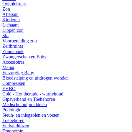
Oogpleisters
Zon
Aftersun
Kinderen
Lichaam
Lippen zon
Ski
Voorbereiding zon
Zelfbruiner
Zonnebank
Zwangerschap en Baby
Accessoires
Mama
Verzorging Baby
Bloedstelping en uitdrogen wonden
Compressen
EHBO
Cold - Hot therapie - warm/koud
Gipsverband en Toebehoren
Medische hulpmiddelen
Podologie
Steun- en inlegzolen en voeten
Toebehoren
Verbanddozen
Ergonomie