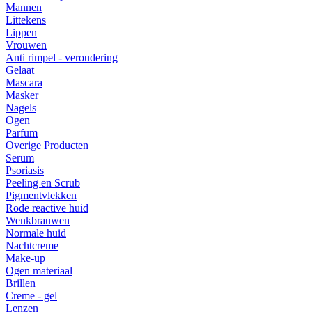
Mannen
Littekens
Lippen
Vrouwen
Anti rimpel - veroudering
Gelaat
Mascara
Masker
Nagels
Ogen
Parfum
Overige Producten
Serum
Psoriasis
Peeling en Scrub
Pigmentvlekken
Rode reactive huid
Wenkbrauwen
Normale huid
Nachtcreme
Make-up
Ogen materiaal
Brillen
Creme - gel
Lenzen