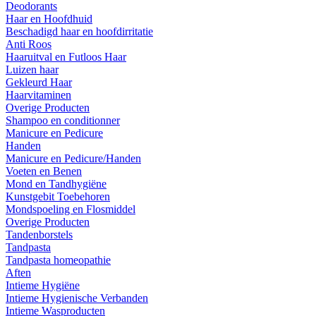
Deodorants
Haar en Hoofdhuid
Beschadigd haar en hoofdirritatie
Anti Roos
Haaruitval en Futloos Haar
Luizen haar
Gekleurd Haar
Haarvitaminen
Overige Producten
Shampoo en conditionner
Manicure en Pedicure
Handen
Manicure en Pedicure/Handen
Voeten en Benen
Mond en Tandhygiëne
Kunstgebit Toebehoren
Mondspoeling en Flosmiddel
Overige Producten
Tandenborstels
Tandpasta
Tandpasta homeopathie
Aften
Intieme Hygiëne
Intieme Hygienische Verbanden
Intieme Wasproducten