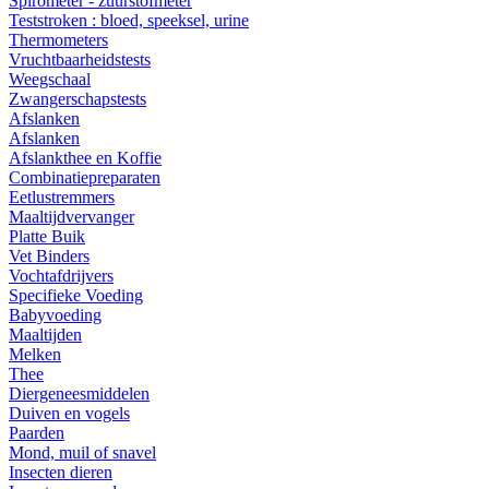
Spirometer - zuurstofmeter
Teststroken : bloed, speeksel, urine
Thermometers
Vruchtbaarheidstests
Weegschaal
Zwangerschapstests
Afslanken
Afslanken
Afslankthee en Koffie
Combinatiepreparaten
Eetlustremmers
Maaltijdvervanger
Platte Buik
Vet Binders
Vochtafdrijvers
Specifieke Voeding
Babyvoeding
Maaltijden
Melken
Thee
Diergeneesmiddelen
Duiven en vogels
Paarden
Mond, muil of snavel
Insecten dieren