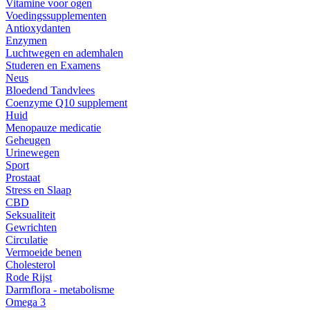
Vitamine voor ogen
Voedingssupplementen
Antioxydanten
Enzymen
Luchtwegen en ademhalen
Studeren en Examens
Neus
Bloedend Tandvlees
Coenzyme Q10 supplement
Huid
Menopauze medicatie
Geheugen
Urinewegen
Sport
Prostaat
Stress en Slaap
CBD
Seksualiteit
Gewrichten
Circulatie
Vermoeide benen
Cholesterol
Rode Rijst
Darmflora - metabolisme
Omega 3