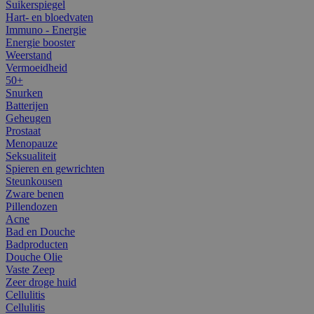
Suikerspiegel
Hart- en bloedvaten
Immuno - Energie
Energie booster
Weerstand
Vermoeidheid
50+
Snurken
Batterijen
Geheugen
Prostaat
Menopauze
Seksualiteit
Spieren en gewrichten
Steunkousen
Zware benen
Pillendozen
Acne
Bad en Douche
Badproducten
Douche Olie
Vaste Zeep
Zeer droge huid
Cellulitis
Cellulitis