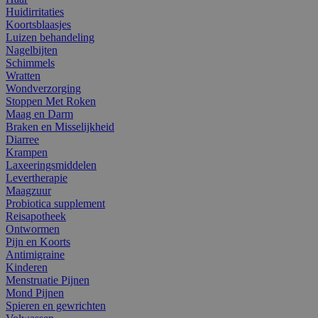
Huidirritaties
Koortsblaasjes
Luizen behandeling
Nagelbijten
Schimmels
Wratten
Wondverzorging
Stoppen Met Roken
Maag en Darm
Braken en Misselijkheid
Diarree
Krampen
Laxeeringsmiddelen
Levertherapie
Maagzuur
Probiotica supplement
Reisapotheek
Ontwormen
Pijn en Koorts
Antimigraine
Kinderen
Menstruatie Pijnen
Mond Pijnen
Spieren en gewrichten