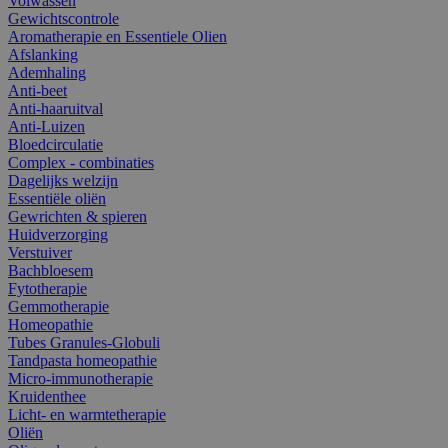
Volwassen
Gewichtscontrole
Aromatherapie en Essentiele Olien
Afslanking
Ademhaling
Anti-beet
Anti-haaruitval
Anti-Luizen
Bloedcirculatie
Complex - combinaties
Dagelijks welzijn
Essentiële oliën
Gewrichten & spieren
Huidverzorging
Verstuiver
Bachbloesem
Fytotherapie
Gemmotherapie
Homeopathie
Tubes Granules-Globuli
Tandpasta homeopathie
Micro-immunotherapie
Kruidenthee
Licht- en warmtetherapie
Oliën