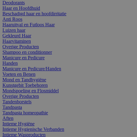
Deodorants
Haar en Hoofdhuid
Beschadigd haar en hoofdirritatie
Anti Roos
Haaruitval en Futloos Haar
Luizen haar
Gekleurd Haar
Haarvitaminen
Overige Producten
Shampoo en conditionner
Manicure en Pedicure
Handen
Manicure en Pedicure/Handen
Voeten en Benen
Mond en Tandhygiëne
Kunstgebit Toebehoren
Mondspoeling en Flosmiddel
Overige Producten
Tandenborstels
Tandpasta
Tandpasta homeopathie
Aften
Intieme Hygiëne
Intieme Hygienische Verbanden
Intieme Wasproducten