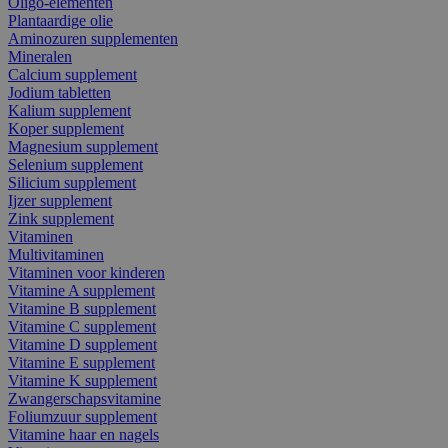
Oligo-elementen
Plantaardige olie
Aminozuren supplementen
Mineralen
Calcium supplement
Jodium tabletten
Kalium supplement
Koper supplement
Magnesium supplement
Selenium supplement
Silicium supplement
Ijzer supplement
Zink supplement
Vitaminen
Multivitaminen
Vitaminen voor kinderen
Vitamine A supplement
Vitamine B supplement
Vitamine C supplement
Vitamine D supplement
Vitamine E supplement
Vitamine K supplement
Zwangerschapsvitamine
Foliumzuur supplement
Vitamine haar en nagels