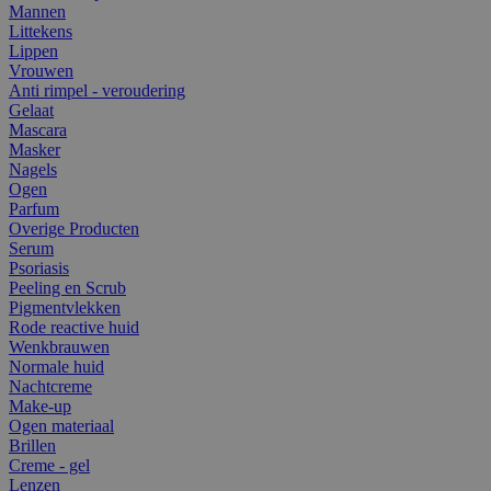
Mannen
Littekens
Lippen
Vrouwen
Anti rimpel - veroudering
Gelaat
Mascara
Masker
Nagels
Ogen
Parfum
Overige Producten
Serum
Psoriasis
Peeling en Scrub
Pigmentvlekken
Rode reactive huid
Wenkbrauwen
Normale huid
Nachtcreme
Make-up
Ogen materiaal
Brillen
Creme - gel
Lenzen