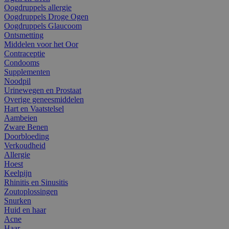
Oogdruppels allergie
Oogdruppels Droge Ogen
Oogdruppels Glaucoom
Ontsmetting
Middelen voor het Oor
Contraceptie
Condooms
Supplementen
Noodpil
Urinewegen en Prostaat
Overige geneesmiddelen
Hart en Vaatstelsel
Aambeien
Zware Benen
Doorbloeding
Verkoudheid
Allergie
Hoest
Keelpijn
Rhinitis en Sinusitis
Zoutoplossingen
Snurken
Huid en haar
Acne
Haar