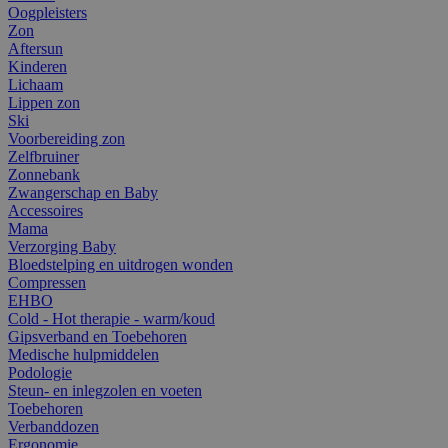
Oogpleisters
Zon
Aftersun
Kinderen
Lichaam
Lippen zon
Ski
Voorbereiding zon
Zelfbruiner
Zonnebank
Zwangerschap en Baby
Accessoires
Mama
Verzorging Baby
Bloedstelping en uitdrogen wonden
Compressen
EHBO
Cold - Hot therapie - warm/koud
Gipsverband en Toebehoren
Medische hulpmiddelen
Podologie
Steun- en inlegzolen en voeten
Toebehoren
Verbanddozen
Ergonomie