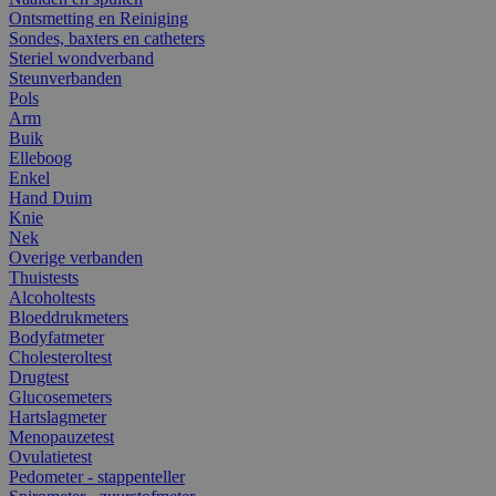
Ontsmetting en Reiniging
Sondes, baxters en catheters
Steriel wondverband
Steunverbanden
Pols
Arm
Buik
Elleboog
Enkel
Hand Duim
Knie
Nek
Overige verbanden
Thuistests
Alcoholtests
Bloeddrukmeters
Bodyfatmeter
Cholesteroltest
Drugtest
Glucosemeters
Hartslagmeter
Menopauzetest
Ovulatietest
Pedometer - stappenteller