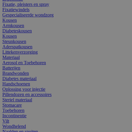
Fixatie, pleisters en spray
Fixatiewindels
Gespecialiseerde wondzorg
Kousen
Armkousen
Diabeteskousen
Kousen
Steunkousen
Aderspatkousen
Littekenverzorging
Materiaal
Aerosol en Toebehoren
Batterijen
Brandwonden
Diabetes materiaal
Handschoenen
Oplossing voor injectie
Pillendozen en accessoires
Steriel materiaal
Stomacare
Toebehoren
Incontinentie
Vilt
Wondhelend
Naalden en spuiten