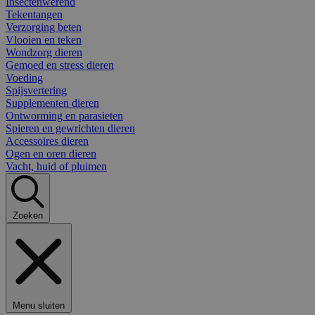
Insectenwerend
Tekentangen
Verzorging beten
Vlooien en teken
Wondzorg dieren
Gemoed en stress dieren
Voeding
Spijsvertering
Supplementen dieren
Ontworming en parasieten
Spieren en gewrichten dieren
Accessoires dieren
Ogen en oren dieren
Vacht, huid of pluimen
Zoeken
Menu sluiten