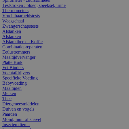
Spirometer - zuurstofmeter
Teststroken : bloed, speeksel, urine
Thermometers
Vruchtbaarheidstests
Weegschaal
Zwangerschapstests
Afslanken
Afslanken
Afslankthee en Koffie
Combinatiepreparaten
Eetlustremmers
Maaltijdvervanger
Platte Buik
Vet Binders
Vochtafdrijvers
Specifieke Voeding
Babyvoeding
Maaltijden
Melken
Thee
Diergeneesmiddelen
Duiven en vogels
Paarden
Mond, muil of snavel
Insecten dieren