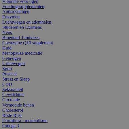
Vitamine voor ogen
Voedingssupplementen
Antioxydanten
Enzymen
Luchtwegen en ademhalen
Studeren en Examens
Neus
Bloedend Tandvlees
Coenzyme Q10 supplement
Huid
Menopauze medicatie
Geheugen
Urinewegen
Sport
Prostaat
Stress en Slaap
CBD
Seksualiteit
Gewrichten
Circulatie
Vermoeide benen
Cholesterol
Rode Rijst
Darmflora - metabolisme
Omega 3