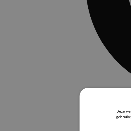
Deze web
gebruike