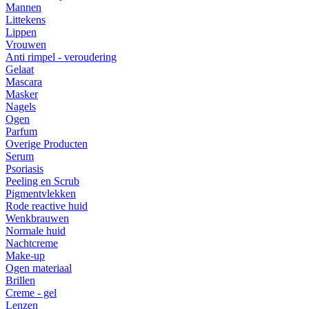
Mannen
Littekens
Lippen
Vrouwen
Anti rimpel - veroudering
Gelaat
Mascara
Masker
Nagels
Ogen
Parfum
Overige Producten
Serum
Psoriasis
Peeling en Scrub
Pigmentvlekken
Rode reactive huid
Wenkbrauwen
Normale huid
Nachtcreme
Make-up
Ogen materiaal
Brillen
Creme - gel
Lenzen