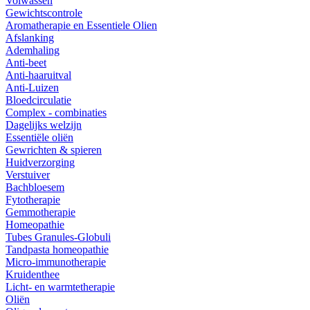
Volwassen
Gewichtscontrole
Aromatherapie en Essentiele Olien
Afslanking
Ademhaling
Anti-beet
Anti-haaruitval
Anti-Luizen
Bloedcirculatie
Complex - combinaties
Dagelijks welzijn
Essentiële oliën
Gewrichten & spieren
Huidverzorging
Verstuiver
Bachbloesem
Fytotherapie
Gemmotherapie
Homeopathie
Tubes Granules-Globuli
Tandpasta homeopathie
Micro-immunotherapie
Kruidenthee
Licht- en warmtetherapie
Oliën