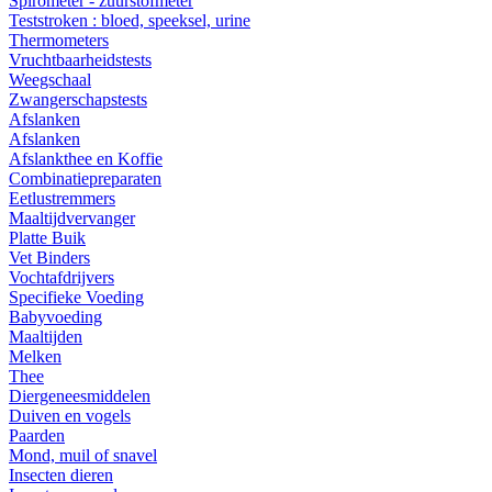
Spirometer - zuurstofmeter
Teststroken : bloed, speeksel, urine
Thermometers
Vruchtbaarheidstests
Weegschaal
Zwangerschapstests
Afslanken
Afslanken
Afslankthee en Koffie
Combinatiepreparaten
Eetlustremmers
Maaltijdvervanger
Platte Buik
Vet Binders
Vochtafdrijvers
Specifieke Voeding
Babyvoeding
Maaltijden
Melken
Thee
Diergeneesmiddelen
Duiven en vogels
Paarden
Mond, muil of snavel
Insecten dieren