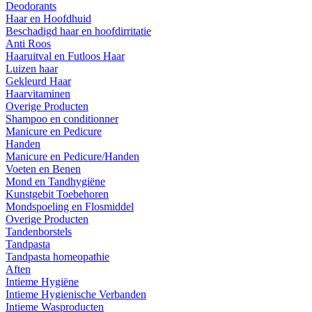
Deodorants
Haar en Hoofdhuid
Beschadigd haar en hoofdirritatie
Anti Roos
Haaruitval en Futloos Haar
Luizen haar
Gekleurd Haar
Haarvitaminen
Overige Producten
Shampoo en conditionner
Manicure en Pedicure
Handen
Manicure en Pedicure/Handen
Voeten en Benen
Mond en Tandhygiëne
Kunstgebit Toebehoren
Mondspoeling en Flosmiddel
Overige Producten
Tandenborstels
Tandpasta
Tandpasta homeopathie
Aften
Intieme Hygiëne
Intieme Hygienische Verbanden
Intieme Wasproducten