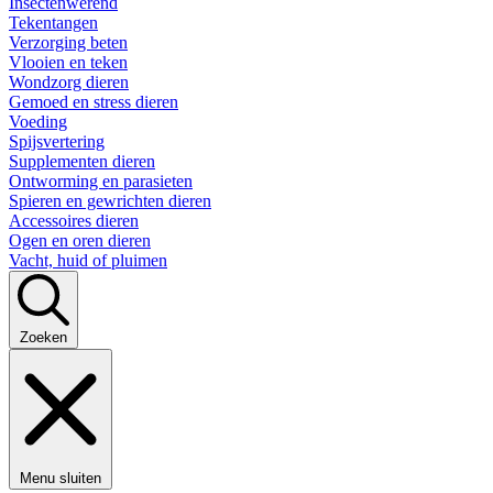
Insectenwerend
Tekentangen
Verzorging beten
Vlooien en teken
Wondzorg dieren
Gemoed en stress dieren
Voeding
Spijsvertering
Supplementen dieren
Ontworming en parasieten
Spieren en gewrichten dieren
Accessoires dieren
Ogen en oren dieren
Vacht, huid of pluimen
Zoeken
Menu sluiten