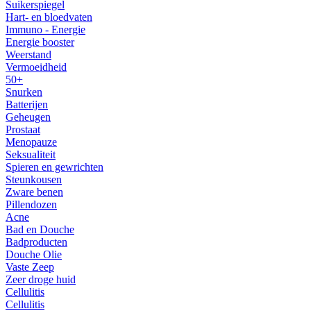
Suikerspiegel
Hart- en bloedvaten
Immuno - Energie
Energie booster
Weerstand
Vermoeidheid
50+
Snurken
Batterijen
Geheugen
Prostaat
Menopauze
Seksualiteit
Spieren en gewrichten
Steunkousen
Zware benen
Pillendozen
Acne
Bad en Douche
Badproducten
Douche Olie
Vaste Zeep
Zeer droge huid
Cellulitis
Cellulitis