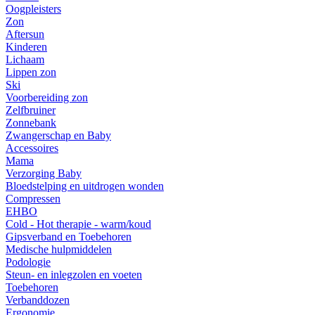
Oogpleisters
Zon
Aftersun
Kinderen
Lichaam
Lippen zon
Ski
Voorbereiding zon
Zelfbruiner
Zonnebank
Zwangerschap en Baby
Accessoires
Mama
Verzorging Baby
Bloedstelping en uitdrogen wonden
Compressen
EHBO
Cold - Hot therapie - warm/koud
Gipsverband en Toebehoren
Medische hulpmiddelen
Podologie
Steun- en inlegzolen en voeten
Toebehoren
Verbanddozen
Ergonomie