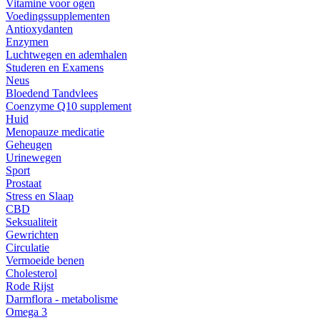
Vitamine voor ogen
Voedingssupplementen
Antioxydanten
Enzymen
Luchtwegen en ademhalen
Studeren en Examens
Neus
Bloedend Tandvlees
Coenzyme Q10 supplement
Huid
Menopauze medicatie
Geheugen
Urinewegen
Sport
Prostaat
Stress en Slaap
CBD
Seksualiteit
Gewrichten
Circulatie
Vermoeide benen
Cholesterol
Rode Rijst
Darmflora - metabolisme
Omega 3