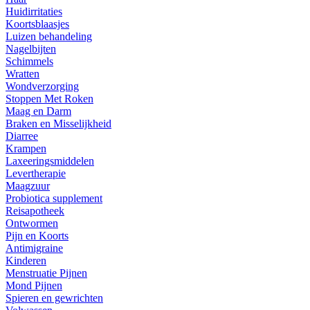
Huidirritaties
Koortsblaasjes
Luizen behandeling
Nagelbijten
Schimmels
Wratten
Wondverzorging
Stoppen Met Roken
Maag en Darm
Braken en Misselijkheid
Diarree
Krampen
Laxeeringsmiddelen
Levertherapie
Maagzuur
Probiotica supplement
Reisapotheek
Ontwormen
Pijn en Koorts
Antimigraine
Kinderen
Menstruatie Pijnen
Mond Pijnen
Spieren en gewrichten