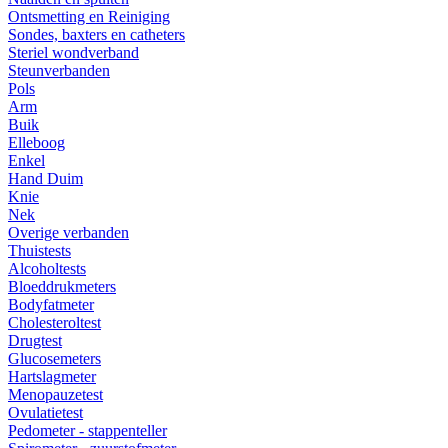
Ontsmetting en Reiniging
Sondes, baxters en catheters
Steriel wondverband
Steunverbanden
Pols
Arm
Buik
Elleboog
Enkel
Hand Duim
Knie
Nek
Overige verbanden
Thuistests
Alcoholtests
Bloeddrukmeters
Bodyfatmeter
Cholesteroltest
Drugtest
Glucosemeters
Hartslagmeter
Menopauzetest
Ovulatietest
Pedometer - stappenteller