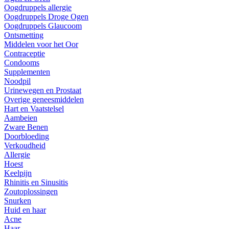
Oogdruppels allergie
Oogdruppels Droge Ogen
Oogdruppels Glaucoom
Ontsmetting
Middelen voor het Oor
Contraceptie
Condooms
Supplementen
Noodpil
Urinewegen en Prostaat
Overige geneesmiddelen
Hart en Vaatstelsel
Aambeien
Zware Benen
Doorbloeding
Verkoudheid
Allergie
Hoest
Keelpijn
Rhinitis en Sinusitis
Zoutoplossingen
Snurken
Huid en haar
Acne
Haar