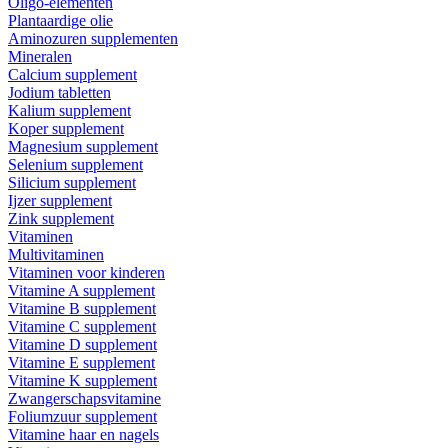
Oligo-elementen
Plantaardige olie
Aminozuren supplementen
Mineralen
Calcium supplement
Jodium tabletten
Kalium supplement
Koper supplement
Magnesium supplement
Selenium supplement
Silicium supplement
Ijzer supplement
Zink supplement
Vitaminen
Multivitaminen
Vitaminen voor kinderen
Vitamine A supplement
Vitamine B supplement
Vitamine C supplement
Vitamine D supplement
Vitamine E supplement
Vitamine K supplement
Zwangerschapsvitamine
Foliumzuur supplement
Vitamine haar en nagels