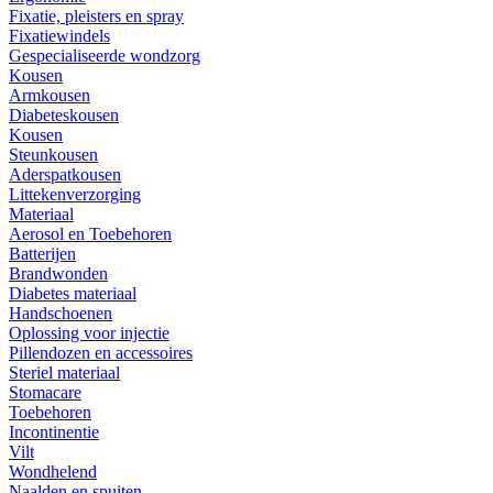
Fixatie, pleisters en spray
Fixatiewindels
Gespecialiseerde wondzorg
Kousen
Armkousen
Diabeteskousen
Kousen
Steunkousen
Aderspatkousen
Littekenverzorging
Materiaal
Aerosol en Toebehoren
Batterijen
Brandwonden
Diabetes materiaal
Handschoenen
Oplossing voor injectie
Pillendozen en accessoires
Steriel materiaal
Stomacare
Toebehoren
Incontinentie
Vilt
Wondhelend
Naalden en spuiten