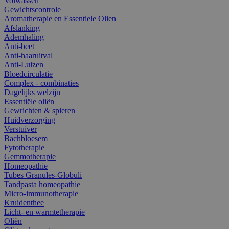
Volwassen
Gewichtscontrole
Aromatherapie en Essentiele Olien
Afslanking
Ademhaling
Anti-beet
Anti-haaruitval
Anti-Luizen
Bloedcirculatie
Complex - combinaties
Dagelijks welzijn
Essentiële oliën
Gewrichten & spieren
Huidverzorging
Verstuiver
Bachbloesem
Fytotherapie
Gemmotherapie
Homeopathie
Tubes Granules-Globuli
Tandpasta homeopathie
Micro-immunotherapie
Kruidenthee
Licht- en warmtetherapie
Oliën