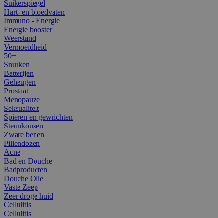
Suikerspiegel
Hart- en bloedvaten
Immuno - Energie
Energie booster
Weerstand
Vermoeidheid
50+
Snurken
Batterijen
Geheugen
Prostaat
Menopauze
Seksualiteit
Spieren en gewrichten
Steunkousen
Zware benen
Pillendozen
Acne
Bad en Douche
Badproducten
Douche Olie
Vaste Zeep
Zeer droge huid
Cellulitis
Cellulitis