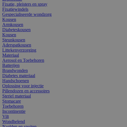
Fixatie, pleisters en spray
Fixatiewindels
Gespecialiseerde wondzorg
Kousen
Armkousen
Diabeteskousen
Kousen
Steunkousen
Aderspatkousen
Littekenverzorging
Materiaal
Aerosol en Toebehoren
Batterijen
Brandwonden
Diabetes materiaal
Handschoenen
Oplossing voor injectie
Pillendozen en accessoires
Steriel materiaal
Stomacare
Toebehoren
Incontinentie
Vilt
Wondhelend
Naalden en spuiten