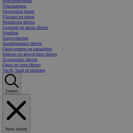
Insectenwerend
Tekentangen
Verzorging beten
Vlooien en teken
Wondzorg dieren
Gemoed en stress dieren
Voeding
Spijsvertering
Supplementen dieren
Ontworming en parasieten
Spieren en gewrichten dieren
Accessoires dieren
Ogen en oren dieren
Vacht, huid of pluimen
Zoeken
Menu sluiten