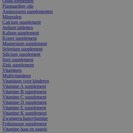
Oligo-elementen
Plantaardige olie
Aminozuren supplementen
Mineralen
Calcium supplement
Jodium tabletten
Kalium supplement
Koper supplement
Magnesium supplement
Selenium supplement
Silicium supplement
Ijzer supplement
Zink supplement
Vitaminen
Multivitaminen
Vitaminen voor kinderen
Vitamine A supplement
Vitamine B supplement
Vitamine C supplement
Vitamine D supplement
Vitamine E supplement
Vitamine K supplement
Zwangerschapsvitamine
Foliumzuur supplement
Vitamine haar en nagels