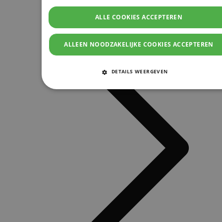
ALLE COOKIES ACCEPTEREN
ALLEEN NOODZAKELIJKE COOKIES ACCEPTEREN
DETAILS WEERGEVEN
STRIKT NOODZAKELIJKE COOKIES
PRESTATIE COOKIES
TARGETING COOKIES
FUNCTIONELE COOKIES
Strikt noodzakelijke cookies
Prestatie cookies