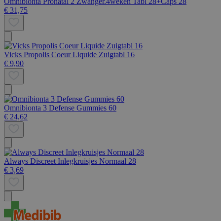
Omnibionta Pronatal 2 Zwanger.4weken Tabl 28+Caps 28
€ 31,75
Vicks Propolis Coeur Liquide Zuigtabl 16
€ 9,90
Omnibionta 3 Defense Gummies 60
€ 24,62
Always Discreet Inlegkruisjes Normaal 28
€ 3,69