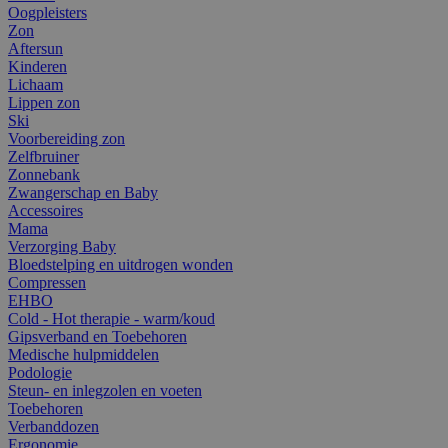
Oogpleisters
Zon
Aftersun
Kinderen
Lichaam
Lippen zon
Ski
Voorbereiding zon
Zelfbruiner
Zonnebank
Zwangerschap en Baby
Accessoires
Mama
Verzorging Baby
Bloedstelping en uitdrogen wonden
Compressen
EHBO
Cold - Hot therapie - warm/koud
Gipsverband en Toebehoren
Medische hulpmiddelen
Podologie
Steun- en inlegzolen en voeten
Toebehoren
Verbanddozen
Ergonomie