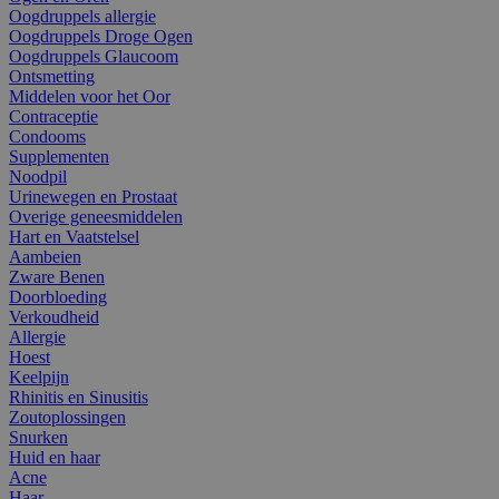
Oogdruppels allergie
Oogdruppels Droge Ogen
Oogdruppels Glaucoom
Ontsmetting
Middelen voor het Oor
Contraceptie
Condooms
Supplementen
Noodpil
Urinewegen en Prostaat
Overige geneesmiddelen
Hart en Vaatstelsel
Aambeien
Zware Benen
Doorbloeding
Verkoudheid
Allergie
Hoest
Keelpijn
Rhinitis en Sinusitis
Zoutoplossingen
Snurken
Huid en haar
Acne
Haar