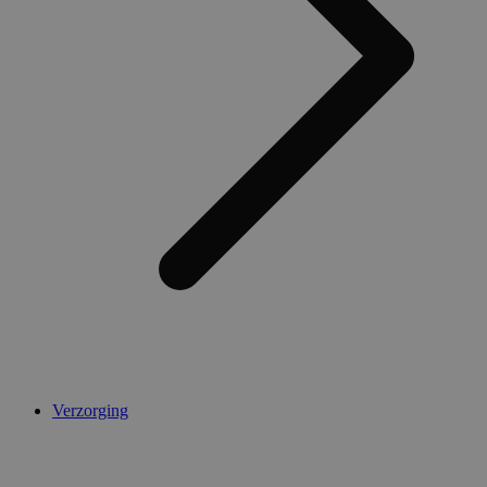
AWSALBCORS
1 week
Amazon.com Inc.
widget-
mediator.zopim.com
CookieScriptConsent
5 maanden 4
CookieScript
weken
.medibib.nl
Verzorging
Aanbieder