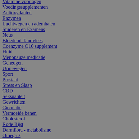
Vitamine voor ogen
Voedingssupplementen
Antioxydanten
Enzymen
Luchtwegen en ademhalen
Studeren en Examens
Neus
Bloedend Tandvlees
Coenzyme Q10 supplement
Huid
Menopauze medicatie
Geheugen
Urinewegen
Sport
Prostaat
Stress en Slaap
CBD
Seksualiteit
Gewrichten
Circulatie
Vermoeide benen
Cholesterol
Rode Rijst
Darmflora - metabolisme
Omega 3