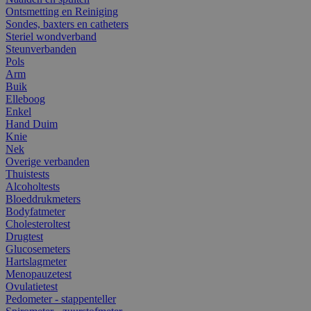
Ontsmetting en Reiniging
Sondes, baxters en catheters
Steriel wondverband
Steunverbanden
Pols
Arm
Buik
Elleboog
Enkel
Hand Duim
Knie
Nek
Overige verbanden
Thuistests
Alcoholtests
Bloeddrukmeters
Bodyfatmeter
Cholesteroltest
Drugtest
Glucosemeters
Hartslagmeter
Menopauzetest
Ovulatietest
Pedometer - stappenteller