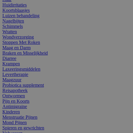
Huidirritaties
Koortsblaasjes
Luizen behandeling
Nagelbijten
Schimmels
Wratten
Wondverzorging
Stoppen Met Roken
Maag en Darm
Braken en Misselijkheid
Diarree
Krampen
Laxeeringsmiddelen
Levertherapie
Maagzuur
Probiotica supplement
Reisapotheek
Ontwormen
Pijn en Koorts
Antimigraine
Kinderen
Menstruatie Pijnen
Mond Pijnen
Spieren en gewrichten