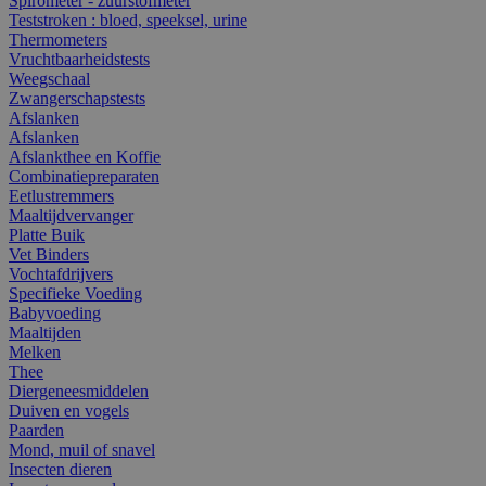
Spirometer - zuurstofmeter
Teststroken : bloed, speeksel, urine
Thermometers
Vruchtbaarheidstests
Weegschaal
Zwangerschapstests
Afslanken
Afslanken
Afslankthee en Koffie
Combinatiepreparaten
Eetlustremmers
Maaltijdvervanger
Platte Buik
Vet Binders
Vochtafdrijvers
Specifieke Voeding
Babyvoeding
Maaltijden
Melken
Thee
Diergeneesmiddelen
Duiven en vogels
Paarden
Mond, muil of snavel
Insecten dieren