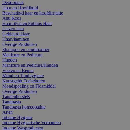
Deodorants
Haar en Hoofdhuid
Beschadigd haar en hoofdirritatie
Anti Roos
Haaruitval en Futloos Haar
Luizen haar
Gekleurd Haar
Haarvitaminen
Overige Producten
Shampoo en conditionner
Manicure en Pedicure
Handen
Manicure en Pedicure/Handen
Voeten en Benen
Mond en Tandhygiëne
Kunstgebit Toebehoren
Mondspoeling en Flosmiddel
Overige Producten
Tandenborstels
Tandpasta
Tandpasta homeopathie
Aften
Intieme Hygiëne
Intieme Hygienische Verbanden
Intieme Wasproducten