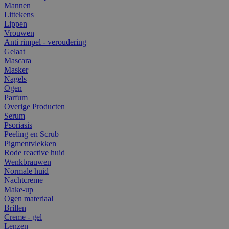
Mannen
Littekens
Lippen
Vrouwen
Anti rimpel - veroudering
Gelaat
Mascara
Masker
Nagels
Ogen
Parfum
Overige Producten
Serum
Psoriasis
Peeling en Scrub
Pigmentvlekken
Rode reactive huid
Wenkbrauwen
Normale huid
Nachtcreme
Make-up
Ogen materiaal
Brillen
Creme - gel
Lenzen