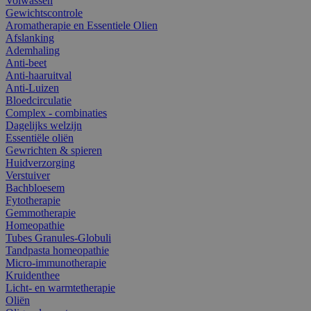
Volwassen
Gewichtscontrole
Aromatherapie en Essentiele Olien
Afslanking
Ademhaling
Anti-beet
Anti-haaruitval
Anti-Luizen
Bloedcirculatie
Complex - combinaties
Dagelijks welzijn
Essentiële oliën
Gewrichten & spieren
Huidverzorging
Verstuiver
Bachbloesem
Fytotherapie
Gemmotherapie
Homeopathie
Tubes Granules-Globuli
Tandpasta homeopathie
Micro-immunotherapie
Kruidenthee
Licht- en warmtetherapie
Oliën