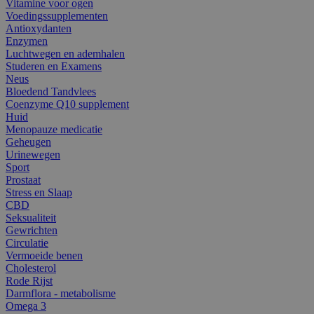
Vitamine voor ogen
Voedingssupplementen
Antioxydanten
Enzymen
Luchtwegen en ademhalen
Studeren en Examens
Neus
Bloedend Tandvlees
Coenzyme Q10 supplement
Huid
Menopauze medicatie
Geheugen
Urinewegen
Sport
Prostaat
Stress en Slaap
CBD
Seksualiteit
Gewrichten
Circulatie
Vermoeide benen
Cholesterol
Rode Rijst
Darmflora - metabolisme
Omega 3