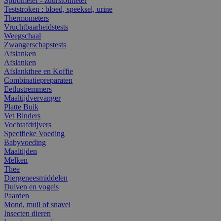
Spirometer - zuurstofmeter
Teststroken : bloed, speeksel, urine
Thermometers
Vruchtbaarheidstests
Weegschaal
Zwangerschapstests
Afslanken
Afslanken
Afslankthee en Koffie
Combinatiepreparaten
Eetlustremmers
Maaltijdvervanger
Platte Buik
Vet Binders
Vochtafdrijvers
Specifieke Voeding
Babyvoeding
Maaltijden
Melken
Thee
Diergeneesmiddelen
Duiven en vogels
Paarden
Mond, muil of snavel
Insecten dieren