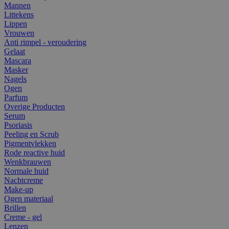
Mannen
Littekens
Lippen
Vrouwen
Anti rimpel - veroudering
Gelaat
Mascara
Masker
Nagels
Ogen
Parfum
Overige Producten
Serum
Psoriasis
Peeling en Scrub
Pigmentvlekken
Rode reactive huid
Wenkbrauwen
Normale huid
Nachtcreme
Make-up
Ogen materiaal
Brillen
Creme - gel
Lenzen