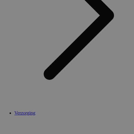
AWSALBCORS
1 week
Amazon.com Inc.
widget-
mediator.zopim.com
CookieScriptConsent
5 maanden 4
CookieScript
weken
.medibib.nl
Verzorging
Aanbieder