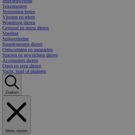
Insectenwerend
Tekentangen
Verzorging beten
Vlooien en teken
Wondzorg dieren
Gemoed en stress dieren
Voeding
Spijsvertering
Supplementen dieren
Ontworming en parasieten
Spieren en gewrichten dieren
Accessoires dieren
Ogen en oren dieren
Vacht, huid of pluimen
Zoeken
Menu sluiten