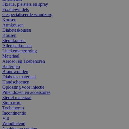
Fixatie, pleisters en spray
Fixatiewindels
Gespecialiseerde wondzorg
Kousen
Armkousen
Diabeteskousen
Kousen
Steunkousen
Aderspatkousen
Littekenverzorging
Materiaal
Aerosol en Toebehoren
Batterijen
Brandwonden
Diabetes materiaal
Handschoenen
Oplossing voor injectie
Pillendozen en accessoires
Steriel materiaal
Stomacare
Toebehoren
Incontinentie
Vilt
Wondhelend
Naalden en spuiten