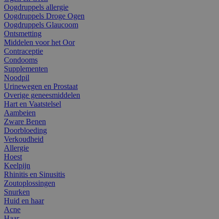
Oogdruppels allergie
Oogdruppels Droge Ogen
Oogdruppels Glaucoom
Ontsmetting
Middelen voor het Oor
Contraceptie
Condooms
Supplementen
Noodpil
Urinewegen en Prostaat
Overige geneesmiddelen
Hart en Vaatstelsel
Aambeien
Zware Benen
Doorbloeding
Verkoudheid
Allergie
Hoest
Keelpijn
Rhinitis en Sinusitis
Zoutoplossingen
Snurken
Huid en haar
Acne
Haar