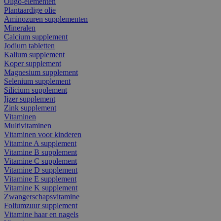
Oligo-elementen
Plantaardige olie
Aminozuren supplementen
Mineralen
Calcium supplement
Jodium tabletten
Kalium supplement
Koper supplement
Magnesium supplement
Selenium supplement
Silicium supplement
Ijzer supplement
Zink supplement
Vitaminen
Multivitaminen
Vitaminen voor kinderen
Vitamine A supplement
Vitamine B supplement
Vitamine C supplement
Vitamine D supplement
Vitamine E supplement
Vitamine K supplement
Zwangerschapsvitamine
Foliumzuur supplement
Vitamine haar en nagels