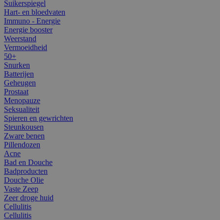
Suikerspiegel
Hart- en bloedvaten
Immuno - Energie
Energie booster
Weerstand
Vermoeidheid
50+
Snurken
Batterijen
Geheugen
Prostaat
Menopauze
Seksualiteit
Spieren en gewrichten
Steunkousen
Zware benen
Pillendozen
Acne
Bad en Douche
Badproducten
Douche Olie
Vaste Zeep
Zeer droge huid
Cellulitis
Cellulitis