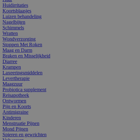
Huidirritaties
Koortsblaasjes
Luizen behandeling
Nagelbijten
Schimmels
Wratten
Wondverzorging
Stoppen Met Roken
Maag en Darm
Braken en Misselijkheid
Diarree
Krampen
Laxeeringsmiddelen
Levertherapie
Maagzuur
Probiotica supplement
Reisapotheek
Ontwormen
Pijn en Koorts
Antimigraine
Kinderen
Menstruatie Pijnen
Mond Pijnen
Spieren en gewrichten