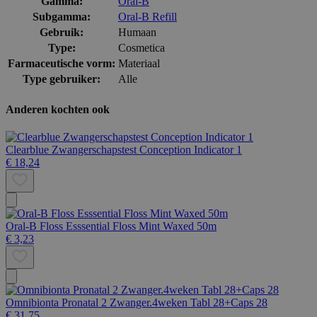
Gamma:
Oral-B
Subgamma:
Oral-B Refill
Gebruik:
Humaan
Type:
Cosmetica
Farmaceutische vorm:
Materiaal
Type gebruiker:
Alle
Anderen kochten ook
Clearblue Zwangerschapstest Conception Indicator 1
€ 18,24
Oral-B Floss Esssential Floss Mint Waxed 50m
€ 3,23
Omnibionta Pronatal 2 Zwanger.4weken Tabl 28+Caps 28
€ 31,75