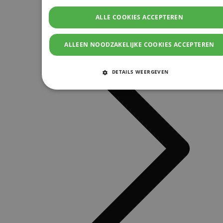
ALLE COOKIES ACCEPTEREN
ALLEEN NOODZAKELIJKE COOKIES ACCEPTEREN
DETAILS WEERGEVEN
STRIKT NOODZAKELIJKE COOKIES
PRESTATIE COOKIES
TARGETING COOKIES
FUNCTIONELE COOKIES
Strikt noodzakelijke cookies
Prestatie cookies