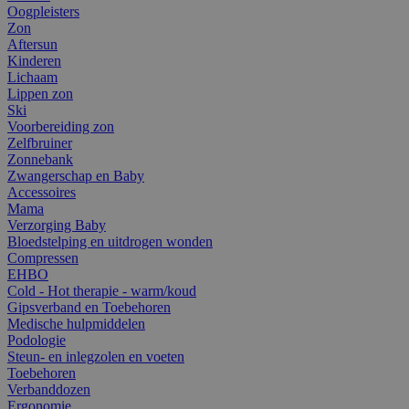
Oogpleisters
Zon
Aftersun
Kinderen
Lichaam
Lippen zon
Ski
Voorbereiding zon
Zelfbruiner
Zonnebank
Zwangerschap en Baby
Accessoires
Mama
Verzorging Baby
Bloedstelping en uitdrogen wonden
Compressen
EHBO
Cold - Hot therapie - warm/koud
Gipsverband en Toebehoren
Medische hulpmiddelen
Podologie
Steun- en inlegzolen en voeten
Toebehoren
Verbanddozen
Ergonomie