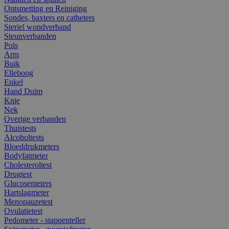
Ontsmetting en Reiniging
Sondes, baxters en catheters
Steriel wondverband
Steunverbanden
Pols
Arm
Buik
Elleboog
Enkel
Hand Duim
Knie
Nek
Overige verbanden
Thuistests
Alcoholtests
Bloeddrukmeters
Bodyfatmeter
Cholesteroltest
Drugtest
Glucosemeters
Hartslagmeter
Menopauzetest
Ovulatietest
Pedometer - stappenteller