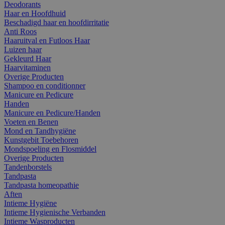
Deodorants
Haar en Hoofdhuid
Beschadigd haar en hoofdirritatie
Anti Roos
Haaruitval en Futloos Haar
Luizen haar
Gekleurd Haar
Haarvitaminen
Overige Producten
Shampoo en conditionner
Manicure en Pedicure
Handen
Manicure en Pedicure/Handen
Voeten en Benen
Mond en Tandhygiëne
Kunstgebit Toebehoren
Mondspoeling en Flosmiddel
Overige Producten
Tandenborstels
Tandpasta
Tandpasta homeopathie
Aften
Intieme Hygiëne
Intieme Hygienische Verbanden
Intieme Wasproducten