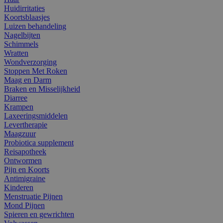
Huidirritaties
Koortsblaasjes
Luizen behandeling
Nagelbijten
Schimmels
Wratten
Wondverzorging
Stoppen Met Roken
Maag en Darm
Braken en Misselijkheid
Diarree
Krampen
Laxeeringsmiddelen
Levertherapie
Maagzuur
Probiotica supplement
Reisapotheek
Ontwormen
Pijn en Koorts
Antimigraine
Kinderen
Menstruatie Pijnen
Mond Pijnen
Spieren en gewrichten