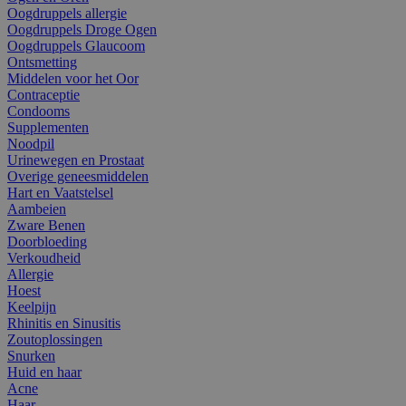
Oogdruppels allergie
Oogdruppels Droge Ogen
Oogdruppels Glaucoom
Ontsmetting
Middelen voor het Oor
Contraceptie
Condooms
Supplementen
Noodpil
Urinewegen en Prostaat
Overige geneesmiddelen
Hart en Vaatstelsel
Aambeien
Zware Benen
Doorbloeding
Verkoudheid
Allergie
Hoest
Keelpijn
Rhinitis en Sinusitis
Zoutoplossingen
Snurken
Huid en haar
Acne
Haar