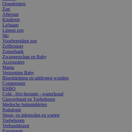
Oogpleisters
Zon
Aftersun
Kinderen
Lichaam
Lippen zon
Ski
Voorbereiding zon
Zelfbruiner
Zonnebank
Zwangerschap en Baby
Accessoires
Mama
Verzorging Baby
Bloedstelping en uitdrogen wonden
Compressen
EHBO
Cold - Hot therapie - warm/koud
Gipsverband en Toebehoren
Medische hulpmiddelen
Podologie
Steun- en inlegzolen en voeten
Toebehoren
Verbanddozen
Ergonomie