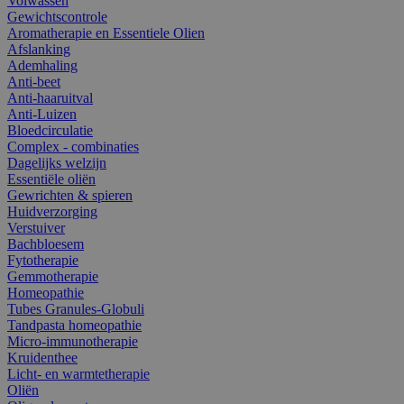
Volwassen
Gewichtscontrole
Aromatherapie en Essentiele Olien
Afslanking
Ademhaling
Anti-beet
Anti-haaruitval
Anti-Luizen
Bloedcirculatie
Complex - combinaties
Dagelijks welzijn
Essentiële oliën
Gewrichten & spieren
Huidverzorging
Verstuiver
Bachbloesem
Fytotherapie
Gemmotherapie
Homeopathie
Tubes Granules-Globuli
Tandpasta homeopathie
Micro-immunotherapie
Kruidenthee
Licht- en warmtetherapie
Oliën