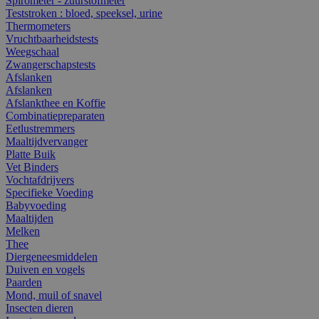
Spirometer - zuurstofmeter
Teststroken : bloed, speeksel, urine
Thermometers
Vruchtbaarheidstests
Weegschaal
Zwangerschapstests
Afslanken
Afslanken
Afslankthee en Koffie
Combinatiepreparaten
Eetlustremmers
Maaltijdvervanger
Platte Buik
Vet Binders
Vochtafdrijvers
Specifieke Voeding
Babyvoeding
Maaltijden
Melken
Thee
Diergeneesmiddelen
Duiven en vogels
Paarden
Mond, muil of snavel
Insecten dieren