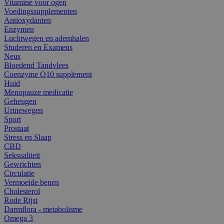
Vitamine voor ogen
Voedingssupplementen
Antioxydanten
Enzymen
Luchtwegen en ademhalen
Studeren en Examens
Neus
Bloedend Tandvlees
Coenzyme Q10 supplement
Huid
Menopauze medicatie
Geheugen
Urinewegen
Sport
Prostaat
Stress en Slaap
CBD
Seksualiteit
Gewrichten
Circulatie
Vermoeide benen
Cholesterol
Rode Rijst
Darmflora - metabolisme
Omega 3