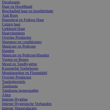
Deodorants
Haar en Hoofdhuid
Beschadigd haar en hoofdirritatie
Anti Roos
Haaruitval en Futloos Haar
Luizen haar
Gekleurd Haar
Haarvitaminen
Overige Producten
Shampoo en conditionner
Manicure en Pedicure
Handen
Manicure en Pedicure/Handen
Voeten en Benen
Mond en Tandhygiëne
Kunstgebit Toebehoren
Mondspoeling en Flosmiddel
Overige Producten
Tandenborstels
Tandpasta
Tandpasta homeopathie
Aften
Intieme Hygiëne
Intieme Hygienische Verbanden
Intieme Wasproducten