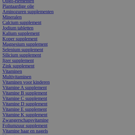
Oligo-elementen
Plantaardige olie
Aminozuren supplementen
Mineralen
Calcium supplement
Jodium tabletten
Kalium supplement
Koper supplement
Magnesium supplement
Selenium supplement
Silicium supplement
Ijzer supplement
Zink supplement
Vitaminen
Multivitaminen
Vitaminen voor kinderen
Vitamine A supplement
Vitamine B supplement
Vitamine C supplement
Vitamine D supplement
Vitamine E supplement
Vitamine K supplement
Zwangerschapsvitamine
Foliumzuur supplement
Vitamine haar en nagels