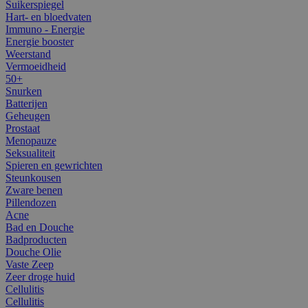
Suikerspiegel
Hart- en bloedvaten
Immuno - Energie
Energie booster
Weerstand
Vermoeidheid
50+
Snurken
Batterijen
Geheugen
Prostaat
Menopauze
Seksualiteit
Spieren en gewrichten
Steunkousen
Zware benen
Pillendozen
Acne
Bad en Douche
Badproducten
Douche Olie
Vaste Zeep
Zeer droge huid
Cellulitis
Cellulitis