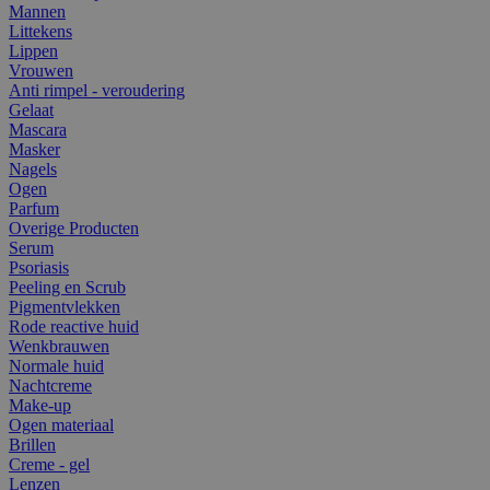
Mannen
Littekens
Lippen
Vrouwen
Anti rimpel - veroudering
Gelaat
Mascara
Masker
Nagels
Ogen
Parfum
Overige Producten
Serum
Psoriasis
Peeling en Scrub
Pigmentvlekken
Rode reactive huid
Wenkbrauwen
Normale huid
Nachtcreme
Make-up
Ogen materiaal
Brillen
Creme - gel
Lenzen