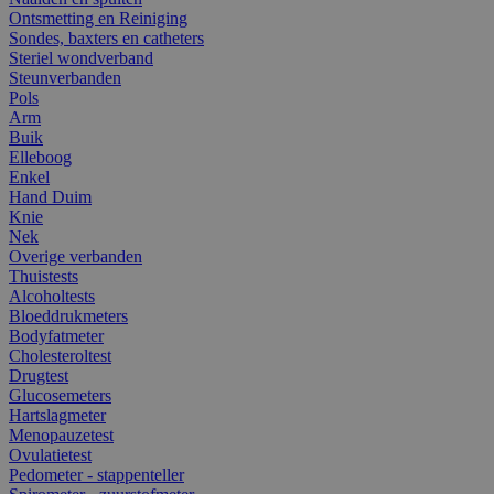
Ontsmetting en Reiniging
Sondes, baxters en catheters
Steriel wondverband
Steunverbanden
Pols
Arm
Buik
Elleboog
Enkel
Hand Duim
Knie
Nek
Overige verbanden
Thuistests
Alcoholtests
Bloeddrukmeters
Bodyfatmeter
Cholesteroltest
Drugtest
Glucosemeters
Hartslagmeter
Menopauzetest
Ovulatietest
Pedometer - stappenteller