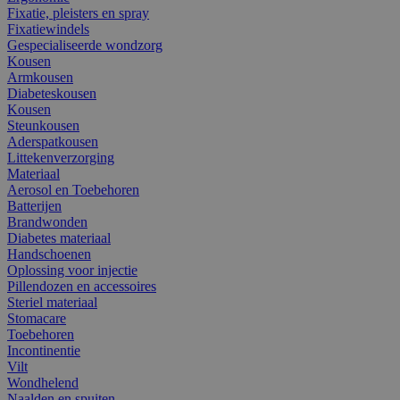
Fixatie, pleisters en spray
Fixatiewindels
Gespecialiseerde wondzorg
Kousen
Armkousen
Diabeteskousen
Kousen
Steunkousen
Aderspatkousen
Littekenverzorging
Materiaal
Aerosol en Toebehoren
Batterijen
Brandwonden
Diabetes materiaal
Handschoenen
Oplossing voor injectie
Pillendozen en accessoires
Steriel materiaal
Stomacare
Toebehoren
Incontinentie
Vilt
Wondhelend
Naalden en spuiten