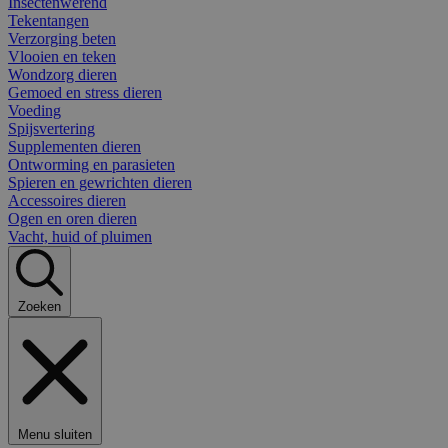
Insectenwerend
Tekentangen
Verzorging beten
Vlooien en teken
Wondzorg dieren
Gemoed en stress dieren
Voeding
Spijsvertering
Supplementen dieren
Ontworming en parasieten
Spieren en gewrichten dieren
Accessoires dieren
Ogen en oren dieren
Vacht, huid of pluimen
Zoeken
Menu sluiten