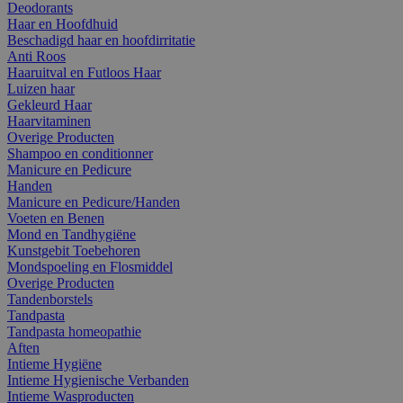
Deodorants
Haar en Hoofdhuid
Beschadigd haar en hoofdirritatie
Anti Roos
Haaruitval en Futloos Haar
Luizen haar
Gekleurd Haar
Haarvitaminen
Overige Producten
Shampoo en conditionner
Manicure en Pedicure
Handen
Manicure en Pedicure/Handen
Voeten en Benen
Mond en Tandhygiëne
Kunstgebit Toebehoren
Mondspoeling en Flosmiddel
Overige Producten
Tandenborstels
Tandpasta
Tandpasta homeopathie
Aften
Intieme Hygiëne
Intieme Hygienische Verbanden
Intieme Wasproducten