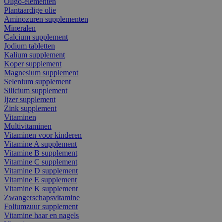
Oligo-elementen
Plantaardige olie
Aminozuren supplementen
Mineralen
Calcium supplement
Jodium tabletten
Kalium supplement
Koper supplement
Magnesium supplement
Selenium supplement
Silicium supplement
Ijzer supplement
Zink supplement
Vitaminen
Multivitaminen
Vitaminen voor kinderen
Vitamine A supplement
Vitamine B supplement
Vitamine C supplement
Vitamine D supplement
Vitamine E supplement
Vitamine K supplement
Zwangerschapsvitamine
Foliumzuur supplement
Vitamine haar en nagels