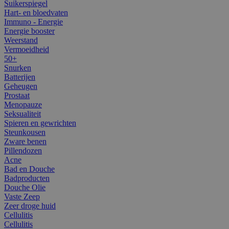
Suikerspiegel
Hart- en bloedvaten
Immuno - Energie
Energie booster
Weerstand
Vermoeidheid
50+
Snurken
Batterijen
Geheugen
Prostaat
Menopauze
Seksualiteit
Spieren en gewrichten
Steunkousen
Zware benen
Pillendozen
Acne
Bad en Douche
Badproducten
Douche Olie
Vaste Zeep
Zeer droge huid
Cellulitis
Cellulitis