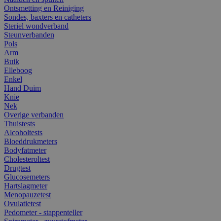
Ontsmetting en Reiniging
Sondes, baxters en catheters
Steriel wondverband
Steunverbanden
Pols
Arm
Buik
Elleboog
Enkel
Hand Duim
Knie
Nek
Overige verbanden
Thuistests
Alcoholtests
Bloeddrukmeters
Bodyfatmeter
Cholesteroltest
Drugtest
Glucosemeters
Hartslagmeter
Menopauzetest
Ovulatietest
Pedometer - stappenteller