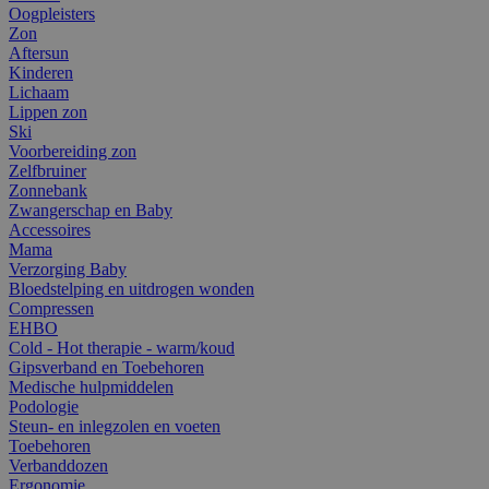
Oogpleisters
Zon
Aftersun
Kinderen
Lichaam
Lippen zon
Ski
Voorbereiding zon
Zelfbruiner
Zonnebank
Zwangerschap en Baby
Accessoires
Mama
Verzorging Baby
Bloedstelping en uitdrogen wonden
Compressen
EHBO
Cold - Hot therapie - warm/koud
Gipsverband en Toebehoren
Medische hulpmiddelen
Podologie
Steun- en inlegzolen en voeten
Toebehoren
Verbanddozen
Ergonomie