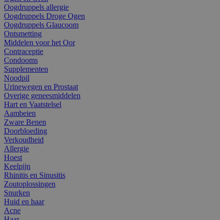
Oogdruppels allergie
Oogdruppels Droge Ogen
Oogdruppels Glaucoom
Ontsmetting
Middelen voor het Oor
Contraceptie
Condooms
Supplementen
Noodpil
Urinewegen en Prostaat
Overige geneesmiddelen
Hart en Vaatstelsel
Aambeien
Zware Benen
Doorbloeding
Verkoudheid
Allergie
Hoest
Keelpijn
Rhinitis en Sinusitis
Zoutoplossingen
Snurken
Huid en haar
Acne
Haar