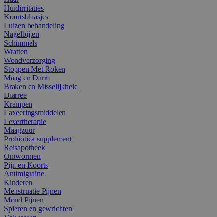
Huidirritaties
Koortsblaasjes
Luizen behandeling
Nagelbijten
Schimmels
Wratten
Wondverzorging
Stoppen Met Roken
Maag en Darm
Braken en Misselijkheid
Diarree
Krampen
Laxeeringsmiddelen
Levertherapie
Maagzuur
Probiotica supplement
Reisapotheek
Ontwormen
Pijn en Koorts
Antimigraine
Kinderen
Menstruatie Pijnen
Mond Pijnen
Spieren en gewrichten