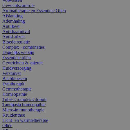
Volwassen
Gewichtscontrole
Aromatherapie en Essentiele Olien
Afslanking
Ademhaling
Anti-beet
Anti-haaruitval
Anti-Luizen
Bloedcirculatie
Complex - combinaties
Dagelijks welzijn
Essentiële oliën
Gewrichten & spieren
Huidverzorging
Verstuiver
Bachbloesem
Fytotherapie
Gemmotherapie
Homeopathie
Tubes Granules-Globuli
Tandpasta homeopathie
Micro-immunotherapie
Kruidenthee
Licht- en warmtetherapie
Oliën