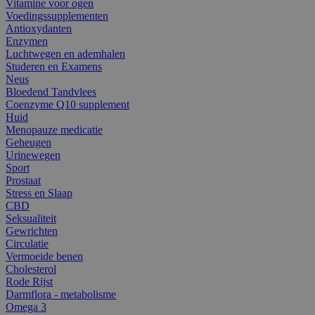
Vitamine voor ogen
Voedingssupplementen
Antioxydanten
Enzymen
Luchtwegen en ademhalen
Studeren en Examens
Neus
Bloedend Tandvlees
Coenzyme Q10 supplement
Huid
Menopauze medicatie
Geheugen
Urinewegen
Sport
Prostaat
Stress en Slaap
CBD
Seksualiteit
Gewrichten
Circulatie
Vermoeide benen
Cholesterol
Rode Rijst
Darmflora - metabolisme
Omega 3