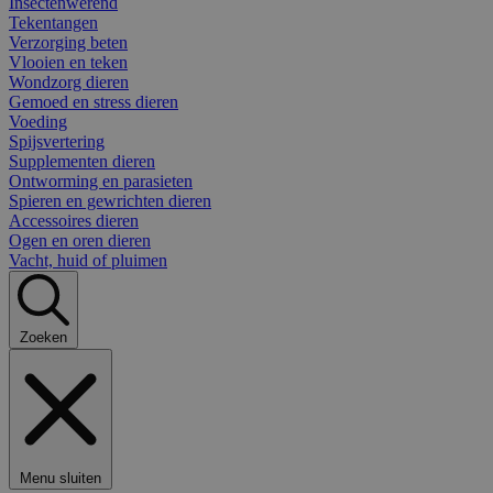
Insectenwerend
Tekentangen
Verzorging beten
Vlooien en teken
Wondzorg dieren
Gemoed en stress dieren
Voeding
Spijsvertering
Supplementen dieren
Ontworming en parasieten
Spieren en gewrichten dieren
Accessoires dieren
Ogen en oren dieren
Vacht, huid of pluimen
Zoeken
Menu sluiten