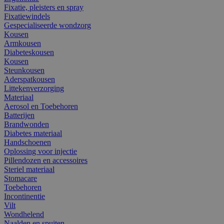
Fixatie, pleisters en spray
Fixatiewindels
Gespecialiseerde wondzorg
Kousen
Armkousen
Diabeteskousen
Kousen
Steunkousen
Aderspatkousen
Littekenverzorging
Materiaal
Aerosol en Toebehoren
Batterijen
Brandwonden
Diabetes materiaal
Handschoenen
Oplossing voor injectie
Pillendozen en accessoires
Steriel materiaal
Stomacare
Toebehoren
Incontinentie
Vilt
Wondhelend
Naalden en spuiten