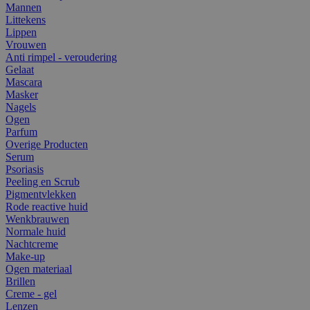
Mannen
Littekens
Lippen
Vrouwen
Anti rimpel - veroudering
Gelaat
Mascara
Masker
Nagels
Ogen
Parfum
Overige Producten
Serum
Psoriasis
Peeling en Scrub
Pigmentvlekken
Rode reactive huid
Wenkbrauwen
Normale huid
Nachtcreme
Make-up
Ogen materiaal
Brillen
Creme - gel
Lenzen