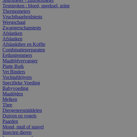
Spirometer - zuurstofmeter
Teststroken : bloed, speeksel, urine
Thermometers
Vruchtbaarheidstests
Weegschaal
Zwangerschapstests
Afslanken
Afslanken
Afslankthee en Koffie
Combinatiepreparaten
Eetlustremmers
Maaltijdvervanger
Platte Buik
Vet Binders
Vochtafdrijvers
Specifieke Voeding
Babyvoeding
Maaltijden
Melken
Thee
Diergeneesmiddelen
Duiven en vogels
Paarden
Mond, muil of snavel
Insecten dieren