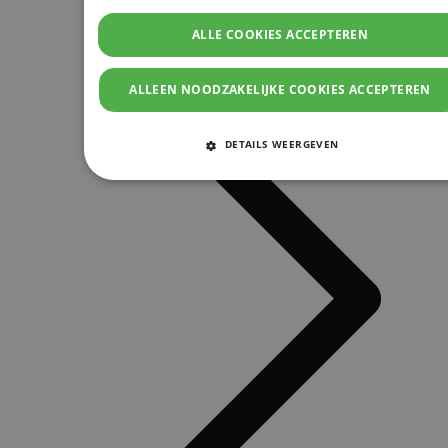
ALLE COOKIES ACCEPTEREN
ALLEEN NOODZAKELIJKE COOKIES ACCEPTEREN
DETAILS WEERGEVEN
STRIKT NOODZAKELIJKE COOKIES
PRESTATIE COOKIES
TARGETING COOKIES
FUNCTIONELE COOKIES
Strikt noodzakelijke cookies
Prestatie cookies