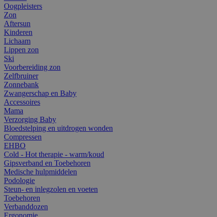
Oogpleisters
Zon
Aftersun
Kinderen
Lichaam
Lippen zon
Ski
Voorbereiding zon
Zelfbruiner
Zonnebank
Zwangerschap en Baby
Accessoires
Mama
Verzorging Baby
Bloedstelping en uitdrogen wonden
Compressen
EHBO
Cold - Hot therapie - warm/koud
Gipsverband en Toebehoren
Medische hulpmiddelen
Podologie
Steun- en inlegzolen en voeten
Toebehoren
Verbanddozen
Ergonomie