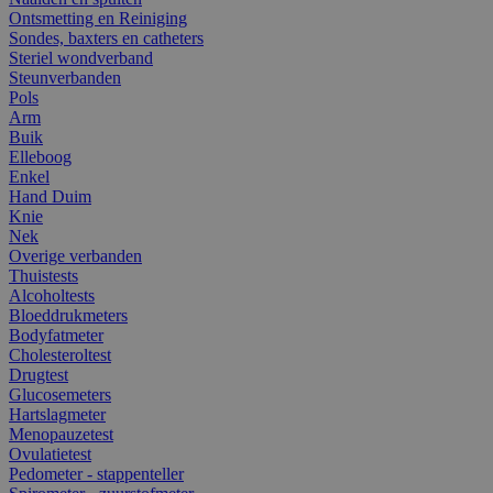
Ontsmetting en Reiniging
Sondes, baxters en catheters
Steriel wondverband
Steunverbanden
Pols
Arm
Buik
Elleboog
Enkel
Hand Duim
Knie
Nek
Overige verbanden
Thuistests
Alcoholtests
Bloeddrukmeters
Bodyfatmeter
Cholesteroltest
Drugtest
Glucosemeters
Hartslagmeter
Menopauzetest
Ovulatietest
Pedometer - stappenteller