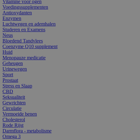
Vitamine voor ogen
Voedingssupplementen
Antioxydanten
Enzymen
Luchtwegen en ademhalen
Studeren en Examens
Neus
Bloedend Tandvlees
Coenzyme Q10 supplement
Huid
Menopauze medicatie
Geheugen
Urinewegen
Sport
Prostaat
Stress en Slaap
CBD
Seksualiteit
Gewrichten
Circulatie
Vermoeide benen
Cholesterol
Rode Rijst
Darmflora - metabolisme
Omega 3