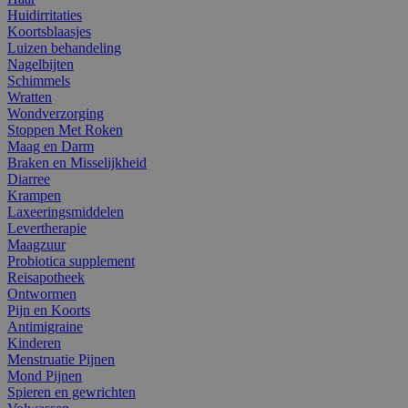
Huidirritaties
Koortsblaasjes
Luizen behandeling
Nagelbijten
Schimmels
Wratten
Wondverzorging
Stoppen Met Roken
Maag en Darm
Braken en Misselijkheid
Diarree
Krampen
Laxeeringsmiddelen
Levertherapie
Maagzuur
Probiotica supplement
Reisapotheek
Ontwormen
Pijn en Koorts
Antimigraine
Kinderen
Menstruatie Pijnen
Mond Pijnen
Spieren en gewrichten