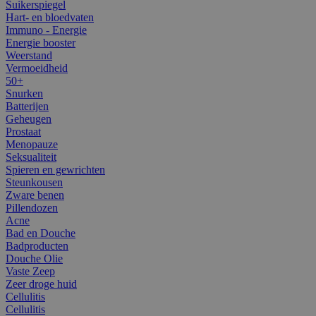
Suikerspiegel
Hart- en bloedvaten
Immuno - Energie
Energie booster
Weerstand
Vermoeidheid
50+
Snurken
Batterijen
Geheugen
Prostaat
Menopauze
Seksualiteit
Spieren en gewrichten
Steunkousen
Zware benen
Pillendozen
Acne
Bad en Douche
Badproducten
Douche Olie
Vaste Zeep
Zeer droge huid
Cellulitis
Cellulitis