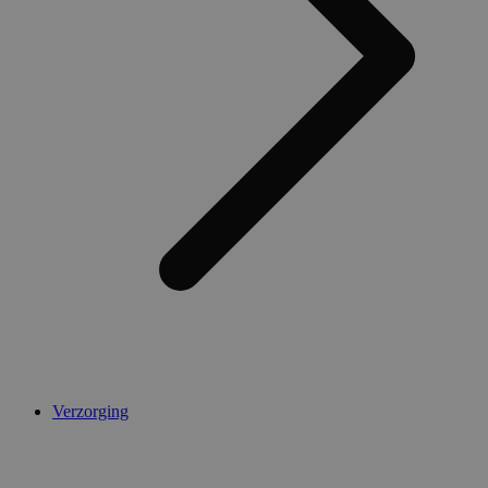
AWSALBCORS
1 week
Amazon.com Inc.
widget-
mediator.zopim.com
CookieScriptConsent
5 maanden 4
CookieScript
weken
.medibib.nl
Verzorging
Aanbieder