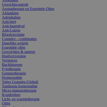
Volwassen
Gewichtscontrole
Aromatherapie en Essentiele Olien
Afslanking
Ademhaling
Anti-beet
Anti-haaruitval
Anti-Luizen
Bloedcirculatie
Complex - combinaties
Dagelijks welzijn
Essentiële oliën
Gewrichten & spieren
Huidverzorging
Verstuiver
Bachbloesem
Fytotherapie
Gemmotherapie
Homeopathie
Tubes Granules-Globuli
Tandpasta homeopathie
Micro-immunotherapie
Kruidenthee
Licht- en warmtetherapie
Oliën