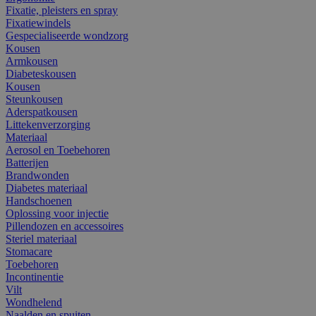
Fixatie, pleisters en spray
Fixatiewindels
Gespecialiseerde wondzorg
Kousen
Armkousen
Diabeteskousen
Kousen
Steunkousen
Aderspatkousen
Littekenverzorging
Materiaal
Aerosol en Toebehoren
Batterijen
Brandwonden
Diabetes materiaal
Handschoenen
Oplossing voor injectie
Pillendozen en accessoires
Steriel materiaal
Stomacare
Toebehoren
Incontinentie
Vilt
Wondhelend
Naalden en spuiten