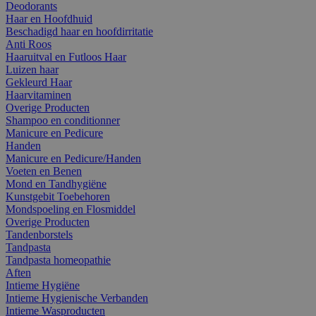
Deodorants
Haar en Hoofdhuid
Beschadigd haar en hoofdirritatie
Anti Roos
Haaruitval en Futloos Haar
Luizen haar
Gekleurd Haar
Haarvitaminen
Overige Producten
Shampoo en conditionner
Manicure en Pedicure
Handen
Manicure en Pedicure/Handen
Voeten en Benen
Mond en Tandhygiëne
Kunstgebit Toebehoren
Mondspoeling en Flosmiddel
Overige Producten
Tandenborstels
Tandpasta
Tandpasta homeopathie
Aften
Intieme Hygiëne
Intieme Hygienische Verbanden
Intieme Wasproducten