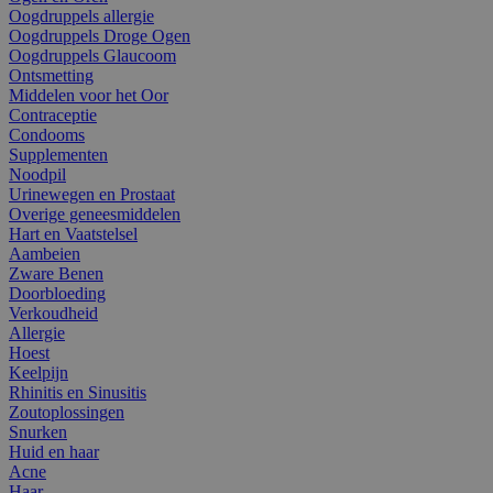
Oogdruppels allergie
Oogdruppels Droge Ogen
Oogdruppels Glaucoom
Ontsmetting
Middelen voor het Oor
Contraceptie
Condooms
Supplementen
Noodpil
Urinewegen en Prostaat
Overige geneesmiddelen
Hart en Vaatstelsel
Aambeien
Zware Benen
Doorbloeding
Verkoudheid
Allergie
Hoest
Keelpijn
Rhinitis en Sinusitis
Zoutoplossingen
Snurken
Huid en haar
Acne
Haar