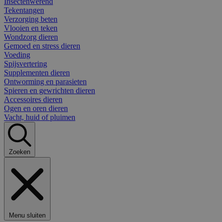
Insectenwerend
Tekentangen
Verzorging beten
Vlooien en teken
Wondzorg dieren
Gemoed en stress dieren
Voeding
Spijsvertering
Supplementen dieren
Ontworming en parasieten
Spieren en gewrichten dieren
Accessoires dieren
Ogen en oren dieren
Vacht, huid of pluimen
Zoeken
Menu sluiten