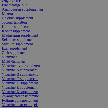
Oligo-elementen
Plantaardige olie
Aminozuren supplementen
Mineralen
Calcium supplement
Jodium tabletten
Kalium supplement
Koper supplement
Magnesium supplement
Selenium supplement
Silicium supplement
Ijzer supplement
Zink supplement
Vitaminen
Multivitaminen
Vitaminen voor kinderen
Vitamine A supplement
Vitamine B supplement
Vitamine C supplement
Vitamine D supplement
Vitamine E supplement
Vitamine K supplement
Zwangerschapsvitamine
Foliumzuur supplement
Vitamine haar en nagels