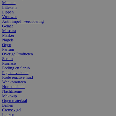
Mannen
Littekens
Lippen
Vrouwen
Anti rimpel - veroudering
Gelaat
Mascara
Masker
Nagels
Ogen
Parfum
Overige Producten
Serum
Psoriasis
Peeling en Scrub
Pigmentvlekken
Rode reactive huid
Wenkbrauwen
Normale huid
Nachtcreme
Make-up
Ogen materiaal
Brillen
Creme - gel
Lenzen