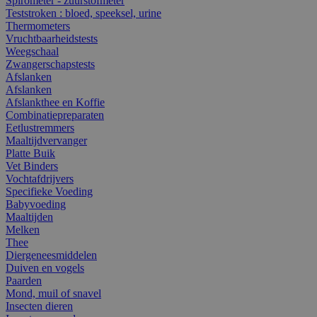
Spirometer - zuurstofmeter
Teststroken : bloed, speeksel, urine
Thermometers
Vruchtbaarheidstests
Weegschaal
Zwangerschapstests
Afslanken
Afslanken
Afslankthee en Koffie
Combinatiepreparaten
Eetlustremmers
Maaltijdvervanger
Platte Buik
Vet Binders
Vochtafdrijvers
Specifieke Voeding
Babyvoeding
Maaltijden
Melken
Thee
Diergeneesmiddelen
Duiven en vogels
Paarden
Mond, muil of snavel
Insecten dieren