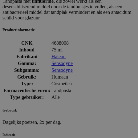
Tandpasta met
tinfluoride,
die zowel werkt als een
desensibiliserend middel door de tandbuisjes te vullen, als een
antibacterieel middel dat tandplak vermindert en als een antacidum
schild voor glazuur.
Productinformatie
CNK
4688008
Inhoud
75 ml
Fabrikant
Haleon
Gamma:
Sensodyne
Subgamma:
Sensodyne
Gebruik:
Humaan
Type:
Cosmetica
Farmaceutische vorm:
Tandpasta
Type gebruiker:
Alle
Gebruik
Dagelijks poetsen, 2x per dag.
Indicatie