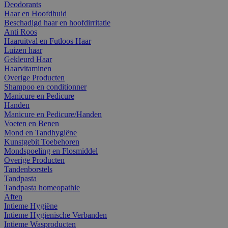
Deodorants
Haar en Hoofdhuid
Beschadigd haar en hoofdirritatie
Anti Roos
Haaruitval en Futloos Haar
Luizen haar
Gekleurd Haar
Haarvitaminen
Overige Producten
Shampoo en conditionner
Manicure en Pedicure
Handen
Manicure en Pedicure/Handen
Voeten en Benen
Mond en Tandhygiëne
Kunstgebit Toebehoren
Mondspoeling en Flosmiddel
Overige Producten
Tandenborstels
Tandpasta
Tandpasta homeopathie
Aften
Intieme Hygiëne
Intieme Hygienische Verbanden
Intieme Wasproducten