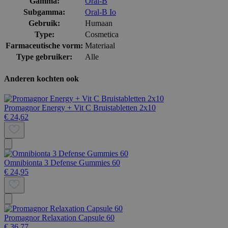
Gamma:
Oral-B
Subgamma:
Oral-B Io
Gebruik:
Humaan
Type:
Cosmetica
Farmaceutische vorm:
Materiaal
Type gebruiker:
Alle
Anderen kochten ook
Promagnor Energy + Vit C Bruistabletten 2x10
€ 24,62
Omnibionta 3 Defense Gummies 60
€ 24,95
Promagnor Relaxation Capsule 60
€ 36,77