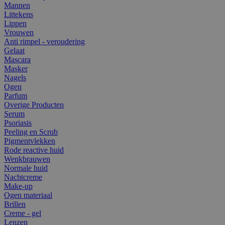
Mannen
Littekens
Lippen
Vrouwen
Anti rimpel - veroudering
Gelaat
Mascara
Masker
Nagels
Ogen
Parfum
Overige Producten
Serum
Psoriasis
Peeling en Scrub
Pigmentvlekken
Rode reactive huid
Wenkbrauwen
Normale huid
Nachtcreme
Make-up
Ogen materiaal
Brillen
Creme - gel
Lenzen