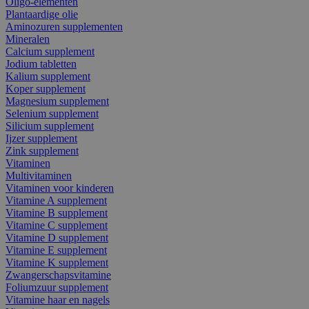
Oligo-elementen
Plantaardige olie
Aminozuren supplementen
Mineralen
Calcium supplement
Jodium tabletten
Kalium supplement
Koper supplement
Magnesium supplement
Selenium supplement
Silicium supplement
Ijzer supplement
Zink supplement
Vitaminen
Multivitaminen
Vitaminen voor kinderen
Vitamine A supplement
Vitamine B supplement
Vitamine C supplement
Vitamine D supplement
Vitamine E supplement
Vitamine K supplement
Zwangerschapsvitamine
Foliumzuur supplement
Vitamine haar en nagels