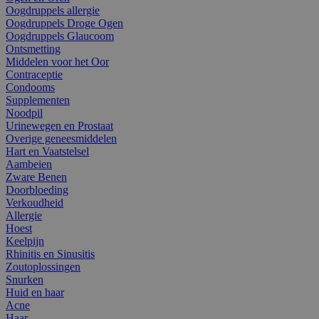
Oogdruppels allergie
Oogdruppels Droge Ogen
Oogdruppels Glaucoom
Ontsmetting
Middelen voor het Oor
Contraceptie
Condooms
Supplementen
Noodpil
Urinewegen en Prostaat
Overige geneesmiddelen
Hart en Vaatstelsel
Aambeien
Zware Benen
Doorbloeding
Verkoudheid
Allergie
Hoest
Keelpijn
Rhinitis en Sinusitis
Zoutoplossingen
Snurken
Huid en haar
Acne
Haar