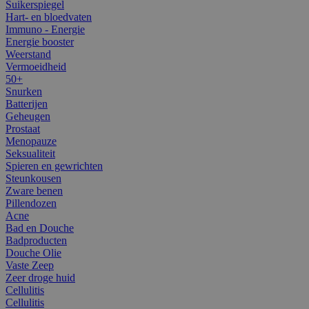
Suikerspiegel
Hart- en bloedvaten
Immuno - Energie
Energie booster
Weerstand
Vermoeidheid
50+
Snurken
Batterijen
Geheugen
Prostaat
Menopauze
Seksualiteit
Spieren en gewrichten
Steunkousen
Zware benen
Pillendozen
Acne
Bad en Douche
Badproducten
Douche Olie
Vaste Zeep
Zeer droge huid
Cellulitis
Cellulitis