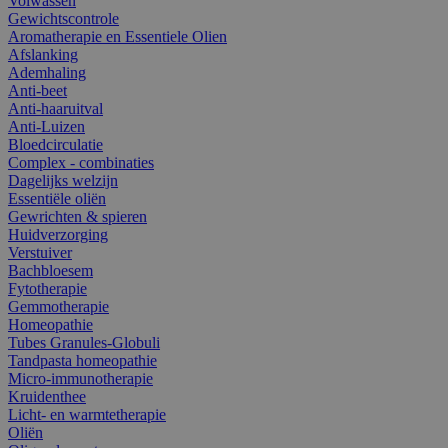
Volwassen
Gewichtscontrole
Aromatherapie en Essentiele Olien
Afslanking
Ademhaling
Anti-beet
Anti-haaruitval
Anti-Luizen
Bloedcirculatie
Complex - combinaties
Dagelijks welzijn
Essentiële oliën
Gewrichten & spieren
Huidverzorging
Verstuiver
Bachbloesem
Fytotherapie
Gemmotherapie
Homeopathie
Tubes Granules-Globuli
Tandpasta homeopathie
Micro-immunotherapie
Kruidenthee
Licht- en warmtetherapie
Oliën