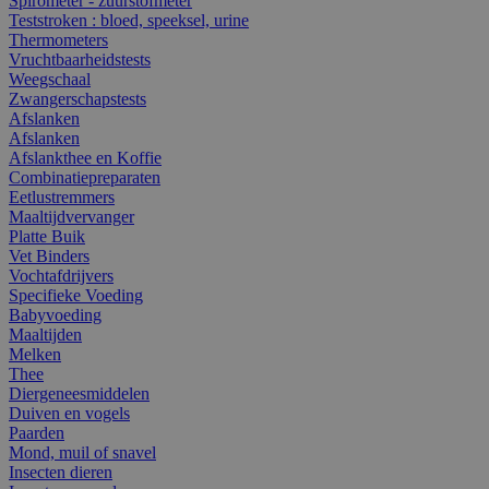
Spirometer - zuurstofmeter
Teststroken : bloed, speeksel, urine
Thermometers
Vruchtbaarheidstests
Weegschaal
Zwangerschapstests
Afslanken
Afslanken
Afslankthee en Koffie
Combinatiepreparaten
Eetlustremmers
Maaltijdvervanger
Platte Buik
Vet Binders
Vochtafdrijvers
Specifieke Voeding
Babyvoeding
Maaltijden
Melken
Thee
Diergeneesmiddelen
Duiven en vogels
Paarden
Mond, muil of snavel
Insecten dieren