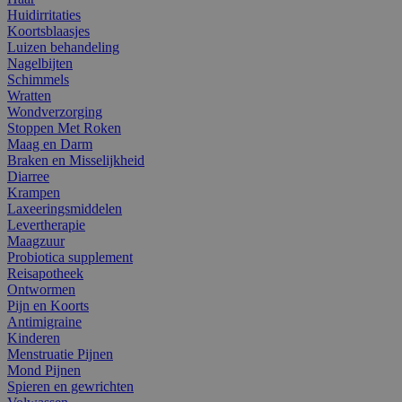
Huidirritaties
Koortsblaasjes
Luizen behandeling
Nagelbijten
Schimmels
Wratten
Wondverzorging
Stoppen Met Roken
Maag en Darm
Braken en Misselijkheid
Diarree
Krampen
Laxeeringsmiddelen
Levertherapie
Maagzuur
Probiotica supplement
Reisapotheek
Ontwormen
Pijn en Koorts
Antimigraine
Kinderen
Menstruatie Pijnen
Mond Pijnen
Spieren en gewrichten