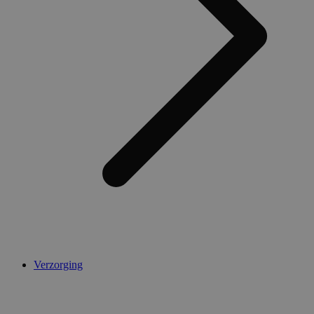
AWSALBCORS
1 week
Amazon.com Inc.
widget-
mediator.zopim.com
CookieScriptConsent
5 maanden 4
CookieScript
weken
.medibib.nl
Verzorging
Aanbieder