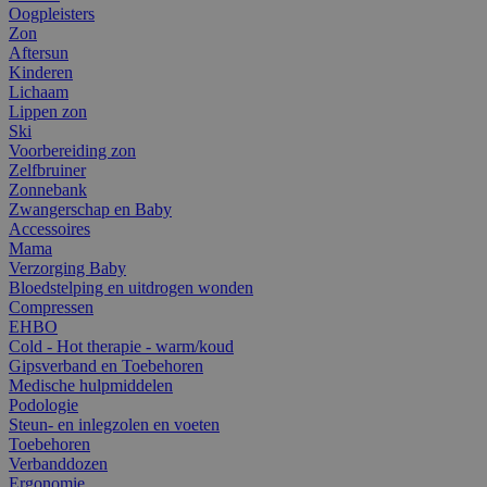
Oogpleisters
Zon
Aftersun
Kinderen
Lichaam
Lippen zon
Ski
Voorbereiding zon
Zelfbruiner
Zonnebank
Zwangerschap en Baby
Accessoires
Mama
Verzorging Baby
Bloedstelping en uitdrogen wonden
Compressen
EHBO
Cold - Hot therapie - warm/koud
Gipsverband en Toebehoren
Medische hulpmiddelen
Podologie
Steun- en inlegzolen en voeten
Toebehoren
Verbanddozen
Ergonomie