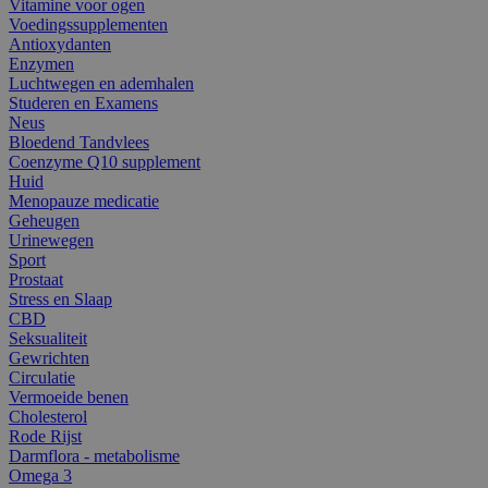
Vitamine voor ogen
Voedingssupplementen
Antioxydanten
Enzymen
Luchtwegen en ademhalen
Studeren en Examens
Neus
Bloedend Tandvlees
Coenzyme Q10 supplement
Huid
Menopauze medicatie
Geheugen
Urinewegen
Sport
Prostaat
Stress en Slaap
CBD
Seksualiteit
Gewrichten
Circulatie
Vermoeide benen
Cholesterol
Rode Rijst
Darmflora - metabolisme
Omega 3