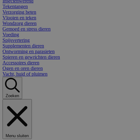
Insectenwerend
Tekentangen
Verzorging beten
Vlooien en teken
Wondzorg dieren
Gemoed en stress dieren
Voeding
Spijsvertering
Supplementen dieren
Ontworming en parasieten
Spieren en gewrichten dieren
Accessoires dieren
Ogen en oren dieren
Vacht, huid of pluimen
Zoeken
Menu sluiten