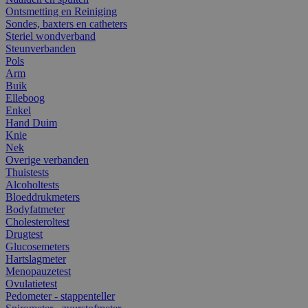
Ontsmetting en Reiniging
Sondes, baxters en catheters
Steriel wondverband
Steunverbanden
Pols
Arm
Buik
Elleboog
Enkel
Hand Duim
Knie
Nek
Overige verbanden
Thuistests
Alcoholtests
Bloeddrukmeters
Bodyfatmeter
Cholesteroltest
Drugtest
Glucosemeters
Hartslagmeter
Menopauzetest
Ovulatietest
Pedometer - stappenteller