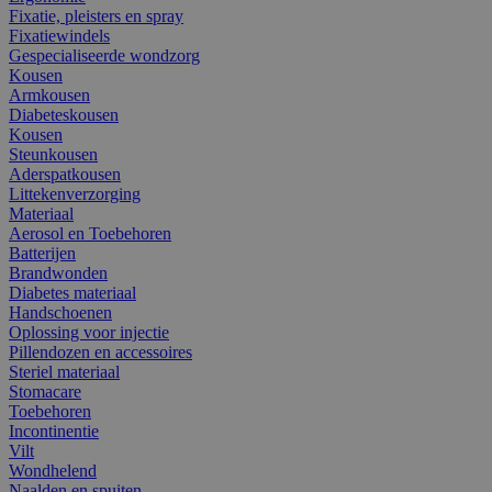
Fixatie, pleisters en spray
Fixatiewindels
Gespecialiseerde wondzorg
Kousen
Armkousen
Diabeteskousen
Kousen
Steunkousen
Aderspatkousen
Littekenverzorging
Materiaal
Aerosol en Toebehoren
Batterijen
Brandwonden
Diabetes materiaal
Handschoenen
Oplossing voor injectie
Pillendozen en accessoires
Steriel materiaal
Stomacare
Toebehoren
Incontinentie
Vilt
Wondhelend
Naalden en spuiten