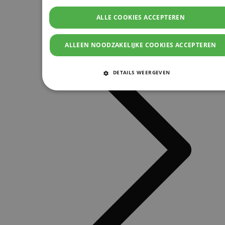
ALLE COOKIES ACCEPTEREN
ALLEEN NOODZAKELIJKE COOKIES ACCEPTEREN
DETAILS WEERGEVEN
STRIKT NOODZAKELIJKE COOKIES
PRESTATIE COOKIES
TARGETING COOKIES
FUNCTIONELE COOKIES
Strikt noodzakelijke cookies
Prestatie cookies