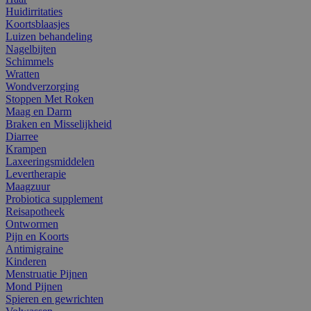
Huidirritaties
Koortsblaasjes
Luizen behandeling
Nagelbijten
Schimmels
Wratten
Wondverzorging
Stoppen Met Roken
Maag en Darm
Braken en Misselijkheid
Diarree
Krampen
Laxeeringsmiddelen
Levertherapie
Maagzuur
Probiotica supplement
Reisapotheek
Ontwormen
Pijn en Koorts
Antimigraine
Kinderen
Menstruatie Pijnen
Mond Pijnen
Spieren en gewrichten