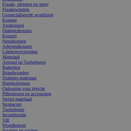
Fixatie, pleisters en spray
Fixatiewindels
Gespecialiseerde wondzorg
Kousen
Armkousen
Diabeteskousen
Kousen
Steunkousen
Aderspatkousen
Littekenverzorging
Materiaal
Aerosol en Toebehoren
Batterijen
Brandwonden
Diabetes materiaal
Handschoenen
Oplossing voor injectie
Pillendozen en accessoires
Steriel materiaal
Stomacare
Toebehoren
Incontinentie
Vilt
Wondhelend
Naalden en spuiten