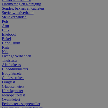
Ontsmetting en Reiniging
Sondes, baxters en catheters
Steriel wondverband
Steunverbanden
Pols
Arm
Buik
Elleboog
Enkel
Hand Duim
Knie
Nek
Overige verbanden
Thuistests
Alcoholtests
Bloeddrukmeters
Bodyfatmeter
Cholesteroltest
Drugtest
Glucosemeters
Hartslagmeter
Menopauzetest
Ovulatietest
Pedometer - stappenteller