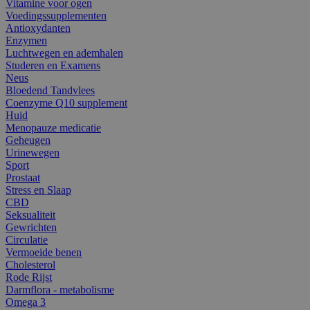
Vitamine voor ogen
Voedingssupplementen
Antioxydanten
Enzymen
Luchtwegen en ademhalen
Studeren en Examens
Neus
Bloedend Tandvlees
Coenzyme Q10 supplement
Huid
Menopauze medicatie
Geheugen
Urinewegen
Sport
Prostaat
Stress en Slaap
CBD
Seksualiteit
Gewrichten
Circulatie
Vermoeide benen
Cholesterol
Rode Rijst
Darmflora - metabolisme
Omega 3