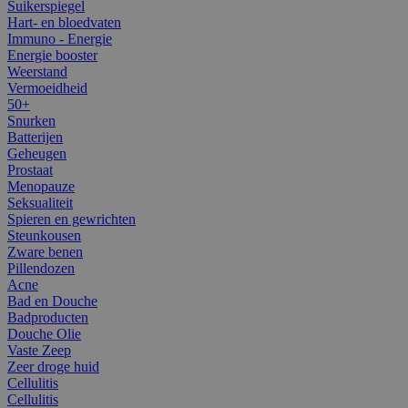
Suikerspiegel
Hart- en bloedvaten
Immuno - Energie
Energie booster
Weerstand
Vermoeidheid
50+
Snurken
Batterijen
Geheugen
Prostaat
Menopauze
Seksualiteit
Spieren en gewrichten
Steunkousen
Zware benen
Pillendozen
Acne
Bad en Douche
Badproducten
Douche Olie
Vaste Zeep
Zeer droge huid
Cellulitis
Cellulitis