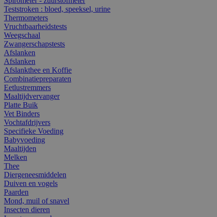
Spirometer - zuurstofmeter
Teststroken : bloed, speeksel, urine
Thermometers
Vruchtbaarheidstests
Weegschaal
Zwangerschapstests
Afslanken
Afslanken
Afslankthee en Koffie
Combinatiepreparaten
Eetlustremmers
Maaltijdvervanger
Platte Buik
Vet Binders
Vochtafdrijvers
Specifieke Voeding
Babyvoeding
Maaltijden
Melken
Thee
Diergeneesmiddelen
Duiven en vogels
Paarden
Mond, muil of snavel
Insecten dieren