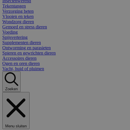
Insectenwerend
Tekentangen
Verzorging beten
Vlooien en teken
Wondzorg dieren
Gemoed en stress dieren
Voeding
Spijsvertering
Supplementen dieren
Ontworming en parasieten
Spieren en gewrichten dieren
Accessoires dieren
Ogen en oren dieren
Vacht, huid of pluimen
Zoeken
Menu sluiten