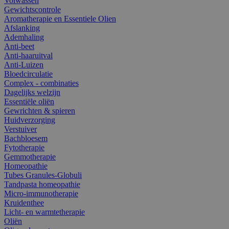
Volwassen
Gewichtscontrole
Aromatherapie en Essentiele Olien
Afslanking
Ademhaling
Anti-beet
Anti-haaruitval
Anti-Luizen
Bloedcirculatie
Complex - combinaties
Dagelijks welzijn
Essentiële oliën
Gewrichten & spieren
Huidverzorging
Verstuiver
Bachbloesem
Fytotherapie
Gemmotherapie
Homeopathie
Tubes Granules-Globuli
Tandpasta homeopathie
Micro-immunotherapie
Kruidenthee
Licht- en warmtetherapie
Oliën