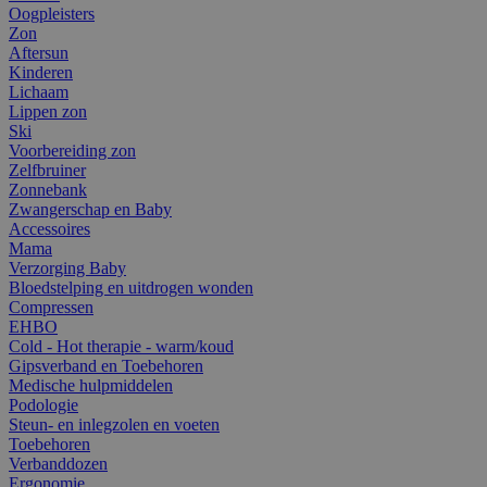
Oogpleisters
Zon
Aftersun
Kinderen
Lichaam
Lippen zon
Ski
Voorbereiding zon
Zelfbruiner
Zonnebank
Zwangerschap en Baby
Accessoires
Mama
Verzorging Baby
Bloedstelping en uitdrogen wonden
Compressen
EHBO
Cold - Hot therapie - warm/koud
Gipsverband en Toebehoren
Medische hulpmiddelen
Podologie
Steun- en inlegzolen en voeten
Toebehoren
Verbanddozen
Ergonomie