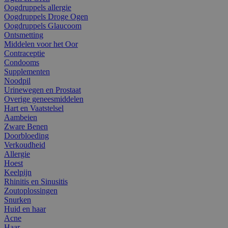
Oogdruppels allergie
Oogdruppels Droge Ogen
Oogdruppels Glaucoom
Ontsmetting
Middelen voor het Oor
Contraceptie
Condooms
Supplementen
Noodpil
Urinewegen en Prostaat
Overige geneesmiddelen
Hart en Vaatstelsel
Aambeien
Zware Benen
Doorbloeding
Verkoudheid
Allergie
Hoest
Keelpijn
Rhinitis en Sinusitis
Zoutoplossingen
Snurken
Huid en haar
Acne
Haar