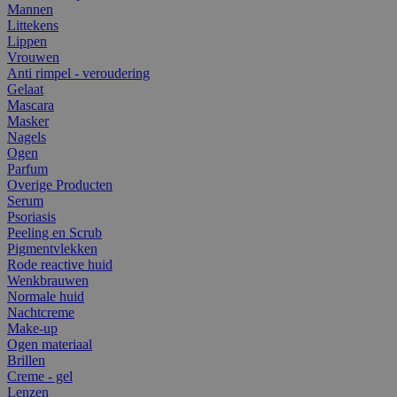
Mannen
Littekens
Lippen
Vrouwen
Anti rimpel - veroudering
Gelaat
Mascara
Masker
Nagels
Ogen
Parfum
Overige Producten
Serum
Psoriasis
Peeling en Scrub
Pigmentvlekken
Rode reactive huid
Wenkbrauwen
Normale huid
Nachtcreme
Make-up
Ogen materiaal
Brillen
Creme - gel
Lenzen