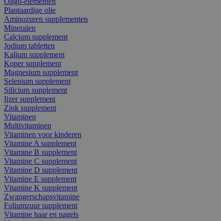
Oligo-elementen
Plantaardige olie
Aminozuren supplementen
Mineralen
Calcium supplement
Jodium tabletten
Kalium supplement
Koper supplement
Magnesium supplement
Selenium supplement
Silicium supplement
Ijzer supplement
Zink supplement
Vitaminen
Multivitaminen
Vitaminen voor kinderen
Vitamine A supplement
Vitamine B supplement
Vitamine C supplement
Vitamine D supplement
Vitamine E supplement
Vitamine K supplement
Zwangerschapsvitamine
Foliumzuur supplement
Vitamine haar en nagels