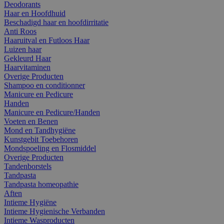
Deodorants
Haar en Hoofdhuid
Beschadigd haar en hoofdirritatie
Anti Roos
Haaruitval en Futloos Haar
Luizen haar
Gekleurd Haar
Haarvitaminen
Overige Producten
Shampoo en conditionner
Manicure en Pedicure
Handen
Manicure en Pedicure/Handen
Voeten en Benen
Mond en Tandhygiëne
Kunstgebit Toebehoren
Mondspoeling en Flosmiddel
Overige Producten
Tandenborstels
Tandpasta
Tandpasta homeopathie
Aften
Intieme Hygiëne
Intieme Hygienische Verbanden
Intieme Wasproducten