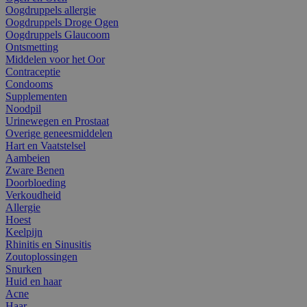
Oogdruppels allergie
Oogdruppels Droge Ogen
Oogdruppels Glaucoom
Ontsmetting
Middelen voor het Oor
Contraceptie
Condooms
Supplementen
Noodpil
Urinewegen en Prostaat
Overige geneesmiddelen
Hart en Vaatstelsel
Aambeien
Zware Benen
Doorbloeding
Verkoudheid
Allergie
Hoest
Keelpijn
Rhinitis en Sinusitis
Zoutoplossingen
Snurken
Huid en haar
Acne
Haar