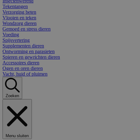
Insectenwerend
Tekentangen
Verzorging beten
Vlooien en teken
Wondzorg dieren
Gemoed en stress dieren
Voeding
Spijsvertering
Supplementen dieren
Ontworming en parasieten
Spieren en gewrichten dieren
Accessoires dieren
Ogen en oren dieren
Vacht, huid of pluimen
Zoeken
Menu sluiten