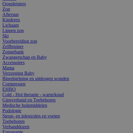
Oogpleisters
Zon
Aftersun
Kinderen
Lichaam
Lippen zon
Ski
Voorbereiding zon
Zelfbruiner
Zonnebank
Zwangerschap en Baby
Accessoires
Mama
Verzorging Baby
Bloedstelping en uitdrogen wonden
Compressen
EHBO
Cold - Hot therapie - warm/koud
Gipsverband en Toebehoren
Medische hulpmiddelen
Podologie
Steun- en inlegzolen en voeten
Toebehoren
Verbanddozen
Ergonomie