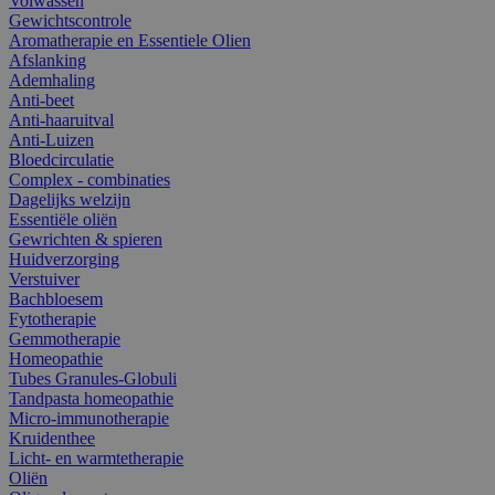
Volwassen
Gewichtscontrole
Aromatherapie en Essentiele Olien
Afslanking
Ademhaling
Anti-beet
Anti-haaruitval
Anti-Luizen
Bloedcirculatie
Complex - combinaties
Dagelijks welzijn
Essentiële oliën
Gewrichten & spieren
Huidverzorging
Verstuiver
Bachbloesem
Fytotherapie
Gemmotherapie
Homeopathie
Tubes Granules-Globuli
Tandpasta homeopathie
Micro-immunotherapie
Kruidenthee
Licht- en warmtetherapie
Oliën