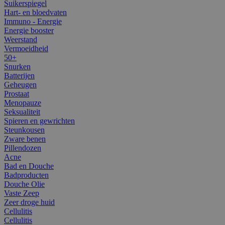
Suikerspiegel
Hart- en bloedvaten
Immuno - Energie
Energie booster
Weerstand
Vermoeidheid
50+
Snurken
Batterijen
Geheugen
Prostaat
Menopauze
Seksualiteit
Spieren en gewrichten
Steunkousen
Zware benen
Pillendozen
Acne
Bad en Douche
Badproducten
Douche Olie
Vaste Zeep
Zeer droge huid
Cellulitis
Cellulitis