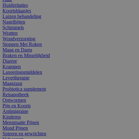
Huidirritaties
Koortsblaasjes
Luizen behandeling
Nagelbijten
Schimmels
Wratten
Wondverzorging
Stoppen Met Roken
Maag en Darm
Braken en Misselijkheid
Diarree
Krampen
Laxeeringsmiddelen
Levertherapie
Maagzuur
Probiotica supplement
Reisapotheek
Ontwormen
Pijn en Koorts
Antimigraine
Kinderen
Menstruatie Pijnen
Mond Pijnen
Spieren en gewrichten