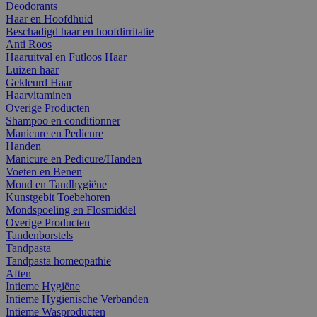
Deodorants
Haar en Hoofdhuid
Beschadigd haar en hoofdirritatie
Anti Roos
Haaruitval en Futloos Haar
Luizen haar
Gekleurd Haar
Haarvitaminen
Overige Producten
Shampoo en conditionner
Manicure en Pedicure
Handen
Manicure en Pedicure/Handen
Voeten en Benen
Mond en Tandhygiëne
Kunstgebit Toebehoren
Mondspoeling en Flosmiddel
Overige Producten
Tandenborstels
Tandpasta
Tandpasta homeopathie
Aften
Intieme Hygiëne
Intieme Hygienische Verbanden
Intieme Wasproducten