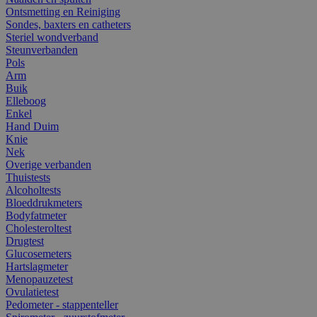
Ontsmetting en Reiniging
Sondes, baxters en catheters
Steriel wondverband
Steunverbanden
Pols
Arm
Buik
Elleboog
Enkel
Hand Duim
Knie
Nek
Overige verbanden
Thuistests
Alcoholtests
Bloeddrukmeters
Bodyfatmeter
Cholesteroltest
Drugtest
Glucosemeters
Hartslagmeter
Menopauzetest
Ovulatietest
Pedometer - stappenteller