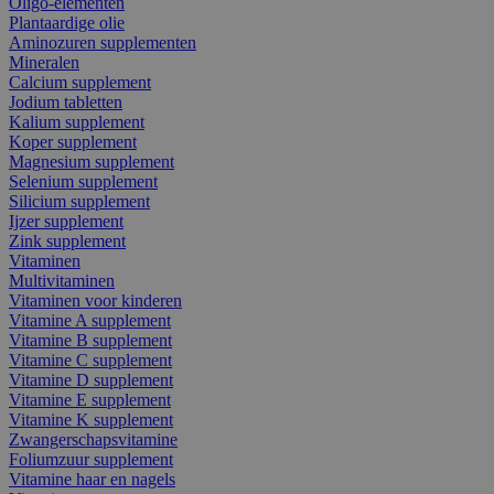
Oligo-elementen
Plantaardige olie
Aminozuren supplementen
Mineralen
Calcium supplement
Jodium tabletten
Kalium supplement
Koper supplement
Magnesium supplement
Selenium supplement
Silicium supplement
Ijzer supplement
Zink supplement
Vitaminen
Multivitaminen
Vitaminen voor kinderen
Vitamine A supplement
Vitamine B supplement
Vitamine C supplement
Vitamine D supplement
Vitamine E supplement
Vitamine K supplement
Zwangerschapsvitamine
Foliumzuur supplement
Vitamine haar en nagels