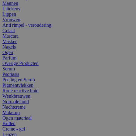
Mannen
Littekens
Lippen
Vrouwen
Anti rimpel - veroudering
Gelaat
Mascara
Masker
Nagels
Ogen
Parfum
Overige Producten
Serum
Psoriasis
Peeling en Scrub
Pigmentvlekken
Rode reactive huid
Wenkbrauwen
Normale huid
Nachtcreme
Make-up
Ogen materiaal
Brillen
Creme - gel
Lenzen