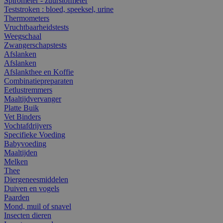
Spirometer - zuurstofmeter
Teststroken : bloed, speeksel, urine
Thermometers
Vruchtbaarheidstests
Weegschaal
Zwangerschapstests
Afslanken
Afslanken
Afslankthee en Koffie
Combinatiepreparaten
Eetlustremmers
Maaltijdvervanger
Platte Buik
Vet Binders
Vochtafdrijvers
Specifieke Voeding
Babyvoeding
Maaltijden
Melken
Thee
Diergeneesmiddelen
Duiven en vogels
Paarden
Mond, muil of snavel
Insecten dieren