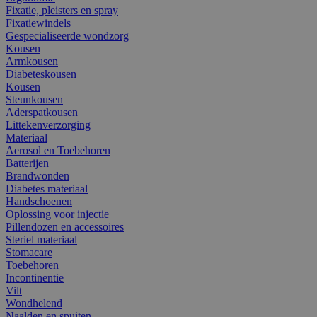
Fixatie, pleisters en spray
Fixatiewindels
Gespecialiseerde wondzorg
Kousen
Armkousen
Diabeteskousen
Kousen
Steunkousen
Aderspatkousen
Littekenverzorging
Materiaal
Aerosol en Toebehoren
Batterijen
Brandwonden
Diabetes materiaal
Handschoenen
Oplossing voor injectie
Pillendozen en accessoires
Steriel materiaal
Stomacare
Toebehoren
Incontinentie
Vilt
Wondhelend
Naalden en spuiten