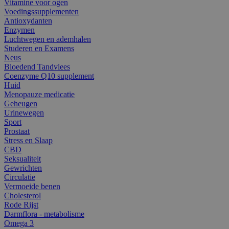
Vitamine voor ogen
Voedingssupplementen
Antioxydanten
Enzymen
Luchtwegen en ademhalen
Studeren en Examens
Neus
Bloedend Tandvlees
Coenzyme Q10 supplement
Huid
Menopauze medicatie
Geheugen
Urinewegen
Sport
Prostaat
Stress en Slaap
CBD
Seksualiteit
Gewrichten
Circulatie
Vermoeide benen
Cholesterol
Rode Rijst
Darmflora - metabolisme
Omega 3