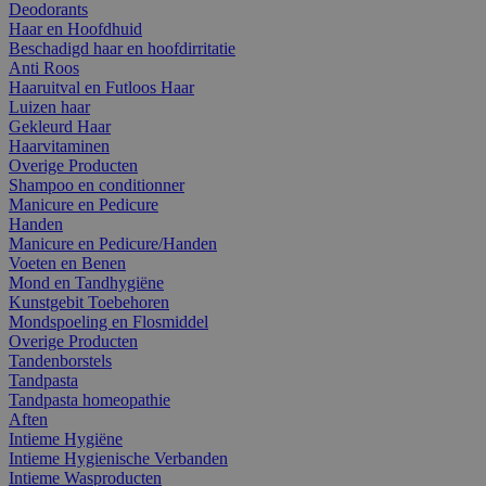
Deodorants
Haar en Hoofdhuid
Beschadigd haar en hoofdirritatie
Anti Roos
Haaruitval en Futloos Haar
Luizen haar
Gekleurd Haar
Haarvitaminen
Overige Producten
Shampoo en conditionner
Manicure en Pedicure
Handen
Manicure en Pedicure/Handen
Voeten en Benen
Mond en Tandhygiëne
Kunstgebit Toebehoren
Mondspoeling en Flosmiddel
Overige Producten
Tandenborstels
Tandpasta
Tandpasta homeopathie
Aften
Intieme Hygiëne
Intieme Hygienische Verbanden
Intieme Wasproducten