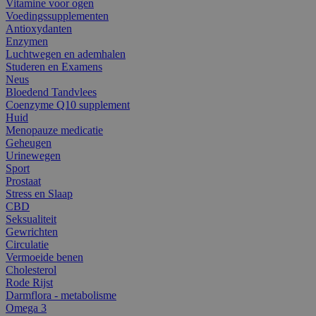
Vitamine voor ogen
Voedingssupplementen
Antioxydanten
Enzymen
Luchtwegen en ademhalen
Studeren en Examens
Neus
Bloedend Tandvlees
Coenzyme Q10 supplement
Huid
Menopauze medicatie
Geheugen
Urinewegen
Sport
Prostaat
Stress en Slaap
CBD
Seksualiteit
Gewrichten
Circulatie
Vermoeide benen
Cholesterol
Rode Rijst
Darmflora - metabolisme
Omega 3