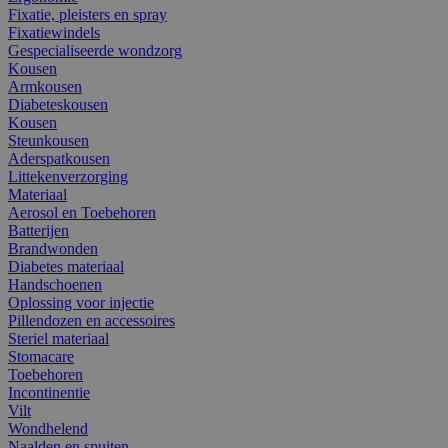
Fixatie, pleisters en spray
Fixatiewindels
Gespecialiseerde wondzorg
Kousen
Armkousen
Diabeteskousen
Kousen
Steunkousen
Aderspatkousen
Littekenverzorging
Materiaal
Aerosol en Toebehoren
Batterijen
Brandwonden
Diabetes materiaal
Handschoenen
Oplossing voor injectie
Pillendozen en accessoires
Steriel materiaal
Stomacare
Toebehoren
Incontinentie
Vilt
Wondhelend
Naalden en spuiten