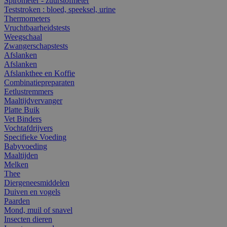
Spirometer - zuurstofmeter
Teststroken : bloed, speeksel, urine
Thermometers
Vruchtbaarheidstests
Weegschaal
Zwangerschapstests
Afslanken
Afslanken
Afslankthee en Koffie
Combinatiepreparaten
Eetlustremmers
Maaltijdvervanger
Platte Buik
Vet Binders
Vochtafdrijvers
Specifieke Voeding
Babyvoeding
Maaltijden
Melken
Thee
Diergeneesmiddelen
Duiven en vogels
Paarden
Mond, muil of snavel
Insecten dieren