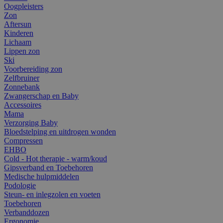
Oogpleisters
Zon
Aftersun
Kinderen
Lichaam
Lippen zon
Ski
Voorbereiding zon
Zelfbruiner
Zonnebank
Zwangerschap en Baby
Accessoires
Mama
Verzorging Baby
Bloedstelping en uitdrogen wonden
Compressen
EHBO
Cold - Hot therapie - warm/koud
Gipsverband en Toebehoren
Medische hulpmiddelen
Podologie
Steun- en inlegzolen en voeten
Toebehoren
Verbanddozen
Ergonomie