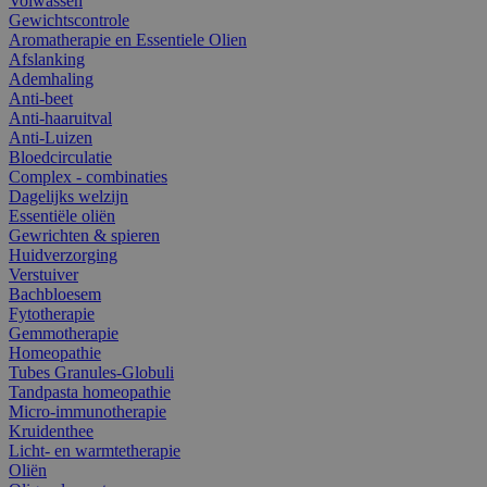
Volwassen
Gewichtscontrole
Aromatherapie en Essentiele Olien
Afslanking
Ademhaling
Anti-beet
Anti-haaruitval
Anti-Luizen
Bloedcirculatie
Complex - combinaties
Dagelijks welzijn
Essentiële oliën
Gewrichten & spieren
Huidverzorging
Verstuiver
Bachbloesem
Fytotherapie
Gemmotherapie
Homeopathie
Tubes Granules-Globuli
Tandpasta homeopathie
Micro-immunotherapie
Kruidenthee
Licht- en warmtetherapie
Oliën