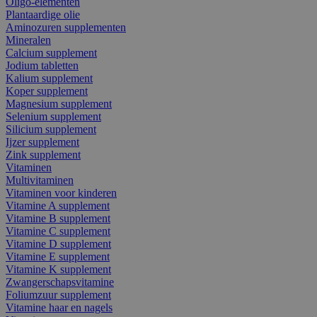
Oligo-elementen
Plantaardige olie
Aminozuren supplementen
Mineralen
Calcium supplement
Jodium tabletten
Kalium supplement
Koper supplement
Magnesium supplement
Selenium supplement
Silicium supplement
Ijzer supplement
Zink supplement
Vitaminen
Multivitaminen
Vitaminen voor kinderen
Vitamine A supplement
Vitamine B supplement
Vitamine C supplement
Vitamine D supplement
Vitamine E supplement
Vitamine K supplement
Zwangerschapsvitamine
Foliumzuur supplement
Vitamine haar en nagels