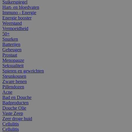
Suikerspiegel
Hart- en bloedvaten
Immuno - Energie
Energie booster
Weerstand
Vermoeidheid
50+
Snurken
Batterijen
Geheugen
Prostaat
Menopauze
Seksualiteit
Spieren en gewrichten
Steunkousen
Zware benen
Pillendozen
Acne
Bad en Douche
Badproducten
Douche Olie
Vaste Zeep
Zeer droge huid
Cellulitis
Cellulitis