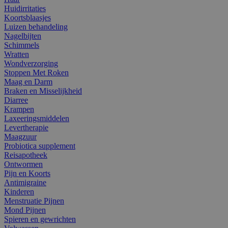
Huidirritaties
Koortsblaasjes
Luizen behandeling
Nagelbijten
Schimmels
Wratten
Wondverzorging
Stoppen Met Roken
Maag en Darm
Braken en Misselijkheid
Diarree
Krampen
Laxeeringsmiddelen
Levertherapie
Maagzuur
Probiotica supplement
Reisapotheek
Ontwormen
Pijn en Koorts
Antimigraine
Kinderen
Menstruatie Pijnen
Mond Pijnen
Spieren en gewrichten