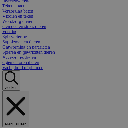
Insectenwerend
Tekentangen
Verzorging beten
Vlooien en teken
Wondzorg dieren
Gemoed en stress dieren
Voeding
Spijsvertering
Supplementen dieren
Ontworming en parasieten
Spieren en gewrichten dieren
Accessoires dieren
Ogen en oren dieren
Vacht, huid of pluimen
Zoeken
Menu sluiten