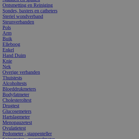
Ontsmetting en Reiniging
Sondes, baxters en catheters
Steriel wondverband
Steunverbanden
Pols
Arm
Buik
Elleboog
Enkel
Hand Duim
Knie
Nek
Overige verbanden
Thuistests
Alcoholtests
Bloeddrukmeters
Bodyfatmeter
Cholesteroltest
Drugtest
Glucosemeters
Hartslagmeter
Menopauzetest
Ovulatietest
Pedometer - stappenteller