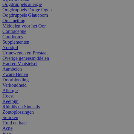
Oogdruppels allergie
Oogdruppels Droge Ogen
Oogdruppels Glaucoom
Ontsmetting
Middelen voor het Oor
Contraceptie
Condooms
Supplementen
Noodpil
Urinewegen en Prostaat
Overige geneesmiddelen
Hart en Vaatstelsel
Aambeien
Zware Benen
Doorbloeding
Verkoudheid
Allergie
Hoest
Keelpijn
Rhinitis en Sinusitis
Zoutoplossingen
Snurken
Huid en haar
Acne
Haar