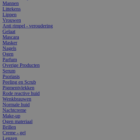
Mannen
Littekens
Lippen
Vrouwen
Anti rimpel - veroudering
Gelaat
Mascara
Masker
Nagels
Ogen
Parfum
Overige Producten
Serum
Psoriasis
Peeling en Scrub
Pigmentvlekken
Rode reactive huid
Wenkbrauwen
Normale huid
Nachtcreme
Make-up
Ogen materiaal
Brillen
Creme - gel
Lenzen