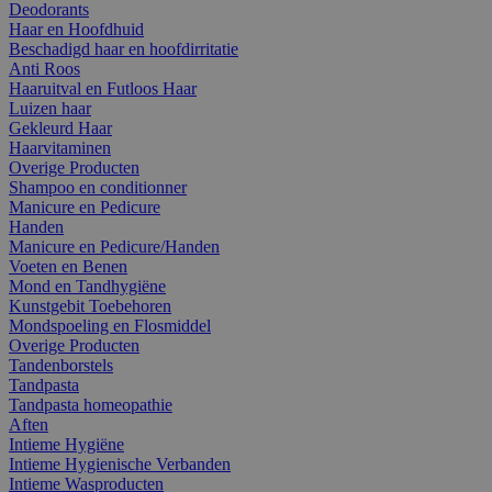
Deodorants
Haar en Hoofdhuid
Beschadigd haar en hoofdirritatie
Anti Roos
Haaruitval en Futloos Haar
Luizen haar
Gekleurd Haar
Haarvitaminen
Overige Producten
Shampoo en conditionner
Manicure en Pedicure
Handen
Manicure en Pedicure/Handen
Voeten en Benen
Mond en Tandhygiëne
Kunstgebit Toebehoren
Mondspoeling en Flosmiddel
Overige Producten
Tandenborstels
Tandpasta
Tandpasta homeopathie
Aften
Intieme Hygiëne
Intieme Hygienische Verbanden
Intieme Wasproducten