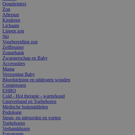
Oogpleisters
Zon
Aftersun
Kinderen
Lichaam
Lippen zon
Ski
Voorbereiding zon
Zelfbruiner
Zonnebank
Zwangerschap en Baby
Accessoires
Mama
Verzorging Baby
Bloedstelping en uitdrogen wonden
Compressen
EHBO
Cold - Hot therapie - warm/koud
Gipsverband en Toebehoren
Medische hulpmiddelen
Podologie
Steun- en inlegzolen en voeten
Toebehoren
Verbanddozen
Ergonomie