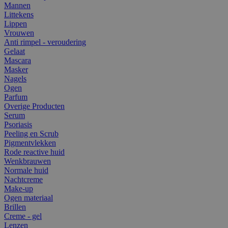
Mannen
Littekens
Lippen
Vrouwen
Anti rimpel - veroudering
Gelaat
Mascara
Masker
Nagels
Ogen
Parfum
Overige Producten
Serum
Psoriasis
Peeling en Scrub
Pigmentvlekken
Rode reactive huid
Wenkbrauwen
Normale huid
Nachtcreme
Make-up
Ogen materiaal
Brillen
Creme - gel
Lenzen