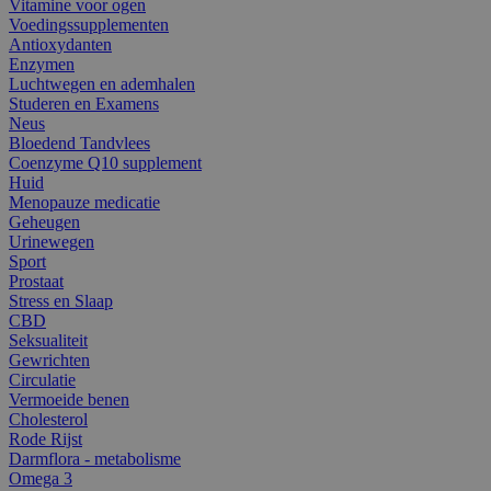
Vitamine voor ogen
Voedingssupplementen
Antioxydanten
Enzymen
Luchtwegen en ademhalen
Studeren en Examens
Neus
Bloedend Tandvlees
Coenzyme Q10 supplement
Huid
Menopauze medicatie
Geheugen
Urinewegen
Sport
Prostaat
Stress en Slaap
CBD
Seksualiteit
Gewrichten
Circulatie
Vermoeide benen
Cholesterol
Rode Rijst
Darmflora - metabolisme
Omega 3