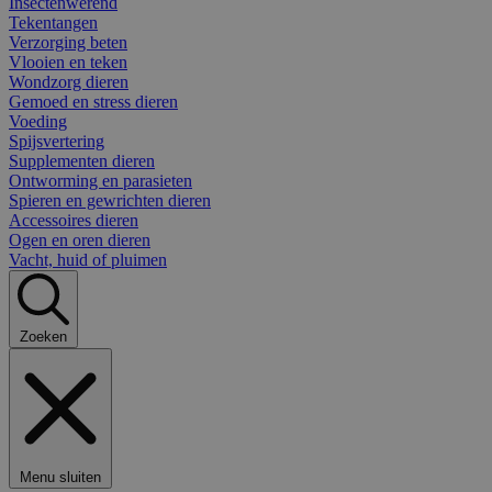
Insectenwerend
Tekentangen
Verzorging beten
Vlooien en teken
Wondzorg dieren
Gemoed en stress dieren
Voeding
Spijsvertering
Supplementen dieren
Ontworming en parasieten
Spieren en gewrichten dieren
Accessoires dieren
Ogen en oren dieren
Vacht, huid of pluimen
Zoeken
Menu sluiten