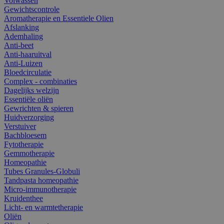
Volwassen
Gewichtscontrole
Aromatherapie en Essentiele Olien
Afslanking
Ademhaling
Anti-beet
Anti-haaruitval
Anti-Luizen
Bloedcirculatie
Complex - combinaties
Dagelijks welzijn
Essentiële oliën
Gewrichten & spieren
Huidverzorging
Verstuiver
Bachbloesem
Fytotherapie
Gemmotherapie
Homeopathie
Tubes Granules-Globuli
Tandpasta homeopathie
Micro-immunotherapie
Kruidenthee
Licht- en warmtetherapie
Oliën