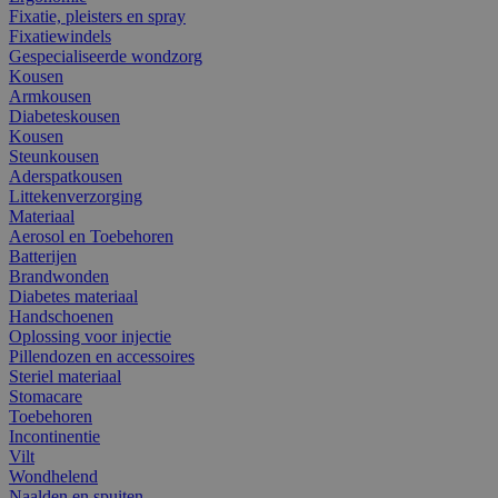
Fixatie, pleisters en spray
Fixatiewindels
Gespecialiseerde wondzorg
Kousen
Armkousen
Diabeteskousen
Kousen
Steunkousen
Aderspatkousen
Littekenverzorging
Materiaal
Aerosol en Toebehoren
Batterijen
Brandwonden
Diabetes materiaal
Handschoenen
Oplossing voor injectie
Pillendozen en accessoires
Steriel materiaal
Stomacare
Toebehoren
Incontinentie
Vilt
Wondhelend
Naalden en spuiten