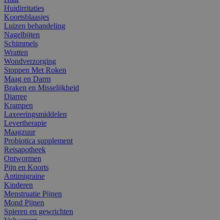
Huidirritaties
Koortsblaasjes
Luizen behandeling
Nagelbijten
Schimmels
Wratten
Wondverzorging
Stoppen Met Roken
Maag en Darm
Braken en Misselijkheid
Diarree
Krampen
Laxeeringsmiddelen
Levertherapie
Maagzuur
Probiotica supplement
Reisapotheek
Ontwormen
Pijn en Koorts
Antimigraine
Kinderen
Menstruatie Pijnen
Mond Pijnen
Spieren en gewrichten