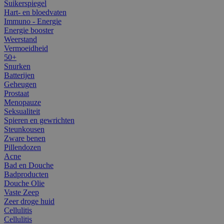
Suikerspiegel
Hart- en bloedvaten
Immuno - Energie
Energie booster
Weerstand
Vermoeidheid
50+
Snurken
Batterijen
Geheugen
Prostaat
Menopauze
Seksualiteit
Spieren en gewrichten
Steunkousen
Zware benen
Pillendozen
Acne
Bad en Douche
Badproducten
Douche Olie
Vaste Zeep
Zeer droge huid
Cellulitis
Cellulitis