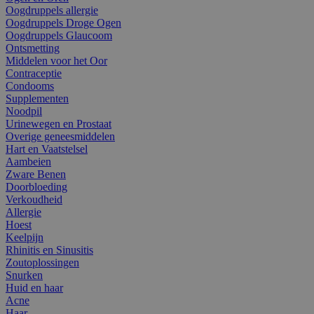
Oogdruppels allergie
Oogdruppels Droge Ogen
Oogdruppels Glaucoom
Ontsmetting
Middelen voor het Oor
Contraceptie
Condooms
Supplementen
Noodpil
Urinewegen en Prostaat
Overige geneesmiddelen
Hart en Vaatstelsel
Aambeien
Zware Benen
Doorbloeding
Verkoudheid
Allergie
Hoest
Keelpijn
Rhinitis en Sinusitis
Zoutoplossingen
Snurken
Huid en haar
Acne
Haar