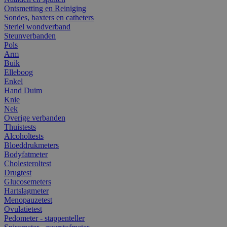
Ontsmetting en Reiniging
Sondes, baxters en catheters
Steriel wondverband
Steunverbanden
Pols
Arm
Buik
Elleboog
Enkel
Hand Duim
Knie
Nek
Overige verbanden
Thuistests
Alcoholtests
Bloeddrukmeters
Bodyfatmeter
Cholesteroltest
Drugtest
Glucosemeters
Hartslagmeter
Menopauzetest
Ovulatietest
Pedometer - stappenteller