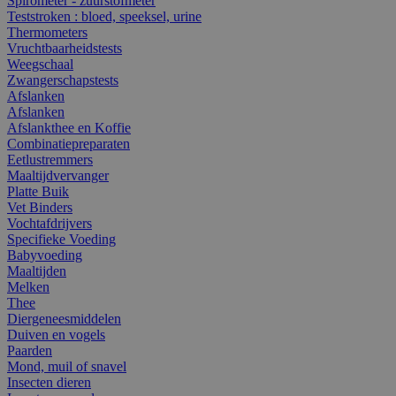
Spirometer - zuurstofmeter
Teststroken : bloed, speeksel, urine
Thermometers
Vruchtbaarheidstests
Weegschaal
Zwangerschapstests
Afslanken
Afslanken
Afslankthee en Koffie
Combinatiepreparaten
Eetlustremmers
Maaltijdvervanger
Platte Buik
Vet Binders
Vochtafdrijvers
Specifieke Voeding
Babyvoeding
Maaltijden
Melken
Thee
Diergeneesmiddelen
Duiven en vogels
Paarden
Mond, muil of snavel
Insecten dieren