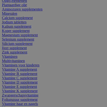
Oligo-elementen
Plantaardige olie
Aminozuren supplementen
Mineralen
Calcium supplement
Jodium tabletten
Kalium supplement
Koper supplement
Magnesium supplement
Selenium supplement
Silicium supplement
Ijzer supplement
Zink supplement
Vitaminen
Multivitaminen
Vitaminen voor kinderen
Vitamine A supplement
Vitamine B supplement
Vitamine C supplement
Vitamine D supplement
Vitamine E supplement
Vitamine K supplement
Zwangerschapsvitamine
Foliumzuur supplement
Vitamine haar en nagels