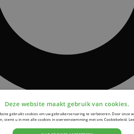
Deze website maakt gebruik van cookies.
site gebruikt cookies om uw gebruikerservaring te verbeteren. Door onze w
n, stemt u in met alle cookies in overeenstemming met ons Cookiebeleid.
Le