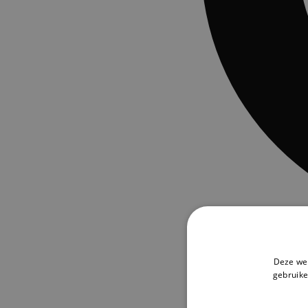
Deze web
gebruike