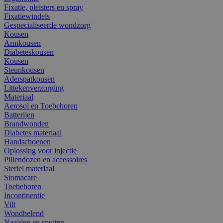
Fixatie, pleisters en spray
Fixatiewindels
Gespecialiseerde wondzorg
Kousen
Armkousen
Diabeteskousen
Kousen
Steunkousen
Aderspatkousen
Littekenverzorging
Materiaal
Aerosol en Toebehoren
Batterijen
Brandwonden
Diabetes materiaal
Handschoenen
Oplossing voor injectie
Pillendozen en accessoires
Steriel materiaal
Stomacare
Toebehoren
Incontinentie
Vilt
Wondhelend
Naalden en spuiten