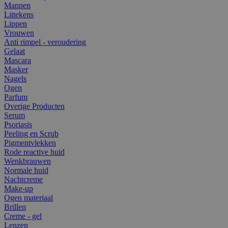
Mannen
Littekens
Lippen
Vrouwen
Anti rimpel - veroudering
Gelaat
Mascara
Masker
Nagels
Ogen
Parfum
Overige Producten
Serum
Psoriasis
Peeling en Scrub
Pigmentvlekken
Rode reactive huid
Wenkbrauwen
Normale huid
Nachtcreme
Make-up
Ogen materiaal
Brillen
Creme - gel
Lenzen