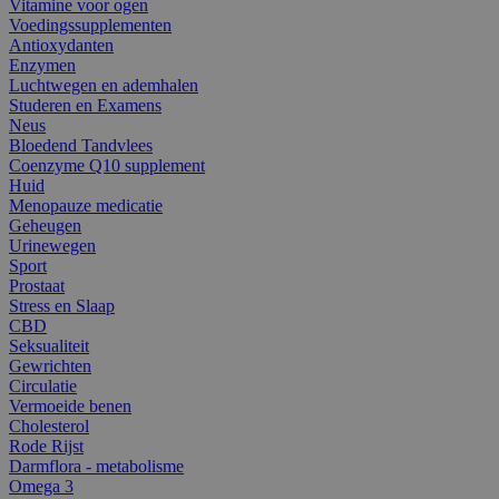
Vitamine voor ogen
Voedingssupplementen
Antioxydanten
Enzymen
Luchtwegen en ademhalen
Studeren en Examens
Neus
Bloedend Tandvlees
Coenzyme Q10 supplement
Huid
Menopauze medicatie
Geheugen
Urinewegen
Sport
Prostaat
Stress en Slaap
CBD
Seksualiteit
Gewrichten
Circulatie
Vermoeide benen
Cholesterol
Rode Rijst
Darmflora - metabolisme
Omega 3