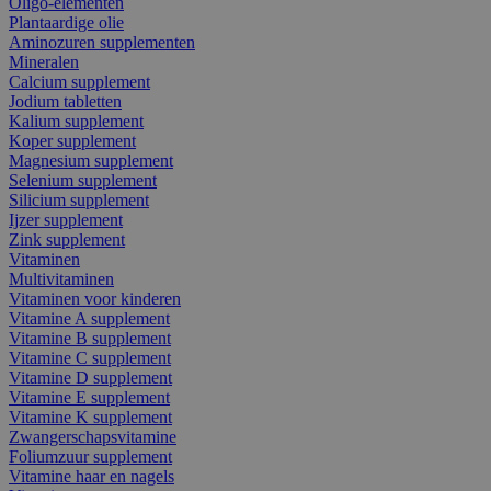
Oligo-elementen
Plantaardige olie
Aminozuren supplementen
Mineralen
Calcium supplement
Jodium tabletten
Kalium supplement
Koper supplement
Magnesium supplement
Selenium supplement
Silicium supplement
Ijzer supplement
Zink supplement
Vitaminen
Multivitaminen
Vitaminen voor kinderen
Vitamine A supplement
Vitamine B supplement
Vitamine C supplement
Vitamine D supplement
Vitamine E supplement
Vitamine K supplement
Zwangerschapsvitamine
Foliumzuur supplement
Vitamine haar en nagels