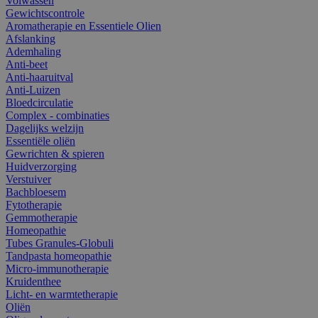
Volwassen
Gewichtscontrole
Aromatherapie en Essentiele Olien
Afslanking
Ademhaling
Anti-beet
Anti-haaruitval
Anti-Luizen
Bloedcirculatie
Complex - combinaties
Dagelijks welzijn
Essentiële oliën
Gewrichten & spieren
Huidverzorging
Verstuiver
Bachbloesem
Fytotherapie
Gemmotherapie
Homeopathie
Tubes Granules-Globuli
Tandpasta homeopathie
Micro-immunotherapie
Kruidenthee
Licht- en warmtetherapie
Oliën