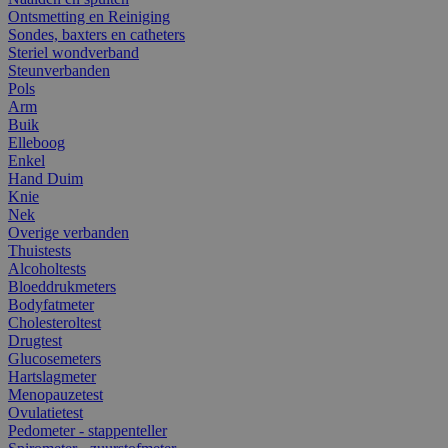
Ontsmetting en Reiniging
Sondes, baxters en catheters
Steriel wondverband
Steunverbanden
Pols
Arm
Buik
Elleboog
Enkel
Hand Duim
Knie
Nek
Overige verbanden
Thuistests
Alcoholtests
Bloeddrukmeters
Bodyfatmeter
Cholesteroltest
Drugtest
Glucosemeters
Hartslagmeter
Menopauzetest
Ovulatietest
Pedometer - stappenteller