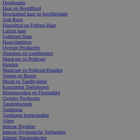
Deodorants
Haar en Hoofdhuid
Beschadigd haar en hoofdirritatie
Anti Roos
Haaruitval en Futloos Haar
Luizen haar
Gekleurd Haar
Haarvitaminen
Overige Producten
Shampoo en conditionner
Manicure en Pedicure
Handen
Manicure en Pedicure/Handen
Voeten en Benen
Mond en Tandhygiëne
Kunstgebit Toebehoren
Mondspoeling en Flosmiddel
Overige Producten
Tandenborstels
Tandpasta
Tandpasta homeopathie
Aften
Intieme Hygiëne
Intieme Hygienische Verbanden
Intieme Wasproducten