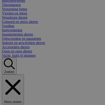
Insectenwerend
Tekentangen
Verzorging beten
Vlooien en teken
Wondzorg dieren
Gemoed en stress dieren
Voeding
Spijsvertering
Supplementen dieren
Ontworming en parasieten
Spieren en gewrichten dieren
Accessoires dieren
Ogen en oren dieren
Vacht, huid of pluimen
Zoeken
Menu sluiten