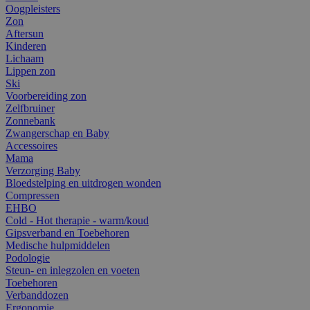
Oogpleisters
Zon
Aftersun
Kinderen
Lichaam
Lippen zon
Ski
Voorbereiding zon
Zelfbruiner
Zonnebank
Zwangerschap en Baby
Accessoires
Mama
Verzorging Baby
Bloedstelping en uitdrogen wonden
Compressen
EHBO
Cold - Hot therapie - warm/koud
Gipsverband en Toebehoren
Medische hulpmiddelen
Podologie
Steun- en inlegzolen en voeten
Toebehoren
Verbanddozen
Ergonomie