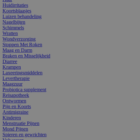
Huidirritaties
Koortsblaasjes
Luizen behandeling
Nagelbijten
Schimmels
Wratten
Wondverzorging
Stoppen Met Roken
Maag en Darm
Braken en Misselijkheid
Diarree
Krampen
Laxeeringsmiddelen
Levertherapie
Maagzuur
Probiotica supplement
Reisapotheek
Ontwormen
Pijn en Koorts
Antimigraine
Kinderen
Menstruatie Pijnen
Mond Pijnen
Spieren en gewrichten