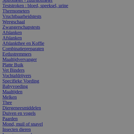
Spirometer - zuurstofmeter
Teststroken : bloed, speeksel, urine
Thermometers
Vruchtbaarheidstests
Weegschaal
Zwangerschapstests
Afslanken
Afslanken
Afslankthee en Koffie
Combinatiepreparaten
Eetlustremmers
Maaltijdvervanger
Platte Buik
Vet Binders
Vochtafdrijvers
Specifieke Voeding
Babyvoeding
Maaltijden
Melken
Thee
Diergeneesmiddelen
Duiven en vogels
Paarden
Mond, muil of snavel
Insecten dieren