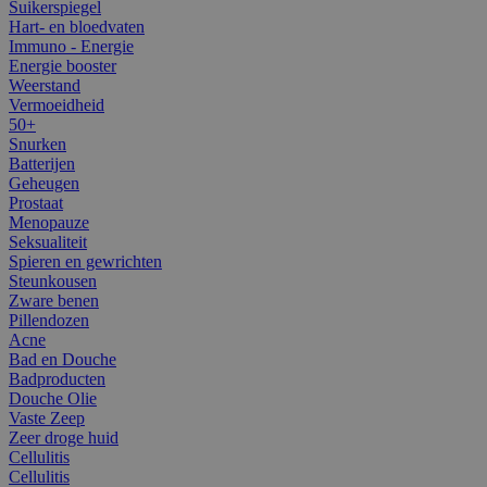
Suikerspiegel
Hart- en bloedvaten
Immuno - Energie
Energie booster
Weerstand
Vermoeidheid
50+
Snurken
Batterijen
Geheugen
Prostaat
Menopauze
Seksualiteit
Spieren en gewrichten
Steunkousen
Zware benen
Pillendozen
Acne
Bad en Douche
Badproducten
Douche Olie
Vaste Zeep
Zeer droge huid
Cellulitis
Cellulitis