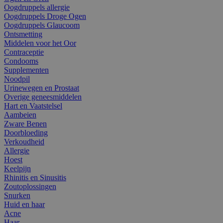
Oogdruppels allergie
Oogdruppels Droge Ogen
Oogdruppels Glaucoom
Ontsmetting
Middelen voor het Oor
Contraceptie
Condooms
Supplementen
Noodpil
Urinewegen en Prostaat
Overige geneesmiddelen
Hart en Vaatstelsel
Aambeien
Zware Benen
Doorbloeding
Verkoudheid
Allergie
Hoest
Keelpijn
Rhinitis en Sinusitis
Zoutoplossingen
Snurken
Huid en haar
Acne
Haar