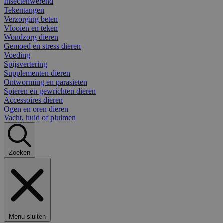
Insectenwerend
Tekentangen
Verzorging beten
Vlooien en teken
Wondzorg dieren
Gemoed en stress dieren
Voeding
Spijsvertering
Supplementen dieren
Ontworming en parasieten
Spieren en gewrichten dieren
Accessoires dieren
Ogen en oren dieren
Vacht, huid of pluimen
Zoeken
Menu sluiten