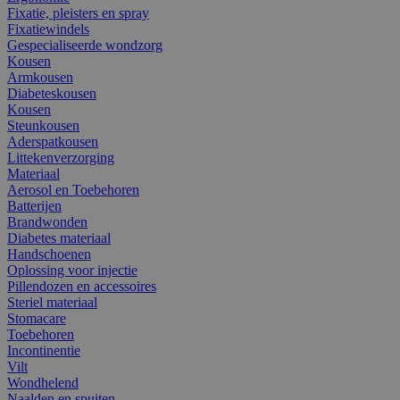
Fixatie, pleisters en spray
Fixatiewindels
Gespecialiseerde wondzorg
Kousen
Armkousen
Diabeteskousen
Kousen
Steunkousen
Aderspatkousen
Littekenverzorging
Materiaal
Aerosol en Toebehoren
Batterijen
Brandwonden
Diabetes materiaal
Handschoenen
Oplossing voor injectie
Pillendozen en accessoires
Steriel materiaal
Stomacare
Toebehoren
Incontinentie
Vilt
Wondhelend
Naalden en spuiten