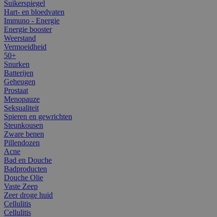
Suikerspiegel
Hart- en bloedvaten
Immuno - Energie
Energie booster
Weerstand
Vermoeidheid
50+
Snurken
Batterijen
Geheugen
Prostaat
Menopauze
Seksualiteit
Spieren en gewrichten
Steunkousen
Zware benen
Pillendozen
Acne
Bad en Douche
Badproducten
Douche Olie
Vaste Zeep
Zeer droge huid
Cellulitis
Cellulitis