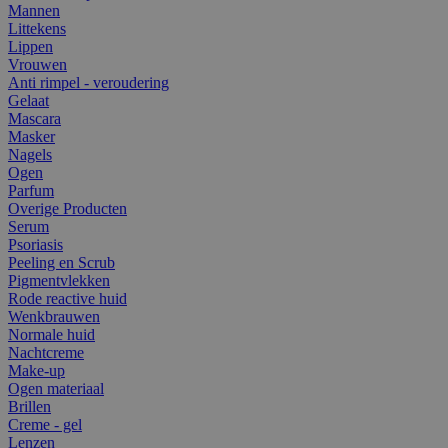
Mannen
Littekens
Lippen
Vrouwen
Anti rimpel - veroudering
Gelaat
Mascara
Masker
Nagels
Ogen
Parfum
Overige Producten
Serum
Psoriasis
Peeling en Scrub
Pigmentvlekken
Rode reactive huid
Wenkbrauwen
Normale huid
Nachtcreme
Make-up
Ogen materiaal
Brillen
Creme - gel
Lenzen