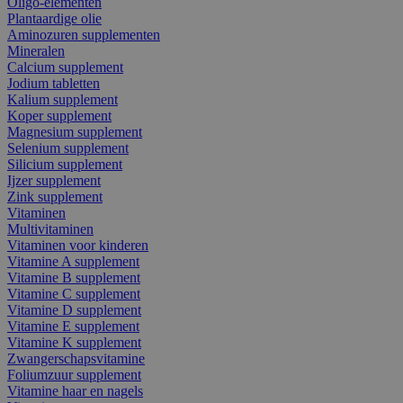
Oligo-elementen
Plantaardige olie
Aminozuren supplementen
Mineralen
Calcium supplement
Jodium tabletten
Kalium supplement
Koper supplement
Magnesium supplement
Selenium supplement
Silicium supplement
Ijzer supplement
Zink supplement
Vitaminen
Multivitaminen
Vitaminen voor kinderen
Vitamine A supplement
Vitamine B supplement
Vitamine C supplement
Vitamine D supplement
Vitamine E supplement
Vitamine K supplement
Zwangerschapsvitamine
Foliumzuur supplement
Vitamine haar en nagels