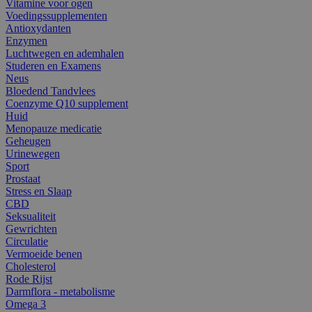
Vitamine voor ogen
Voedingssupplementen
Antioxydanten
Enzymen
Luchtwegen en ademhalen
Studeren en Examens
Neus
Bloedend Tandvlees
Coenzyme Q10 supplement
Huid
Menopauze medicatie
Geheugen
Urinewegen
Sport
Prostaat
Stress en Slaap
CBD
Seksualiteit
Gewrichten
Circulatie
Vermoeide benen
Cholesterol
Rode Rijst
Darmflora - metabolisme
Omega 3