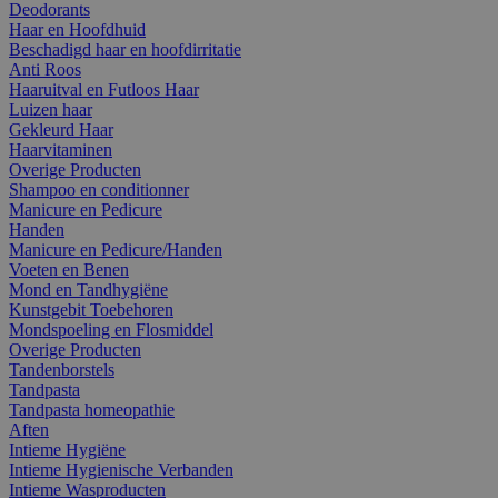
Deodorants
Haar en Hoofdhuid
Beschadigd haar en hoofdirritatie
Anti Roos
Haaruitval en Futloos Haar
Luizen haar
Gekleurd Haar
Haarvitaminen
Overige Producten
Shampoo en conditionner
Manicure en Pedicure
Handen
Manicure en Pedicure/Handen
Voeten en Benen
Mond en Tandhygiëne
Kunstgebit Toebehoren
Mondspoeling en Flosmiddel
Overige Producten
Tandenborstels
Tandpasta
Tandpasta homeopathie
Aften
Intieme Hygiëne
Intieme Hygienische Verbanden
Intieme Wasproducten