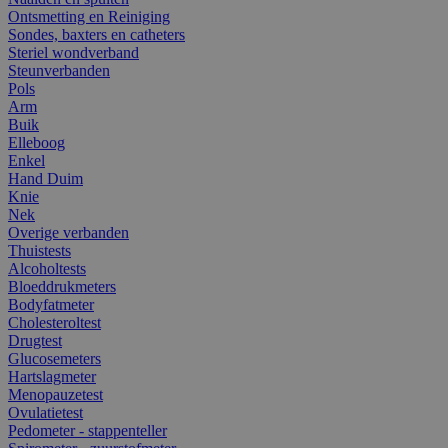
Ontsmetting en Reiniging
Sondes, baxters en catheters
Steriel wondverband
Steunverbanden
Pols
Arm
Buik
Elleboog
Enkel
Hand Duim
Knie
Nek
Overige verbanden
Thuistests
Alcoholtests
Bloeddrukmeters
Bodyfatmeter
Cholesteroltest
Drugtest
Glucosemeters
Hartslagmeter
Menopauzetest
Ovulatietest
Pedometer - stappenteller