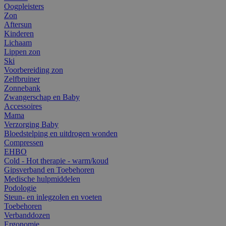
Oogpleisters
Zon
Aftersun
Kinderen
Lichaam
Lippen zon
Ski
Voorbereiding zon
Zelfbruiner
Zonnebank
Zwangerschap en Baby
Accessoires
Mama
Verzorging Baby
Bloedstelping en uitdrogen wonden
Compressen
EHBO
Cold - Hot therapie - warm/koud
Gipsverband en Toebehoren
Medische hulpmiddelen
Podologie
Steun- en inlegzolen en voeten
Toebehoren
Verbanddozen
Ergonomie