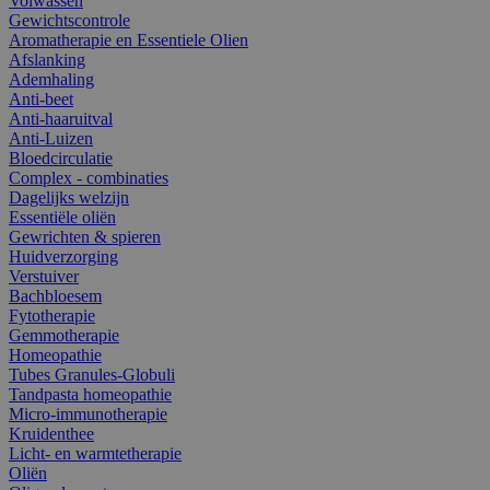
Volwassen
Gewichtscontrole
Aromatherapie en Essentiele Olien
Afslanking
Ademhaling
Anti-beet
Anti-haaruitval
Anti-Luizen
Bloedcirculatie
Complex - combinaties
Dagelijks welzijn
Essentiële oliën
Gewrichten & spieren
Huidverzorging
Verstuiver
Bachbloesem
Fytotherapie
Gemmotherapie
Homeopathie
Tubes Granules-Globuli
Tandpasta homeopathie
Micro-immunotherapie
Kruidenthee
Licht- en warmtetherapie
Oliën