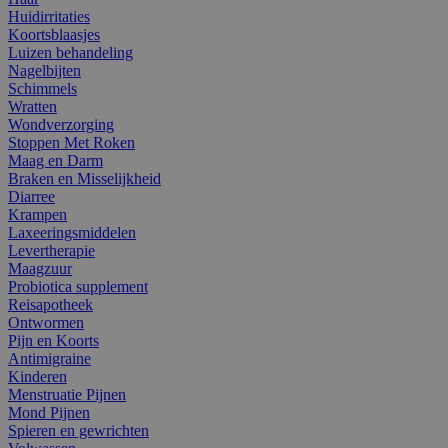
Huidirritaties
Koortsblaasjes
Luizen behandeling
Nagelbijten
Schimmels
Wratten
Wondverzorging
Stoppen Met Roken
Maag en Darm
Braken en Misselijkheid
Diarree
Krampen
Laxeeringsmiddelen
Levertherapie
Maagzuur
Probiotica supplement
Reisapotheek
Ontwormen
Pijn en Koorts
Antimigraine
Kinderen
Menstruatie Pijnen
Mond Pijnen
Spieren en gewrichten