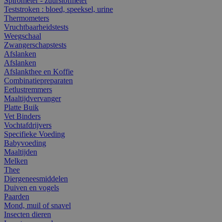
Spirometer - zuurstofmeter
Teststroken : bloed, speeksel, urine
Thermometers
Vruchtbaarheidstests
Weegschaal
Zwangerschapstests
Afslanken
Afslanken
Afslankthee en Koffie
Combinatiepreparaten
Eetlustremmers
Maaltijdvervanger
Platte Buik
Vet Binders
Vochtafdrijvers
Specifieke Voeding
Babyvoeding
Maaltijden
Melken
Thee
Diergeneesmiddelen
Duiven en vogels
Paarden
Mond, muil of snavel
Insecten dieren