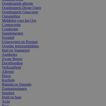
Oogdruppels allergie
Oogdruppels Droge Ogen
Oogdruppels Glaucoom
Ontsmetting
Middelen voor het Oor
Contraceptie
Condooms
Supplementen
Noodpil
Urinewegen en Prostaat
Overige geneesmiddelen
Hart en Vaatstelsel
Aambeien
Zware Benen
Doorbloeding
Verkoudheid
Allergie
Hoest
Keelpijn
Rhinitis en Sinusitis
Zoutoplossingen
Snurken
Huid en haar
Acne
Haar