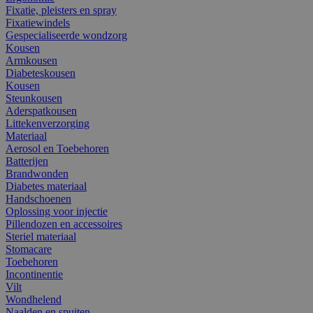
Fixatie, pleisters en spray
Fixatiewindels
Gespecialiseerde wondzorg
Kousen
Armkousen
Diabeteskousen
Kousen
Steunkousen
Aderspatkousen
Littekenverzorging
Materiaal
Aerosol en Toebehoren
Batterijen
Brandwonden
Diabetes materiaal
Handschoenen
Oplossing voor injectie
Pillendozen en accessoires
Steriel materiaal
Stomacare
Toebehoren
Incontinentie
Vilt
Wondhelend
Naalden en spuiten