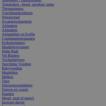
Spirometer - zuurstofmeter
Teststroken : bloed, speeksel, urine
Thermometers
Vruchtbaarheidstests
Weegschaal
Zwangerschapstests
Afslanken
Afslanken
Afslankthee en Koffie
Combinatiepreparaten
Eetlustremmers
Maaltijdvervanger
Platte Buik
Vet Binders
Vochtafdrijvers
Specifieke Voeding
Babyvoeding
Maaltijden
Melken
Thee
Diergeneesmiddelen
Duiven en vogels
Paarden
Mond, muil of snavel
Insecten dieren