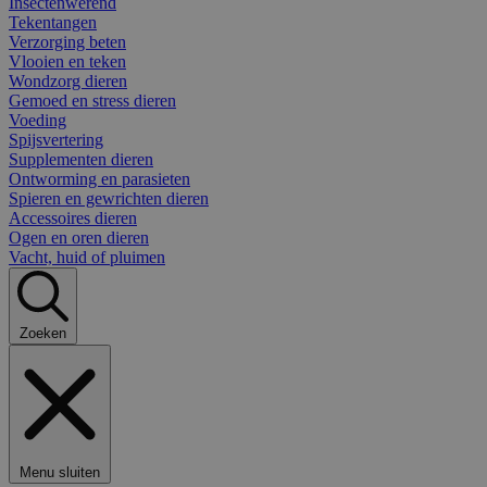
Insectenwerend
Tekentangen
Verzorging beten
Vlooien en teken
Wondzorg dieren
Gemoed en stress dieren
Voeding
Spijsvertering
Supplementen dieren
Ontworming en parasieten
Spieren en gewrichten dieren
Accessoires dieren
Ogen en oren dieren
Vacht, huid of pluimen
Zoeken
Menu sluiten