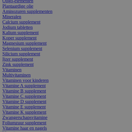
Oligo-elementen
Plantaardige olie
Aminozuren supplementen
Mineralen
Calcium supplement
Jodium tabletten
Kalium supplement
Koper supplement
Magnesium supplement
Selenium supplement
Silicium supplement
Ijzer supplement
Zink supplement
Vitaminen
Multivitaminen
Vitaminen voor kinderen
Vitamine A supplement
Vitamine B supplement
Vitamine C supplement
Vitamine D supplement
Vitamine E supplement
Vitamine K supplement
Zwangerschapsvitamine
Foliumzuur supplement
Vitamine haar en nagels