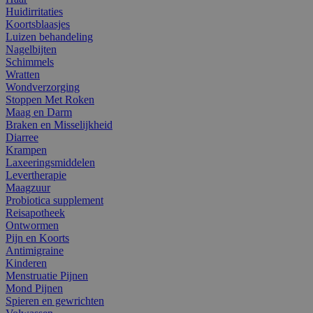
Huidirritaties
Koortsblaasjes
Luizen behandeling
Nagelbijten
Schimmels
Wratten
Wondverzorging
Stoppen Met Roken
Maag en Darm
Braken en Misselijkheid
Diarree
Krampen
Laxeeringsmiddelen
Levertherapie
Maagzuur
Probiotica supplement
Reisapotheek
Ontwormen
Pijn en Koorts
Antimigraine
Kinderen
Menstruatie Pijnen
Mond Pijnen
Spieren en gewrichten