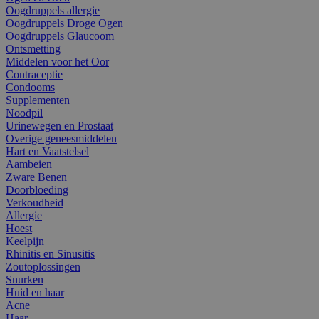
Oogdruppels allergie
Oogdruppels Droge Ogen
Oogdruppels Glaucoom
Ontsmetting
Middelen voor het Oor
Contraceptie
Condooms
Supplementen
Noodpil
Urinewegen en Prostaat
Overige geneesmiddelen
Hart en Vaatstelsel
Aambeien
Zware Benen
Doorbloeding
Verkoudheid
Allergie
Hoest
Keelpijn
Rhinitis en Sinusitis
Zoutoplossingen
Snurken
Huid en haar
Acne
Haar