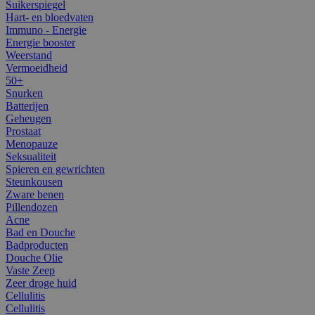
Suikerspiegel
Hart- en bloedvaten
Immuno - Energie
Energie booster
Weerstand
Vermoeidheid
50+
Snurken
Batterijen
Geheugen
Prostaat
Menopauze
Seksualiteit
Spieren en gewrichten
Steunkousen
Zware benen
Pillendozen
Acne
Bad en Douche
Badproducten
Douche Olie
Vaste Zeep
Zeer droge huid
Cellulitis
Cellulitis