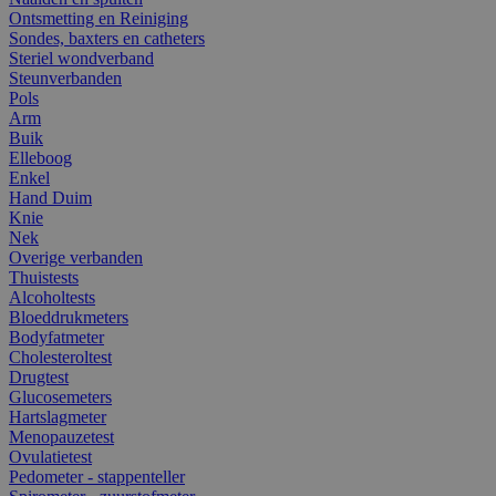
Ontsmetting en Reiniging
Sondes, baxters en catheters
Steriel wondverband
Steunverbanden
Pols
Arm
Buik
Elleboog
Enkel
Hand Duim
Knie
Nek
Overige verbanden
Thuistests
Alcoholtests
Bloeddrukmeters
Bodyfatmeter
Cholesteroltest
Drugtest
Glucosemeters
Hartslagmeter
Menopauzetest
Ovulatietest
Pedometer - stappenteller