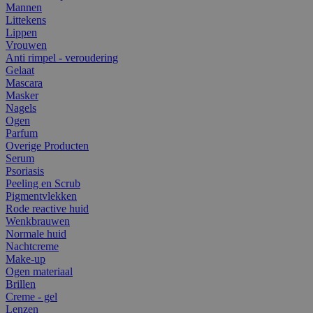
Mannen
Littekens
Lippen
Vrouwen
Anti rimpel - veroudering
Gelaat
Mascara
Masker
Nagels
Ogen
Parfum
Overige Producten
Serum
Psoriasis
Peeling en Scrub
Pigmentvlekken
Rode reactive huid
Wenkbrauwen
Normale huid
Nachtcreme
Make-up
Ogen materiaal
Brillen
Creme - gel
Lenzen