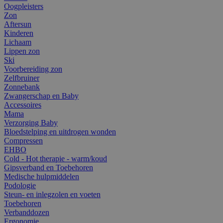
Oogpleisters
Zon
Aftersun
Kinderen
Lichaam
Lippen zon
Ski
Voorbereiding zon
Zelfbruiner
Zonnebank
Zwangerschap en Baby
Accessoires
Mama
Verzorging Baby
Bloedstelping en uitdrogen wonden
Compressen
EHBO
Cold - Hot therapie - warm/koud
Gipsverband en Toebehoren
Medische hulpmiddelen
Podologie
Steun- en inlegzolen en voeten
Toebehoren
Verbanddozen
Ergonomie