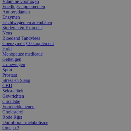
Vitamine voor ogen
Voedingssupplementen
Antioxydanten
Enzymen
Luchtwegen en ademhalen
Studeren en Examens
Neus
Bloedend Tandvlees
Coenzyme Q10 supplement
Huid
Menopauze medicatie
Geheugen
Urinewegen
Sport
Prostaat
Stress en Slaap
CBD
Seksualiteit
Gewrichten
Circulatie
Vermoeide benen
Cholesterol
Rode Rijst
Darmflora - metabolisme
Omega 3