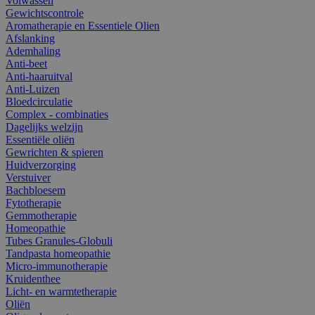
Volwassen
Gewichtscontrole
Aromatherapie en Essentiele Olien
Afslanking
Ademhaling
Anti-beet
Anti-haaruitval
Anti-Luizen
Bloedcirculatie
Complex - combinaties
Dagelijks welzijn
Essentiële oliën
Gewrichten & spieren
Huidverzorging
Verstuiver
Bachbloesem
Fytotherapie
Gemmotherapie
Homeopathie
Tubes Granules-Globuli
Tandpasta homeopathie
Micro-immunotherapie
Kruidenthee
Licht- en warmtetherapie
Oliën