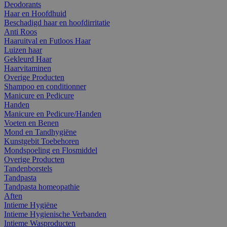
Deodorants
Haar en Hoofdhuid
Beschadigd haar en hoofdirritatie
Anti Roos
Haaruitval en Futloos Haar
Luizen haar
Gekleurd Haar
Haarvitaminen
Overige Producten
Shampoo en conditionner
Manicure en Pedicure
Handen
Manicure en Pedicure/Handen
Voeten en Benen
Mond en Tandhygiëne
Kunstgebit Toebehoren
Mondspoeling en Flosmiddel
Overige Producten
Tandenborstels
Tandpasta
Tandpasta homeopathie
Aften
Intieme Hygiëne
Intieme Hygienische Verbanden
Intieme Wasproducten