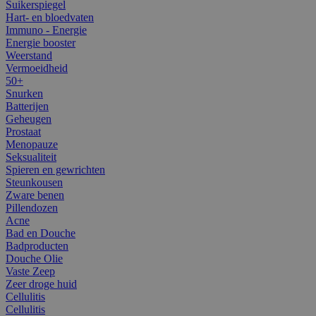
Suikerspiegel
Hart- en bloedvaten
Immuno - Energie
Energie booster
Weerstand
Vermoeidheid
50+
Snurken
Batterijen
Geheugen
Prostaat
Menopauze
Seksualiteit
Spieren en gewrichten
Steunkousen
Zware benen
Pillendozen
Acne
Bad en Douche
Badproducten
Douche Olie
Vaste Zeep
Zeer droge huid
Cellulitis
Cellulitis