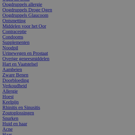
Oogdruppels allergie
Oogdruppels Droge Ogen
Oogdruppels Glaucoom
Ontsmetting
Middelen voor het Oor
Contraceptie
Condooms
Supplementen
Noodpil
Urinewegen en Prostaat
Overige geneesmiddelen
Hart en Vaatstelsel
Aambeien
Zware Benen
Doorbloeding
Verkoudheid
Allergie
Hoest
Keelpijn
Rhinitis en Sinusitis
Zoutoplossingen
Snurken
Huid en haar
Acne
Haar