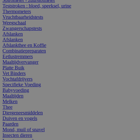
Spirometer - zuurstofmeter
Teststroken : bloed, speeksel, urine
Thermometers
Vruchtbaarheidstests
Weegschaal
Zwangerschapstests
Afslanken
Afslanken
Afslankthee en Koffie
Combinatiepreparaten
Eetlustremmers
Maaltijdvervanger
Platte Buik
Vet Binders
Vochtafdrijvers
Specifieke Voeding
Babyvoeding
Maaltijden
Melken
Thee
Diergeneesmiddelen
Duiven en vogels
Paarden
Mond, muil of snavel
Insecten dieren