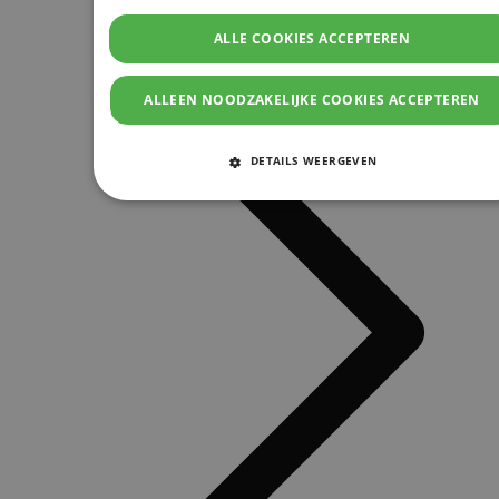
ALLE COOKIES ACCEPTEREN
ALLEEN NOODZAKELIJKE COOKIES ACCEPTEREN
DETAILS WEERGEVEN
STRIKT NOODZAKELIJKE COOKIES
PRESTATIE COOKIES
TARGETING COOKIES
FUNCTIONELE COOKIES
Strikt noodzakelijke cookies
Prestatie cookies