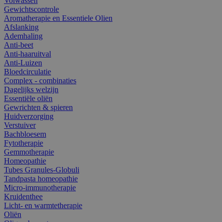
Volwassen
Gewichtscontrole
Aromatherapie en Essentiele Olien
Afslanking
Ademhaling
Anti-beet
Anti-haaruitval
Anti-Luizen
Bloedcirculatie
Complex - combinaties
Dagelijks welzijn
Essentiële oliën
Gewrichten & spieren
Huidverzorging
Verstuiver
Bachbloesem
Fytotherapie
Gemmotherapie
Homeopathie
Tubes Granules-Globuli
Tandpasta homeopathie
Micro-immunotherapie
Kruidenthee
Licht- en warmtetherapie
Oliën