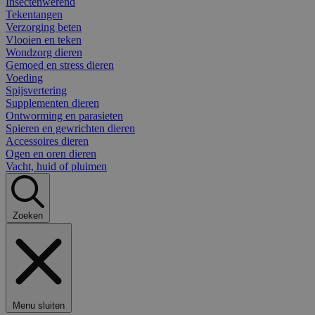
Insectenwerend
Tekentangen
Verzorging beten
Vlooien en teken
Wondzorg dieren
Gemoed en stress dieren
Voeding
Spijsvertering
Supplementen dieren
Ontworming en parasieten
Spieren en gewrichten dieren
Accessoires dieren
Ogen en oren dieren
Vacht, huid of pluimen
Zoeken
Menu sluiten