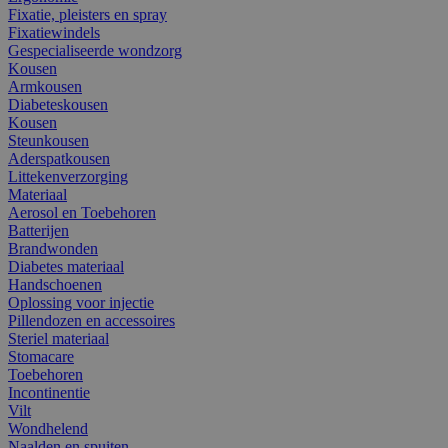
Fixatie, pleisters en spray
Fixatiewindels
Gespecialiseerde wondzorg
Kousen
Armkousen
Diabeteskousen
Kousen
Steunkousen
Aderspatkousen
Littekenverzorging
Materiaal
Aerosol en Toebehoren
Batterijen
Brandwonden
Diabetes materiaal
Handschoenen
Oplossing voor injectie
Pillendozen en accessoires
Steriel materiaal
Stomacare
Toebehoren
Incontinentie
Vilt
Wondhelend
Naalden en spuiten