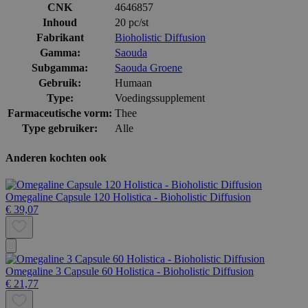
CNK
4646857
Inhoud
20 pc/st
Fabrikant
Bioholistic Diffusion
Gamma:
Saouda
Subgamma:
Saouda Groene
Gebruik:
Humaan
Type:
Voedingssupplement
Farmaceutische vorm:
Thee
Type gebruiker:
Alle
Anderen kochten ook
Omegaline Capsule 120 Holistica - Bioholistic Diffusion
€ 39,07
Omegaline 3 Capsule 60 Holistica - Bioholistic Diffusion
€ 21,77