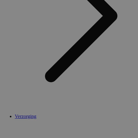
AWSALBCORS
1 week
Amazon.com Inc.
widget-
mediator.zopim.com
CookieScriptConsent
5 maanden 4
CookieScript
weken
.medibib.nl
Verzorging
Aanbieder