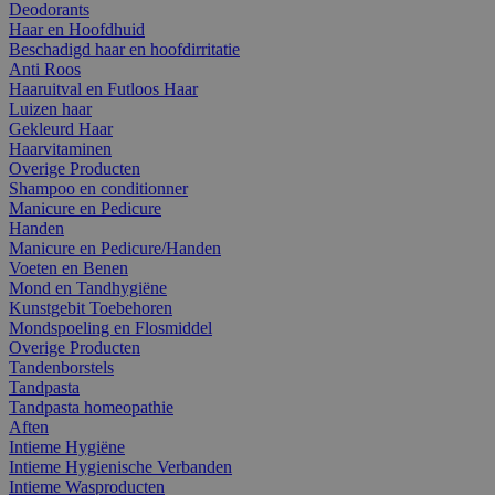
Deodorants
Haar en Hoofdhuid
Beschadigd haar en hoofdirritatie
Anti Roos
Haaruitval en Futloos Haar
Luizen haar
Gekleurd Haar
Haarvitaminen
Overige Producten
Shampoo en conditionner
Manicure en Pedicure
Handen
Manicure en Pedicure/Handen
Voeten en Benen
Mond en Tandhygiëne
Kunstgebit Toebehoren
Mondspoeling en Flosmiddel
Overige Producten
Tandenborstels
Tandpasta
Tandpasta homeopathie
Aften
Intieme Hygiëne
Intieme Hygienische Verbanden
Intieme Wasproducten