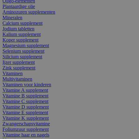
Oligo-elementen
Plantaardige olie
Aminozuren supplementen
Mineralen
Calcium supplement
Jodium tabletten
Kalium supplement
Koper supplement
Magnesium supplement
Selenium supplement
Silicium supplement
Ijzer supplement
Zink supplement
Vitaminen
Multivitaminen
Vitaminen voor kinderen
Vitamine A supplement
Vitamine B supplement
Vitamine C supplement
Vitamine D supplement
Vitamine E supplement
Vitamine K supplement
Zwangerschapsvitamine
Foliumzuur supplement
Vitamine haar en nagels