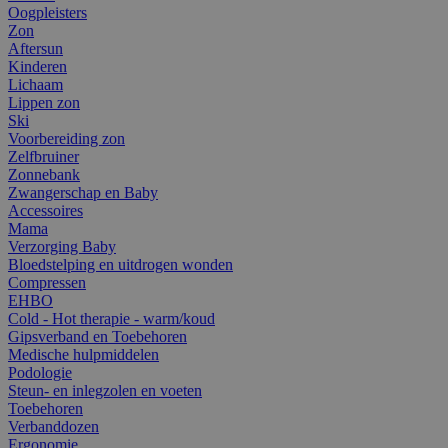
Oogpleisters
Zon
Aftersun
Kinderen
Lichaam
Lippen zon
Ski
Voorbereiding zon
Zelfbruiner
Zonnebank
Zwangerschap en Baby
Accessoires
Mama
Verzorging Baby
Bloedstelping en uitdrogen wonden
Compressen
EHBO
Cold - Hot therapie - warm/koud
Gipsverband en Toebehoren
Medische hulpmiddelen
Podologie
Steun- en inlegzolen en voeten
Toebehoren
Verbanddozen
Ergonomie