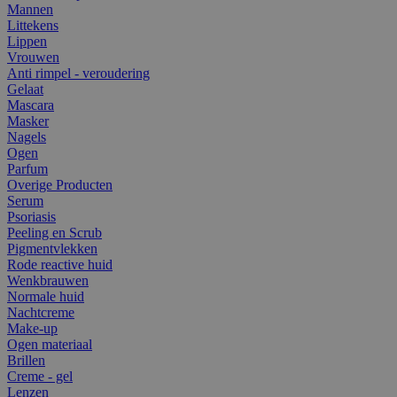
Mannen
Littekens
Lippen
Vrouwen
Anti rimpel - veroudering
Gelaat
Mascara
Masker
Nagels
Ogen
Parfum
Overige Producten
Serum
Psoriasis
Peeling en Scrub
Pigmentvlekken
Rode reactive huid
Wenkbrauwen
Normale huid
Nachtcreme
Make-up
Ogen materiaal
Brillen
Creme - gel
Lenzen