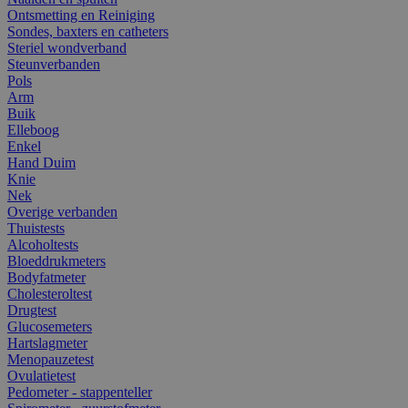
Ontsmetting en Reiniging
Sondes, baxters en catheters
Steriel wondverband
Steunverbanden
Pols
Arm
Buik
Elleboog
Enkel
Hand Duim
Knie
Nek
Overige verbanden
Thuistests
Alcoholtests
Bloeddrukmeters
Bodyfatmeter
Cholesteroltest
Drugtest
Glucosemeters
Hartslagmeter
Menopauzetest
Ovulatietest
Pedometer - stappenteller