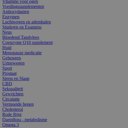
Vitamine voor ogen
Voedingssupplementen
Antioxydanten
Enzymen
Luchtwegen en ademhalen
Studeren en Examens
Neus
Bloedend Tandvlees
Coenzyme Q10 supplement
Huid
Menopauze medicatie
Geheugen
Urinewegen
Sport
Prostaat
Stress en Slaap
CBD
Seksualiteit
Gewrichten
Circulatie
Vermoeide benen
Cholesterol
Rode Rijst
Darmflora - metabolisme
Omega 3