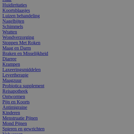
Huidirritaties
Koortsblaasjes
Luizen behandeling
Nagelbijten
Schimmels
Wratten
Wondverzorging
Stoppen Met Roken
Maag en Darm
Braken en Misselijkheid
Diarree
Krampen
Laxeeringsmiddelen
Levertherapie
Maagzuur
Probiotica supplement
Reisapotheek
Ontwormen
Pijn en Koorts
Antimigraine
Kinderen
Menstruatie Pijnen
Mond Pijnen
Spieren en gewrichten