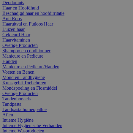
Deodorants
Haar en Hoofdhuid
Beschadigd haar en hoofdirritatie
Anti Roos
Haaruitval en Futloos Haar
Luizen haar
Gekleurd Haar
Haarvitaminen
Overige Producten
Shampoo en conditionner
Manicure en Pedicure
Handen
Manicure en Pedicure/Handen
Voeten en Benen
Mond en Tandhygiëne
Kunstgebit Toebehoren
Mondspoeling en Flosmiddel
Overige Producten
Tandenborstels
Tandpasta
Tandpasta homeopathie
Aften
Intieme Hygiëne
Intieme Hygienische Verbanden
Intieme Wasproducten