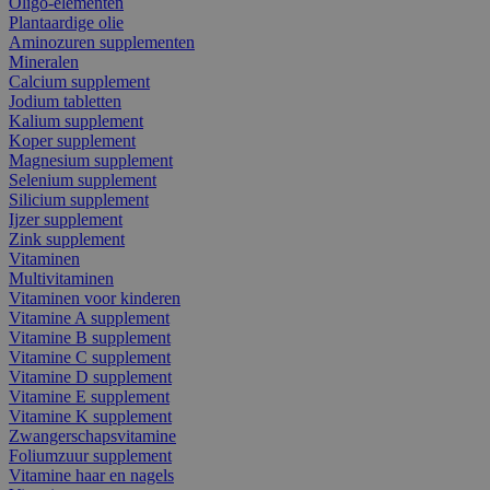
Oligo-elementen
Plantaardige olie
Aminozuren supplementen
Mineralen
Calcium supplement
Jodium tabletten
Kalium supplement
Koper supplement
Magnesium supplement
Selenium supplement
Silicium supplement
Ijzer supplement
Zink supplement
Vitaminen
Multivitaminen
Vitaminen voor kinderen
Vitamine A supplement
Vitamine B supplement
Vitamine C supplement
Vitamine D supplement
Vitamine E supplement
Vitamine K supplement
Zwangerschapsvitamine
Foliumzuur supplement
Vitamine haar en nagels