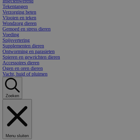
Insectenwerend
Tekentangen
Verzorging beten
Vlooien en teken
Wondzorg dieren
Gemoed en stress dieren
Voeding
Spijsvertering
Supplementen dieren
Ontworming en parasieten
Spieren en gewrichten dieren
Accessoires dieren
Ogen en oren dieren
Vacht, huid of pluimen
Zoeken
Menu sluiten