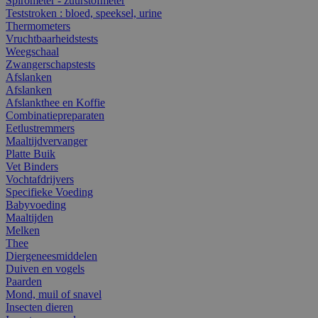
Spirometer - zuurstofmeter
Teststroken : bloed, speeksel, urine
Thermometers
Vruchtbaarheidstests
Weegschaal
Zwangerschapstests
Afslanken
Afslanken
Afslankthee en Koffie
Combinatiepreparaten
Eetlustremmers
Maaltijdvervanger
Platte Buik
Vet Binders
Vochtafdrijvers
Specifieke Voeding
Babyvoeding
Maaltijden
Melken
Thee
Diergeneesmiddelen
Duiven en vogels
Paarden
Mond, muil of snavel
Insecten dieren