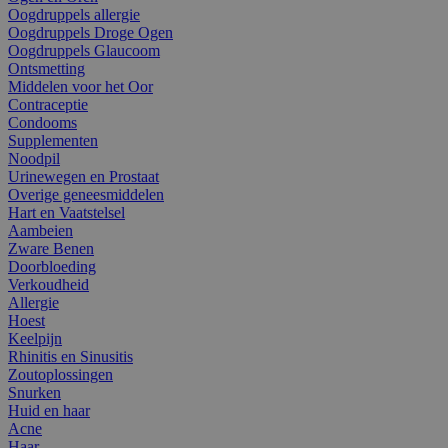
Oogdruppels allergie
Oogdruppels Droge Ogen
Oogdruppels Glaucoom
Ontsmetting
Middelen voor het Oor
Contraceptie
Condooms
Supplementen
Noodpil
Urinewegen en Prostaat
Overige geneesmiddelen
Hart en Vaatstelsel
Aambeien
Zware Benen
Doorbloeding
Verkoudheid
Allergie
Hoest
Keelpijn
Rhinitis en Sinusitis
Zoutoplossingen
Snurken
Huid en haar
Acne
Haar