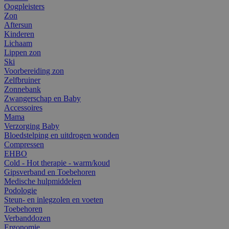
Oogpleisters
Zon
Aftersun
Kinderen
Lichaam
Lippen zon
Ski
Voorbereiding zon
Zelfbruiner
Zonnebank
Zwangerschap en Baby
Accessoires
Mama
Verzorging Baby
Bloedstelping en uitdrogen wonden
Compressen
EHBO
Cold - Hot therapie - warm/koud
Gipsverband en Toebehoren
Medische hulpmiddelen
Podologie
Steun- en inlegzolen en voeten
Toebehoren
Verbanddozen
Ergonomie