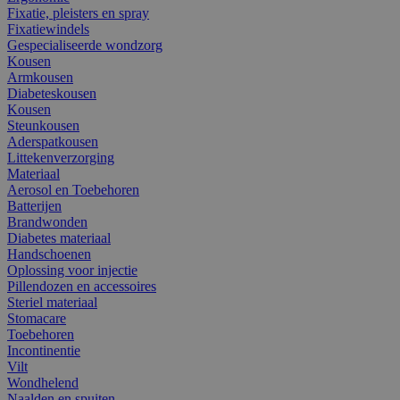
Fixatie, pleisters en spray
Fixatiewindels
Gespecialiseerde wondzorg
Kousen
Armkousen
Diabeteskousen
Kousen
Steunkousen
Aderspatkousen
Littekenverzorging
Materiaal
Aerosol en Toebehoren
Batterijen
Brandwonden
Diabetes materiaal
Handschoenen
Oplossing voor injectie
Pillendozen en accessoires
Steriel materiaal
Stomacare
Toebehoren
Incontinentie
Vilt
Wondhelend
Naalden en spuiten