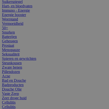
Suikerspiegel
Hart- en bloedvaten
Immuno - Energie
Energie booster
Weerstand
Vermoeidheid
50+
Snurken
Batterijen
Geheugen
Prostaat
Menopauze
Seksualiteit
Spieren en gewrichten
Steunkousen
Zware benen
Pillendozen
Acne
Bad en Douche
Badproducten
Douche Olie
Vaste Zeep
Zeer droge huid
Cellulitis
Cellulitis