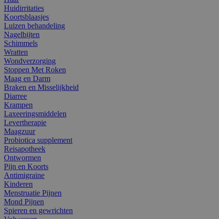
Huidirritaties
Koortsblaasjes
Luizen behandeling
Nagelbijten
Schimmels
Wratten
Wondverzorging
Stoppen Met Roken
Maag en Darm
Braken en Misselijkheid
Diarree
Krampen
Laxeeringsmiddelen
Levertherapie
Maagzuur
Probiotica supplement
Reisapotheek
Ontwormen
Pijn en Koorts
Antimigraine
Kinderen
Menstruatie Pijnen
Mond Pijnen
Spieren en gewrichten