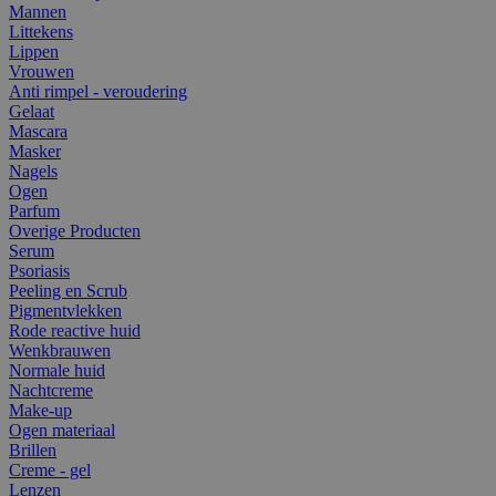
Mannen
Littekens
Lippen
Vrouwen
Anti rimpel - veroudering
Gelaat
Mascara
Masker
Nagels
Ogen
Parfum
Overige Producten
Serum
Psoriasis
Peeling en Scrub
Pigmentvlekken
Rode reactive huid
Wenkbrauwen
Normale huid
Nachtcreme
Make-up
Ogen materiaal
Brillen
Creme - gel
Lenzen