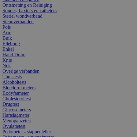
Ontsmetting en Reiniging
Sondes, baxters en catheters
Steriel wondverband
Steunverbanden
Pols
Arm
Buik
Elleboog
Enkel
Hand Duim
Knie
Nek
Overige verbanden
Thuistests
Alcoholtests
Bloeddrukmeters
Bodyfatmeter
Cholesteroltest
Drugtest
Glucosemeters
Hartslagmeter
Menopauzetest
Ovulatietest
Pedometer - stappenteller