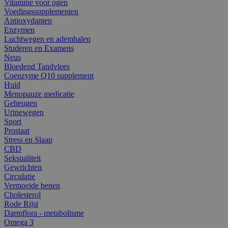
Vitamine voor ogen
Voedingssupplementen
Antioxydanten
Enzymen
Luchtwegen en ademhalen
Studeren en Examens
Neus
Bloedend Tandvlees
Coenzyme Q10 supplement
Huid
Menopauze medicatie
Geheugen
Urinewegen
Sport
Prostaat
Stress en Slaap
CBD
Seksualiteit
Gewrichten
Circulatie
Vermoeide benen
Cholesterol
Rode Rijst
Darmflora - metabolisme
Omega 3