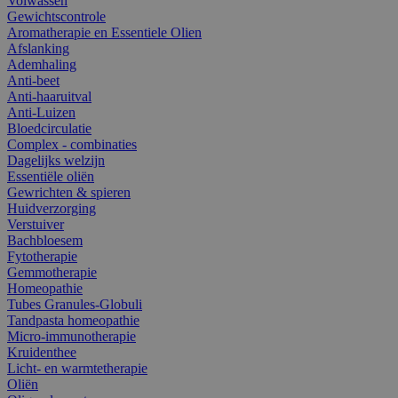
Volwassen
Gewichtscontrole
Aromatherapie en Essentiele Olien
Afslanking
Ademhaling
Anti-beet
Anti-haaruitval
Anti-Luizen
Bloedcirculatie
Complex - combinaties
Dagelijks welzijn
Essentiële oliën
Gewrichten & spieren
Huidverzorging
Verstuiver
Bachbloesem
Fytotherapie
Gemmotherapie
Homeopathie
Tubes Granules-Globuli
Tandpasta homeopathie
Micro-immunotherapie
Kruidenthee
Licht- en warmtetherapie
Oliën