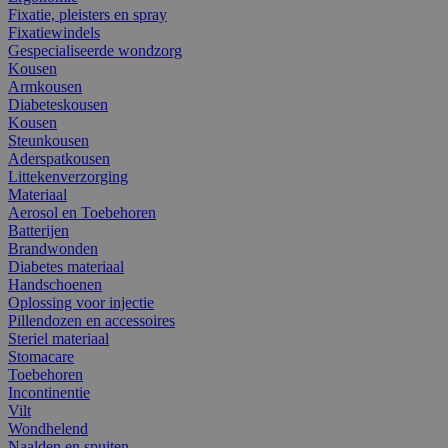
Fixatie, pleisters en spray
Fixatiewindels
Gespecialiseerde wondzorg
Kousen
Armkousen
Diabeteskousen
Kousen
Steunkousen
Aderspatkousen
Littekenverzorging
Materiaal
Aerosol en Toebehoren
Batterijen
Brandwonden
Diabetes materiaal
Handschoenen
Oplossing voor injectie
Pillendozen en accessoires
Steriel materiaal
Stomacare
Toebehoren
Incontinentie
Vilt
Wondhelend
Naalden en spuiten