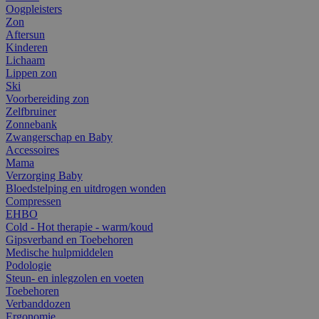
Oogpleisters
Zon
Aftersun
Kinderen
Lichaam
Lippen zon
Ski
Voorbereiding zon
Zelfbruiner
Zonnebank
Zwangerschap en Baby
Accessoires
Mama
Verzorging Baby
Bloedstelping en uitdrogen wonden
Compressen
EHBO
Cold - Hot therapie - warm/koud
Gipsverband en Toebehoren
Medische hulpmiddelen
Podologie
Steun- en inlegzolen en voeten
Toebehoren
Verbanddozen
Ergonomie