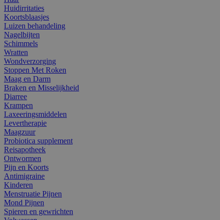
Huidirritaties
Koortsblaasjes
Luizen behandeling
Nagelbijten
Schimmels
Wratten
Wondverzorging
Stoppen Met Roken
Maag en Darm
Braken en Misselijkheid
Diarree
Krampen
Laxeeringsmiddelen
Levertherapie
Maagzuur
Probiotica supplement
Reisapotheek
Ontwormen
Pijn en Koorts
Antimigraine
Kinderen
Menstruatie Pijnen
Mond Pijnen
Spieren en gewrichten