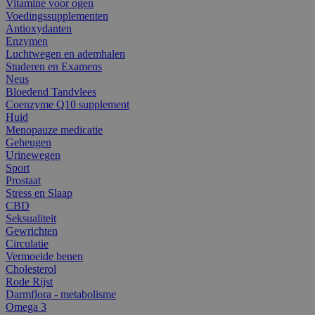
Vitamine voor ogen
Voedingssupplementen
Antioxydanten
Enzymen
Luchtwegen en ademhalen
Studeren en Examens
Neus
Bloedend Tandvlees
Coenzyme Q10 supplement
Huid
Menopauze medicatie
Geheugen
Urinewegen
Sport
Prostaat
Stress en Slaap
CBD
Seksualiteit
Gewrichten
Circulatie
Vermoeide benen
Cholesterol
Rode Rijst
Darmflora - metabolisme
Omega 3