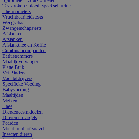
Spirometer - zuurstofmeter
Teststroken : bloed, speeksel, urine
Thermometers
Vruchtbaarheidstests
Weegschaal
Zwangerschapstests
Afslanken
Afslanken
Afslankthee en Koffie
Combinatiepreparaten
Eetlustremmers
Maaltijdvervanger
Platte Buik
Vet Binders
Vochtafdrijvers
Specifieke Voeding
Babyvoeding
Maaltijden
Melken
Thee
Diergeneesmiddelen
Duiven en vogels
Paarden
Mond, muil of snavel
Insecten dieren