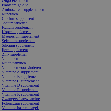
Oligo-elementen
Plantaardige olie
Aminozuren supplementen
Mineralen
Calcium supplement
Jodium tabletten
Kalium supplement
Koper supplement
Magnesium supplement
Selenium supplement
Silicium supplement
Ijzer supplement
Zink supplement
Vitaminen
Multivitaminen
Vitaminen voor kinderen
Vitamine A supplement
Vitamine B supplement
Vitamine C supplement
Vitamine D supplement
Vitamine E supplement
Vitamine K supplement
Zwangerschapsvitamine
Foliumzuur supplement
Vitamine haar en nagels