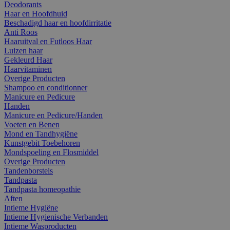
Deodorants
Haar en Hoofdhuid
Beschadigd haar en hoofdirritatie
Anti Roos
Haaruitval en Futloos Haar
Luizen haar
Gekleurd Haar
Haarvitaminen
Overige Producten
Shampoo en conditionner
Manicure en Pedicure
Handen
Manicure en Pedicure/Handen
Voeten en Benen
Mond en Tandhygiëne
Kunstgebit Toebehoren
Mondspoeling en Flosmiddel
Overige Producten
Tandenborstels
Tandpasta
Tandpasta homeopathie
Aften
Intieme Hygiëne
Intieme Hygienische Verbanden
Intieme Wasproducten