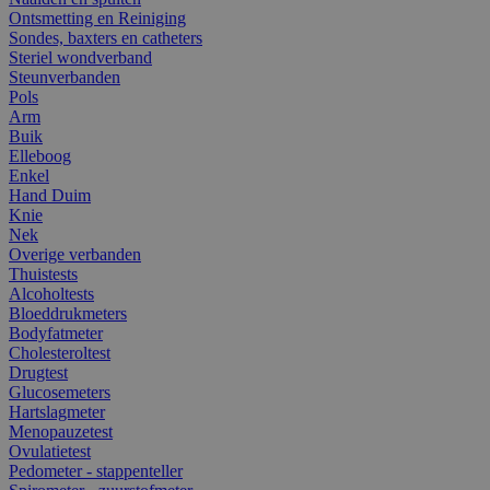
Ontsmetting en Reiniging
Sondes, baxters en catheters
Steriel wondverband
Steunverbanden
Pols
Arm
Buik
Elleboog
Enkel
Hand Duim
Knie
Nek
Overige verbanden
Thuistests
Alcoholtests
Bloeddrukmeters
Bodyfatmeter
Cholesteroltest
Drugtest
Glucosemeters
Hartslagmeter
Menopauzetest
Ovulatietest
Pedometer - stappenteller