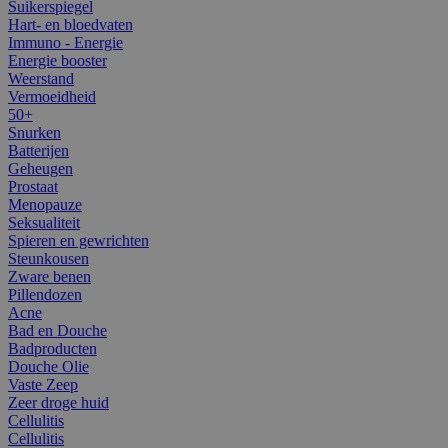
Suikerspiegel
Hart- en bloedvaten
Immuno - Energie
Energie booster
Weerstand
Vermoeidheid
50+
Snurken
Batterijen
Geheugen
Prostaat
Menopauze
Seksualiteit
Spieren en gewrichten
Steunkousen
Zware benen
Pillendozen
Acne
Bad en Douche
Badproducten
Douche Olie
Vaste Zeep
Zeer droge huid
Cellulitis
Cellulitis