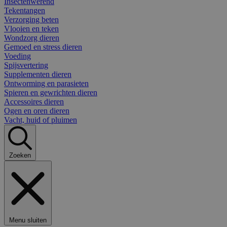
Insectenwerend
Tekentangen
Verzorging beten
Vlooien en teken
Wondzorg dieren
Gemoed en stress dieren
Voeding
Spijsvertering
Supplementen dieren
Ontworming en parasieten
Spieren en gewrichten dieren
Accessoires dieren
Ogen en oren dieren
Vacht, huid of pluimen
Zoeken
Menu sluiten