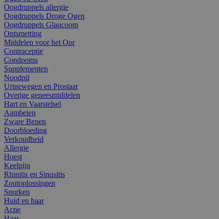
Oogdruppels allergie
Oogdruppels Droge Ogen
Oogdruppels Glaucoom
Ontsmetting
Middelen voor het Oor
Contraceptie
Condooms
Supplementen
Noodpil
Urinewegen en Prostaat
Overige geneesmiddelen
Hart en Vaatstelsel
Aambeien
Zware Benen
Doorbloeding
Verkoudheid
Allergie
Hoest
Keelpijn
Rhinitis en Sinusitis
Zoutoplossingen
Snurken
Huid en haar
Acne
Haar