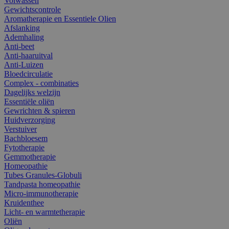
Volwassen
Gewichtscontrole
Aromatherapie en Essentiele Olien
Afslanking
Ademhaling
Anti-beet
Anti-haaruitval
Anti-Luizen
Bloedcirculatie
Complex - combinaties
Dagelijks welzijn
Essentiële oliën
Gewrichten & spieren
Huidverzorging
Verstuiver
Bachbloesem
Fytotherapie
Gemmotherapie
Homeopathie
Tubes Granules-Globuli
Tandpasta homeopathie
Micro-immunotherapie
Kruidenthee
Licht- en warmtetherapie
Oliën