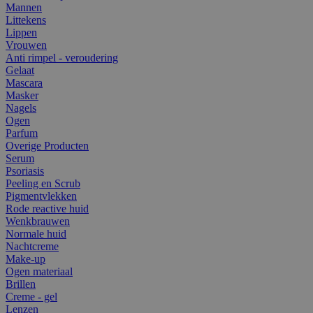
Mannen
Littekens
Lippen
Vrouwen
Anti rimpel - veroudering
Gelaat
Mascara
Masker
Nagels
Ogen
Parfum
Overige Producten
Serum
Psoriasis
Peeling en Scrub
Pigmentvlekken
Rode reactive huid
Wenkbrauwen
Normale huid
Nachtcreme
Make-up
Ogen materiaal
Brillen
Creme - gel
Lenzen