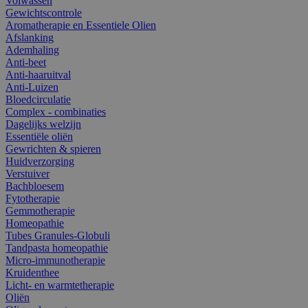
Volwassen
Gewichtscontrole
Aromatherapie en Essentiele Olien
Afslanking
Ademhaling
Anti-beet
Anti-haaruitval
Anti-Luizen
Bloedcirculatie
Complex - combinaties
Dagelijks welzijn
Essentiële oliën
Gewrichten & spieren
Huidverzorging
Verstuiver
Bachbloesem
Fytotherapie
Gemmotherapie
Homeopathie
Tubes Granules-Globuli
Tandpasta homeopathie
Micro-immunotherapie
Kruidenthee
Licht- en warmtetherapie
Oliën