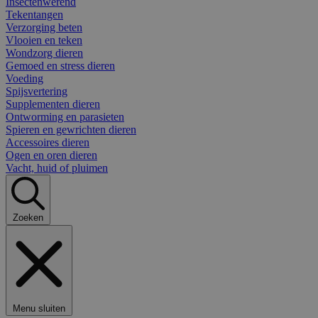
Insectenwerend
Tekentangen
Verzorging beten
Vlooien en teken
Wondzorg dieren
Gemoed en stress dieren
Voeding
Spijsvertering
Supplementen dieren
Ontworming en parasieten
Spieren en gewrichten dieren
Accessoires dieren
Ogen en oren dieren
Vacht, huid of pluimen
Zoeken
Menu sluiten