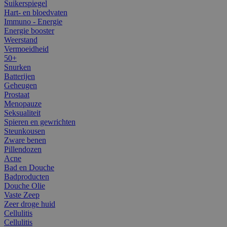
Suikerspiegel
Hart- en bloedvaten
Immuno - Energie
Energie booster
Weerstand
Vermoeidheid
50+
Snurken
Batterijen
Geheugen
Prostaat
Menopauze
Seksualiteit
Spieren en gewrichten
Steunkousen
Zware benen
Pillendozen
Acne
Bad en Douche
Badproducten
Douche Olie
Vaste Zeep
Zeer droge huid
Cellulitis
Cellulitis