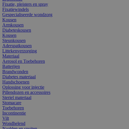
Fixatie, pleisters en spray
Fixatiewindels
Gespecialiseerde wondzorg
Kousen
Armkousen
Diabeteskousen
Kousen
Steunkousen
Aderspatkousen
Littekenverzorging
Materiaal
Aerosol en Toebehoren
Batterijen
Brandwonden
Diabetes materiaal
Handschoenen
Oplossing voor injectie
Pillendozen en accessoires
Steriel materiaal
Stomacare
Toebehoren
Incontinentie
Vilt
Wondhelend
Naalden en spuiten