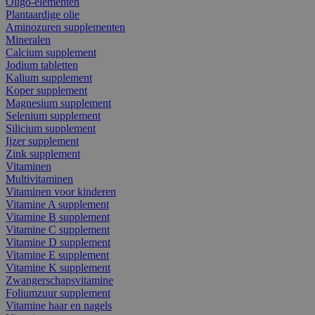
Oligo-elementen
Plantaardige olie
Aminozuren supplementen
Mineralen
Calcium supplement
Jodium tabletten
Kalium supplement
Koper supplement
Magnesium supplement
Selenium supplement
Silicium supplement
Ijzer supplement
Zink supplement
Vitaminen
Multivitaminen
Vitaminen voor kinderen
Vitamine A supplement
Vitamine B supplement
Vitamine C supplement
Vitamine D supplement
Vitamine E supplement
Vitamine K supplement
Zwangerschapsvitamine
Foliumzuur supplement
Vitamine haar en nagels