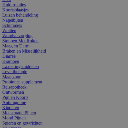
Huidirritaties
Koortsblaasjes
Luizen behandeling
Nagelbijten
Schimmels
Wratten
Wondverzorging
Stoppen Met Roken
Maag en Darm
Braken en Misselijkheid
Diarree
Krampen
Laxeeringsmiddelen
Levertherapie
Maagzuur
Probiotica supplement
Reisapotheek
Ontwormen
Pijn en Koorts
Antimigraine
Kinderen
Menstruatie Pijnen
Mond Pijnen
Spieren en gewrichten