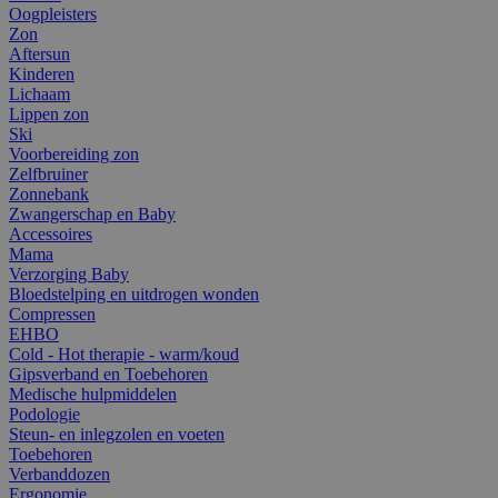
Oogpleisters
Zon
Aftersun
Kinderen
Lichaam
Lippen zon
Ski
Voorbereiding zon
Zelfbruiner
Zonnebank
Zwangerschap en Baby
Accessoires
Mama
Verzorging Baby
Bloedstelping en uitdrogen wonden
Compressen
EHBO
Cold - Hot therapie - warm/koud
Gipsverband en Toebehoren
Medische hulpmiddelen
Podologie
Steun- en inlegzolen en voeten
Toebehoren
Verbanddozen
Ergonomie