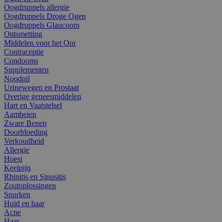
Oogdruppels allergie
Oogdruppels Droge Ogen
Oogdruppels Glaucoom
Ontsmetting
Middelen voor het Oor
Contraceptie
Condooms
Supplementen
Noodpil
Urinewegen en Prostaat
Overige geneesmiddelen
Hart en Vaatstelsel
Aambeien
Zware Benen
Doorbloeding
Verkoudheid
Allergie
Hoest
Keelpijn
Rhinitis en Sinusitis
Zoutoplossingen
Snurken
Huid en haar
Acne
Haar