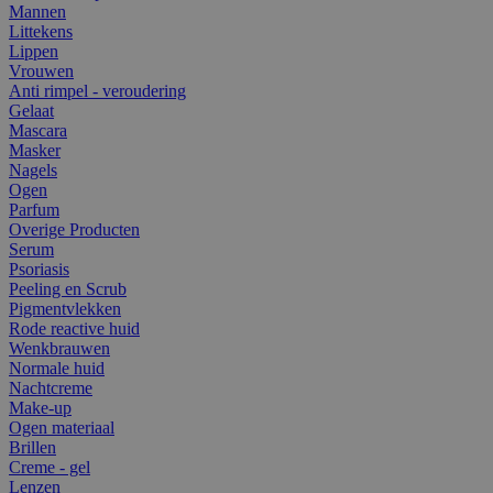
Mannen
Littekens
Lippen
Vrouwen
Anti rimpel - veroudering
Gelaat
Mascara
Masker
Nagels
Ogen
Parfum
Overige Producten
Serum
Psoriasis
Peeling en Scrub
Pigmentvlekken
Rode reactive huid
Wenkbrauwen
Normale huid
Nachtcreme
Make-up
Ogen materiaal
Brillen
Creme - gel
Lenzen