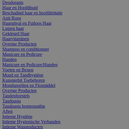
Deodorants
Haar en Hoofdhuid
Beschadigd haar en hoofdirritatie
Anti Roos
Haaruitval en Futloos Haar
Luizen haar
Gekleurd Haar
Haarvitaminen
Overige Producten
Shampoo en conditionner
Manicure en Pedicure
Handen
Manicure en Pedicure/Handen
Voeten en Benen
Mond en Tandhygiëne
Kunstgebit Toebehoren
Mondspoeling en Flosmiddel
Overige Producten
Tandenborstels
Tandpasta
Tandpasta homeopathie
Aften
Intieme Hygiëne
Intieme Hygienische Verbanden
Intieme Wasproducten