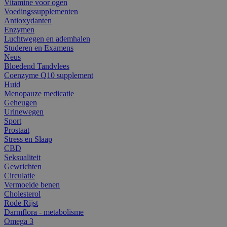
Vitamine voor ogen
Voedingssupplementen
Antioxydanten
Enzymen
Luchtwegen en ademhalen
Studeren en Examens
Neus
Bloedend Tandvlees
Coenzyme Q10 supplement
Huid
Menopauze medicatie
Geheugen
Urinewegen
Sport
Prostaat
Stress en Slaap
CBD
Seksualiteit
Gewrichten
Circulatie
Vermoeide benen
Cholesterol
Rode Rijst
Darmflora - metabolisme
Omega 3