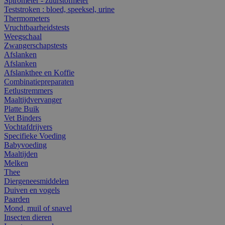
Spirometer - zuurstofmeter
Teststroken : bloed, speeksel, urine
Thermometers
Vruchtbaarheidstests
Weegschaal
Zwangerschapstests
Afslanken
Afslanken
Afslankthee en Koffie
Combinatiepreparaten
Eetlustremmers
Maaltijdvervanger
Platte Buik
Vet Binders
Vochtafdrijvers
Specifieke Voeding
Babyvoeding
Maaltijden
Melken
Thee
Diergeneesmiddelen
Duiven en vogels
Paarden
Mond, muil of snavel
Insecten dieren