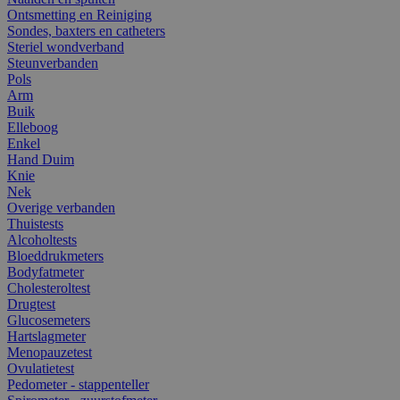
Ontsmetting en Reiniging
Sondes, baxters en catheters
Steriel wondverband
Steunverbanden
Pols
Arm
Buik
Elleboog
Enkel
Hand Duim
Knie
Nek
Overige verbanden
Thuistests
Alcoholtests
Bloeddrukmeters
Bodyfatmeter
Cholesteroltest
Drugtest
Glucosemeters
Hartslagmeter
Menopauzetest
Ovulatietest
Pedometer - stappenteller