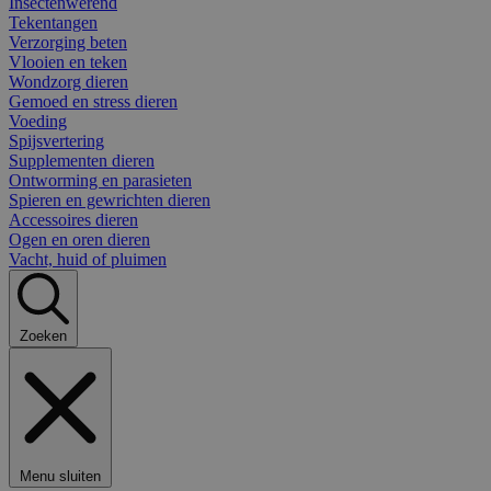
Insectenwerend
Tekentangen
Verzorging beten
Vlooien en teken
Wondzorg dieren
Gemoed en stress dieren
Voeding
Spijsvertering
Supplementen dieren
Ontworming en parasieten
Spieren en gewrichten dieren
Accessoires dieren
Ogen en oren dieren
Vacht, huid of pluimen
Zoeken
Menu sluiten