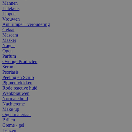
Mannen
Littekens
Lippen
Vrouwen
Anti rimpel - veroudering
Gelaat
Mascara
Masker
Nagels
Ogen
Parfum
Overige Producten
Serum
Psoriasis
Peeling en Scrub
Pigmentvlekken
Rode reactive huid
Wenkbrauwen
Normale huid
Nachtcreme
Make-up
Ogen materiaal
Brillen
Creme - gel
Lenzen