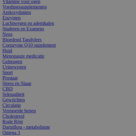
Vitamine voor ogen
Voedingssupplementen
Antioxydanten
Enzymen
Luchtwegen en ademhalen
Studeren en Examens
Neus
Bloedend Tandvlees
Coenzyme Q10 supplement
Huid
Menopauze medicatie
Geheugen
Urinewegen
Sport
Prostaat
Stress en Slaap
CBD
Seksualiteit
Gewrichten
Circulatie
Vermoeide benen
Cholesterol
Rode Rijst
Darmflora - metabolisme
Omega 3