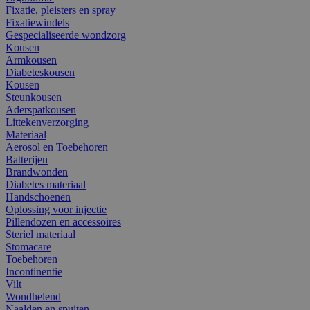
Fixatie, pleisters en spray
Fixatiewindels
Gespecialiseerde wondzorg
Kousen
Armkousen
Diabeteskousen
Kousen
Steunkousen
Aderspatkousen
Littekenverzorging
Materiaal
Aerosol en Toebehoren
Batterijen
Brandwonden
Diabetes materiaal
Handschoenen
Oplossing voor injectie
Pillendozen en accessoires
Steriel materiaal
Stomacare
Toebehoren
Incontinentie
Vilt
Wondhelend
Naalden en spuiten