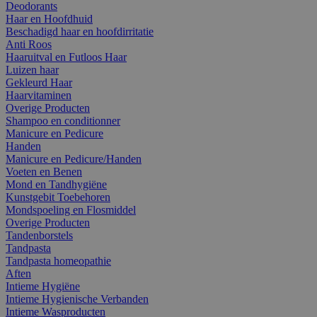
Deodorants
Haar en Hoofdhuid
Beschadigd haar en hoofdirritatie
Anti Roos
Haaruitval en Futloos Haar
Luizen haar
Gekleurd Haar
Haarvitaminen
Overige Producten
Shampoo en conditionner
Manicure en Pedicure
Handen
Manicure en Pedicure/Handen
Voeten en Benen
Mond en Tandhygiëne
Kunstgebit Toebehoren
Mondspoeling en Flosmiddel
Overige Producten
Tandenborstels
Tandpasta
Tandpasta homeopathie
Aften
Intieme Hygiëne
Intieme Hygienische Verbanden
Intieme Wasproducten