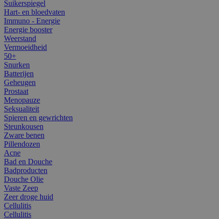
Suikerspiegel
Hart- en bloedvaten
Immuno - Energie
Energie booster
Weerstand
Vermoeidheid
50+
Snurken
Batterijen
Geheugen
Prostaat
Menopauze
Seksualiteit
Spieren en gewrichten
Steunkousen
Zware benen
Pillendozen
Acne
Bad en Douche
Badproducten
Douche Olie
Vaste Zeep
Zeer droge huid
Cellulitis
Cellulitis