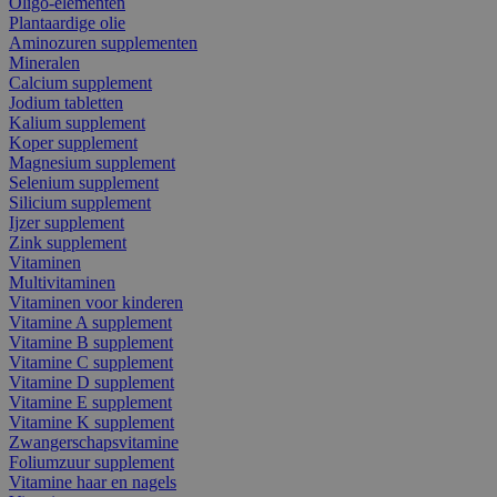
Oligo-elementen
Plantaardige olie
Aminozuren supplementen
Mineralen
Calcium supplement
Jodium tabletten
Kalium supplement
Koper supplement
Magnesium supplement
Selenium supplement
Silicium supplement
Ijzer supplement
Zink supplement
Vitaminen
Multivitaminen
Vitaminen voor kinderen
Vitamine A supplement
Vitamine B supplement
Vitamine C supplement
Vitamine D supplement
Vitamine E supplement
Vitamine K supplement
Zwangerschapsvitamine
Foliumzuur supplement
Vitamine haar en nagels