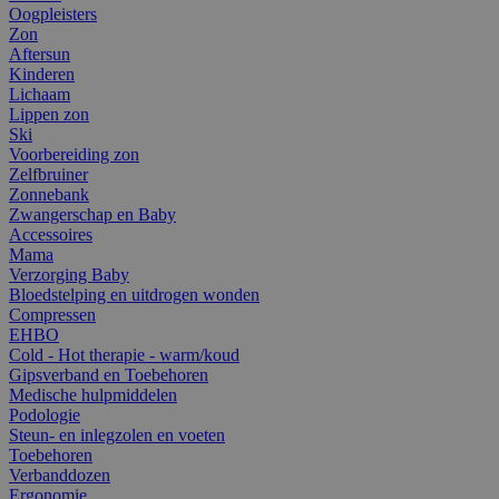
Oogpleisters
Zon
Aftersun
Kinderen
Lichaam
Lippen zon
Ski
Voorbereiding zon
Zelfbruiner
Zonnebank
Zwangerschap en Baby
Accessoires
Mama
Verzorging Baby
Bloedstelping en uitdrogen wonden
Compressen
EHBO
Cold - Hot therapie - warm/koud
Gipsverband en Toebehoren
Medische hulpmiddelen
Podologie
Steun- en inlegzolen en voeten
Toebehoren
Verbanddozen
Ergonomie