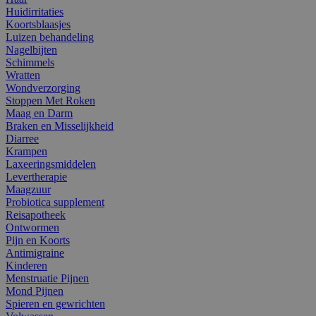
Huidirritaties
Koortsblaasjes
Luizen behandeling
Nagelbijten
Schimmels
Wratten
Wondverzorging
Stoppen Met Roken
Maag en Darm
Braken en Misselijkheid
Diarree
Krampen
Laxeeringsmiddelen
Levertherapie
Maagzuur
Probiotica supplement
Reisapotheek
Ontwormen
Pijn en Koorts
Antimigraine
Kinderen
Menstruatie Pijnen
Mond Pijnen
Spieren en gewrichten