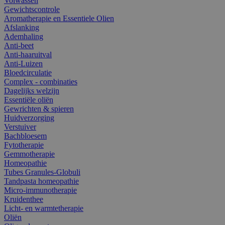
Volwassen
Gewichtscontrole
Aromatherapie en Essentiele Olien
Afslanking
Ademhaling
Anti-beet
Anti-haaruitval
Anti-Luizen
Bloedcirculatie
Complex - combinaties
Dagelijks welzijn
Essentiële oliën
Gewrichten & spieren
Huidverzorging
Verstuiver
Bachbloesem
Fytotherapie
Gemmotherapie
Homeopathie
Tubes Granules-Globuli
Tandpasta homeopathie
Micro-immunotherapie
Kruidenthee
Licht- en warmtetherapie
Oliën