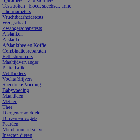
Spirometer - zuurstofmeter
Teststroken : bloed, speeksel, urine
Thermometers
Vruchtbaarheidstests
Weegschaal
Zwangerschapstests
Afslanken
Afslanken
Afslankthee en Koffie
Combinatiepreparaten
Eetlustremmers
Maaltijdvervanger
Platte Buik
Vet Binders
Vochtafdrijvers
Specifieke Voeding
Babyvoeding
Maaltijden
Melken
Thee
Diergeneesmiddelen
Duiven en vogels
Paarden
Mond, muil of snavel
Insecten dieren