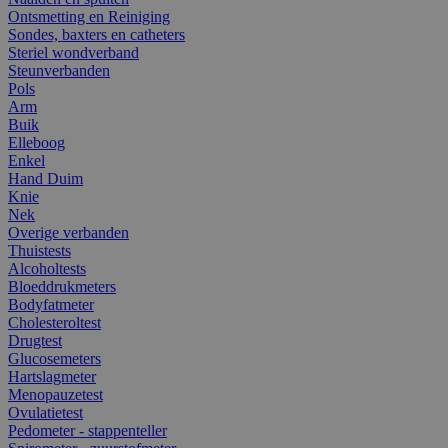
Ontsmetting en Reiniging
Sondes, baxters en catheters
Steriel wondverband
Steunverbanden
Pols
Arm
Buik
Elleboog
Enkel
Hand Duim
Knie
Nek
Overige verbanden
Thuistests
Alcoholtests
Bloeddrukmeters
Bodyfatmeter
Cholesteroltest
Drugtest
Glucosemeters
Hartslagmeter
Menopauzetest
Ovulatietest
Pedometer - stappenteller