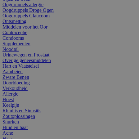
Oogdruppels allergie
Oogdruppels Droge Ogen
Oogdruppels Glaucoom
Ontsmetting
Middelen voor het Oor
Contraceptie
Condooms
Supplementen
Noodpil
Urinewegen en Prostaat
Overige geneesmiddelen
Hart en Vaatstelsel
Aambeien
Zware Benen
Doorbloeding
Verkoudheid
Allergie
Hoest
Keelpijn
Rhinitis en Sinusitis
Zoutoplossingen
Snurken
Huid en haar
Acne
Haar