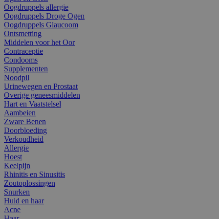
Oogdruppels allergie
Oogdruppels Droge Ogen
Oogdruppels Glaucoom
Ontsmetting
Middelen voor het Oor
Contraceptie
Condooms
Supplementen
Noodpil
Urinewegen en Prostaat
Overige geneesmiddelen
Hart en Vaatstelsel
Aambeien
Zware Benen
Doorbloeding
Verkoudheid
Allergie
Hoest
Keelpijn
Rhinitis en Sinusitis
Zoutoplossingen
Snurken
Huid en haar
Acne
Haar