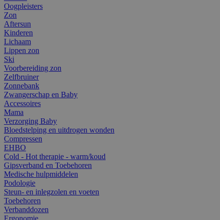
Oogpleisters
Zon
Aftersun
Kinderen
Lichaam
Lippen zon
Ski
Voorbereiding zon
Zelfbruiner
Zonnebank
Zwangerschap en Baby
Accessoires
Mama
Verzorging Baby
Bloedstelping en uitdrogen wonden
Compressen
EHBO
Cold - Hot therapie - warm/koud
Gipsverband en Toebehoren
Medische hulpmiddelen
Podologie
Steun- en inlegzolen en voeten
Toebehoren
Verbanddozen
Ergonomie