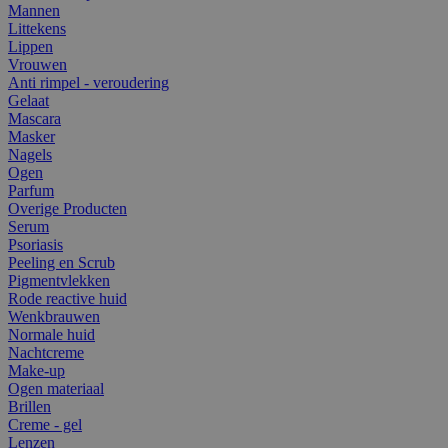
Mannen
Littekens
Lippen
Vrouwen
Anti rimpel - veroudering
Gelaat
Mascara
Masker
Nagels
Ogen
Parfum
Overige Producten
Serum
Psoriasis
Peeling en Scrub
Pigmentvlekken
Rode reactive huid
Wenkbrauwen
Normale huid
Nachtcreme
Make-up
Ogen materiaal
Brillen
Creme - gel
Lenzen