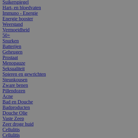
Suikerspiegel
Hart- en bloedvaten
Immuno - Energie
Energie booster
Weerstand
Vermoeidheid
50+
Snurken
Batterijen
Geheugen
Prostaat
Menopauze
Seksualiteit
Spieren en gewrichten
Steunkousen
Zware benen
Pillendozen
Acne
Bad en Douche
Badproducten
Douche Olie
Vaste Zeep
Zeer droge huid
Cellulitis
Cellulitis