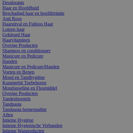
Deodorants
Haar en Hoofdhuid
Beschadigd haar en hoofdirritatie
Anti Roos
Haaruitval en Futloos Haar
Luizen haar
Gekleurd Haar
Haarvitaminen
Overige Producten
Shampoo en conditionner
Manicure en Pedicure
Handen
Manicure en Pedicure/Handen
Voeten en Benen
Mond en Tandhygiëne
Kunstgebit Toebehoren
Mondspoeling en Flosmiddel
Overige Producten
Tandenborstels
Tandpasta
Tandpasta homeopathie
Aften
Intieme Hygiëne
Intieme Hygienische Verbanden
Intieme Wasproducten