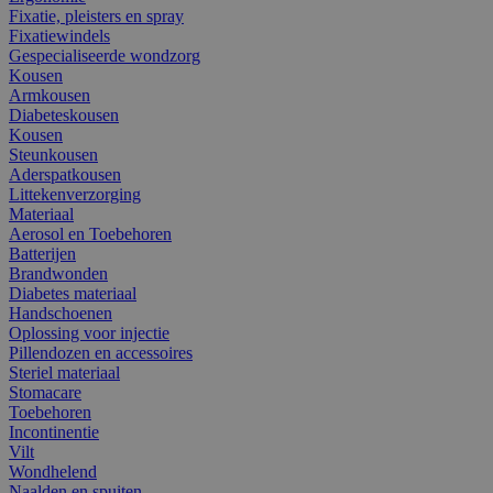
Fixatie, pleisters en spray
Fixatiewindels
Gespecialiseerde wondzorg
Kousen
Armkousen
Diabeteskousen
Kousen
Steunkousen
Aderspatkousen
Littekenverzorging
Materiaal
Aerosol en Toebehoren
Batterijen
Brandwonden
Diabetes materiaal
Handschoenen
Oplossing voor injectie
Pillendozen en accessoires
Steriel materiaal
Stomacare
Toebehoren
Incontinentie
Vilt
Wondhelend
Naalden en spuiten