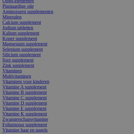
Oligo-elementen
Plantaardige olie
Aminozuren supplementen
Mineralen
Calcium supplement
Jodium tabletten
Kalium supplement
Koper supplement
Magnesium supplement
Selenium supplement
Silicium supplement
Ijzer supplement
Zink supplement
Vitaminen
Multivitaminen
Vitaminen voor kinderen
Vitamine A supplement
Vitamine B supplement
Vitamine C supplement
Vitamine D supplement
Vitamine E supplement
Vitamine K supplement
Zwangerschapsvitamine
Foliumzuur supplement
Vitamine haar en nagels