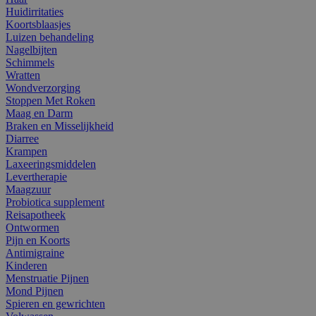
Huidirritaties
Koortsblaasjes
Luizen behandeling
Nagelbijten
Schimmels
Wratten
Wondverzorging
Stoppen Met Roken
Maag en Darm
Braken en Misselijkheid
Diarree
Krampen
Laxeeringsmiddelen
Levertherapie
Maagzuur
Probiotica supplement
Reisapotheek
Ontwormen
Pijn en Koorts
Antimigraine
Kinderen
Menstruatie Pijnen
Mond Pijnen
Spieren en gewrichten