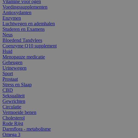
Vitamine voor ogen
Voedingssupplementen
Antioxydanten
Enzymen
Luchtwegen en ademhalen
Studeren en Examens
Neus
Bloedend Tandvlees
Coenzyme Q10 supplement
Huid
Menopauze medicatie
Geheugen
Urinewegen
Sport
Prostaat
Stress en Slaap
CBD
Seksualiteit
Gewrichten
Circulatie
Vermoeide benen
Cholesterol
Rode Rijst
Darmflora - metabolisme
Omega 3