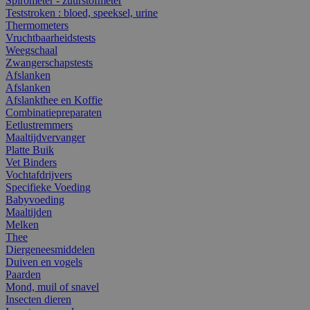
Spirometer - zuurstofmeter
Teststroken : bloed, speeksel, urine
Thermometers
Vruchtbaarheidstests
Weegschaal
Zwangerschapstests
Afslanken
Afslanken
Afslankthee en Koffie
Combinatiepreparaten
Eetlustremmers
Maaltijdvervanger
Platte Buik
Vet Binders
Vochtafdrijvers
Specifieke Voeding
Babyvoeding
Maaltijden
Melken
Thee
Diergeneesmiddelen
Duiven en vogels
Paarden
Mond, muil of snavel
Insecten dieren