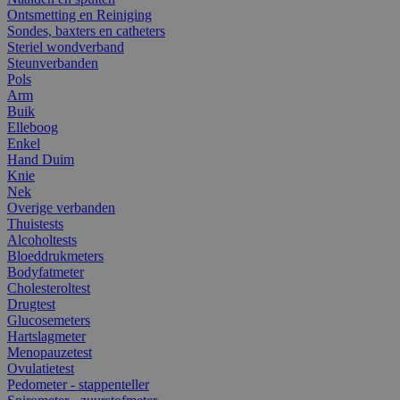
Ontsmetting en Reiniging
Sondes, baxters en catheters
Steriel wondverband
Steunverbanden
Pols
Arm
Buik
Elleboog
Enkel
Hand Duim
Knie
Nek
Overige verbanden
Thuistests
Alcoholtests
Bloeddrukmeters
Bodyfatmeter
Cholesteroltest
Drugtest
Glucosemeters
Hartslagmeter
Menopauzetest
Ovulatietest
Pedometer - stappenteller