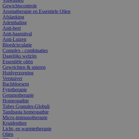
Volwassen
Gewichtscontrole
Aromatherapie en Essentiele Olien
Afslanking
Ademhaling
Anti-beet
Anti-haaruitval
Anti-Luizen
Bloedcirculatie
Complex - combinaties
Dagelijks welzijn
Essentiële oliën
Gewrichten & spieren
Huidverzorging
Verstuiver
Bachbloesem
Fytotherapie
Gemmotherapie
Homeopathie
Tubes Granules-Globuli
Tandpasta homeopathie
Micro-immunotherapie
Kruidenthee
Licht- en warmtetherapie
Oliën