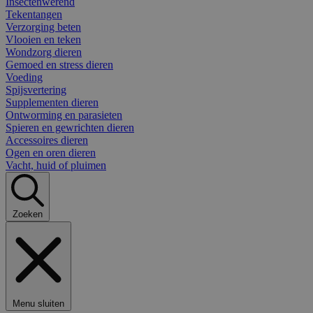
Insectenwerend
Tekentangen
Verzorging beten
Vlooien en teken
Wondzorg dieren
Gemoed en stress dieren
Voeding
Spijsvertering
Supplementen dieren
Ontworming en parasieten
Spieren en gewrichten dieren
Accessoires dieren
Ogen en oren dieren
Vacht, huid of pluimen
Zoeken
Menu sluiten